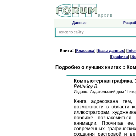
архив
Данные
Разраб
Книги:
[
Классика
] [
Базы данных
] [
Int
[
Графика
] [
So
Подробно о лучших книгах :: К
Компьютерная графика.
Рейнбоу В.
Издано: Издательский дом "Питер
Книга адресована тем,
возможности в области к
иллюстраторам, художника
поближе познакомиться
анимации. Прочитав ее,
современных графических
создания растровой и ве