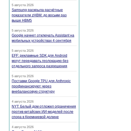
5 августа 2026
Samsung раскрыла расчётные
показатели zHBM: до восьми раз
выше HBM5
5 августа 2026
Google начнет отключать Assistant на
мобильных устройствах 4 сентября
5 августа 2026
EFF: рекламные SDK для Android
могут передавать геолокацию без
отдельного запроса разрешения
5 августа 2026
Поставки Google TPU для Anthropic
профинансируют через
внебалансовую структуру
4 августа 2026
NYT: Белый дом отложил ограничения
против китайских ИИ-моделей после
спора в Кремниевой долине
4 августа 2026