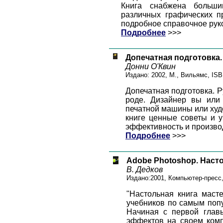
Книга снабжена больши
различных графических пр
подробное справочное рук
Подробнее
>>>
Допечатная подготовка.
Донни О'Квин
Издано: 2002, М., Вильямс, ISB
Допечатная подготовка. Р
роде. Дизайнер вы или 
печатной машины или худо
книге ценные советы и 
эффективность и произво
Подробнее
>>>
Adobe Photoshop. Насто
В. Дедков
Издано:2001, Компьютер-пресс, 
"Настольная книга маст
учебников по самым поп
Начиная с первой главы
эффектов на своем комп