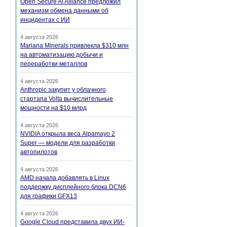
Open Secure AI Alliance предложил
механизм обмена данными об
инцидентах с ИИ
4 августа 2026
Mariana Minerals привлекла $310 млн
на автоматизацию добычи и
переработки металлов
4 августа 2026
Anthropic закупит у облачного
стартапа Volta вычислительные
мощности на $10 млрд
4 августа 2026
NVIDIA открыла веса Alpamayo 2
Super — модели для разработки
автопилотов
4 августа 2026
AMD начала добавлять в Linux
поддержку дисплейного блока DCN6
для графики GFX13
4 августа 2026
Google Cloud представила двух ИИ-