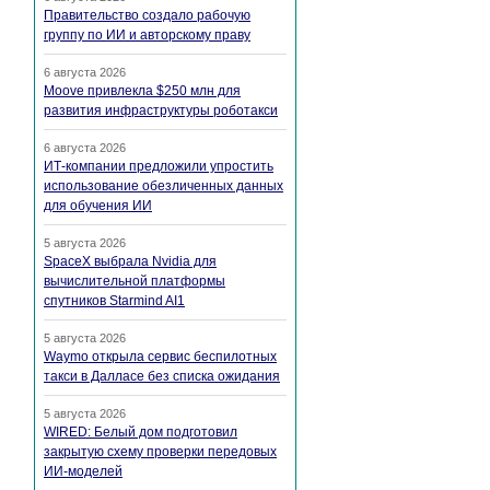
Правительство создало рабочую
группу по ИИ и авторскому праву
6 августа 2026
Moove привлекла $250 млн для
развития инфраструктуры роботакси
6 августа 2026
ИТ-компании предложили упростить
использование обезличенных данных
для обучения ИИ
5 августа 2026
SpaceX выбрала Nvidia для
вычислительной платформы
спутников Starmind AI1
5 августа 2026
Waymo открыла сервис беспилотных
такси в Далласе без списка ожидания
5 августа 2026
WIRED: Белый дом подготовил
закрытую схему проверки передовых
ИИ-моделей