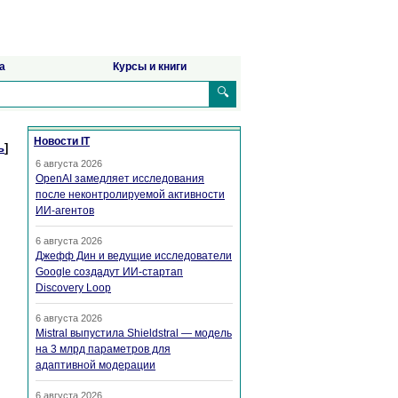
а
Курсы и книги
🔍
Новости IT
ь
]
6 августа 2026
OpenAI замедляет исследования
после неконтролируемой активности
ИИ-агентов
6 августа 2026
Джефф Дин и ведущие исследователи
Google создадут ИИ-стартап
Discovery Loop
6 августа 2026
Mistral выпустила Shieldstral — модель
на 3 млрд параметров для
адаптивной модерации
6 августа 2026