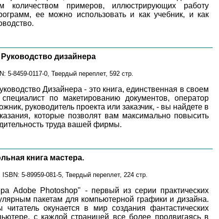
м количеством примеров, иллюстрирующих работу
ограмм, ее можно использовать и как учебник, и как
оводство.
 Руководство дизайнера
N: 5-8459-0117-0, Твердый переплет, 592 стр.
уководство Дизайнера - это книга, единственная в своем
специалист по макетированию документов, оператор
жник, руководитель проекта или заказчик, - вы найдете в
указания, которые позволят вам максимально повысить
дительность труда вашей фирмы.
льная книга мастера.
ISBN: 5-89959-081-5, Твердый переплет, 224 стр.
ера Adobe Photoshop" - первый из серии практических
улярным пакетам для компьютерной графики и дизайна.
 читатель окунается в мир создания фантастических
ьютере, с каждой страницей все более продвигаясь в