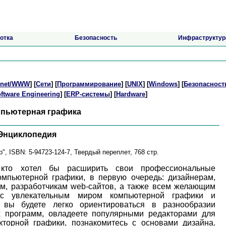
отка
Безопасность
Инфраструктур
ernet/WWW
] [
Сети
] [
Программирование
] [
UNIX
] [
Windows
] [
Безопасност
ftware Engineering
] [
ERP-системы
] [
Hardware
]
омпьютерная графика
 Энциклопедия
", ISBN: 5-94723-124-7, Твердый переплет, 768 стр.
 кто хотел бы расширить свои профессиональные
омпьютерной графики, в первую очередь: дизайнерам,
м, разработчикам web-сайтов, а также всем желающим
 с увлекательным миром компьютерной графики и
 вы будете легко ориентироваться в разнообразии
 программ, овладеете популярными редакторами для
кторной графики, познакомитесь с основами дизайна.