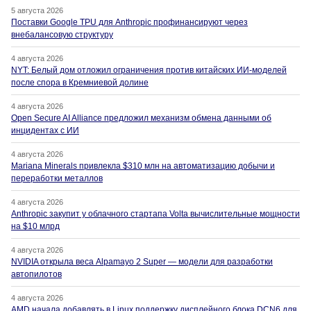
5 августа 2026
Поставки Google TPU для Anthropic профинансируют через
внебалансовую структуру
4 августа 2026
NYT: Белый дом отложил ограничения против китайских ИИ-моделей
после спора в Кремниевой долине
4 августа 2026
Open Secure AI Alliance предложил механизм обмена данными об
инцидентах с ИИ
4 августа 2026
Mariana Minerals привлекла $310 млн на автоматизацию добычи и
переработки металлов
4 августа 2026
Anthropic закупит у облачного стартапа Volta вычислительные мощности
на $10 млрд
4 августа 2026
NVIDIA открыла веса Alpamayo 2 Super — модели для разработки
автопилотов
4 августа 2026
AMD начала добавлять в Linux поддержку дисплейного блока DCN6 для