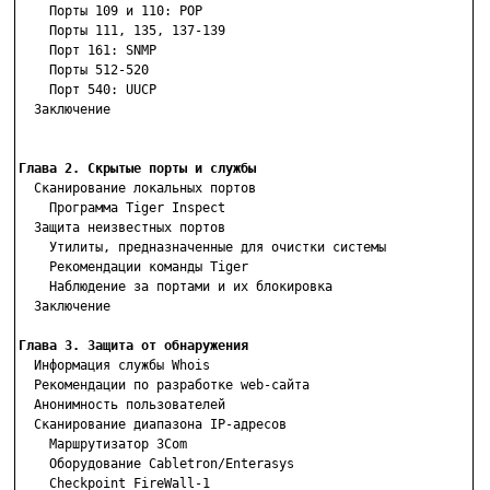
    Порты 109 и 110: POP

    Порты 111, 135, 137-139

    Порт 161: SNMP

    Порты 512-520

    Порт 540: UUCP

  Заключение

Глава 2. Скрытые порты и службы

  Сканирование локальных портов

    Программа Tiger Inspect

  Защита неизвестных портов

    Утилиты, предназначенные для очистки системы

    Рекомендации команды Tiger

    Наблюдение за портами и их блокировка

  Заключение

Глава 3. Защита от обнаружения

  Информация службы Whois

  Рекомендации по разработке web-сайта

  Анонимность пользователей

  Сканирование диапазона IP-адресов

    Маршрутизатор 3Com

    Оборудование Cabletron/Enterasys

    Checkpoint FireWall-1
