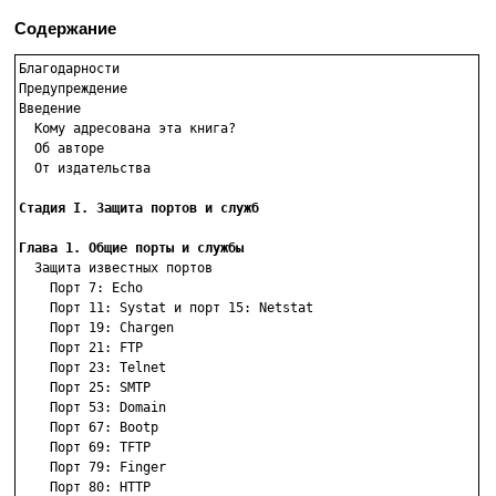
Содержание
Благодарности

Предупреждение

Введение

  Кому адресована эта книга?

  Об авторе

  От издательства

Стадия I. Защита портов и служб
Глава 1. Общие порты и службы

  Защита известных портов

    Порт 7: Echo

    Порт 11: Systat и порт 15: Netstat

    Порт 19: Chargen

    Порт 21: FTP

    Порт 23: Telnet

    Порт 25: SMTP

    Порт 53: Domain

    Порт 67: Bootp

    Порт 69: TFTP

    Порт 79: Finger

    Порт 80: HTTP
