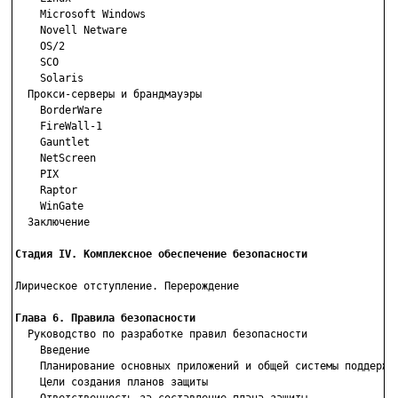
    Microsoft Windows

    Novell Netware

    OS/2

    SCO

    Solaris

  Прокси-серверы и брандмауэры

    BorderWare

    FireWall-1

    Gauntlet

    NetScreen

    PIX

    Raptor

    WinGate

  Заключение

Стадия IV. Комплексное обеспечение безопасности
Лирическое отступление. Перерождение

Глава 6. Правила безопасности

  Руководство по разработке правил безопасности

    Введение

    Планирование основных приложений и общей системы поддержки
    Цели создания планов защиты
