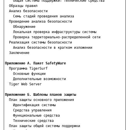
    Общая система поддержки: технические средства

  Образцы правил

  Анализ безопасности

    Семь стадий проведения анализа

  Проведение анализа безопасности

    Обнаружение

    Локальная проверка инфраструктуры системы

    Проверка территориально-распределенной сети

  Реализация системы безопасности

    Анализ безопасности в кратком изложении

  Заключение

Приложение А. Пакет SafetyWare

  Программа TigerSurf

    Основные функции

    Дополнительные возможности

  Tiger Web Server

Приложение Б. Шаблоны планов защиты

  План защиты основного приложения

    Идентификация системы

    Средства управления

    Функциональные средства

    Технические средства

  План защиты общей системы поддержки
