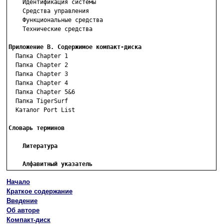
    Идентификация системы

    Средства управления

    Функциональные средства

    Технические средства

Приложение В. Содержимое компакт-диска

  Папка Chapter 1

  Папка Chapter 2

  Папка Chapter 3

  Папка Chapter 4

  Папка Chapter 5&6

  Папка TigerSurf

  Каталог Port List

Словарь терминов

    Литература

    Алфавитный указатель
Начало
Краткое содержание
Введение
Об авторе
Компакт-диск