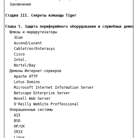
  Заключение

Стадия III. Секреты команды Tiger
Глава 5. Защита периферийного оборудования и служебных демоно

  Шлюзы и маршрутизаторы

    3Com

    Ascend/Lucent

    Cabletron/Enterasys

    Cisco

    Intel.

    Nortel/Bay

  Демоны Интернет-серверов

    Apache HTTP

    Lotus Domino

    Microsoft Internet Information Server

    Netscape Enterprise Server

    Novell Web Server

    O'Reilly WebSite Proffessional

  Операционные системы

    AIX

    BSD

    HP/UX

    IRIX

    Linux
