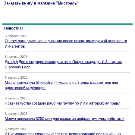
Заказать книгу в магазине "Мистраль"
Новости IT
6 августа 2026
OpenAI замедляет исследования после неконтролируемой активности
ИИ-агентов
6 августа 2026
Джефф Дин и ведущие исследователи Google создадут ИИ-стартап
Discovery Loop
6 августа 2026
Mistral выпустила Shieldstral — модель на 3 млрд параметров для
адаптивной модерации
6 августа 2026
Правительство создало рабочую группу по ИИ и авторскому праву
6 августа 2026
Moove привлекла $250 млн для развития инфраструктуры роботакси
6 августа 2026
ИТ-компании предложили упростить использование обезличенных