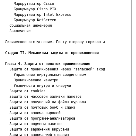
    Маршрутизатор Cisco

    Брандмауэр Cisco PIX

    Маршрутизатор Intel Express

    Брандмауэр NetScreen

  Социальная инженерия

  Заключение

Лирическое отступление. По ту сторону горизонта

Стадия II. Механизмы защиты от проникновения
Глава 4. Защита от попыток проникновения

  Защита от проникновения через "запасной" вход

    Управление виртуальным соединением

    Проникновение изнутри

    Уязвимости внутри и снаружи

  Защита от cookies

  Защита от массовой заливки пакетов

  Защита от покушений на файлы журнала

  Защита от почтовых бомб и спама

  Защита от взлома паролей

  Защита от программ-анализаторов

  Защита от подмены пакетов

  Защита от заражения вирусами

  Защита от взлома web-страниц
