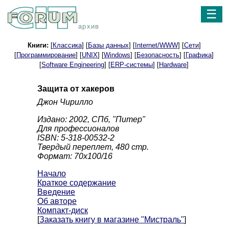
☰
архив
Книги:
[
Классика
] [
Базы данных
] [
Internet/WWW
] [
Сети
]
[
Программирование
] [
UNIX
] [
Windows
] [
Безопасность
] [
Графика
]
[
Software Engineering
] [
ERP-системы
] [
Hardware
]
Защита от хакеров
Джон Чирилло
Издано: 2002, СПб, "Питер"
Для профессионалов
ISBN: 5-318-00532-2
Твердый переплет, 480 стр.
Формат: 70x100/16
Начало
Краткое содержание
Введение
Об авторе
Компакт-диск
[
Заказать книгу в магазине "Мистраль"
]