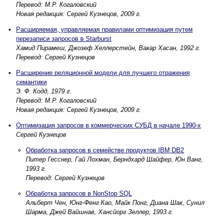
Перевод: М.Р. Когаловский
Новая редакция: Сергей Кузнецов, 2009 г.
Расширяемая, управляемая правилами оптимизация путем
перезаписи запросов в Starburst
Хамид Пирамеш, Джозеф Хеллерстейн, Вакар Хасан, 1992 г.
Перевод: Сергей Кузнецов
Расширение реляционной модели для лучшего отражения
семантики
Э. Ф. Кодд, 1979 г.
Перевод: М.Р. Когаловский
Новая редакция: Сергей Кузнецов, 2009 г.
Оптимизация запросов в коммерческих СУБД в начале 1990-х
Сергей Кузнецов
Обработка запросов в семействе продуктов IBM DB2
Питер Гесснер, Гай Лохман, Берндхард Шайфер, Юн Ванг,
1993 г.
Перевод: Сергей Кузнецов
Обработка запросов в NonStop SQL
Альберт Чен, Юнг-Фенг Као, Майк Понг, Диана Шак, Сунил
Шарма, Джей Вайшнав, Хансйорг Зеллер, 1993 г.