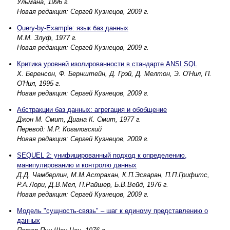
Ульмана, 1996 г.
Новая редакция: Сергей Кузнецов, 2009 г.
Query-by-Example: язык баз данных
М.М. Злуф, 1977 г.
Новая редакция: Сергей Кузнецов, 2009 г.
Критика уровней изолированности в стандарте ANSI SQL
Х. Беренсон, Ф. Бернштейн, Д. Грэй, Д. Мелтон, Э. О'Нил, П.
О'Нил, 1995 г.
Новая редакция: Сергей Кузнецов, 2009 г.
Абстракции баз данных: агрегация и обобщение
Джон М. Смит, Диана К. Смит, 1977 г.
Перевод: М.Р. Когаловский
Новая редакция: Сергей Кузнецов, 2009 г.
SEQUEL 2: унифицированный подход к определению,
манипулированию и контролю данных
Д.Д. Чамберлин, М.М.Астрахан, К.П.Эсваран, П.П.Грифитс,
Р.А.Лори, Д.В.Мел, П.Райшер, Б.В.Вейд, 1976 г.
Новая редакция: Сергей Кузнецов, 2009 г.
Модель "сущность-связь" – шаг к единому представлению о
данных