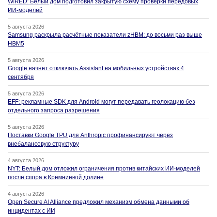
WIRED: Белый дом подготовил закрытую схему проверки передовых
ИИ-моделей
5 августа 2026
Samsung раскрыла расчётные показатели zHBM: до восьми раз выше
HBM5
5 августа 2026
Google начнет отключать Assistant на мобильных устройствах 4
сентября
5 августа 2026
EFF: рекламные SDK для Android могут передавать геолокацию без
отдельного запроса разрешения
5 августа 2026
Поставки Google TPU для Anthropic профинансируют через
внебалансовую структуру
4 августа 2026
NYT: Белый дом отложил ограничения против китайских ИИ-моделей
после спора в Кремниевой долине
4 августа 2026
Open Secure AI Alliance предложил механизм обмена данными об
инцидентах с ИИ