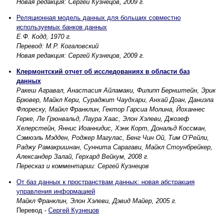
Новая редакция: Сергей Кузнецов, 2009 г.
Реляционная модель данных для больших совместно
используемых банков данных
Е.Ф. Кодд, 1970 г.
Перевод: М.Р. Когаловский
Новая редакция: Сергей Кузнецов, 2009 г.
Клермонтский отчет об исследованиях в области баз
данных
Ракеш Агравал, Анастасия Айламаки, Филипп Бернштейн, Эрик
Брювер, Майкл Кери, Сураджит Чаудхари, Анхай Доан, Даниэла
Флореску, Майкл Франклин, Гектор Гарсиа Молина, Йоханнес
Герке, Ле Грюнвальд, Лаура Хаас, Элон Хэлеви, Джозеф
Хелерстейн, Яннис Иоаннидис, Хэнк Корт, Дональд Коссман,
Сэмюэль Мэдден, Роджер Магулас, Бенг Чин Ой, Тим О’Рейли,
Раджу Рамакришнан, Суннита Сарагави, Майкл Стоунбрейкер,
Александер Залай, Герхард Вейкум, 2008 г.
Пересказ и комментарии: Сергей Кузнецов
От баз данных к пространствам данных: новая абстракция
управления информацией
Майкл Франклин, Элон Хэлеви, Дэвид Майер, 2005 г.
Перевод -
Сергей Кузнецов