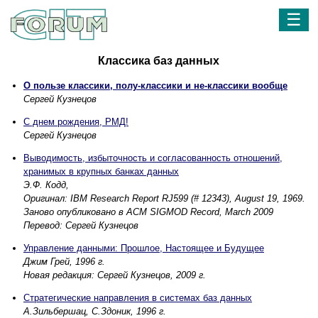
☰
Классика баз данных
О пользе классики, полу-классики и не-классики вообще
Сергей Кузнецов
С днем рождения, РМД!
Сергей Кузнецов
Выводимость, избыточность и согласованность отношений,
хранимых в крупных банках данных
Э.Ф. Кодд,
Оригинал: IBM Research Report RJ599 (# 12343), August 19, 1969.
Заново опубликовано в ACM SIGMOD Record, March 2009
Перевод: Сергей Кузнецов
Управление данными: Прошлое, Настоящее и Будущее
Джим Грей, 1996 г.
Новая редакция: Сергей Кузнецов, 2009 г.
Стратегические направления в системах баз данных
А.Зильбершац, С.Здоник, 1996 г.