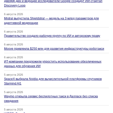
Джефф Дин и ведущие исследователи Google создадут ИИ-стартап
Discovery Loop
6 августа 2026
Mistral выпустила Shieldstral — модель на 3 млрд параметров для
адаптивной модерации
6 августа 2026
Правительство создало рабочую группу по ИИ и авторскому праву
6 августа 2026
Moove привлекла $250 млн для развития инфраструктуры роботакси
6 августа 2026
ИТ-компании предложили упростить использование обезличенных
данных для обучения ИИ
5 августа 2026
SpaceX выбрала Nvidia для вычислительной платформы спутников
Starmind AI1
5 августа 2026
Waymo открыла сервис беспилотных такси в Далласе без списка
ожидания
5 августа 2026