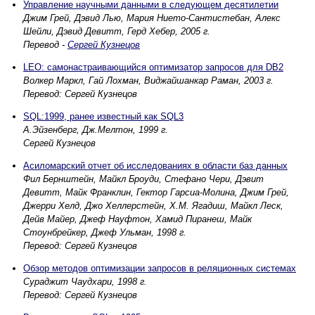
Управление научными данными в следующем десятилетии
Джим Грей, Дэвид Лью, Мария Нието-Сантистебан, Алекс
Шейли, Дэвид Девитт, Герд Хебер, 2005 г.
Перевод -
Сергей Кузнецов
LEO: самонастраивающийся оптимизатор запросов для DB2
Волкер Маркл, Гай Лохман, Виджайшанкар Раман, 2003 г.
Перевод: Сергей Кузнецов
SQL:1999, ранее известный как SQL3
А.Эйзенберг, Дж.Мелтон, 1999 г.
Сергей Кузнецов
Асиломарский отчет об исследованиях в области баз данных
Фил Бернштейн, Майкл Броуди, Стефано Чери, Дэвит
Девитт, Майк Франклин, Гектор Гарсиа-Молина, Джим Грей,
Джерри Хелд, Джо Хеллерстейн, Х.М. Ягадиш, Майкл Леск,
Дейв Майер, Джеф Науфтон, Хамид Пиранеш, Майк
Стоунбрейкер, Джеф Ульман, 1998 г.
Перевод: Сергей Кузнецов
Обзор методов оптимизации запросов в реляционных системах
Сураджит Чаудхари, 1998 г.
Перевод: Сергей Кузнецов