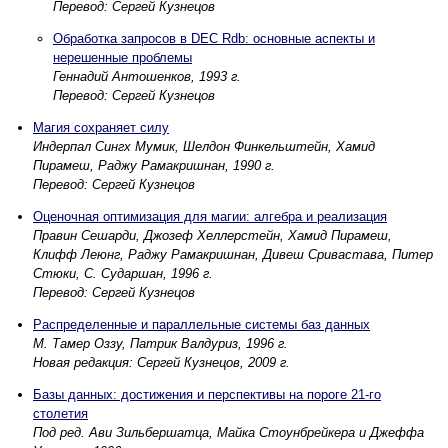
Перевод: Сергей Кузнецов
Обработка запросов в DEC Rdb: основные аспекты и
нерешенные проблемы
Геннадий Антошенков, 1993 г.
Перевод: Сергей Кузнецов
Магия сохраняет силу
Индерпал Сингх Мумик, Шелдон Финкельштейн, Хамид
Пирамеш, Раджу Рамакришнан, 1990 г.
Перевод: Сергей Кузнецов
Оценочная оптимизация для магии: алгебра и реализация
Правин Сешарди, Джозеф Хеллерстейн, Хамид Пирамеш,
Клифф Леюнг, Раджу Рамакришнан, Дивеш Сривастава, Питер
Стюки, С. Сударшан, 1996 г.
Перевод: Сергей Кузнецов
Распределенные и параллельные системы баз данных
М. Тамер Оззу, Патрик Валдуриз, 1996 г.
Новая редакция: Сергей Кузнецов, 2009 г.
Базы данных: достижения и перспективы на пороге 21-го
столетия
Под ред. Ави Зильбершатца, Майка Стоунбрейкера и Джеффа