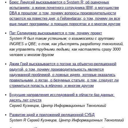
Брюс Линдсей высказывается о System R; об оценочных
испытаниях; о жизни почетного сотрудника IBM; о могуществе
DBA в прошлом; о том, почему вопросы производительности
остаются на повестке дня; о Гейзенбагах; о том, почему он все
еще пишет программы; о поющих поросятах и о многом другом
Пат Селинджер высказывается о том, почему проект
System R был таким успешным; о взаимосвязи с группами
INGRES и QBE; о том, как убыстрять разработку технологий,
как управлять трудными людьми, как наставлять сразу 3000
человек и многом другом
Джим Грей высказывается о погоне за объектно-реляционной
радугой, о том, почему производительность является
надуманной проблемой, о ложных идеях, которые оказались
правильными, о яхтах, о безумных статьях, о том, следует ли
стремиться попасть в яблочко, и многом другом
Будущие направления исследований в области баз данных:
десять лет спустя
Сергей Кузнецов, Центр Информационных Технологий
Развитие идей и приложений реляционной СУБД
System R Сергей Кузнецов, Центр Информационных Технологий