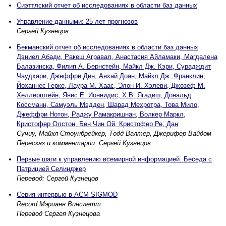
Сиэттлский отчет об исследованиях в области баз данных
Управление данными: 25 лет прогнозов
Сергей Кузнецов
Бекманский отчет об исследованиях в области баз данных
Дэниел Абади, Ракеш Агравал, Анастасия Айламаки, Магдалена
Балазинска, Филип А. Бернстейн, Майкл Дж. Кэри, Сурадждит
Чаудхари, Джеффри Дин, Анхай Доан, Майкл Дж. Франклин,
Йоханнес Герке, Лаура М. Хаас, Элон И. Хэлеви, Джозеф М.
Хеллерштейн, Янис Е. Ионнидис, Х.В. Ягадиш, Дональд
Коссманн, Самуэль Мэдден, Шарад Мехротра, Това Мило,
Джеффри Нотон, Раджу Рамакришнан, Волкер Маркл,
Кристофер Олстон, Бен Чин Ой, Кристофер Ре, Дан
Сучиу, Майкл Стоунбрейкер, Тодд Валтер, Джерифер Вайдом
Пересказ и комментарии: Сергей Кузнецов
Первые шаги к управлению всемирной информацией. Беседа с
Патрицией Селинджер
Перевод: Сергей Кузнецов
Серия интервью в ACM SIGMOD
Record Мэрианн Винслетт
Перевод Сергея Кузнецова