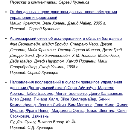
Пересказ и комментарии: Сергей Кузнецов
От баз данных к пространствам данных: новая абстракция
управления информацией
Майкл Франклин, Элон Хэлеви, Дэвид Майер, 2005 г.
Перевод - Сергей Кузнецов
Асиломарский отчет об исследованиях в области баз данных
Фил Бернштейн, Майкл Броуди, Стефано Чери, Дэвит
Девитт, Майк Франклин, Гектор Гарсиа-Молина, Джим Грей,
Джерри Хелд, Джо Хеллерстейн, Х.М. Ягадиш, Майкл Леск,
Дейв Майер, Джеф Науфтон, Хамид Пиранеш, Майк
Стоунбрейкер, Джеф Ульман, 1998 г.
Перевод: Сергей Кузнецов
Направления исследований в области принципов управления
данными (Дагштульский отчет) Серж Абитебул, Марсело
Аренас, Пабло Барсело, Мегын Бьенвеню, Диего Кальванезе,
Клэр Дэвид, Ричард Халл, Эйке Хюллермайер, Бенни
Кимельфельд, Леонил Либкин, Вим Мартенс, Това Мило, Филип
Мурлак, Фрэнк Невен, Магдалена Ортис, Томас Швентик, Юлия
Стоянович, Цзянвэнь
Су, Дэн Сучиу, Виктор Виану, Кэ Йи
Перевод: С.Д. Кузнецов