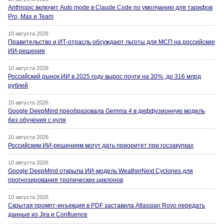
Anthropic включит Auto mode в Claude Code по умолчанию для тарифов
Pro, Max и Team
10 августа 2026
Правительство и ИТ-отрасль обсуждают льготы для МСП на российские
ИИ-решения
10 августа 2026
Российский рынок ИИ в 2025 году вырос почти на 30%, до 316 млрд
рублей
10 августа 2026
Google DeepMind преобразовала Gemma 4 в диффузионную модель
без обучения с нуля
10 августа 2026
Российским ИИ-решениям могут дать приоритет при госзакупках
10 августа 2026
Google DeepMind открыла ИИ-модель WeatherNext Cyclones для
прогнозирования тропических циклонов
10 августа 2026
Скрытая промпт-инъекция в PDF заставила Atlassian Rovo передать
данные из Jira и Confluence