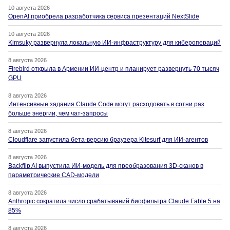
10 августа 2026
OpenAI приобрела разработчика сервиса презентаций NextSlide
10 августа 2026
Kimsuky развернула локальную ИИ-инфраструктуру для киберопераций
8 августа 2026
Firebird открыла в Армении ИИ-центр и планирует развернуть 70 тысяч
GPU
8 августа 2026
Интенсивные задания Claude Code могут расходовать в сотни раз
больше энергии, чем чат-запросы
8 августа 2026
Cloudflare запустила бета-версию браузера Kitesurf для ИИ-агентов
8 августа 2026
Backflip AI выпустила ИИ-модель для преобразования 3D-сканов в
параметрические CAD-модели
8 августа 2026
Anthropic сократила число срабатываний биофильтра Claude Fable 5 на
85%
8 августа 2026