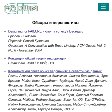
☰
Обзоры и перспективы
Designing for FAILURE - ключ к успеху? Беседа с
Брюсом Линдсеем
Перевод: Сергей Кузнецов
Оригинал: A Conversation with Bruce Lindsay, ACM Queue, Vol. 2,
No. 8 - November 2004.
Концепции общей теории информации
Станислав ЯНКОВСКИЙ, НиТ
Клермонтский отчет об исследованиях в области баз данных
Ракеш Агравал, Анастасия Айламаки, Филипп Бернштейн, Эрик
Брювер, Майкл Кери, Сураджит Чаудхари, Анхай Доан, Даниэла
Флореску, Майкл Франклин, Гектор Гарсиа Молина, Йоханнес
Герке, Ле Грюнвальд, Лаура Хаас, Элон Хэлеви, Джозеф
Хелерстейн, Яннис Иоаннидис, Хэнк Корт, Дональд Коссман,
Сэмюэль Мэдден, Роджер Магулас, Бенг Чин Ой, Тим О’Рейли,
Раджу Рамакришнан, Суннита Сарагави, Майкл Стоунбрейкер,
Александер Залай, Герхард Вейкум, 2008 г.