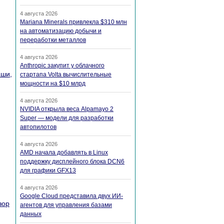
4 августа 2026
Mariana Minerals привлекла $310 млн
на автоматизацию добычи и
переработки металлов
4 августа 2026
Anthropic закупит у облачного
аши,
стартапа Volta вычислительные
мощности на $10 млрд
4 августа 2026
NVIDIA открыла веса Alpamayo 2
Super — модели для разработки
автопилотов
4 августа 2026
AMD начала добавлять в Linux
поддержку дисплейного блока DCN6
для графики GFX13
4 августа 2026
Google Cloud представила двух ИИ-
зор
агентов для управления базами
данных