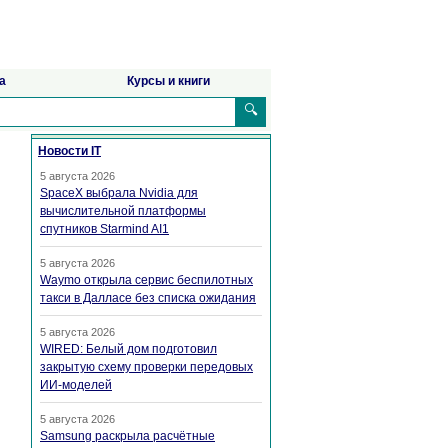
а
Курсы и книги
🔍
Новости IT
5 августа 2026
SpaceX выбрала Nvidia для
вычислительной платформы
спутников Starmind AI1
5 августа 2026
Waymo открыла сервис беспилотных
такси в Далласе без списка ожидания
5 августа 2026
WIRED: Белый дом подготовил
закрытую схему проверки передовых
ИИ-моделей
5 августа 2026
Samsung раскрыла расчётные