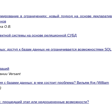
мирование в ограничениях: новый подход на основе декларати
енов
ка О.В.
ъектной системы на основе реляционной СУБД
ых: доступ к базам данных не ограничивается возможностями SQL
заций
нии Versant
 с базами данных: в чем состоит проблема? Вильям Кук (William
)
: прошедший этап или недооцененные возможности?