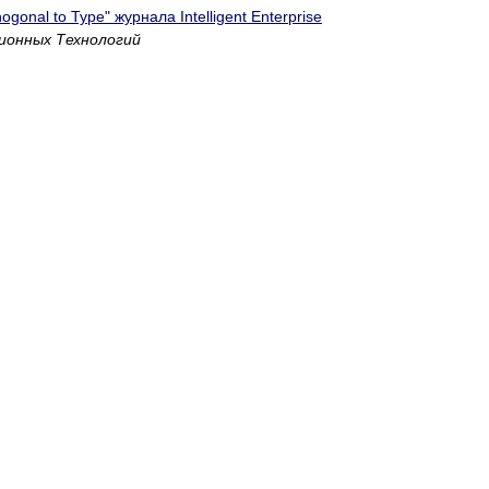
ogonal to Type" журнала Intelligent Enterprise
ионных Технологий