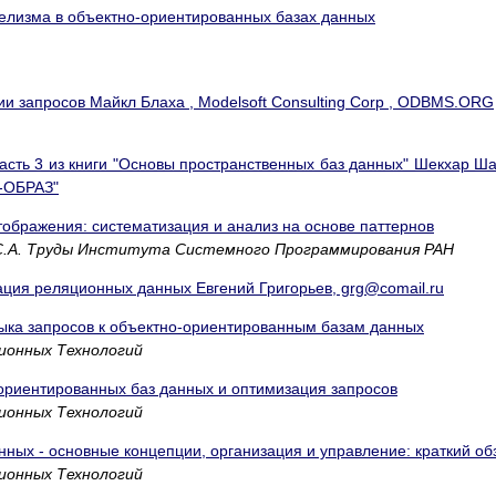
елизма в объектно-ориентированных базах данных
и запросов Майкл Блаха , Modelsoft Consulting Corp , ODBMS.ORG
асть 3 из книги "Основы пространственных баз данных" Шекхар Ш
Ц-ОБРАЗ"
тображения: систематизация и анализ на основе паттернов
х С.А. Труды Института Системного Программирования РАН
ция реляционных данных Евгений Григорьев, grg@comail.ru
ыка запросов к объектно-ориентированным базам данных
ионных Технологий
ориентированных баз данных и оптимизация запросов
ионных Технологий
ных - основные концепции, организация и управление: краткий об
ионных Технологий