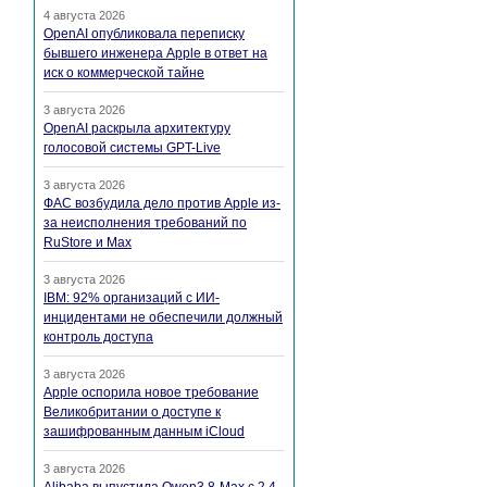
4 августа 2026
OpenAI опубликовала переписку
бывшего инженера Apple в ответ на
иск о коммерческой тайне
3 августа 2026
OpenAI раскрыла архитектуру
голосовой системы GPT-Live
3 августа 2026
ФАС возбудила дело против Apple из-
за неисполнения требований по
RuStore и Max
3 августа 2026
IBM: 92% организаций с ИИ-
инцидентами не обеспечили должный
контроль доступа
3 августа 2026
Apple оспорила новое требование
Великобритании о доступе к
зашифрованным данным iCloud
3 августа 2026