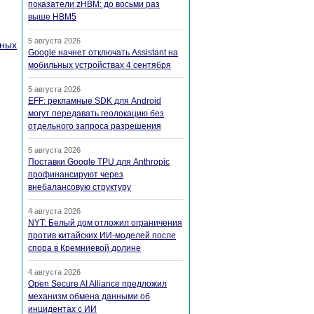
показатели zHBM: до восьми раз
выше HBM5
5 августа 2026
вных
Google начнет отключать Assistant на
мобильных устройствах 4 сентября
5 августа 2026
EFF: рекламные SDK для Android
могут передавать геолокацию без
отдельного запроса разрешения
5 августа 2026
Поставки Google TPU для Anthropic
профинансируют через
внебалансовую структуру
4 августа 2026
NYT: Белый дом отложил ограничения
против китайских ИИ-моделей после
спора в Кремниевой долине
4 августа 2026
Open Secure AI Alliance предложил
механизм обмена данными об
инцидентах с ИИ