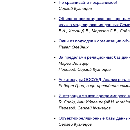
Не сравнивайте несравнимое!
Сергей Кузнецов
Объектно-ориентированное програм
языков моделирования данных Сем
В.А., Ильин Д.В., Морозов С.В., Сидя
Один из подходов к организации об
Павел Олейник
За пределами реляционных баз данн
Марго Зельцер
Перевод: Сергей Кузнецов
Архитектуры ООСУБД. Анализ реали
Роберт Грин, вице-президент компа
Интеграция языков программирования
R. Cook), Али Ибрагим (Ali H. Ibrahim
Перевод: Сергей Кузнецов
Объектно-реляционные базы данных
Сергей Кузнецов