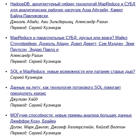
HadoopDB: архитектурный гибрид технологий MapReduce и СУБД
для аналитических рабочих нагрузок Азза Абузейд, Камил
Байда-Павликовски,
Дэниэль Абади, Ави Зильбершац, Александр Разин
Перевод: Сергей Кузнецов
MapReduce и параллельные СУБД: друзья или враги? Майкл
Стоунбрейкер, Дэниэль Абади, Дэвит Девитт, Сэм Мэдден, Эрик
Паулсон, Эндрю Павло и
Александр Разин
Перевод: Сергей Кузнецов
SQL и MapReduce: новые возможности или латание старых дыр?
Сергей Кузнецов
Данные на лету: как технология потокового SQL помогает
преодолеть кризис
Джулиан Хайд
Перевод: Сергей Кузнецов
МОГучие способности: новые приемы анализа больших данных
Джеффри Коэн, Брайен
Долэн, Марк Данлэп, Джозеф Хеллерстейн, Кейлэб Велтон
Перевод: Сергей Кузнецов