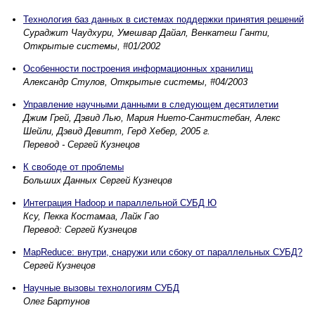
Технология баз данных в системах поддержки принятия решений
Сураджит Чаудхури, Умешвар Дайал, Венкатеш Ганти,
Открытые системы, #01/2002
Особенности построения информационных хранилищ
Александр Стулов, Открытые системы, #04/2003
Управление научными данными в следующем десятилетии
Джим Грей, Дэвид Лью, Мария Нието-Сантистебан, Алекс
Шейли, Дэвид Девитт, Герд Хебер, 2005 г.
Перевод - Сергей Кузнецов
К свободе от проблемы
Больших Данных Сергей Кузнецов
Интеграция Hadoop и параллельной СУБД Ю
Ксу, Пекка Костамаа, Лайк Гао
Перевод: Сергей Кузнецов
MapReduce: внутри, снаружи или сбоку от параллельных СУБД?
Сергей Кузнецов
Научные вызовы технологиям СУБД
Олег Бартунов