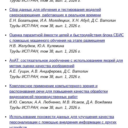
Труды ИСП РАН, том 38, вып. 2, 2026 г.
Сбор данных для обучения и тестирования моделей
сверхразрешения, работающих в реальном времени
Е.Н. Богатырев, И.А. Молодецких, Х.Н. Абуд, Д.С. Ватолин
Труды ИСП РАН, том 38, вып. 1, 2026 г.
Оценка паразитной ёмкости цепей и быстродействия блока СБИС
с помощью машинного обучения на этапе размещения
Н.В. Желудков, Ю.А. Кулемина
Труды ИСП РАН, том 38, вып. 1, 2026 г.
AnAT: состязательное дообучение с использованием якорей для
метрик оценки качества изображений
А.Е. Гущин, А.В. Анциферова, Д.С. Ватолин
Труды ИСП РАН, том 38, вып. 1, 2026 г.
Комплексное применение компьютерного зрения и
распознавания речи для повышения качества обработки
видеозаписей производственных работ
И.Ю. Смолин, А.А. Любченко, М.В. Исаков, Д.А. Вождаева
Труды ИСП РАН, том 38, вып. 1, 2026 г.
Использование похожести данных для улучшения качества
персонализации с помощью внедрения информации с других
устройств