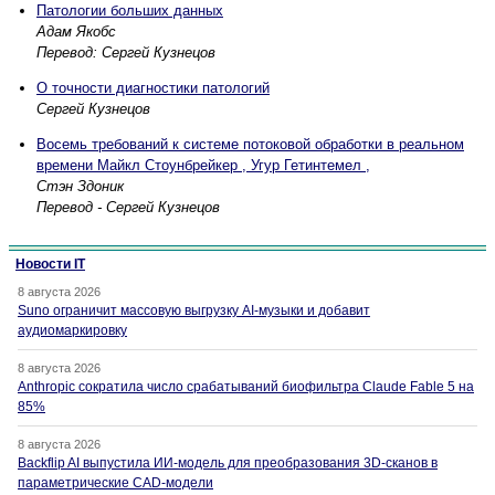
Патологии больших данных
Адам Якобс
Перевод: Сергей Кузнецов
О точности диагностики патологий
Сергей Кузнецов
Восемь требований к системе потоковой обработки в реальном
времени Майкл Стоунбрейкер , Угур Гетинтемел ,
Стэн Здоник
Перевод - Сергей Кузнецов
Новости IT
8 августа 2026
Suno ограничит массовую выгрузку AI-музыки и добавит
аудиомаркировку
8 августа 2026
Anthropic сократила число срабатываний биофильтра Claude Fable 5 на
85%
8 августа 2026
Backflip AI выпустила ИИ-модель для преобразования 3D-сканов в
параметрические CAD-модели