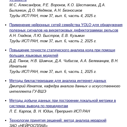
М.С. Александров, Р.Е. Воронов, К.О. Шестакова, Д.А.
Былинкин, Д.О. Медяков, А.Н. Безносиков
Труды ИСП РАН, том 37, вып. 6, часть 4, 2025 г.
Применение нейронных сетей семейства YOLO для обнаружения
полезных сигналов на вихретоковых дефектограммах рельсов
А.Н. Гладков, Л.Ю. Быстров, Е.В. Кузьмин
Труды ИСП РАН, том 37, вып. 6, часть 2, 2025 г.
Повышение точности статического анализа кода при помощи
больших языковых моделей
Д.Д. Панов, Н.В. Шимчик, Д.А. Чибисов, А.А. Белеванцев, В.Н.
Игнатьев
Труды ИСП РАН, том 37, вып. 6, часть 1, 2025 г.
Методы бикластеризации для анализа интернет-данных
Дмитрий Игнатов, кафедра анализа данных и искусственного
интеллекта ГУ-ВШЭ
Методы добычи данных при построении локальной метрики в
системах вывода по прецедентам
Л. Е. Карпов, В. Н. Юдин, Препринт ИСП РАН
Технологии принятия решений: метод анализа иерархий
ЗАО «НЕЙРОСПЛАВ»