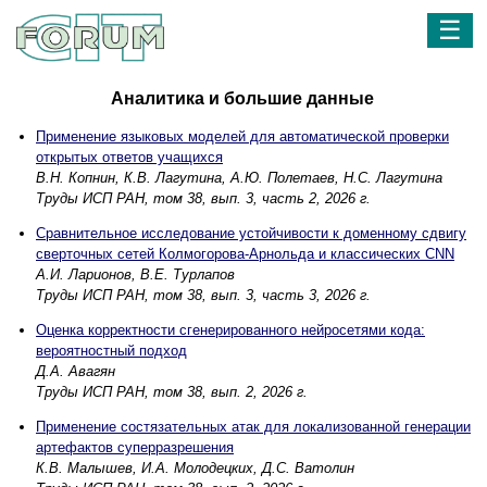
☰
Аналитика и большие данные
Применение языковых моделей для автоматической проверки
открытых ответов учащихся
В.Н. Копнин, К.В. Лагутина, А.Ю. Полетаев, Н.С. Лагутина
Труды ИСП РАН, том 38, вып. 3, часть 2, 2026 г.
Сравнительное исследование устойчивости к доменному сдвигу
сверточных сетей Колмогорова-Арнольда и классических CNN
А.И. Ларионов, В.Е. Турлапов
Труды ИСП РАН, том 38, вып. 3, часть 3, 2026 г.
Оценка корректности сгенерированного нейросетями кода:
вероятностный подход
Д.А. Авагян
Труды ИСП РАН, том 38, вып. 2, 2026 г.
Применение состязательных атак для локализованной генерации
артефактов суперразрешения
К.В. Малышев, И.А. Молодецких, Д.С. Ватолин