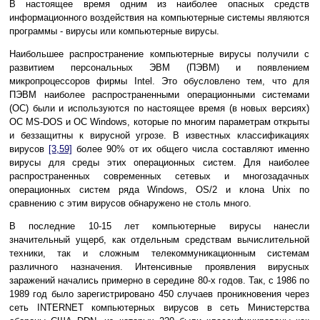
В настоящее время одним из наиболее опасных средств
информационного воздействия на компьютерные системы являются
программы - вирусы или компьютерные вирусы.
Наибольшее распространение компьютерные вирусы получили с
развитием персональных ЭВМ (ПЭВМ) и появлением
микропроцессоров фирмы Intel. Это обусловлено тем, что для
ПЭВМ наиболее распространенными операционными системами
(ОС) были и используются по настоящее время (в новых версиях)
ОС MS-DOS и ОС Windows, которые по многим параметрам открыты
и беззащитны к вирусной угрозе. В известных классификациях
вирусов
[3,59]
более 90% от их общего числа составляют именно
вирусы для среды этих операционных систем. Для наиболее
распространенных современных сетевых и многозадачных
операционных систем ряда Windows, OS/2 и клона Unix по
сравнению с этим вирусов обнаружено не столь много.
В последние 10-15 лет компьютерные вирусы нанесли
значительный ущерб, как отдельным средствам вычислительной
техники, так и сложным телекоммуникационным системам
различного назначения. Интенсивные проявления вирусных
заражений начались примерно в середине 80-х годов. Так, с 1986 по
1989 год было зарегистрировано 450 случаев проникновения через
сеть INTERNET компьютерных вирусов в сеть Министерства