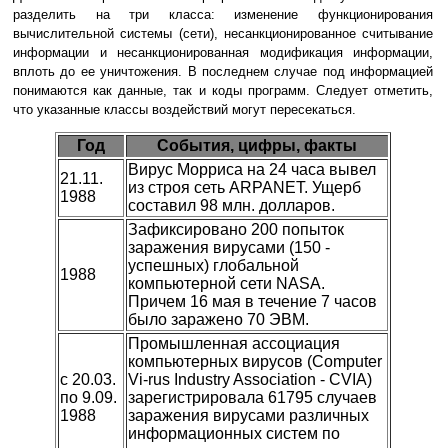
разделить на три класса: изменение функционирования
вычислительной системы (сети), несанкционированное считывание
информации и несанкционированная модификация информации,
вплоть до ее уничтожения. В последнем случае под информацией
понимаются как данные, так и коды программ. Следует отметить,
что указанные классы воздействий могут пересекаться.
Год
События, цифры, факты
Вирус Морриса на 24 часа вывел
21.11.
из строя сеть ARPANET. Ущерб
1988
составил 98 млн. долларов.
Зафиксировано 200 попыток
заражения вирусами (150 -
успешных) глобальной
1988
компьютерной сети NASA.
Причем 16 мая в течение 7 часов
было заражено 70 ЭВМ.
Промышленная ассоциация
компьютерных вирусов (Computer
с 20.03.
Vi-rus Industry Association - CVIA)
по 9.09.
зарегистрировала 61795 случаев
1988
заражения вирусами различных
информационных систем по