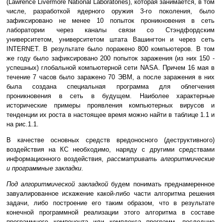
(Lawrence Livermore National Laboratories), которая занимается, в том
числе, разработкой ядерного оружия 3-го поколения, было
зафиксировано не менее 10 попыток проникновения в сеть
лаборатории через каналы связи со Стэндфордским
университетом, университетом штата Вашингтон и через сеть
INTERNET. В результате было поражено 800 компьютеров. В том
же году было зафиксировано 200 попыток заражения (из них 150 -
успешных) глобальной компьютерной сети NASA. Причем 16 мая в
течение 7 часов было заражено 70 ЭВМ, а после заражения в них
была создана специальная программа для облегчения
проникновения в сеть в будущем. Наиболее характерные
исторические примеры проявления компьютерных вирусов и
тенденции их роста в настоящее время можно найти в таблице 1.1 и
на рис.1.1.
В качестве основных средств вредоносного (деструктивного)
воздействия на КС необходимо, наряду с другими средствами
информационного воздействия,
рассматривать алгоритмические
и программные закладки
.
Под алгоритмической закладкой
будем понимать преднамеренное
завуалированное искажение какой-либо части алгоритма решения
задачи, либо построение его таким образом, что в результате
конечной программной реализации этого алгоритма в составе
программного компонента или комплекса программ, последние