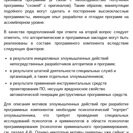
программы "схожей" с оригиналом). Таким образом, манипуляции
подобного рода могут сделать и посторонние высококлассные
программисты, имеющие опыт разработки и отладки программ на
ассемблерном уровне.
В качестве предположений при ответе на второй вопрос следует
отметить, что алгоритмические и программные закладки могут быть
реализованы в составе программного компонента вследствие
следующих факторов:
в результате инициативных злоумышленных действий
непосредственных разработчиков алгоритмов и программ;
в результате штатной деятельности специальных служб и
организаций, а также отдельных злоумышленников;
в результате применения инструментальных средств
проектирования ПО, несущих вредоносное свойство
автоматической генерации деструктивных программных средств.
Для описания мотивов злоумышленных действий при разработке
программных компонентов необходим психологический "портрет"
злоумышленника, что требует проведения специальных
исследований психологов и криминологов в области психологии
программирования (психологии криминального программирования,
см. раздел 4.4). Однако некоторые мотивы очевидны уже сейчас и