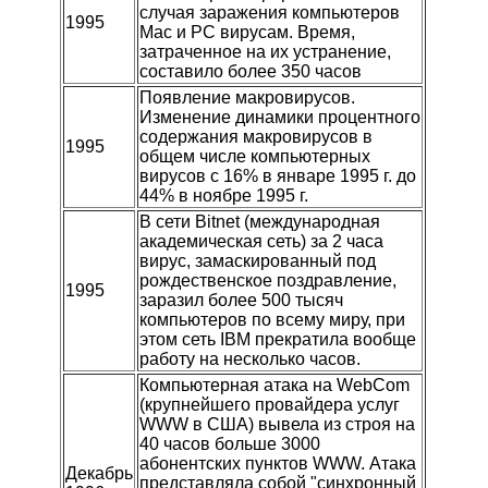
случая заражения компьютеров
1995
Mac и PC вирусам. Время,
затраченное на их устранение,
составило более 350 часов
Появление макровирусов.
Изменение динамики процентного
содержания макровирусов в
1995
общем числе компьютерных
вирусов с 16% в январе 1995 г. до
44% в ноябре 1995 г.
В сети Bitnet (международная
академическая сеть) за 2 часа
вирус, замаскированный под
рождественское поздравление,
1995
заразил более 500 тысяч
компьютеров по всему миру, при
этом сеть IBM прекратила вообще
работу на несколько часов.
Компьютерная атака на WebCom
(крупнейшего провайдера услуг
WWW в США) вывела из строя на
40 часов больше 3000
абонентских пунктов WWW. Атака
Декабрь
представляла собой "синхронный