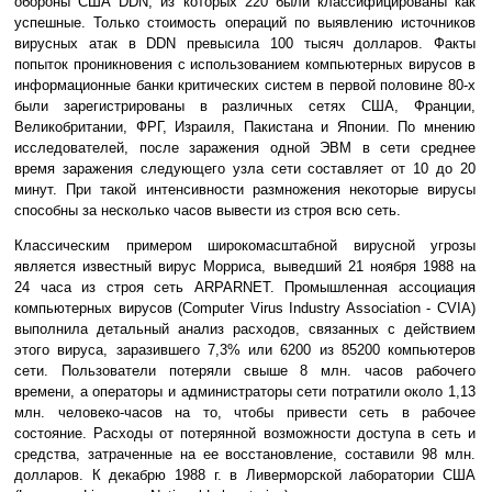
обороны США DDN, из которых 220 были классифицированы как
успешные. Только стоимость операций по выявлению источников
вирусных атак в DDN превысила 100 тысяч долларов. Факты
попыток проникновения с использованием компьютерных вирусов в
информационные банки критических систем в первой половине 80-х
были зарегистрированы в различных сетях США, Франции,
Великобритании, ФРГ, Израиля, Пакистана и Японии. По мнению
исследователей, после заражения одной ЭВМ в сети среднее
время заражения следующего узла сети составляет от 10 до 20
минут. При такой интенсивности размножения некоторые вирусы
способны за несколько часов вывести из строя всю сеть.
Классическим примером широкомасштабной вирусной угрозы
является известный вирус Морриса, выведший 21 ноября 1988 на
24 часа из строя сеть ARPARNET. Промышленная ассоциация
компьютерных вирусов (Computer Virus Industry Association - CVIA)
выполнила детальный анализ расходов, связанных с действием
этого вируса, заразившего 7,3% или 6200 из 85200 компьютеров
сети. Пользователи потеряли свыше 8 млн. часов рабочего
времени, а операторы и администраторы сети потратили около 1,13
млн. человеко-часов на то, чтобы привести сеть в рабочее
состояние. Расходы от потерянной возможности доступа в сеть и
средства, затраченные на ее восстановление, составили 98 млн.
долларов. К декабрю 1988 г. в Ливерморской лаборатории США