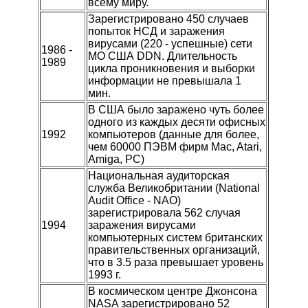
всему миру.
Зарегистрировано 450 случаев
попыток НСД и заражения
вирусами (220 - успешные) сети
1986 -
МО США DDN. Длительность
1989
цикла проникновения и выборки
информации не превышала 1
мин.
В США было заражено чуть более
одного из каждых десяти офисных
1992
компьютеров (данные для более,
чем 60000 ПЭВМ фирм Mac, Atari,
Amiga, PC)
Национальная аудиторская
служба Великобритании (National
Audit Office - NAO)
зарегистрировала 562 случая
1994
заражения вирусами
компьютерных систем британских
правительственных организаций,
что в 3.5 раза превышает уровень
1993 г.
В космическом центре Джонсона
NASA зарегистрировано 52