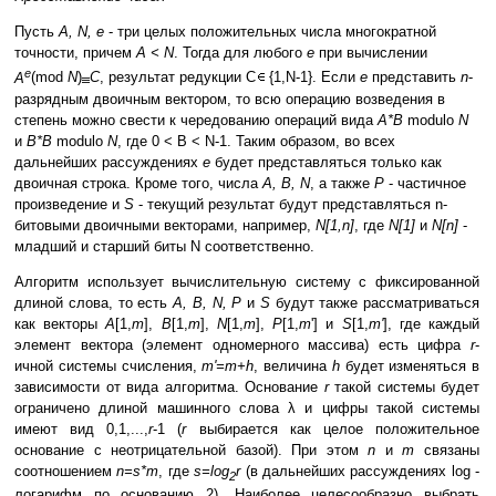
Пусть
A, N, e
- три целых положительных числа многократной
точности, причем
A < N
. Тогда для любого
e
при вычислении
e
A
(mod
N
)
C
, результат редукции C
{1,N-1}. Если
e
представить
n
-
разрядным двоичным вектором, то всю операцию возведения в
степень можно свести к чередованию операций вида
A*B
modulo
N
и
B*B
modulo
N
, где 0 < B < N-1. Таким образом, во всех
дальнейших рассуждениях
e
будет представляться только как
двоичная строка. Кроме того, числа
A, B, N
, а также
P
- частичное
произведение и
S
- текущий результат будут представляться n-
битовыми двоичными векторами, например,
N[1,n]
, где
N[1]
и
N[n]
-
младший и старший биты N соответственно.
Алгоритм использует вычислительную систему с фиксированной
длиной слова, то есть
A, B, N, P
и
S
будут также рассматриваться
как векторы
A
[1,
m
],
B
[1,
m
],
N
[1,
m
],
P
[1,
m
'] и
S
[1,
m'
], где каждый
элемент вектора (элемент одномерного массива) есть цифра
r
-
ичной системы счисления,
m'=m+h
, величина
h
будет изменяться в
зависимости от вида алгоритма. Основание
r
такой системы будет
ограничено длиной машинного слова λ и цифры такой системы
имеют вид 0,1,...,
r
-1 (
r
выбирается как целое положительное
основание с неотрицательной базой). При этом
n
и
m
связаны
соотношением
n=s*m
, где
s=log
r
(в дальнейших рассуждениях log -
2
логарифм по основанию 2). Наиболее целесообразно выбрать