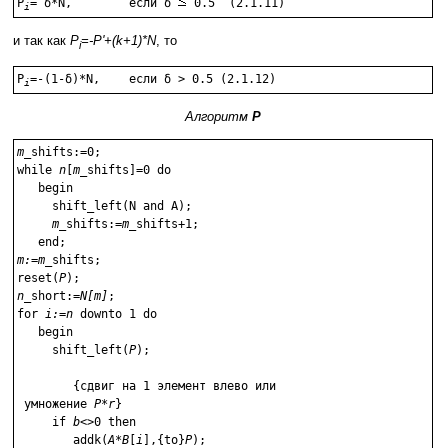
P
= δ*N,	если δ 
i
и так как
P
=-P'+(k+1)*N
, то
i
P
i
Алгоритм
P
m
_shifts:=0;

while 
n
[
m
_shifts]=0 do

   begin

     shift_left(N and A);

m
_shifts:=
m
_shifts+1;

m:=m
_shifts;

reset(
P
n
_short:=
N[m]
;

for 
i:=n
 downto 1 do

   begin

     shift_left(
P
); 
	{сдвиг на 1 элемент влево или
 умножение 
P*r
}

     if 
b
<>0 then

        addk(
A*B
[
i
],{to}
P
);
