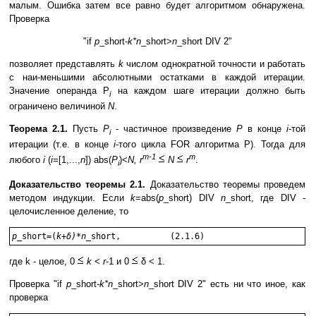
малым. Ошибка затем все равно будет алгоритмом обнаружена.
Проверка
"if
p
_short-
k*n
_short>
n
_short DIV 2"
позволяет представлять
k
числом однократной точности и работать
с наи-меньшими абсолютными остатками в каждой итерации.
Значение операнда P
на каждом шаге итерации должно быть
i
ограничено величиной
N
.
Теорема 2.1.
Пусть
P
- частичное произведение
P
в конце
i
-той
i
итерации (т.е. в конце
i
-того цикла FOR алгоритма P). Тогда для
m-1
m
любого
i
(
i
=[1,...,
n
]) abs(
P
)<
N, r
N
r
.
i
Доказательство теоремы 2.1.
Доказательство теоремы проведем
методом индукции. Если
k
=abs(
p
_short) DIV
n
_short, где DIV -
целочисленное деление, то
p
_short=(
k+δ)*n
где k - целое, 0
k
<
r
-1 и 0
δ < 1.
Проверка "if
p
_short-
k*n
_short>
n
_short DIV 2" есть ни что иное, как
проверка