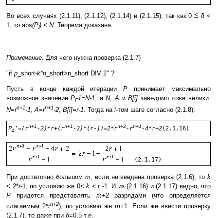
Во всех случаях (2.1.11), (2.1.12), (2.1.14) и (2.1.15), так как 0
δ <
1, то abs
(P
) < N
. Теорема доказана
i
.
Примечание
. Для чего нужна проверка (2.1.7)
"if
p
_short-
k*n
_short>n_short DIV 2" ?
Пусть в конце каждой итерации
P
принимает максимально
возможное значение
P
-1=N-1
, а
N, A
и
B[i]
заведомо тоже велики:
i
n+1
n+1
N=r
-1, A=r
-2, B[i]=r-1
. Тогда на
i
-том шаге согласно (2.1.8):
n+1
n+1
n+2
n+1
P
'=(r
-2)*r+(r
-2)*(r-1)=2*r
-r
-4*r+2
i
При достаточно большом
m
, если не введена проверка (2.1.6), то
k
< 2*
r
-1, по условию же 0<
k < r
-1. И из (2.1.16) и (2.1.17) видно, что
P
придется представлять
m
+2 разрядами (что определяется
n+2
слагаемым 2*
r
), по условию же
m
+1. Если же ввести проверку
(2.1.7), то даже при δ=0,5 т.е.