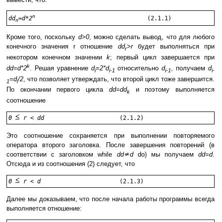
n
dd
=d*2
(2.1.1)
n
Кроме того, поскольку
d>0
, можно сделать вывод, что для любого
конечного значения r отношение
dd
>r
будет выполняться при
r
некотором конечном значении
k
; первый цикл завершается при
k
dd=d*2
. Решая уравнение
d
=2*d
относительно
d
, получаем
d
i
i-1
i-1
i-
=d
/2
, что позволяет утверждать, что второй цикл тоже завершится.
1
i
По окончании первого цикла
dd=dd
и поэтому выполняется
k
соотношение
0 
 r < dd 
(2.1.2)
Это соотношение сохраняется при выполнении повторяемого
оператора второго заголовка. После завершения повторений (в
соответствии с заголовком while
dd
d
do) мы получаем
dd=d
.
Отсюда и из соотношения (2) следует, что
0 
 r < d 
 			(2.1.3)
Далее мы доказываем, что после начала работы программы всегда
выполняется отношение: