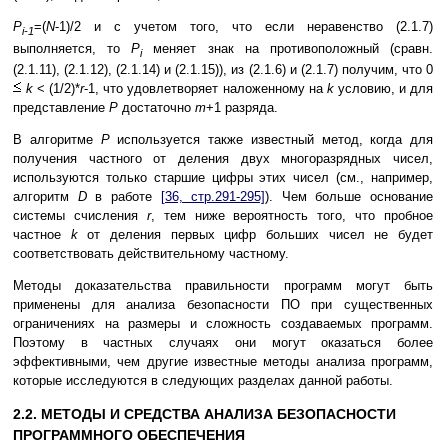
P
=(
N
-1)/2 и с учетом того, что если неравенство (2.1.7)
i-1
выполняется, то
P
меняет знак на противоположный (сравн.
i
(2.1.11), (2.1.12), (2.1.14) и (2.1.15)), из (2.1.6) и (2.1.7) получим, что 0
k
< (1/2)*
r
-1, что удовлетворяет наложенному на
k
условию, и для
представление
P
достаточно
m
+1 разряда.
В алгоритме
P
используется также известный метод, когда для
получения частного от деления двух многоразрядных чисел,
используются только старшие цифры этих чисел (см., например,
алгоритм
D
в работе
[36, стр.291-295]
). Чем больше основание
системы счисления
r
, тем ниже вероятность того, что пробное
частное
k
от деления первых цифр больших чисел не будет
соответствовать действительному частному.
Методы доказательства правильности программ могут быть
применены для анализа безопасности ПО при существенных
ограничениях на размеры и сложность создаваемых программ.
Поэтому в частных случаях они могут оказаться более
эффективными, чем другие известные методы анализа программ,
которые исследуются в следующих разделах данной работы.
2.2. МЕТОДЫ И СРЕДСТВА АНАЛИЗА БЕЗОПАСНОСТИ
ПРОГРАММНОГО ОБЕСПЕЧЕНИЯ