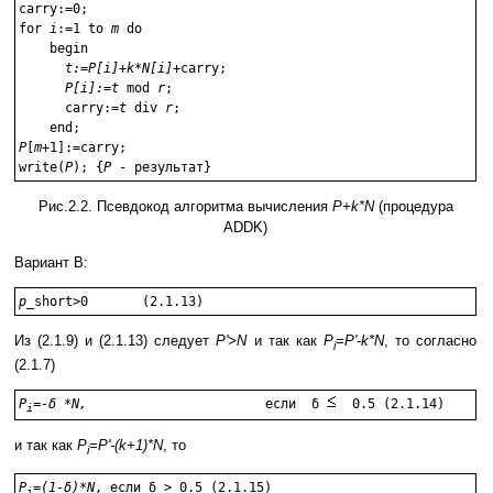
carry:=0;

for 
i
:=1 to 
m
 do

    begin

t:=P[i]+k*N[i]
+carry;

P[i]:=t
 mod 
r
;

      carry:=
t
 div 
r
;

P
[
m
+1]:=carry;

write(
P
); {
P
Рис.2.2. Псевдокод алгоритма вычисления
P+k*N
(процедура
ADDK)
Вариант B:
p
Из (2.1.9) и (2.1.13) следует
P'>N
и так как
P
=P'-k*N
, то согласно
i
(2.1.7)
P
=-δ *N,
если  δ 
i
и так как
P
=P'-(k+1)*N
, то
i
P
=(1-δ)*N
i