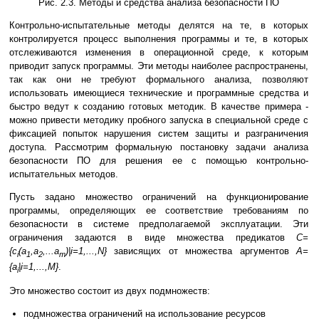
Рис. 2.3. Методы и средства анализа безопасности ПО
Контрольно-испытательные методы делятся на те, в которых
контролируется процесс выполнения программы и те, в которых
отслеживаются изменения в операционной среде, к которым
приводит запуск программы. Эти методы наиболее распространены,
так как они не требуют формального анализа, позволяют
использовать имеющиеся технические и программные средства и
быстро ведут к созданию готовых методик. В качестве примера -
можно привести методику пробного запуска в специальной среде с
фиксацией попыток нарушения систем защиты и разграничения
доступа. Рассмотрим формальную постановку задачи анализа
безопасности ПО для решения ее с помощью контрольно-
испытательных методов.
Пусть задано множество ограничений на функционирование
программы, определяющих ее соответствие требованиям по
безопасности в системе предполагаемой эксплуатации. Эти
ограничения задаются в виде множества предикатов
С=
{c
(a
,a
,...a
)|i=1,...,N}
зависящих от множества аргументов
A=
i
1
2
m
{a
|i=1,...,M}
.
i
Это множество состоит из двух подмножеств:
подмножества ограничений на использование ресурсов