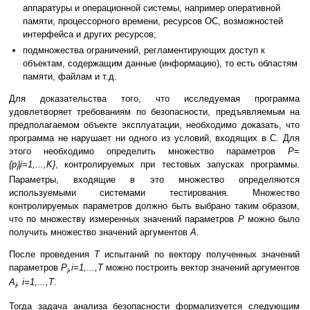
аппаратуры и операционной системы, например оперативной
памяти, процессорного времени, ресурсов ОС, возможностей
интерфейса и других ресурсов;
подмножества ограничений, регламентирующих доступ к
объектам, содержащим данные (информацию), то есть областям
памяти, файлам и т.д.
Для доказательства того, что исследуемая программа
удовлетворяет требованиям по безопасности, предъявляемым на
предполагаемом объекте эксплуатации, необходимо доказать, что
программа не нарушает ни одного из условий, входящих в С. Для
этого необходимо определить множество параметров
P=
{p
|i=1,...,K}
, контролируемых при тестовых запусках программы.
i
Параметры, входящие в это множество определяются
используемыми системами тестирования. Множество
контролируемых параметров должно быть выбрано таким образом,
что по множеству измеренных значений параметров
Р
можно было
получить множество значений аргументов
А
.
После проведения
Т
испытаний по вектору полученных значений
параметров
P
,i=1,...,T
можно построить вектор значений аргументов
i
A
, i=1,...,T
.
i
Тогда задача анализа безопасности формализуется следующим