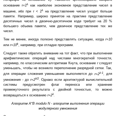
λ
основание r=2
как наиболее экономное представление чисел в
λ
машине, ибо при r < 2
на представление чисел уходит больше
памяти. Например, широко принятое на практике представление
десятичных чисел в двоично-десятичном коде требует на 20 %
большего объема памяти, чем двоичное представление тех же
чисел.
Тем не менее, иногда полезно представлять ситуацию, когда
r=10
k
или
r=10
, например, при отладке программ.
Следует также обратить внимание на тот факт, что при выполнении
арифметических операций над числами многократной точности,
например, по классическим алгоритмам Кнута, основание
r
следует
уменьшать, чтобы не возникло переполнение разрядной сетки. Так,
λ-1
для операции сложения уменьшение выполняется до
r=2
, для
λ/2
умножения - до
r=2
. Однако если архитектурой вычислительной
системы предусмотрен флаг переноса или хранение
промежуточного результата с двойной точностью, то можно
λ
возвращаться к основанию
r=2
.
Алгоритм A*B modulo N - алгоритм выполнения операции
модулярного умножения