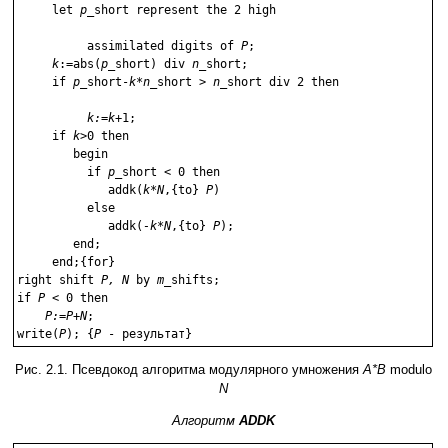
     let 
p
_short represent the 2 high
	  assimilated digits of 
P
;

k
:=abs(
p
_short) div 
n
_short;

     if 
p
_short-
k*n
_short > 
n
_short div 2 then
k:=k
+1;

     if 
k
>0 then

        begin

          if 
p
_short < 0 then

             addk(
k*N
,{to} 
P
)

          else

             addk(
-k*N
,{to} 
P
);

        end;

     end;{for}

right shift 
P, N
 by 
m
_shifts;

if 
P
 < 0 then

P:=P+N
;

write(
P
); {
P
Рис. 2.1. Псевдокод алгоритма модулярного умножения
A*B
modulo
N
Алгоритм
ADDK