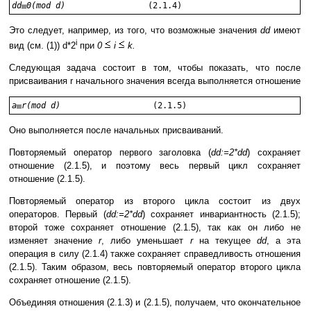
dd
0(mod d)
    (2.1.4)
Это следует, например, из того, что возможные значения
dd
имеют
i
вид (см. (1)) d*2
при
0
i
k.
Следующая задача состоит в том, чтобы показать, что после
присваивания r начального значения всегда выполняется отношение
a
r(mod d)
     (2.1.5)
Оно выполняется после начальных присваиваний.
Повторяемый оператор первого заголовка (
dd:=2*dd
) сохраняет
отношение (2.1.5), и поэтому весь первый цикл сохраняет
отношение (2.1.5).
Повторяемый оператор из второго цикла состоит из двух
операторов. Первый (
dd:=2*dd
) сохраняет инвариантность (2.1.5);
второй тоже сохраняет отношение (2.1.5), так как он либо не
изменяет значение
r
, либо уменьшает
r
на текущее
dd
, а эта
операция в силу (2.1.4) также сохраняет справедливость отношения
(2.1.5). Таким образом, весь повторяемый оператор второго цикла
сохраняет отношение (2.1.5).
Объединяя отношения (2.1.3) и (2.1.5), получаем, что окончательное