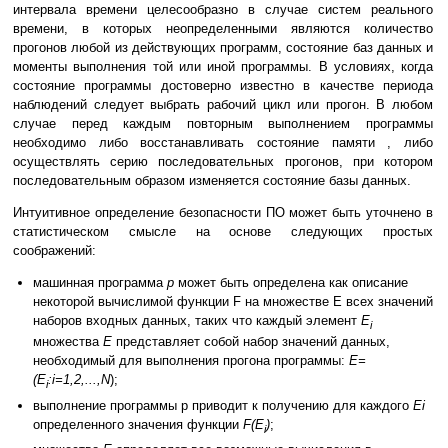
интервала времени целесообразно в случае систем реального
времени, в которых неопределенными являются количество
прогонов любой из действующих программ, состояние баз данных и
моменты выполнения той или иной программы. В условиях, когда
состояние программы достоверно известно в качестве периода
наблюдений следует выбрать рабочий цикл или прогон. В любом
случае перед каждым повторным выполнением программы
необходимо либо восстанавливать состояние памяти , либо
осуществлять серию последовательных прогонов, при котором
последовательным образом изменяется состояние базы данных.
Интуитивное определение безопасности ПО может быть уточнено в
статистическом смысле на основе следующих простых
соображений:
машинная программа
p
может быть определена как описание
некоторой вычислимой функции
F на множестве E всех значений
наборов входных данных, таких что каждый элемент
E
i
множества
E
представляет собой набор значений данных,
необходимый для выполнения прогона программы:
E=
(E
:i=1,2,...,N
);
i
выполнение программы p приводит к получению для каждого
Ei
определенного значения функции
F(E
)
;
i