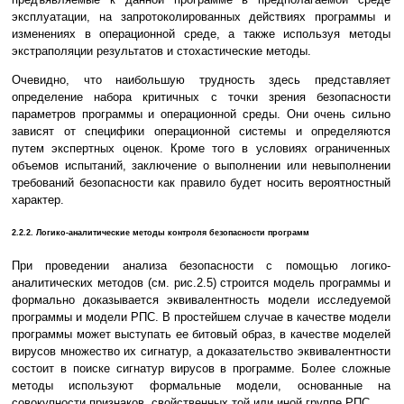
эксплуатации, на запротоколированных действиях программы и
изменениях в операционной среде, а также используя методы
экстраполяции результатов и стохастические методы.
Очевидно, что наибольшую трудность здесь представляет
определение набора критичных с точки зрения безопасности
параметров программы и операционной среды. Они очень сильно
зависят от специфики операционной системы и определяются
путем экспертных оценок. Кроме того в условиях ограниченных
объемов испытаний, заключение о выполнении или невыполнении
требований безопасности как правило будет носить вероятностный
характер.
2.2.2. Логико-аналитические методы контроля безопасности программ
При проведении анализа безопасности с помощью логико-
аналитических методов (см. рис.2.5) строится модель программы и
формально доказывается эквивалентность модели исследуемой
программы и модели РПС. В простейшем случае в качестве модели
программы может выступать ее битовый образ, в качестве моделей
вирусов множество их сигнатур, а доказательство эквивалентности
состоит в поиске сигнатур вирусов в программе. Более сложные
методы используют формальные модели, основанные на
совокупности признаков, свойственных той или иной группе РПС.