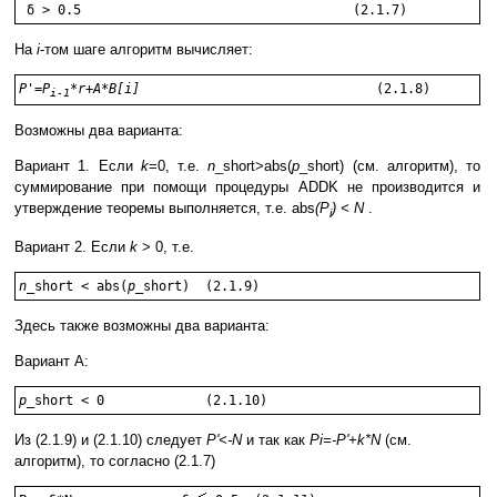
На
i
-том шаге алгоритм вычисляет:
P'=P
*r+A*B[i]	
i-1
Возможны два варианта:
Вариант 1. Если
k
=0, т.е.
n
_short>abs(
p
_short) (см. алгоритм), то
суммирование при помощи процедуры ADDK не производится и
утверждение теоремы выполняется, т.е. abs
(P
) < N
.
i
Вариант 2. Если
k
> 0, т.е.
n
_short < abs(
p
Здесь также возможны два варианта:
Вариант A:
p
Из (2.1.9) и (2.1.10) следует
P'<-N
и так как
Pi=-P'+k*N
(см.
алгоритм), то согласно (2.1.7)