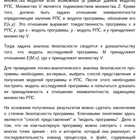
множества моделей всех возможных (в рамках данной модели)
РПС. Множество
V
является подмножеством множества
Z
. Кроме
того, должно быть задано отношение эквивалентности
определяющее наличие РПС в модели программы, обозначим его
Е(x,y)
. Это отношение выражает тождественность программы
x
и
РПС
y
, где
x
- модель программы,
y
- модель РПС, и
y
принадлежит
множеству
V
.
Тогда задача анализа безопасности сводится к доказательству
того, что модель исследуемой программы
М
принадлежит
отношению
E(M,v)
, где
v
принадлежит множеству
V
.
Для проведения логико-аналитического анализа безопасности про-
граммы необходимо, во-первых, выбрать способ представления и
получения моделей программы и РПС. После этого необходимо
построить модель исследуемой программы и попытаться доказать
ее принадлежность к отношению эквивалентности, задающему
множество РПС.
На основании полученных результатов можно сделать заключение
о степени безопасности программы. Ключевыми понятиями здесь
являются "способ представления" и "модель программы". Дело в
том, что на ком-пьютерную программу можно смотреть с очень
многих точек зрения - это и алгоритм, который она реализует, и
последовательность команд процессора, и файл, содержащий