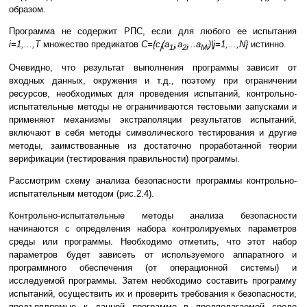
образом.
Программа не содержит РПС, если для любого ее испытания
i=1,...,T
множество предикатов
C={c
(a
,a
...a
)|j=1,...,N}
истинно.
j
1i
2i
Mi
Очевидно, что результат выполнения программы зависит от
входных данных, окружения и т.д., поэтому при ограничении
ресурсов, необходимых для проведения испытаний, контрольно-
испытательные методы не ограничиваются тестовыми запусками и
применяют механизмы экстраполяции результатов испытаний,
включают в себя методы символического тестирования и другие
методы, заимствованные из достаточно проработанной теории
верификации (тестирования правильности) программы.
Рассмотрим схему анализа безопасности программы контрольно-
испытательным методом (рис.2.4).
Контрольно-испытательные методы анализа безопасности
начинаются с определения набора контролируемых параметров
среды или программы. Необходимо отметить, что этот набор
параметров будет зависеть от используемого аппаратного и
программного обеспечения (от операционной системы) и
исследуемой программы. Затем необходимо составить программу
испытаний, осуществить их и проверить требования к безопасности,
предъявляемые к данной программе в предполагаемой среде