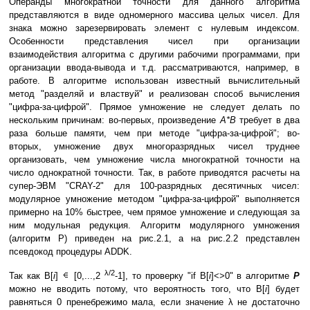
Операнды многократной точности для данного алгоритма
представляются в виде одномерного массива целых чисел. Для
знака можно зарезервировать элемент с нулевым индексом.
Особенности представления чисел при организации
взаимодействия алгоритма с другими рабочими программами, при
организации ввода-вывода и т.д. рассматриваются, например, в
работе. В алгоритме использован известный вычислительный
метод "разделяй и властвуй" и реализован способ вычисления
"цифра-за-цифрой". Прямое умножение не следует делать по
нескольким причинам: во-первых, произведение
A*B
требует в два
раза больше памяти, чем при методе "цифра-за-цифрой"; во-
вторых, умножение двух многоразрядных чисел труднее
организовать, чем умножение числа многократной точности на
число однократной точности. Так, в работе приводятся расчеты на
супер-ЭВМ "CRAY-2" для 100-разрядных десятичных чисел:
модулярное умножение методом "цифра-за-цифрой" выполняется
примерно на 10% быстрее, чем прямое умножение и следующая за
ним модульная редукция. Алгоритм модулярного умножения
(алгоритм P) приведен на рис.2.1, а на рис.2.2 представлен
псевдокод процедуры ADDK.
λ/2
Так как B[
i
]
[0,...,2
-1], то проверку "if B[
i
]<>0" в алгоритме
P
можно не вводить потому, что вероятность того, что B[
i
] будет
равняться 0 пренебрежимо мала, если значение λ не достаточно