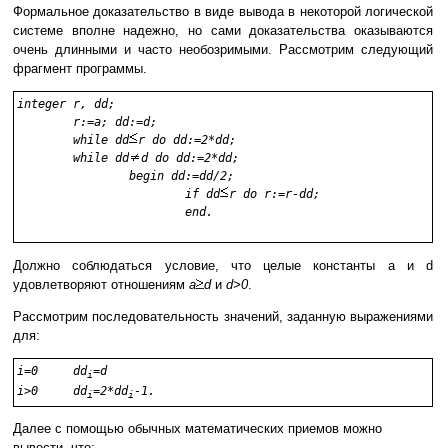
Формальное доказательство в виде вывода в некоторой логической
системе вполне надежно, но сами доказательства оказываются
очень длинными и часто необозримыми. Рассмотрим следующий
фрагмент программы.
integer r, dd;

	r:=a; dd:=d;

	while dd
r do dd:=2*dd;

	while dd
d do dd:=2*dd;

		begin dd:=dd/2;

			if dd
r do r:=r-dd;

			end.
Должно соблюдаться условие, что целые константы a и d
удовлетворяют отношениям
a
d
и
d>0
.
Рассмотрим последовательность значений, заданную выражениями
для:
i=0	dd
=d

i
i>0	dd
=2*dd
-1.
i
i
Далее с помощью обычных математических приемов можно
вывести, что: