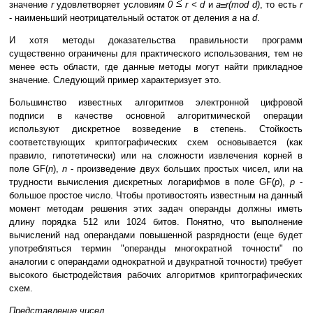
значение
r
удовлетворяет условиям
0
r < d
и
a
r(mod d)
, то есть
r
- наименьший неотрицательный остаток от деления
a
на
d
.
И хотя методы доказательства правильности программ
существенно ограничены для практического использования, тем не
менее есть области, где данные методы могут найти прикладное
значение. Следующий пример характеризует это.
Большинство известных алгоритмов электронной цифровой
подписи в качестве основной алгоритмической операции
используют дискретное возведение в степень. Стойкость
соответствующих криптографических схем основывается (как
правило, гипотетически) или на сложности извлечения корней в
поле GF(
n
),
n
- произведение двух больших простых чисел, или на
трудности вычисления дискретных логарифмов в поле GF(
p
),
p
-
большое простое число. Чтобы противостоять известным на данный
момент методам решения этих задач операнды должны иметь
длину порядка 512 или 1024 битов. Понятно, что выполнение
вычислений над операндами повышенной разрядности (еще будет
употребляться термин "операнды многократной точности" по
аналогии с операндами однократной и двукратной точности) требует
высокого быстродействия рабочих алгоритмов криптографических
схем.
Представление чисел