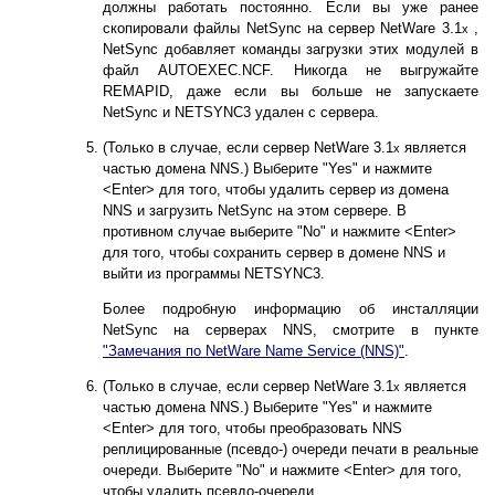
должны работать постоянно. Если вы уже ранее
скопировали файлы NetSync на сервер NetWare 3.1
,
x
NetSync добавляет команды загрузки этих модулей в
файл AUTOEXEC.NCF. Никогда не выгружайте
REMAPID, даже если вы больше не запускаете
NetSync и NETSYNC3 удален с сервера.
(Только в случае, если сервер NetWare 3.1
является
x
частью домена NNS.) Выберите "Yes" и нажмите
<Enter> для того, чтобы удалить сервер из домена
NNS и загрузить NetSync на этом сервере. В
противном случае выберите "No" и нажмите <Enter>
для того, чтобы сохранить сервер в домене NNS и
выйти из программы NETSYNC3.
Более подробную информацию об инсталляции
NetSync на серверах NNS, смотрите в пункте
"Замечания по NetWare Name Service (NNS)"
.
(Только в случае, если сервер NetWare 3.1
является
x
частью домена NNS.) Выберите "Yes" и нажмите
<Enter> для того, чтобы преобразовать NNS
реплицированные (псевдо-) очереди печати в реальные
очереди. Выберите "No" и нажмите <Enter> для того,
чтобы удалить псевдо-очереди.