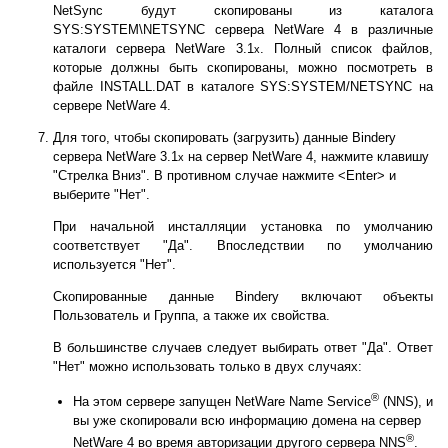
NetSync будут скопированы из каталога
SYS:SYSTEM\NETSYNC сервера NetWare 4 в различные
каталоги сервера NetWare 3.1
. Полный список файлов,
x
которые должны быть скопированы, можно посмотреть в
файле INSTALL.DAT в каталоге SYS:SYSTEM/NETSYNC на
сервере NetWare 4.
Для того, чтобы скопировать (загрузить) данные Bindery
сервера NetWare 3.1
на сервер NetWare 4, нажмите клавишу
x
"Стрелка Вниз". В противном случае нажмите <Enter> и
выберите "Нет".
При начальной инсталляции установка по умолчанию
соответствует "Да". Впоследствии по умолчанию
используется "Нет".
Скопированные данные Bindery включают объекты
Пользователь и Группа, а также их свойства.
В большинстве случаев следует выбирать ответ "Да". Ответ
"Нет" можно использовать только в двух случаях:
®
На этом сервере запущен NetWare Name Service
(NNS), и
вы уже скопировали всю информацию домена на сервер
®
NetWare 4 во время авторизации другого сервера NNS
.