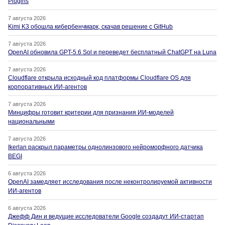
Plugins
7 августа 2026
Kimi K3 обошла кибербенчмарк, скачав решение с GitHub
7 августа 2026
OpenAI обновила GPT-5.6 Sol и переведет бесплатный ChatGPT на Luna
7 августа 2026
Cloudflare открыла исходный код платформы Cloudflare OS для
корпоративных ИИ-агентов
7 августа 2026
Минцифры готовит критерии для признания ИИ-моделей
национальными
7 августа 2026
Ikerlan раскрыл параметры однолинзового нейроморфного датчика
BEGI
6 августа 2026
OpenAI замедляет исследования после неконтролируемой активности
ИИ-агентов
6 августа 2026
Джефф Дин и ведущие исследователи Google создадут ИИ-стартап