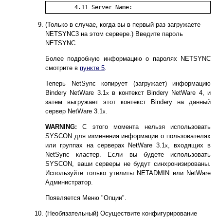
	4.11 Server Name:
(Только в случае, когда вы в первый раз загружаете
NETSYNC3 на этом сервере.) Введите пароль
NETSYNC.
Более подробную информацию о паролях NETSYNC
смотрите в
пункте 5
.
Теперь NetSync копирует (загружает) информацию
Bindery NetWare 3.1
в контекст Bindery NetWare 4, и
x
затем выгружает этот контекст Bindery на данный
сервер NetWare 3.1
.
x
WARNING:
С этого момента нельзя использовать
SYSCON для изменения информации о пользователях
или группах на серверах NetWare 3.1
, входящих в
x
NetSync кластер. Если вы будете использовать
SYSCON, ваши серверы не будут синхронизированы.
Используйте только утилиты NETADMIN или NetWare
Администратор.
Появляется Меню "Опции".
(Необязательный) Осуществите конфигурирование