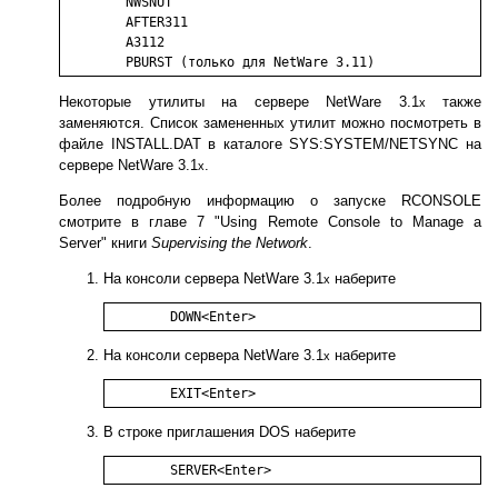
	NWSNUT

	AFTER311

	A3112

	PBURST (только для NetWare 3.11)
Некоторые утилиты на сервере NetWare 3.1
также
x
заменяются. Список замененных утилит можно посмотреть в
файле INSTALL.DAT в каталоге SYS:SYSTEM/NETSYNC на
сервере NetWare 3.1
.
x
Более подробную информацию о запуске RCONSOLE
смотрите в главе 7 "Using Remote Console to Manage a
Server" книги
Supervising the Network
.
На консоли сервера NetWare 3.1
наберите
x
На консоли сервера NetWare 3.1
наберите
x
В строке приглашения DOS наберите