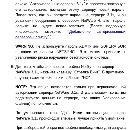
списка "Авторизованные серверы 3.1
" и провести повторную
x
его авторизацию, назначив этому серверу новый пароль.
После того, как вы введете пароль на сервере 3.1
, и он
x
установит соединение с сервером NetWare 4, этот пароль
больше не будет использоваться. (Более подробную
информацию смотрите
"Добавление авторизованных
серверов к списку"
.)
WARNING:
Не используйте пароль ADMIN или SUPERVISOR
в качестве пароля NETSYNC. Это может привести к
увеличению риска нарушения безопасности системы.
Для того, чтобы скопировать файлы NetSync на сервер
NetWare 3.1
, нажмите клавишу "Стрелка Вниз". В противном
x
случае, нажмите <Enter> и наберите "NO".
NOTE:
Эта опция появляется только при первоначальной
авторизации сервера NetWare 3.1
. В дальнейшем, когда вы
x
редактируете данные на сервере, эта опция (копирование
файлов) не появляется.
По умолчанию стоит "Да". Если авторизация сервера
NetWare 3.1
происходит впервые, лучше принять умолчание.
x
При выборе этой опции все файлы необходимые для запуска