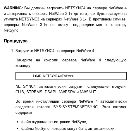
WARNING:
Вы должны загрузить NETSYNC4 на сервере NetWare 4
и авторизовать серверы NetWare 3.1
до того, как будет загружена
x
утилита NETSYNC3 на серверах NetWare 3.1
. В противном случае,
x
серверы NetWare 3.1
не смогут подсоединиться к кластеру
x
NetSync.
Процедура
Загрузите NETSYNC4 на сервере NetWare 4.
Наберите на консоли сервера NetWare 4 следующую
команду:
NETSYNC4 автоматически загрузит следующие модули:
CLIB, STREMS, DSAPI, NWPSRV и NWSNUT.
Во время инсталляции сервера NetWare 4 автоматически
создается каталог SYS:SYSTEM\NETSYNC. Этот каталог
содержит:
файл журнала регистрации NetSync;
файлы NetSync, которые могут быть автоматически