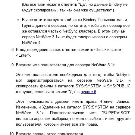
(Вы все таки можете ответить "Да", но данные Bindery не
будут скопированы, так как они уже существуют.)
Вы не хотите загружать объекты Bindery Пользователь и
Группа данного сервера, но хотите, чтобы этот сервер все
же оставался частью NetSync кластера. В этом случае
сервер NetWare 3.1
не будет синхронизован с сервером
x
NetWare 4.
В подтверждение ваших ответов нажмите <Esc> и затем
<Enter>.
Введите имя пользователя для сервера NetWare 3.1
.
x
Это имя пользователя необходимо для того, чтобы NetSync
мог зарегистрироваться на сервере NetWare 3.1
и
x
скопировать файлы в каталоги SYS:SYSTEM и SYS:PUBLIC
в случае, если вы ответили "Да" в
пункте 6
.
Этот пользователь должен иметь права Чтение, Запись,
Изменение, и Удаление на каталог SYS:SYSTEM на сервере
NetWare 3.1
. Пользовательское имя "SUPERVISOR"
x
является хорошим выбором, но можно выбрать и имя другого
пользователя, который имеет все эти права.
Введите пароль этого пользователя.