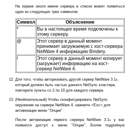
На экране около имени сервера в списке может появиться
один из следующих трех символов:
Символ
Объяснение
*
Вы в настоящее время подключены к
этому серверу.
@
Этот сервер в данный момент
принимает загружаемую с хост-сервера
NetWare 4 информацию Bindery.
!
Этот сервер в данный момент копирует
(загружает) информацию на хост-
сервер NetWare 4.
Для того, чтобы авторизовать другой сервер NetWare 3.1
,
x
который должен быть частью данного NetSync кластера,
повторите пункты со 2 по 10 для каждого сервера.
(Необязательный) Чтобы сконфигурировать NetSync
окружение на сервере NetWare 4, нажмите <Esc> для
активизации меню "Опции".
После авторизации первого сервера NetWare 3.1
у вас
x
появился доступ к меню "Опции". Более подробную