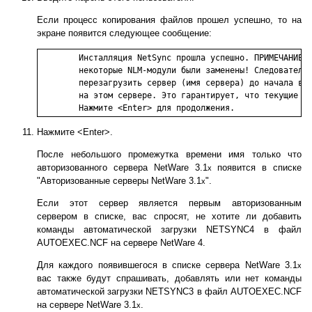
Если процесс копирования файлов прошел успешно, то на
экране появится следующее сообщение:
	Инсталляция NetSync прошла успешно. ПРИМЕЧАНИЕ: Вероятно, 

	некоторые NLM-модули были заменены! Следовательно, рекомендуется

	перезагрузить сервер (имя сервера) до начала выполнения NetSync

	на этом сервере. Это гарантирует, что текущие версии NLM будут загружены.

Нажмите <Enter>.
После небольшого промежутка времени имя только что
авторизованного сервера NetWare 3.1
появится в списке
x
"Авторизованные серверы NetWare 3.1
".
x
Если этот сервер является первым авторизованным
сервером в списке, вас спросят, не хотите ли добавить
команды автоматической загрузки NETSYNC4 в файл
AUTOEXEC.NCF на сервере NetWare 4.
Для каждого появившегося в списке сервера NetWare 3.1
x
вас также будут спрашивать, добавлять или нет команды
автоматической загрузки NETSYNC3 в файл AUTOEXEC.NCF
на сервере NetWare 3.1
.
x