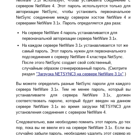
NetWare 3.1
использует, чтобы установить соединение с
x
сервером NetWare 4. Этот пароль используется только для
авторизации NetSync, чтобы установить первоначальное
NetSync соединение между сервером хостом NetWare 4 и
серверами NetWare 3.1
. Пароль определяется два раза:
x
На сервере NetWare 4 пароль устанавливается для
первоначальной авторизации сервера NetWare 3.1
.
x
На каждом сервере NetWare 3.1
устанавливается тот же
x
самый пароль. Этот пароль нужен для первоначального
подсоединения к серверу NetWare 4 кластера NetSync.
После этого NetSync создает свой собственный,
случайным образом сгенерированный пароль. (Смотрите
раздел
"Загрузка NETSYNC3 на сервере NetWare 3.1x"
.)
Вы можете определить разные NetSync пароли для каждого
сервера NetWare 3.1
. Тем не менее пароль, который вы
x
устанавливаете для сервера NetWare 3.1
, должен
x
соответствовать паролю, который будет введен на данном
сервере NetWare 3.1
во время загрузки NETSYNC3 для
x
установления соединения с сервером NetWare 4.
Следовательно, вам необходимо помнить этот пароль до тех
пор, пока вы не ввели его на сервере NetWare 3.1
. Если вы
x
случайно забыли пароль, необходимо удалить этот сервер из