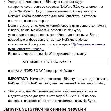
Убедитесь, что контекст Bindery, с которым будут
синхронизироваться все серверы NetWare 3.1
, установлен на
x
хосте NetWare 4. По умолчанию контекст Bindery на хосте
NetWare 4 устанавливается для того контекста, в котором
инсталлирован сам сервер.
Если у вас есть несколько контейнеров в пути вашего контекста
Bindery, то любые объекты, созданные NetSync,
устанавливаются в первом контейнере данного пути. Более
подробную информацию о том, как NetSync работает
контекстами Bindery, смотрите в разделе
"Дублирование имен в
пути контекста Bindery"
.
Во время инсталляции NetWare добавляет команду
	SET BINDERY CONTEXT= default
в файл AUTOEXEC.NCF сервера NetWare 4.
IMPORTANT:
Изменяйте контекст Bindery только до запуска
NetSync. Если NetSync запущен, не изменяйте контекст Bindery.
Убедитесь, что Вы имеете достаточный пользовательский
бюджет и права доступа к каталогу SYS:SYSTEM на всех
серверах, на которых вы хотите инсталлировать NetSync.
Загрузка NETSYNC4 на сервере NetWare 4