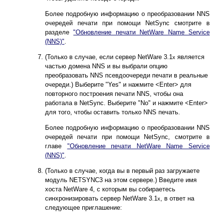
Более подробную информацию о преобразовании NNS
очередей печати при помощи NetSync смотрите в
разделе
"Обновление печати NetWare Name Service
(NNS)"
.
(Только в случае, если сервер NetWare 3.1
является
x
частью домена NNS и вы выбрали опцию
преобразовать NNS псевдоочереди печати в реальные
очереди.) Выберите "Yes" и нажмите <Enter> для
повторного построения печати NNS, чтобы она
работала в NetSync. Выберите "No" и нажмите <Enter>
для того, чтобы оставить только NNS печать.
Более подробную информацию о преобразовании NNS
очередей печати при помощи NetSync, смотрите в
главе
"Обновление печати NetWare Name Service
(NNS)"
.
(Только в случае, когда вы в первый раз загружаете
модуль NETSYNC3 на этом сервере.) Введите имя
хоста NetWare 4, с которым вы собираетесь
синхронизировать сервер NetWare 3.1
, в ответ на
x
следующее приглашение: