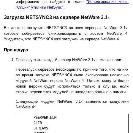
информацию вы найдете в главе
"Использование меню
"Опции" утилиты NetSync"
.
Загрузка NETSYNC3 на сервере NetWare 3.1
x
Вы должны загрузить NETSYNC3 на всех серверах NetWare 3.1
,
x
которые собираетесь синхронизировать с хостом NetWare 4.
Убедитесь, что NETSYNC4 уже загружен на сервере NetWare 4.
Процедура
Перезапустите каждый сервер NetWare 3.1
с его консоли.
x
Перезапуск серверов необходим по причине того, что на них
во время запуска NETSYNC4 было скопировано несколько
модулей NetWare версии NetWare 4. Однако модули более
новой версии будут исполняться только в случае, если
старые версии этих модулей не находятся больше в памяти.
Следующие модули NetWare 3.1
заменяются модулями
x
NetWare 4:
	PSERVER.NLM

	CLIB

	STREAMS
