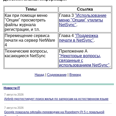
Темы
Ссылка
Как при помощи меню
Глава 3
"Использование
"Опции" просмотреть
меню "Опции" утилиты
файлы журнала
NetSync"
.
регистрации, и т.п.
Перемещение сервиса
Глава 4
"Поддержка
печати на сервер NetWare
печати в NetSync"
.
4
Технические вопросы,
Приложение A
касающиеся NetSync
"Некоторые вопросы,
связанные с
использованием NetSync"
.
Назад
|
Содержание
|
Вперед
Новости IT
7 августа 2026
Airbnb протестирует поиск жилья по запросам на естественном языке
7 августа 2026
Google показала офлайн-переводчик на Raspberry Pi 5 с локальной