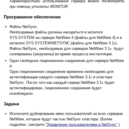
Характеристики использования сервера можно посмотреть
при помощи утилиты MONITOR.
Программное обеспечение
Файлы NetSync.
Необходимые файлы должны находиться в каталоге
SYS:SYSTEM на сервере NetWare 4 (файлы для NetWare 4) и в
каталоге SYS:SYSTEM\NETSYNC (файлы для NetWare 3.1
).
x
Файлы NetSync, необходимые для серверов NetWare 3.1
, будут
x
скопированы (загружены) во время процесса инсталляции.
Одно свободное лицензионное соединение для сервера NetWare
4.
Одно лицензионное соединение временно необходимо для
аутентификации каждого сервера NetWare 3.1
в кластере
x
NetSync. После того как каждый сервер NetWare 3.1
будет
x
аутентифицирован, лицензионное соединение будет
освобождено.
Задачи
Исключите дублирование имен пользователей на всех серверах
NetWare, которые будут частью NetSync кластера. (Более
подробно, смотрите
"Управление пользователями в NetSync"
.)