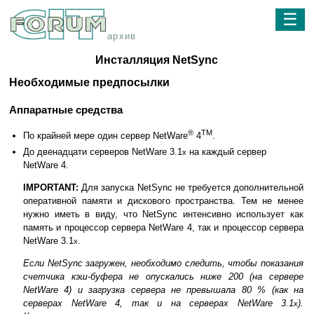
☰
архив
Инсталляция NetSync
Необходимые предпосылки
Аппаратные средства
®
TM
По крайней мере один сервер NetWare
4
.
До двенадцати серверов NetWare 3.1
на каждый сервер
x
NetWare 4.
IMPORTANT:
Для запуска NetSync не требуется дополнительной
оперативной памяти и дискового пространства. Тем не менее
нужно иметь в виду, что NetSync интенсивно использует как
память и процессор сервера NetWare 4, так и процессор сервера
NetWare 3.1
.
x
Если NetSync загружен, необходимо следить, чтобы показания
счетчика кэш-буфера не опускались ниже 200 (на сервере
NetWare 4) и загрузка сервера не превышала 80 % (как на
серверах NetWare 4, так и на серверах NetWare 3.1
).
x