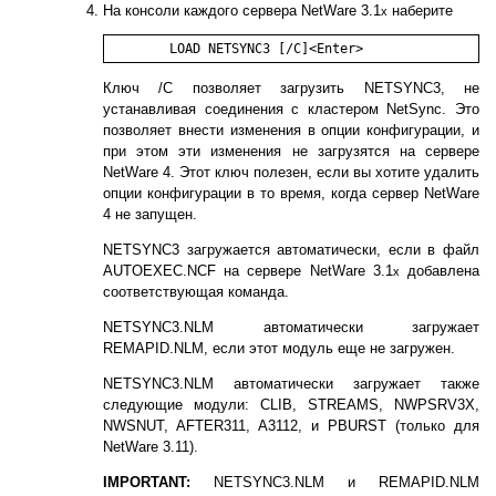
На консоли каждого сервера NetWare 3.1
наберите
x
Ключ /С позволяет загрузить NETSYNC3, не
устанавливая соединения с кластером NetSync. Это
позволяет внести изменения в опции конфигурации, и
при этом эти изменения не загрузятся на сервере
NetWare 4. Этот ключ полезен, если вы хотите удалить
опции конфигурации в то время, когда сервер NetWare
4 не запущен.
NETSYNC3 загружается автоматически, если в файл
AUTOEXEC.NCF на сервере NetWare 3.1
добавлена
x
соответствующая команда.
NETSYNC3.NLM автоматически загружает
REMAPID.NLM, если этот модуль еще не загружен.
NETSYNC3.NLM автоматически загружает также
следующие модули: CLIB, STREAMS, NWPSRV3X,
NWSNUT, AFTER311, A3112, и PBURST (только для
NetWare 3.11).
IMPORTANT:
NETSYNC3.NLM и REMAPID.NLM