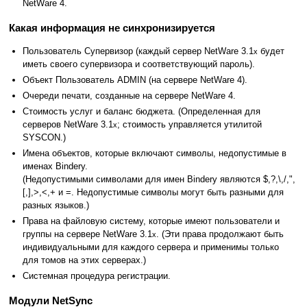
NetWare 4.
Какая информация не синхронизируется
Пользователь Супервизор (каждый сервер NetWare 3.1
будет
x
иметь своего супервизора и соответствующий пароль).
Объект Пользователь ADMIN (на сервере NetWare 4).
Очереди печати, созданные на сервере NetWare 4.
Стоимость услуг и баланс бюджета. (Определенная для
серверов NetWare 3.1
; стоимость управляется утилитой
x
SYSCON.)
Имена объектов, которые включают символы, недопустимые в
именах Binderу.
(Недопустимыми символами для имен Bindery являются $,?,\,/,",
[,],>,<,+ и =. Недопустимые символы могут быть разными для
разных языков.)
Права на файловую систему, которые имеют пользователи и
группы на сервере NetWare 3.1
. (Эти права продолжают быть
x
индивидуальными для каждого сервера и применимы только
для томов на этих серверах.)
Системная процедура регистрации.
Модули NetSync