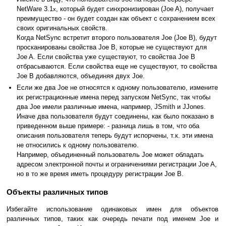
NetWare 3.1
, который будет синхронизирован (Joe A), получает
x
преимущество - он будет создан как объект с сохранением всех
своих оригинальных свойств.
Когда NetSync встретит второго пользователя Joe (Joe B), будут
просканированы свойства Joe B, которые не существуют для
Joe A. Если свойства уже существуют, то свойства Joe B
отбрасываются. Если свойства еще не существуют, то свойства
Joe B добавляются, объединяя двух Joe.
Если же два Joe не относятся к одному пользователю, измените
их регистрационные имена перед запуском NetSync, так чтобы
два Joe имели различные имена, например, JSmith и JJones.
Иначе два пользователя будут соединены, как было показано в
приведенном выше примере: - разница лишь в том, что оба
описания пользователя теперь будут испорчены, т.к. эти имена
не относились к одному пользователю.
Например, объединенный пользователь Joe может обладать
адресом электронной почты и ограничениями регистрации Joe A,
но в то же время иметь процедуру регистрации Joe B.
Объекты различных типов
Избегайте использование одинаковых имен для объектов
различных типов, таких как очередь печати под именем Joe и