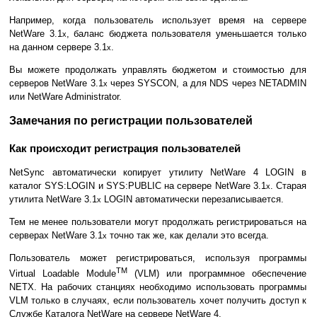
Например, когда пользователь использует время на сервере
NetWare 3.1
, баланс бюджета пользователя уменьшается только
x
на данном сервере 3.1
.
x
Вы можете продолжать управлять бюджетом и стоимостью для
серверов NetWare 3.1
через SYSCON, а для NDS через NETADMIN
x
или NetWare Administrator.
Замечания по регистрации пользователей
Как происходит регистрация пользователей
NetSync автоматически копирует утилиту NetWare 4 LOGIN в
каталог SYS:LOGIN и SYS:PUBLIC на сервере NetWare 3.1
. Старая
x
утилита NetWare 3.1
LOGIN автоматически перезаписывается.
x
Тем не менее пользователи могут продолжать регистрироваться на
серверах NetWare 3.1
точно так же, как делали это всегда.
x
Пользователь может регистрироваться, используя программы
TM
Virtual Loadable Module
(VLM) или программное обеспечение
NETX. На рабочих станциях необходимо использовать программы
VLM только в случаях, если пользователь хочет получить доступ к
Службе Каталога NetWare на сервере NetWare 4.