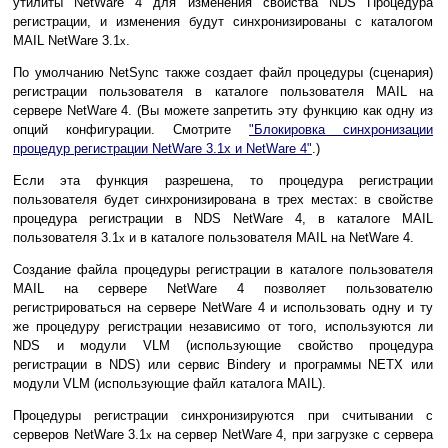
утилиты NetWare 4 для изменения свойства NDS Процедура
регистрации, и изменения будут синхронизированы с каталогом
MAIL NetWare 3.1
.
x
По умолчанию NetSync также создает файл процедуры (сценария)
регистрации пользователя в каталоге пользователя MAIL на
сервере NetWare 4. (Вы можете запретить эту функцию как одну из
опций конфигурации. Смотрите
"Блокировка синхронизации
процедур регистрации NetWare 3.1x и NetWare 4"
.)
Если эта функция разрешена, то процедура регистрации
пользователя будет синхронизирована в трех местах: в свойстве
процедура регистрации в NDS NetWare 4, в каталоге MAIL
пользователя 3.1
и в каталоге пользователя MAIL на NetWare 4.
x
Создание файла процедуры регистрации в каталоге пользователя
MAIL на сервере NetWare 4 позволяет пользователю
регистрироваться на сервере NetWare 4 и использовать одну и ту
же процедуру регистрации независимо от того, используются ли
NDS и модули VLM (использующие свойство процедура
регистрации в NDS) или сервис Bindery и программы NETX или
модули VLM (использующие файл каталога MAIL).
Процедуры регистрации синхронизируются при считывании с
серверов NetWare 3.1
на сервер NetWare 4, при загрузке с сервера
x