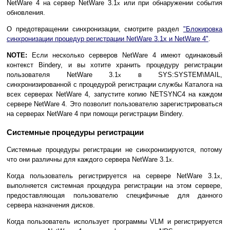
NetWare 4 на сервер NetWare 3.1
или при обнаружении события
x
обновления.
О предотвращении синхронизации, смотрите раздел
"Блокировка
синхронизации процедур регистрации NetWare 3.1x и NetWare 4"
.
NOTE:
Если несколько серверов NetWare 4 имеют одинаковый
контекст Bindery, и вы хотите хранить процедуру регистрации
пользователя NetWare 3.1
в SYS:SYSTEM\MAIL,
x
синхронизированной с процедурой регистрации службы Каталога на
всех серверах NetWare 4, запустите копию NETSYNC4 на каждом
сервере NetWare 4. Это позволит пользователю зарегистрироваться
на серверах NetWare 4 при помощи регистрации Bindery.
Системные процедуры регистрации
Системные процедуры регистрации не синхронизируются, потому
что они различны для каждого сервера NetWare 3.1
.
x
Когда пользователь регистрируется на сервере NetWare 3.1
,
x
выполняется системная процедура регистрации на этом сервере,
предоставляющая пользователю специфичные для данного
сервера назначения дисков.
Когда пользователь использует программы VLM и регистрируется