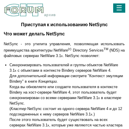
☰
архив
Приступая к использованию NetSync
Что может делать NetSync
NetSync - это утилита управления, позволяющая использовать
(r)
TM
преимущества архитектуры NetWare
Directory Services
(NDS) на
файловых серверах NetWare 3.1
. NetSync позволяет:
x
Синхронизировать пользователей и группы объектов NetWare
3.1
с объектами в контексте Bindery серверов NetWare 4.
x
Для дополнительной информации смотрите "Контекст эмуляции
Bindery" в книге
Концепции
.
Когда вы обновляете или создаете пользователя в контексте
Bindery на хост-сервере NetWare 4, этот пользователь будет
синхронизирован со всеми серверами NetWare 3.1
в
кластере
x
NetSync.
(
Кластер
NetSync состоит из одного сервера NetWare 4 и до 12
подсоединенных к нему серверов NetWare 3.1
.)
x
После этого пользователь будет существовать на всех
серверах NetWare 3.1
, которые уже являются частью кластера
x