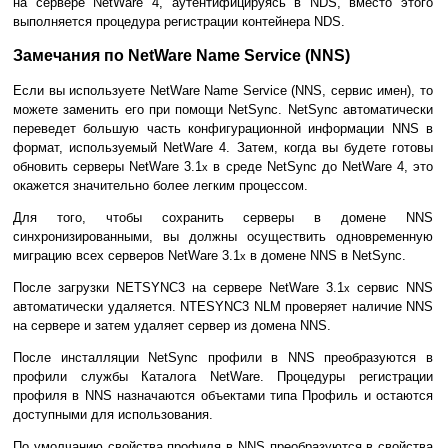
на сервере NetWare 4, аутентифицируясь в NDS, вместо этого
выполняется процедура регистрации контейнера NDS.
Замечания по NetWare Name Service (NNS)
Если вы используете NetWare Name Service (NNS, сервис имен), то
можете заменить его при помощи NetSync. NetSync автоматически
переведет большую часть конфигурационной информации NNS в
формат, используемый NetWare 4. Затем, когда вы будете готовы
обновить серверы NetWare 3.1
в среде NetSync до NetWare 4, это
x
окажется значительно более легким процессом.
Для того, чтобы сохранить серверы в домене NNS
синхронизированными, вы должны осуществить одновременную
миграцию всех серверов NetWare 3.1
в домене NNS в NetSync.
x
После загрузки NETSYNC3 на сервере NetWare 3.1
сервис NNS
x
автоматически удаляется. NTESYNC3 NLM проверяет наличие NNS
на сервере и затем удаляет сервер из домена NNS.
После инсталляции NetSync профили в NNS преобразуются в
профили службы Каталога NetWare. Процедуры регистрации
профиля в NNS назначаются объектами типа Профиль и остаются
доступными для использования.
По умолчанию свойства профиля в NNS преобразуются в свойства