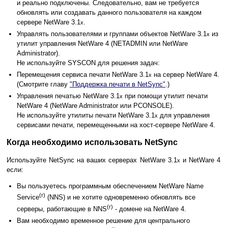
и реально подключены. Следовательно, вам не требуется
обновлять или создавать данного пользователя на каждом
сервере NetWare 3.1
.
x
Управлять пользователями и группами объектов NetWare 3.1
из
x
утилит управления NetWare 4 (NETADMIN или NetWare
Administrator).
Не используйте SYSCON для решения задач:
Перемещения сервиса печати NetWare 3.1
на сервер NetWare 4.
x
(Смотрите главу
"Поддержка печати в NetSync"
.)
Управления печатью NetWare 3.1
при помощи утилит печати
x
NetWare 4 (NetWare Administrator или PCONSOLE).
Не используйте утилиты печати NetWare 3.1
для управления
x
сервисами печати, перемещенными на хост-сервере NetWare 4.
Когда необходимо использовать NetSync
Используйте NetSync на ваших серверах NetWare 3.1
и NetWare 4
x
если:
Вы пользуетесь программным обеспечением NetWare Name
(r)
Service
(NNS) и не хотите одновременно обновлять все
(r)
серверы, работающие в NNS
- домене на NetWare 4.
Вам необходимо временное решение для центрального