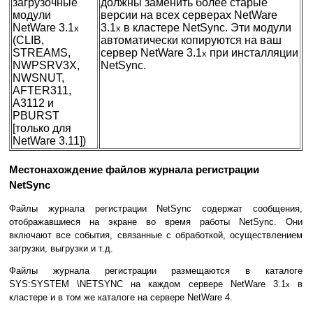
загрузочные
должны заменить более старые
модули
версии на всех серверах NetWare
NetWare 3.1
3.1
в кластере NetSync. Эти модули
x
x
(CLIB,
автоматически копируются на ваш
STREAMS,
сервер NetWare 3.1
при инсталляции
x
NWPSRV3X,
NetSync.
NWSNUT,
AFTER311,
A3112 и
PBURST
[только для
NetWare 3.11])
Местонахождение файлов журнала регистрации
NetSync
Файлы журнала регистрации NetSync содержат сообщения,
отображавшиеся на экране во время работы NetSync. Они
включают все события, связанные с обработкой, осуществлением
загрузки, выгрузки и т.д.
Файлы журнала регистрации размещаются в каталоге
SYS:SYSTEM \NETSYNC на каждом сервере NetWare 3.1
в
x
кластере и в том же каталоге на сервере NetWare 4.