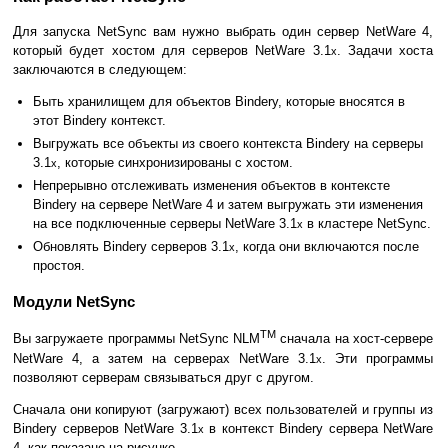
Для запуска NetSync вам нужно выбрать один сервер NetWare 4,
который будет хостом для серверов NetWare 3.1
. Задачи хоста
x
заключаются в следующем:
Быть хранилищем для объектов Bindery, которые вносятся в
этот Bindery контекст.
Выгружать все объекты из своего контекста Bindery на серверы
3.1
, которые синхронизированы с хостом.
x
Непрерывно отслеживать изменения объектов в контексте
Bindery на сервере NetWare 4 и затем выгружать эти изменения
на все подключенные серверы NetWare 3.1
в кластере NetSync.
x
Обновлять Bindery серверов 3.1
, когда они включаются после
x
простоя.
Модули NetSync
TM
Вы загружаете программы NetSync NLM
сначала на хост-сервере
NetWare 4, а затем на серверах NetWare 3.1
. Эти программы
x
позволяют серверам связываться друг с другом.
Сначала они копируют (загружают) всех пользователей и группы из
Bindery серверов NetWare 3.1
в контекст Bindery сервера NetWare
x
4, как показано на рисунке.