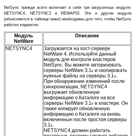
NetSync прежде всего включает в себя три загрузочных модуля:
NETSYNC4, NETSYNC3 и REMAPID. Эти и другие модули
(объясняются в таблице ниже) необходимы для того, чтобы NetSync
работал корректно.
Модуль
Описание
NetWare
NETSYNC4
Загружается на хост-сервере
NetWare 4. Используйте данный
модуль для контроля кластеров
NetSync. Вы можете авторизовать
серверы NetWare 3.1
и скопировать
x
нужные файлы на серверы 3.1
.
x
При обнаружении изменений после
синхронизации, NETSYNC4
выгружает обновленную
информацию о Каталоге на все
серверы NetWare 3.1
в кластере. Он
x
также копирует обновленную
информацию о Каталоге на вновь
включенные после простоя серверы
3.1
.
x
NETSYNC4 должен работать
постоянно, поэтому следует добавить