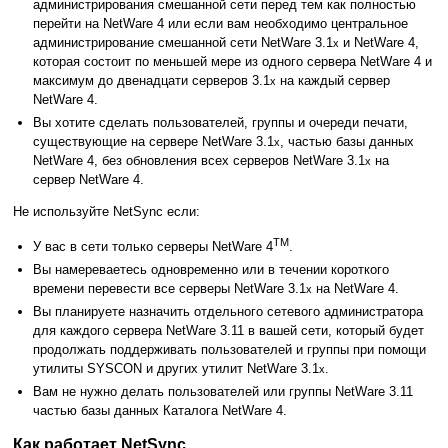
администрирования смешанной сети перед тем как полностью
перейти на NetWare 4 или если вам необходимо центральное
администрирование смешанной сети NetWare 3.1
и NetWare 4,
x
которая состоит по меньшей мере из одного сервера NetWare 4 и
максимум до двенадцати серверов 3.1
на каждый сервер
x
NetWare 4.
Вы хотите сделать пользователей, группы и очереди печати,
существующие на сервере NetWare 3.1
, частью базы данных
x
NetWare 4, без обновления всех серверов NetWare 3.1
на
x
сервер NetWare 4.
Не используйте NetSync если:
TM
У вас в сети только серверы NetWare 4
.
Вы намереваетесь одновременно или в течении короткого
времени перевести все серверы NetWare 3.1
на NetWare 4.
x
Вы планируете назначить отдельного сетевого администратора
для каждого сервера NetWare 3.11 в вашей сети, который будет
продолжать поддерживать пользователей и группы при помощи
утилиты SYSCON и других утилит NetWare 3.1
.
x
Вам не нужно делать пользователей или группы NetWare 3.11
частью базы данных Каталога NetWare 4.
Как работает NetSync