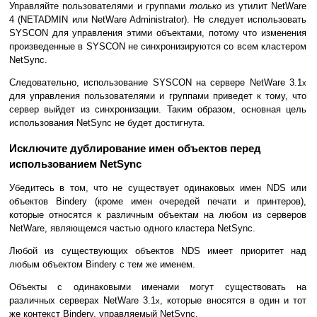
Управляйте пользователями и группами
только
из утилит NetWare
4 (NETADMIN или NetWare Administrator). Не следует использовать
SYSCON для управления этими объектами, потому что изменения
произведенные в SYSCON не синхронизируются со всем кластером
NetSync.
Следовательно, использование SYSCON на сервере NetWare 3.1
x
для управления пользователями и группами приведет к тому, что
сервер выйдет из синхронизации. Таким образом, основная цель
использования NetSync не будет достигнута.
Исключите дублирование имен объектов перед
использованием NetSync
Убедитесь в том, что не существует одинаковых имен NDS или
объектов Bindery (кроме имен очередей печати и принтеров),
которые относятся к различным объектам на любом из серверов
NetWare, являющемся частью одного кластера NetSync.
Любой из существующих объектов NDS имеет приоритет над
любым объектом Bindery с тем же именем.
Объекты с одинаковыми именами могут существовать на
различных серверах NetWare 3.1
, которые вносятся в один и тот
x
же контекст Bindery, управляемый NetSync.