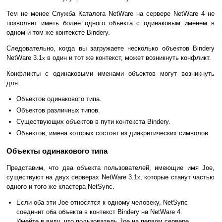
Тем не менее Служба Каталога NetWare на сервере NetWare 4 не
позволяет иметь более одного объекта с одинаковым именем в
одном и том же контексте Bindery.
Следовательно, когда вы загружаете несколько объектов Bindery
NetWare 3.1
в один и тот же контекст, может возникнуть конфликт.
x
Конфликты с одинаковыми именами объектов могут возникнуть
для:
Объектов одинакового типа.
Объектов различных типов.
Существующих объектов в пути контекста Bindery.
Объектов, имена которых состоят из диакритических символов.
Объекты одинакового типа
Представим, что два объекта пользователей, имеющие имя Joe,
существуют на двух серверах NetWare 3.1
, которые станут частью
x
одного и того же кластера NetSync.
Если оба эти Joe относятся к одному человеку, NetSync
соединит оба объекта в контекст Bindery на NetWare 4.
Имейте в виду, что пользователь Joe на первом сервере