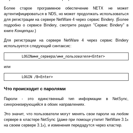
Более старое программное обеспечение NETX не может
аутентифицироваться в NDS, но может продолжать использоваться
для регистрации на сервере NetWare 4 через сервис Bindery. (Более
подробно о сервисе Bindery, смотрите раздел "Сервис Bindery" в
книге
Концепции
.)
Для регистрации на сервере NetWare 4 через сервис Bindery
используется следующий синтаксис:
	LOGIN
имя_сервера
/
имя_пользователя
или
Что происходит с паролями
Пароли - это единственный тип информации в NetSync,
синхронизирующийся в обоих направлениях.
Это значит, что пользователи могут менять свои пароли на любом
сервере в кластере NetSync (даже при помощи утилит NetWare 3.1
x
на своем сервере 3.1
), и изменения передадутся через кластер.
x