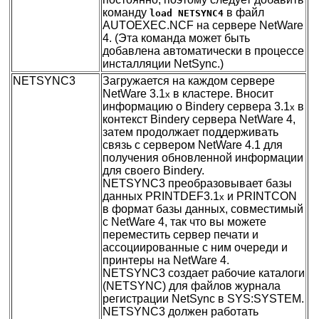
команду
в файл
load NETSYNC4
AUTOEXEC.NCF на сервере NetWare
4. (Эта команда может быть
добавлена автоматически в процессе
инсталляции NetSync.)
NETSYNC3
Загружается на каждом сервере
NetWare 3.1
в кластере. Вносит
x
информацию о Bindery сервера 3.1
в
x
контекст Bindery сервера NetWare 4,
затем продолжает поддерживать
связь с сервером NetWare 4.1 для
получения обновленной информации
для своего Bindery.
NETSYNС3 преобразовывает базы
данных PRINTDEF3.1
и PRINTCON
x
в формат базы данных, совместимый
с NetWare 4, так что вы можете
переместить сервер печати и
ассоциированные с ним очереди и
принтеры на NetWare 4.
NETSYNС3 создает рабочие каталоги
(NETSYNC) для файлов журнала
регистрации NetSync в SYS:SYSTEM.
NETSYNС3 должен работать