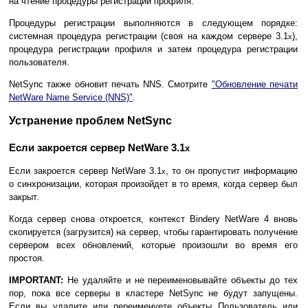
на чтение процедуры регистрации профиля.
Процедуры регистрации выполняются в следующем порядке:
системная процедура регистрации (своя на каждом сервере 3.1
),
x
процедура регистрации профиля и затем процедура регистрации
пользователя.
NetSync также обновит печать NNS. Смотрите
"Обновление печати
NetWare Name Service (NNS)"
.
Устранение проблем NetSync
Если закроется сервер NetWare 3.1
x
Если закроется сервер NetWare 3.1
, то он пропустит информацию
x
о синхронизации, которая произойдет в то время, когда сервер был
закрыт.
Когда сервер снова откроется, контекст Bindery NetWare 4 вновь
скопируется (загрузится) на сервер, чтобы гарантировать получение
сервером всех обновлений, которые произошли во время его
простоя.
IMPORTANT:
Не удаляйте и не переименовывайте объекты до тех
пор, пока все серверы в кластере NetSync не будут запущены.
Если вы удалите или переименуете объекты Пользователь или