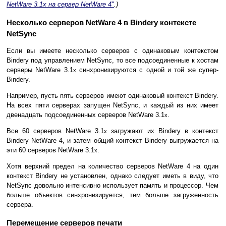
NetWare 3.1x на сервер NetWare 4"
.)
Несколько серверов NetWare 4 в Bindery контексте
NetSync
Если вы имеете несколько серверов с одинаковым контекстом
Bindery под управлением NetSync, то все подсоединенные к хостам
серверы NetWare 3.1
синхронизируются с одной и той же супер-
x
Bindery.
Например, пусть пять серверов имеют одинаковый контекст Bindery.
На всех пяти серверах запущен NetSync, и каждый из них имеет
двенадцать подсоединенных серверов NetWare 3.1
.
x
Все 60 серверов NetWare 3.1
загружают их Bindery в контекст
x
Bindery NetWare 4, и затем общий контекст Bindery выгружается на
эти 60 серверов NetWare 3.1
.
x
Хотя верхний предел на количество серверов NetWare 4 на один
контекст Bindery не установлен, однако следует иметь в виду, что
NetSync довольно интенсивно использует память и процессор. Чем
больше объектов синхронизируется, тем больше загруженность
сервера.
Перемещение серверов печати