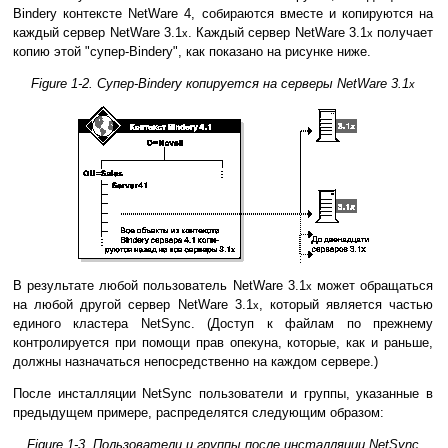
Bindery контексте NetWare 4, собираются вместе и копируются на
каждый сервер NetWare 3.1
. Каждый сервер NetWare 3.1
получает
x
x
копию этой "супер-Bindery", как показано на рисунке ниже.
Figure 1-2. Супер-Bindery копируется на серверы NetWare 3.1
x
В результате любой пользователь NetWare 3.1
может обращаться
x
на любой другой сервер NetWare 3.1
, который является частью
x
единого кластера NetSync. (Доступ к файлам по прежнему
контролируется при помощи прав опекуна, которые, как и раньше,
должны назначаться непосредственно на каждом сервере.)
После инсталляции NetSync пользователи и группы, указанные в
предыдущем примере, распределятся следующим образом:
Figure 1-3. Пользователи и группы после инсталляции NetSync