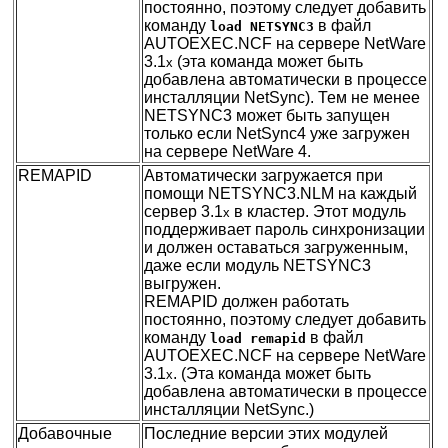
постоянно, поэтому следует добавить
команду
в файл
load NETSYNС3
AUTOEXEC.NCF на сервере NetWare
3.1
(эта команда может быть
x
добавлена автоматически в процессе
инсталляции NetSync). Тем не менее
NETSYNС3 может быть запущен
только если NеtSync4 уже загружен
на сервере NetWare 4.
REMAPID
Автоматически загружается при
помощи NETSYNC3.NLM на каждый
сервер 3.1
в кластер. Этот модуль
x
поддерживает пароль синхронизации
и должен оставаться загруженным,
даже если модуль NETSYNС3
выгружен.
REMAPID должен работать
постоянно, поэтому следует добавить
команду
в файл
load remapid
AUTOEXEC.NCF на сервере NetWare
3.1
. (Эта команда может быть
x
добавлена автоматически в процессе
инсталляции NetSync.)
Добавочные
Последние версии этих модулей