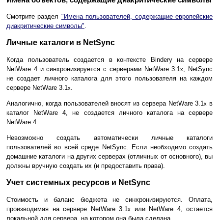
Смотрите раздел
"Имена пользователей, содержащие европейские
диакритические символы"
.
Личные каталоги в NetSync
Когда пользователь создается в контексте Bindery на сервере
NetWare 4 и синхронизируется с серверами NetWare 3.1
, NetSync
x
не создает личного каталога для этого пользователя на каждом
сервере NetWare 3.1
.
x
Аналогично, когда пользователей вносят из сервера NetWare 3.1
в
x
каталог NetWare 4, не создается личного каталога на сервере
NetWare 4.
Невозможно создать автоматически личные каталоги
пользователей во всей среде NetSync. Если необходимо создать
домашние каталоги на других серверах (отличных от основного), вы
должны вручную создать их (и предоставить права).
Учет системных ресурсов и NetSync
Стоимость и баланс бюджета не синхронизируются. Оплата,
производимая на сервере NetWare 3.1
или NetWare 4, остается
x
локальной для сервера, на котором она была сделана.