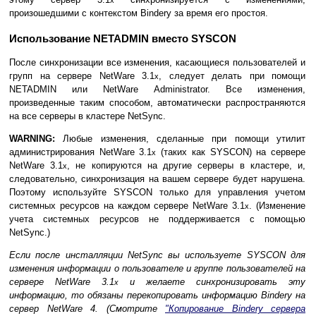
произошедшими с контекстом Bindery за время его простоя.
Использование NETADMIN вместо SYSCON
После синхронизации все изменения, касающиеся пользователей и
групп на сервере NetWare 3.1
, следует делать при помощи
x
NETADMIN или NetWare Administrator. Все изменения,
произведенные таким способом, автоматически распространяются
на все серверы в кластере NetSync.
WARNING:
Любые изменения, сделанные при помощи утилит
администрирования NetWare 3.1
(таких как SYSCON) на сервере
x
NetWare 3.1
, не копируются на другие серверы в кластере, и,
x
следовательно, синхронизация на вашем сервере будет нарушена.
Поэтому используйте SYSCON только для управления учетом
системных ресурсов на каждом сервере NetWare 3.1
. (Изменение
x
учета системных ресурсов не поддерживается с помощью
NetSync.)
Если после инсталляции NetSync вы используете SYSCON для
изменения информации о пользователе и группе пользователей на
сервере NetWare 3.1
и желаете синхронизировать эту
x
информацию, то обязаны перекопировать информацию Bindery на
сервер NetWare 4. (Смотрите
"Копирование Bindery сервера