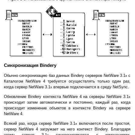
Синхронизация Bindery
Обычно синхронизацию баз данных Bindery серверов NetWare 3.1
с
x
Каталогом NetWare 4 требуется осуществлять только один раз,
когда сервер NetWare 3.1
впервые подключается в среду NetSync.
x
Обновление Bindery контекста NetWare 4 на серверы NetWare 3.1
x
происходит затем автоматически и постоянно, каждый раз, когда
происходит изменение объектов в контексте Bindery на сервере
NetWare 4.
Всякий раз, когда сервер NetWare 3.1
включается после простоя,
x
сервер NetWare 4 загружает на него контекст Bindery. Благодаря
этому сервер 3.1
синхронизируется с изменениями,
x