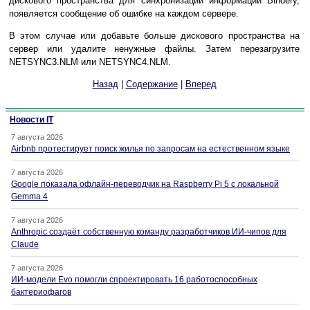
дискового пространства для синхронизации информации Bindery,
появляется сообщение об ошибке на каждом сервере.
В этом случае или добавьте больше дискового пространства на
сервер или удалите ненужные файлы. Затем перезагрузите
NETSYNC3.NLM или NETSYNC4.NLM.
Назад
|
Содержание
|
Вперед
Новости IT
7 августа 2026
Airbnb протестирует поиск жилья по запросам на естественном языке
7 августа 2026
Google показала офлайн-переводчик на Raspberry Pi 5 с локальной
Gemma 4
7 августа 2026
Anthropic создаёт собственную команду разработчиков ИИ-чипов для
Claude
7 августа 2026
ИИ-модели Evo помогли спроектировать 16 работоспособных
бактериофагов