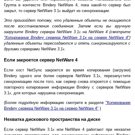
Группа в контексте Bindery NetWare 4, пока какой-то сервер был
закрыт, то сервер NetWare 3.1
выйдет из синхронизации.
x
Это произойдет потому, что удаленные объекты не очищаются
после восстановления соединения. Затем если вы вручную
загрузите Bindery сервера NetWare 3.1
на NetWare 4 (смотрите
x
"Копирование Bindery сервера NetWare 3.1x на сервер NetWare 4"
)
удаленные объекты пересоздаются и опять синхронизируются с
другими серверами NetWare 3.1
.
x
Если закроется сервер NetWare 4
Если хост NetSync закроется во время копирования (загрузки)
Bindery одного или более серверов NetWare 3.1
, перезапустите
x
синхронизацию после того, как сервер снова откроется с помощью
повторного копирования информации Bindery с серверов NetWare
3.1
, для которых нарушена синхронизация.
x
(Более подробную информацию смотрите в разделе
"Копирование
Bindery сервера NetWare 3.1x на сервер NetWare 4"
.)
Нехватка дискового пространства на диске
Если сервер NetWare 3.1
или NetWare 4 работают при нехватке
x