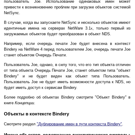
пользователь Joe. Использование одинаковых имен может
привести к возникновению проблем при загрузке объектов системой
NetSynс.
В случае, когда вы запускаете NetSync и несколько объектов имеют
идентичные имена на серверах NetWare 3.1
, только первый из
x
загружаемых объектов будет преобразован в объект NDS.
Например, если очередь печати Joe будет внесена в контекст
Bindery на NetWare 4 перед пользователем Joe, очередь печати Joe
станет объектом Очередь Печати.
Пользователь Joe, однако, в силу того, что его тип объекта отличен
от типа объекта Очередь Печати Joe, станет объектом типа "объект
Bindery" и не будет виден как объект типа Пользователь.
Пользователь Joe не будет иметь возможности доступа к NDS, но
будет иметь доступ к сервисам Bindery.
Более подробно об объектах Bindery смотрите "Объект Bindery" в
книге
Концепции
.
Объекты в контексте Bindery
Смотрите раздел
"Дублирование имен в пути контекста Bindery"
.
Имена объектов, содержащие диакритические символы