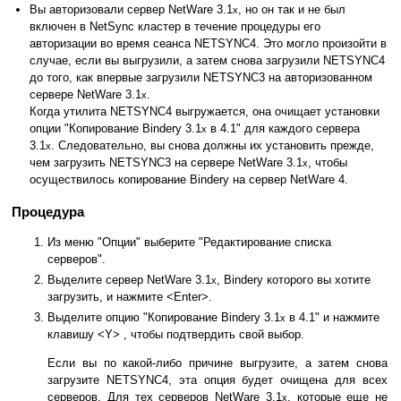
Вы авторизовали сервер NetWare 3.1
, но он так и не был
x
включен в NetSync кластер в течение процедуры его
авторизации во время сеанса NETSYNC4. Это могло произойти в
случае, если вы выгрузили, а затем снова загрузили NETSYNC4
до того, как впервые загрузили NETSYNC3 на авторизованном
сервере NetWare 3.1
.
x
Когда утилита NETSYNC4 выгружается, она очищает установки
опции "Копирование Bindery 3.1
в 4.1" для каждого сервера
x
3.1
. Следовательно, вы снова должны их установить прежде,
x
чем загрузить NETSYNC3 на сервере NetWare 3.1
, чтобы
x
осуществилось копирование Bindery на сервер NetWare 4.
Процедура
Из меню "Опции" выберите "Редактирование списка
серверов".
Выделите сервер NetWare 3.1
, Bindery которого вы хотите
x
загрузить, и нажмите <Enter>.
Выделите опцию "Копирование Bindery 3.1
в 4.1" и нажмите
x
клавишу <Y> , чтобы подтвердить свой выбор.
Если вы по какой-либо причине выгрузите, а затем снова
загрузите NETSYNC4, эта опция будет очищена для всех
серверов. Для тех серверов NetWare 3.1
, которые еще не
x