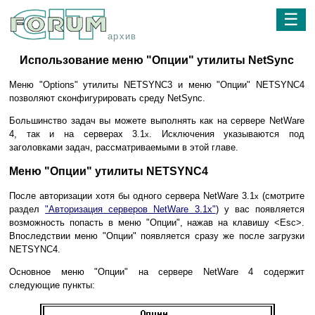
☰
архив
Использование меню "Опции" утилиты NetSync
Меню "Options" утилиты NETSYNC3 и меню "Опции" NETSYNC4
позволяют сконфигурировать среду NetSync.
Большинство задач вы можете выполнять как на сервере NetWare
4, так и на серверах 3.1
. Исключения указываются под
x
заголовками задач, рассматриваемыми в этой главе.
Меню "Опции" утилиты NETSYNC4
После авторизации хотя бы одного сервера NetWare 3.1
(смотрите
x
раздел
"Авторизация серверов NetWare 3.1x"
) у вас появляется
возможность попасть в меню "Опции", нажав на клавишу <Esc>.
Впоследствии меню "Опции" появляется сразу же после загрузки
NETSYNC4.
Основное меню "Опции" на сервере NetWare 4 содержит
следующие пункты: