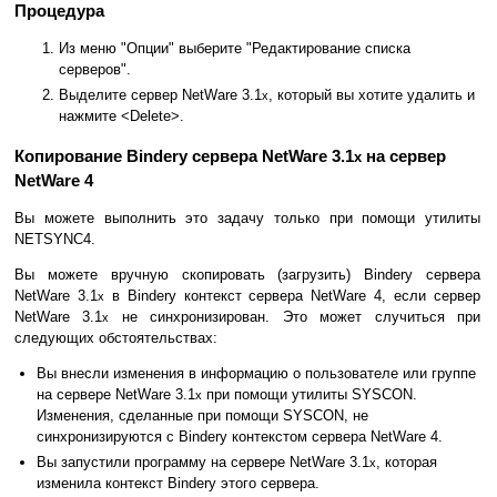
Процедура
Из меню "Опции" выберите "Редактирование списка
серверов".
Выделите сервер NetWare 3.1
, который вы хотите удалить и
x
нажмите <Delete>.
Копирование Bindery сервера NetWare 3.1
на сервер
x
NetWare 4
Вы можете выполнить это задачу только при помощи утилиты
NETSYNC4.
Вы можете вручную скопировать (загрузить) Bindery сервера
NetWare 3.1
в Bindery контекст сервера NetWare 4, если сервер
x
NetWare 3.1
не синхронизирован. Это может случиться при
x
следующих обстоятельствах:
Вы внесли изменения в информацию о пользователе или группе
на сервере NetWare 3.1
при помощи утилиты SYSCON.
x
Изменения, сделанные при помощи SYSCON, не
синхронизируются с Bindery контекстом сервера NetWare 4.
Вы запустили программу на сервере NetWare 3.1
, которая
x
изменила контекст Bindery этого сервера.