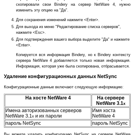
скопировали свои Bindery на сервер NetWare 4, нужно
изменить эту опцию на "Да".
Для сохранения изменений нажмите <Enter>.
Для выхода из меню "Редактирование списка серверов",
нажмите <Esc>.
Для подтверждения вашего выбора выделите "Да" и нажмите
<Enter>.
Копируется вся информация Bindery, но к Bindery контексту
сервера NetWare 4 добавляется только новая информация.
Информация, которая уже была скопирована, отбрасывается.
Удаление конфигурационных данных NetSync
Конфигурационные данные включают следующую информацию:
На хосте NetWare 4
На сервере
NetWare 3.1
x
Имена авторизованных серверов
Имя хоста
NetWare 3.1
и их пароли
NetWare 4
x
пароль NetSync
пароль NetSync
Вы можете удалить конфигурацию NetSync на сервере NetWare