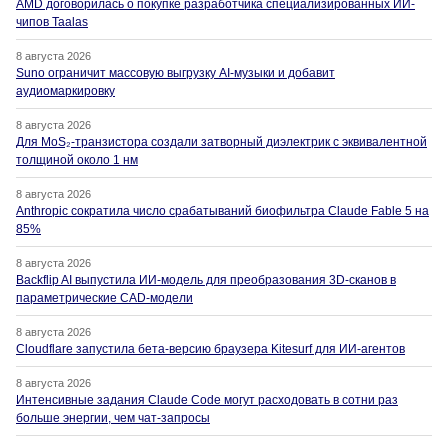
AMD договорилась о покупке разработчика специализированных ИИ-
чипов Taalas
8 августа 2026
Suno ограничит массовую выгрузку AI-музыки и добавит
аудиомаркировку
8 августа 2026
Для MoS₂-транзистора создали затворный диэлектрик с эквивалентной
толщиной около 1 нм
8 августа 2026
Anthropic сократила число срабатываний биофильтра Claude Fable 5 на
85%
8 августа 2026
Backflip AI выпустила ИИ-модель для преобразования 3D-сканов в
параметрические CAD-модели
8 августа 2026
Cloudflare запустила бета-версию браузера Kitesurf для ИИ-агентов
8 августа 2026
Интенсивные задания Claude Code могут расходовать в сотни раз
больше энергии, чем чат-запросы