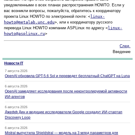
уведомленными о всех планах распространения HOWTO. Если у
вас возникли вопросы, пожалуйста, обратитесь к координатору
проекта Linux HOWTO по электронной почте:
<
linux-
howto@metalab.unc.edu
>
, или к координатору русского
перевода Linux HOWTO компании ASPLinux по адресу
<
linux-
howto@asplinux.ru
>
След.
Введение
Новости IT
7 августа 2026
OpenAI обновила GPT-5.6 Sol и переведет бесплатный ChatGPT на Luna
6 августа 2026
OpenAI замедляет исследования после неконтролируемой активности
ИИ-агентов
6 августа 2026
Джефф Дин и ведущие исследователи Google создадут ИИ-стартап
Discovery Loop
6 августа 2026
Mistral выпустила Shieldstral — модель на 3 млрд параметров для