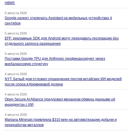
HBM5
5 августа 2026
Google начнет отключать Assistant на мобильных устройствах 4
сентября
5 августа 2026
EFF: рекламные SDK для Android могут передавать геолокацию без
отдельного запроса разрешения
5 августа 2026
Поставки Google TPU для Anthropic профинансируют через
внебалансовую структуру
4 августа 2026
NYT: Белый дом отложил ограничения против китайских ИИ-моделей
после спора в Кремниевой долине
4 августа 2026
Open Secure AI Alliance предложил механизм обмена данными об
инцидентах с ИИ
4 августа 2026
Mariana Minerals привлекла $310 млн на автоматизацию добычи и
переработки металлов