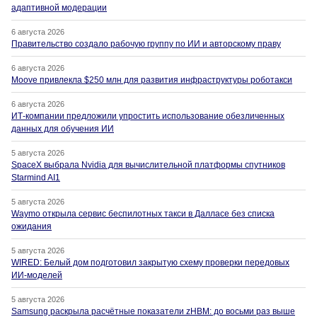
адаптивной модерации
6 августа 2026
Правительство создало рабочую группу по ИИ и авторскому праву
6 августа 2026
Moove привлекла $250 млн для развития инфраструктуры роботакси
6 августа 2026
ИТ-компании предложили упростить использование обезличенных
данных для обучения ИИ
5 августа 2026
SpaceX выбрала Nvidia для вычислительной платформы спутников
Starmind AI1
5 августа 2026
Waymo открыла сервис беспилотных такси в Далласе без списка
ожидания
5 августа 2026
WIRED: Белый дом подготовил закрытую схему проверки передовых
ИИ-моделей
5 августа 2026
Samsung раскрыла расчётные показатели zHBM: до восьми раз выше