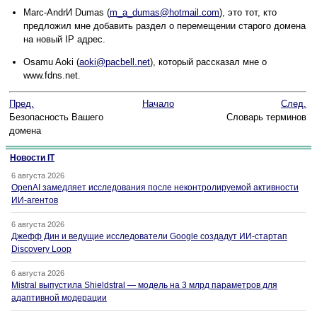
Marc-AndrИ Dumas (
m_a_dumas@hotmail.com
), это тот, кто
предложил мне добавить раздел о перемещении старого домена
на новый IP адрес.
Osamu Aoki (
aoki@pacbell.net
), который рассказал мне о
www.fdns.net.
Пред.
Начало
След.
Безопасность Вашего
Словарь терминов
домена
Новости IT
6 августа 2026
OpenAI замедляет исследования после неконтролируемой активности
ИИ-агентов
6 августа 2026
Джефф Дин и ведущие исследователи Google создадут ИИ-стартап
Discovery Loop
6 августа 2026
Mistral выпустила Shieldstral — модель на 3 млрд параметров для
адаптивной модерации