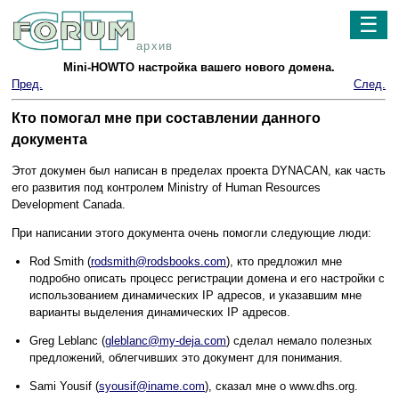
☰
архив
Mini-HOWTO настройка вашего нового домена.
Пред.
След.
Кто помогал мне при составлении данного
документа
Этот докумен был написан в пределах проекта DYNACAN, как часть
его развития под контролем Ministry of Human Resources
Development Canada.
При написании этого документа очень помогли следующие люди:
Rod Smith (
rodsmith@rodsbooks.com
), кто предложил мне
подробно описать процесс регистрации домена и его настройки с
использованием динамических IP адресов, и указавшим мне
варианты выделения динамических IP адресов.
Greg Leblanc (
gleblanc@my-deja.com
) сделал немало полезных
предложений, облегчивших это документ для понимания.
Sami Yousif (
syousif@iname.com
), сказал мне о www.dhs.org.