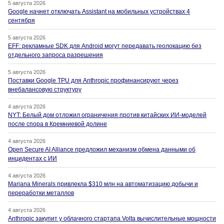
5 августа 2026
Google начнет отключать Assistant на мобильных устройствах 4
сентября
5 августа 2026
EFF: рекламные SDK для Android могут передавать геолокацию без
отдельного запроса разрешения
5 августа 2026
Поставки Google TPU для Anthropic профинансируют через
внебалансовую структуру
4 августа 2026
NYT: Белый дом отложил ограничения против китайских ИИ-моделей
после спора в Кремниевой долине
4 августа 2026
Open Secure AI Alliance предложил механизм обмена данными об
инцидентах с ИИ
4 августа 2026
Mariana Minerals привлекла $310 млн на автоматизацию добычи и
переработки металлов
4 августа 2026
Anthropic закупит у облачного стартапа Volta вычислительные мощности