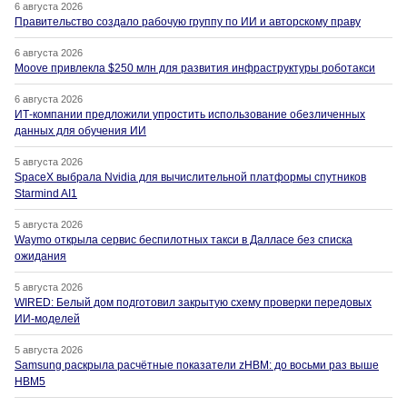
6 августа 2026
Правительство создало рабочую группу по ИИ и авторскому праву
6 августа 2026
Moove привлекла $250 млн для развития инфраструктуры роботакси
6 августа 2026
ИТ-компании предложили упростить использование обезличенных
данных для обучения ИИ
5 августа 2026
SpaceX выбрала Nvidia для вычислительной платформы спутников
Starmind AI1
5 августа 2026
Waymo открыла сервис беспилотных такси в Далласе без списка
ожидания
5 августа 2026
WIRED: Белый дом подготовил закрытую схему проверки передовых
ИИ-моделей
5 августа 2026
Samsung раскрыла расчётные показатели zHBM: до восьми раз выше
HBM5