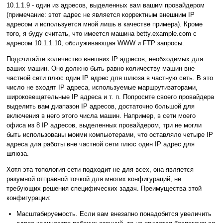
10.1.1.9 - один из адресов, выделенных вам вашим провайдером
(примечание: этот адрес не является корректным внешним IP
адресом и используется мной лишь в качестве примера). Кроме
того, я буду считать, что имеется машина betty.example.com с
адресом 10.1.1.10, обслуживающая WWW и FTP запросы.
Подсчитайте количество внешних IP адресов, необходимых для
ваших машин. Оно должно быть равно количеству машин вне
частной сети плюс один IP адрес для шлюза в частную сеть. В это
число не входят IP адреса, используемые маршрутизаторами,
широковещательные IP адреса и т. п. Попросите своего провайдера
выделить вам диапазон IP адресов, достаточно большой для
включения в него этого числа машин. Например, в сети моего
офиса из 8 IP адресов, выделенных провайдером, три не могли
быть использованы моими компьютерами, что оставляло четыре IP
адреса для работы вне частной сети плюс один IP адрес для
шлюза.
Хотя эта топология сети подходит не для всех, она является
разумной отправной точкой для многих конфигураций, не
требующих решения специфических задач. Преимущества этой
конфигурации:
Масштабируемость. Если вам внезапно понадобится увеличить