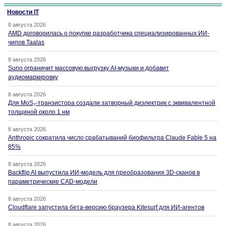
Новости IT
8 августа 2026
AMD договорилась о покупке разработчика специализированных ИИ-
чипов Taalas
8 августа 2026
Suno ограничит массовую выгрузку AI-музыки и добавит
аудиомаркировку
8 августа 2026
Для MoS₂-транзистора создали затворный диэлектрик с эквивалентной
толщиной около 1 нм
8 августа 2026
Anthropic сократила число срабатываний биофильтра Claude Fable 5 на
85%
8 августа 2026
Backflip AI выпустила ИИ-модель для преобразования 3D-сканов в
параметрические CAD-модели
8 августа 2026
Cloudflare запустила бета-версию браузера Kitesurf для ИИ-агентов
8 августа 2026