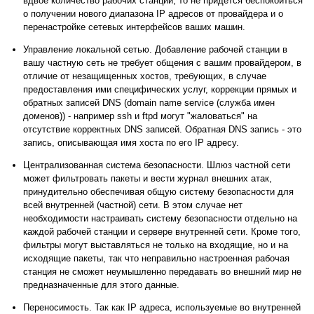
вдвое количество рабочих станций, то не придется беспокоиться
о получении нового диапазона IP адресов от провайдера и о
перенастройке сетевых интерфейсов ваших машин.
Управление локальной сетью. Добавление рабочей станции в
вашу частную сеть не требует общения с вашим провайдером, в
отличие от незащищенных хостов, требующих, в случае
предоставления ими специфических услуг, коррекции прямых и
обратных записей DNS (domain name service (служба имен
доменов)) - например ssh и ftpd могут "жаловаться" на
отсутствие корректных DNS записей. Обратная DNS запись - это
запись, описывающая имя хоста по его IP адресу.
Централизованная система безопасности. Шлюз частной сети
может фильтровать пакеты и вести журнал внешних атак,
принудительно обеспечивая общую систему безопасности для
всей внутренней (частной) сети. В этом случае нет
необходимости настраивать систему безопасности отдельно на
каждой рабочей станции и сервере внутренней сети. Кроме того,
фильтры могут выставляться не только на входящие, но и на
исходящие пакеты, так что неправильно настроенная рабочая
станция не сможет неумышленно передавать во внешний мир не
предназначенные для этого данные.
Переносимость. Так как IP адреса, используемые во внутренней