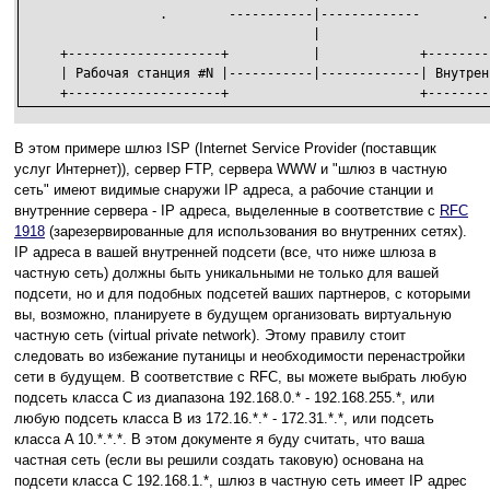
                  .        -----------|-------------        .

                                      |

     +--------------------+           |             +--------
     | Рабочая станция #N |-----------|-------------| Внутрен
     +--------------------+                         +--------
В этом примере шлюз ISP (Internet Service Provider (поставщик
услуг Интернет)), сервер FTP, сервера WWW и "шлюз в частную
сеть" имеют видимые снаружи IP адреса, а рабочие станции и
внутренние сервера - IP адреса, выделенные в соответствие с
RFC
1918
(зарезервированные для использования во внутренних сетях).
IP адреса в вашей внутренней подсети (все, что ниже шлюза в
частную сеть) должны быть уникальными не только для вашей
подсети, но и для подобных подсетей ваших партнеров, с которыми
вы, возможно, планируете в будущем организовать виртуальную
частную сеть (virtual private network). Этому правилу стоит
следовать во избежание путаницы и необходимости перенастройки
сети в будущем. В соответствие с RFC, вы можете выбрать любую
подсеть класса C из диапазона 192.168.0.* - 192.168.255.*, или
любую подсеть класса B из 172.16.*.* - 172.31.*.*, или подсеть
класса A 10.*.*.*. В этом документе я буду считать, что ваша
частная сеть (если вы решили создать таковую) основана на
подсети класса C 192.168.1.*, шлюз в частную сеть имеет IP адрес