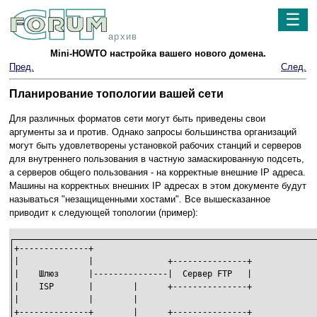
☰
архив
Mini-HOWTO настройка вашего нового домена.
Пред.
След.
Планирование топологии вашей сети
Для различных форматов сети могут быть приведены свои
аргументы за и против. Однако запросы большинства организаций
могут быть удовлетворены установкой рабочих станций и серверов
для внутреннего пользования в частную замаскированную подсеть,
а серверов общего пользования - на корректные внешние IP адреса.
Машины на корректных внешних IP адресах в этом документе будут
называться "незащищенными хостами". Все вышесказанное
приводит к следующей топологии (пример):
+--------------+

|              |               +---------------+

|    Шлюз      |---------------|  Сервер FTP   |

|    ISP       |        |      +---------------+

|              |        |

+--------------+        |      +---------------+
