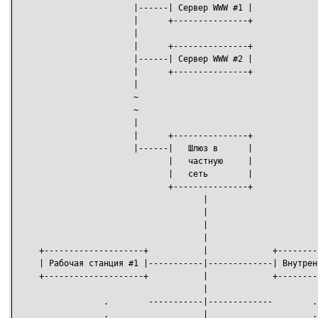
                        |------| Сервер WWW #1 |

                        |      +---------------+

                        |

                        |      +---------------+

                        |------| Сервер WWW #2 |

                        |      +---------------+

                        |

                        ~

                        ~

                        |

                        |      +---------------+

                        |------|   Шлюз в      |

                               |   частную     |

                               |   сеть        |

                               +---------------+

                                      |

                                      |

                                      |

                                      |

     +--------------------+           |             +--------
     | Рабочая станция #1 |-----------|-------------| Внутрен
     +--------------------+           |             +--------
                                      |

                  .        -----------|-------------        .

                  .                   |                     .
