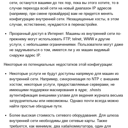
сети, останутся вашими до тех пор, пока вы этого хотите, то в
случае перехода всей сети на новый диапазон IP адресов
(например, при смене провайдера) вам не придется менять
конфигурацию внутренней сети. Незащищенные хосты, в этом
случае, естественно, нуждаются в перенастройке.
Прозрачный доступ в Интернет. Машины из внутренней сети по-
прежнему могут использовать FTP, telnet, WWW и другие
услуги, с небольшими ограничениями. Пользователи могут даже
не задумываться о том, имеется ли у их машин видимый
снаружи адрес IP.
Некоторые из потенциальных недостатков этой конфигурации:
Некоторые услуги не будут доступны напрямую для машин из
внутренней сети. Например, синхронизация по NTP с внешним
хостом; некоторые услуги, предоставляемые серверами, не
имеющими поддержки маскирования в ядре; .shosts
аутентификация внешними узлами для ведения журнала весьма
затруднительны или невозможны. Однако почти всегда можно
найти простые обходные пути.
Более высокая стоимость сетевого оборудавания. Для шлюза
внутренней сети необходимы две сетевые карты. Также
требуется, как минимум, два хаба/коммутатора, один для