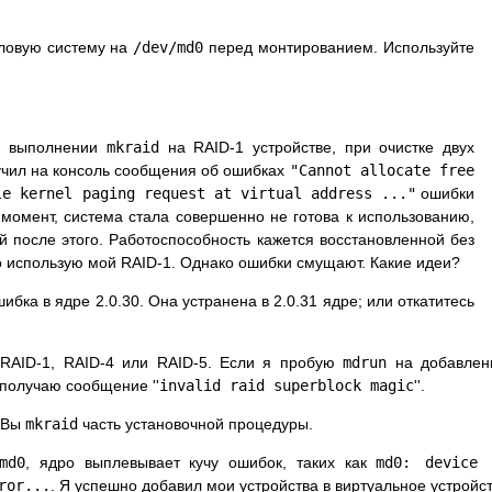
ловую систему на
/dev/md0
перед монтированием. Используйте
ри выполнении
mkraid
на RAID-1 устройстве, при очистке двух
учил на консоль сообщения об ошибках
"Cannot allocate free
le kernel paging request at virtual address ..."
ошибки
т момент, система стала совершенно не готова к использованию,
й после этого. Работоспособность кажется восстановленной без
о использую мой RAID-1. Однако ошибки смущают. Какие идеи?
ибка в ядре 2.0.30. Она устранена в 2.0.31 ядре; или откатитесь
RAID-1, RAID-4 или RAID-5. Если я пробую
mdrun
на добавлен
 получаю сообщение ''
invalid raid superblock magic
''.
и Вы
mkraid
часть установочной процедуры.
md0
, ядро выплевывает кучу ошибок, таких как
md0: device 
ror...
. Я успешно добавил мои устройства в виртуальное устройст