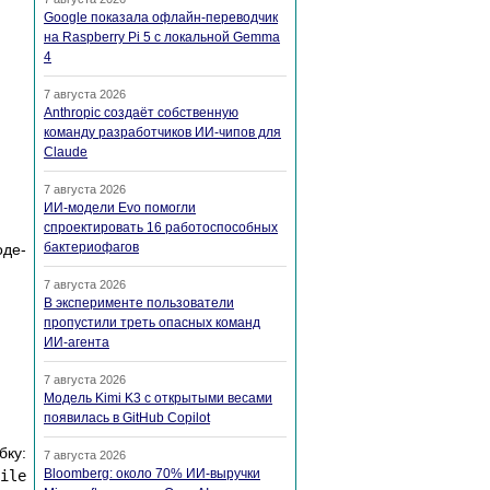
Google показала офлайн-переводчик
на Raspberry Pi 5 с локальной Gemma
4
7 августа 2026
Anthropic создаёт собственную
команду разработчиков ИИ-чипов для
Claude
7 августа 2026
ИИ-модели Evo помогли
спроектировать 16 работоспособных
бактериофагов
оде-
7 августа 2026
В эксперименте пользователи
пропустили треть опасных команд
ИИ-агента
7 августа 2026
Модель Kimi K3 с открытыми весами
появилась в GitHub Copilot
бку:
7 августа 2026
Bloomberg: около 70% ИИ-выручки
ile