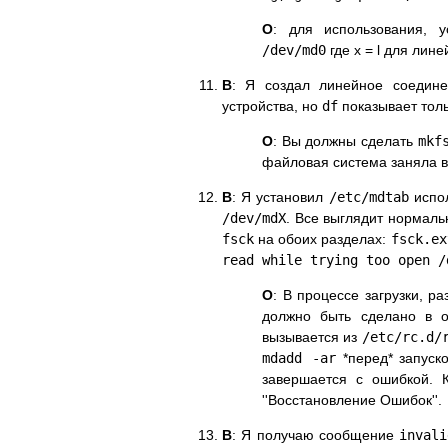
О
: для использования, 
/dev/md0
где x = l для лин
В
: Я создал линейное соедине
устройства, но
df
показывает толь
О
: Вы должны сделать
mkf
файловая система заняла в
В
: Я установил
/etc/mdtab
испол
/dev/mdX
. Все выглядит нормаль
fsck
на обоих разделах:
fsck.ex
read while trying too open /
О
: В процессе загрузки, 
должно быть сделано в о
вызывается из
/etc/rc.d/
mdadd -ar
*перед* запус
завершается с ошибкой. 
''Восстановление Ошибок''.
В
: Я получаю сообщение
invali