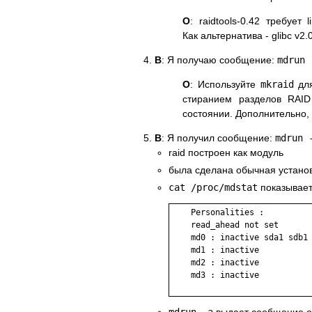
О
: raidtools-0.42 требует 
Как альтернатива - glibc v2.0
В
: Я получаю сообщение:
mdrun 
О
: Используйте
mkraid
для
стиранием разделов RAID
состоянии. Дополнительно,
В
: Я получил сообщение:
mdrun 
raid построен как модуль
была сделана обычная установо
cat /proc/mdstat
показывае
    Personalities :

    read_ahead not set

    md0 : inactive sda1 sdb1 
    md1 : inactive

    md2 : inactive

    md3 : inactive
