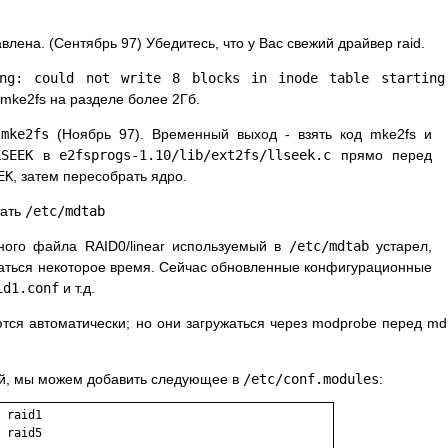
влена. (Сентябрь 97) Убедитесь, что у Вас свежий драйвер raid.
ing: could not write 8 blocks in inode table starting
 mke2fs на разделе более 2Гб.
а
mke2fs
(Ноябрь 97). Временный выход - взять код mke2fs и
SEEK
в
e2fsprogs-1.10/lib/ext2fs/llseek.c
прямо перед
EK
, затем пересобрать ядро.
тать
/etc/mdtab
ного файла RAID0/linear используемый в
/etc/mdtab
устарел,
ваться некоторое время. Сейчас обновленные конфигурационные
id1.conf
и т.д.
ются автоматически; но они загружаться через modprobe перед md
лей, мы можем добавить следующее в
/etc/conf.modules
:
 raid1

 raid5
