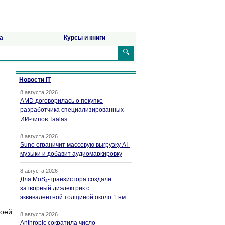
а
Курсы и книги
🔍
Новости IT
8 августа 2026
AMD договорилась о покупке
разработчика специализированных
ИИ-чипов Taalas
8 августа 2026
Suno ограничит массовую выгрузку AI-
музыки и добавит аудиомаркировку
8 августа 2026
Для MoS₂-транзистора создали
затворный диэлектрик с
эквивалентной толщиной около 1 нм
моей
8 августа 2026
Anthropic сократила число