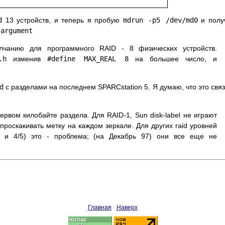
d
13 устройств, и теперь я пробую
mdrun -p5 /dev/md0
и полу
 argument
лчанию для программного RAID - 8 физических устройств.
.h
изменив
#define MAX_REAL 8
на большее число, и
d
с разделами на последнем SPARCstation 5. Я думаю, что это свя
 первом килобайте раздела. Для RAID-1, Sun disk-label не играют
проскакивать метку на каждом зеркале. Для других raid уровней
я и 4/5) это - проблема; (на Декабрь 97) они все еще не
Главная
·
Наверх