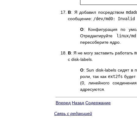
В
: Я добавил посредством
mdad
сообщение:
/dev/md0: Invalid
О
: Конфигурация по умо
Отредактируйте
linux/md
пересоберите ядро.
В
: Я не могу заставить работать
m
с disk-labels.
О
: Sun disk-labels сидят в
роли, так как
ext2fs
будет 
(0, линейного соединени
адресуются.
Вперед
Назад
Содержание
Связь с редакцией