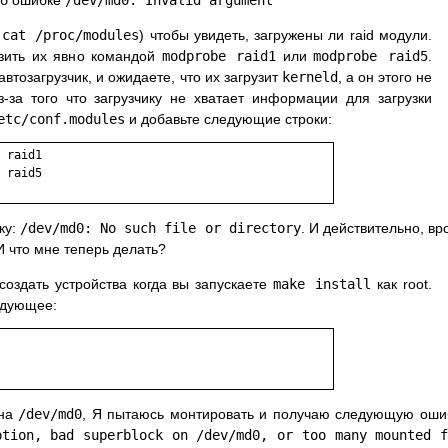
об ошибке
/dev/md0: Invalid argument
,
cat /proc/modules
) чтобы увидеть, загружены ли raid модули.
узить их явно командой
modprobe raid1
или
modprobe raid5
.
втозагрузчик, и ожидаете, что их загрузит
kerneld
, а он этого не
з-за того что загрузчику не хватает информации для загрузки
etc/conf.modules
и добавьте следующие строки:
 raid1

 raid5

ку:
/dev/md0: No such file or directory
. И действительно, вр
 И что мне теперь делать?
н создать устройства когда вы запускаете
make install
как root.
едующее:
 на
/dev/md0
, Я пытаюсь монтировать и получаю следующую оши
ption, bad superblock on /dev/md0, or too many mounted f