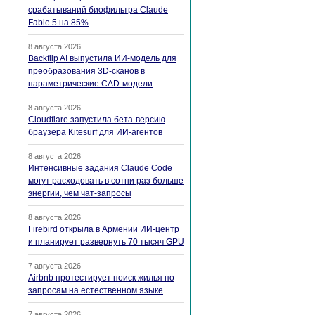
срабатываний биофильтра Claude
Fable 5 на 85%
8 августа 2026
Backflip AI выпустила ИИ-модель для
преобразования 3D-сканов в
параметрические CAD-модели
8 августа 2026
Cloudflare запустила бета-версию
браузера Kitesurf для ИИ-агентов
8 августа 2026
Интенсивные задания Claude Code
могут расходовать в сотни раз больше
энергии, чем чат-запросы
8 августа 2026
Firebird открыла в Армении ИИ-центр
и планирует развернуть 70 тысяч GPU
7 августа 2026
Airbnb протестирует поиск жилья по
запросам на естественном языке
7 августа 2026