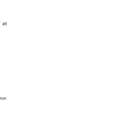
 at
run.