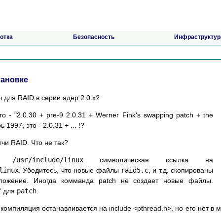
отка
Безопасность
Инфраструктур
тановке
 для RAID в серии ядер 2.0.x?
о - "2.0.30 + pre-9 2.0.31 + Werner Fink's swapping patch + the
1997, это - 2.0.31 + ... !?
чи RAID. Что не так?
то
/usr/include/linux
символическая ссылка на
linux
. Убедитесь, что новые файлы
raid5.c
, и т.д. скопированы
ложение. Иногда комманда patch не создает новые файлы.
f
для
patch
.
, компиляция останавливается на include <pthread.h>, но его нет в 