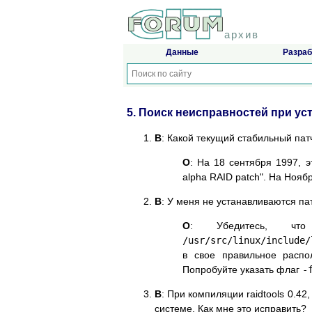
архив
Данные
Разраб
5. Поиск неисправностей при ус
В
: Какой текущий стабильный патч
О
: На 18 сентября 1997, эт
alpha RAID patch". На Ноябрь 
В
: У меня не устанавливаются пат
О
: Убедитесь, ч
/usr/src/linux/include/
в свое правильное распо
Попробуйте указать флаг
-
В
: При компиляции raidtools 0.42
системе. Как мне это исправить?