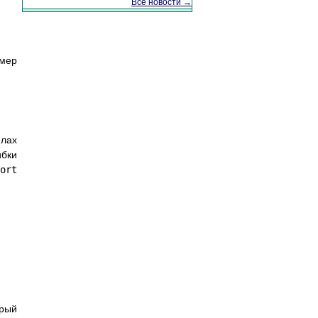
Все новости →
мер
елах
ибки
ort
орый