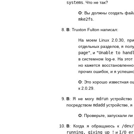
systems
. Что не так?
О
: Вы должны создать фай
mke2fs
.
В
: Truxton Fulton написал:
На моем Linux 2.0.30, п
отдельных разделов, я пол
page"
, и
"Unable to hand
в системном log-е. На это
но кажется восстановленно
прочих ошибок, и я успешн
О
: Это хорошо известная ош
к 2.0.29.
В
: Я не могу
mdrun
устройство 
посредством
mdadd
устройстве, я
О
: Проверьте, запускали л
В
: Когда я обращаюсь к
/dev/
running, giving up !
и
I/O er