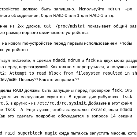
устройство должно быть запущено. Используйте
mdrun -px
ейного объединения, 0 для RAID-0 или 1 для RAID-1 и т.д.
ние из 2-х дисков.
cat /proc/mdstat
показывает общий раз
ко размер первого физического устройства.
s
на новом md-устройстве перед первым использованием, чтобы
се устройство.
ьзуя mdcreate, я сделал
mdadd
,
mdrun
и
fsck
на двух моих разд
но перед перезагрузкой. Как только я перегрузился, я получаю ош
t2: Attempt to read block from filesystem resulted in sh
dev/md0
. Почему?! Как это исправить?!
разделы RAID должны быть запущены перед проверкой
fsck
. Это
дном из следующих скриптов. В одних дистрибутивах,
fsck
rc.S
, в других - из
/etc/rc.d/rc.sysinit
. Добавьте в этот файл
ком
fsck -A
. Еще лучше, чтобы запускался
ckraid
, если
mdadd
Как это сделать подробно обсуждается в вопросе 14 секции
d raid superblock magic
когда пытаюсь запустить массив, кот