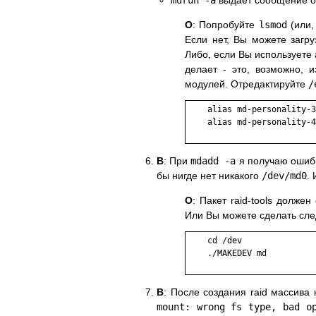
mdrun -a
выдает сообщение 
О
: Попробуйте
lsmod
(или
Если нет, Вы можете загр
Либо, если Вы используете а
делает - это, возможно, и
модулей. Отредактируйте
/
    alias md-personality-3
    alias md-personality-4
В
: При
mdadd -a
я получаю ошиб
бы нигде нет никакого
/dev/md0
.
О
: Пакет raid-tools долже
Или Вы можете сделать сл
    cd /dev 

    ./MAKEDEV md

В
: После создания raid массива
mount: wrong fs type, bad o