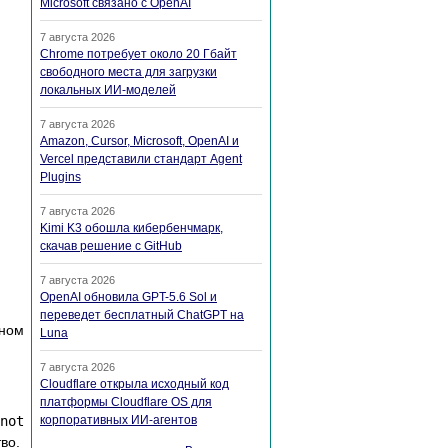
Microsoft связано с OpenAI
7 августа 2026
Chrome потребует около 20 Гбайт
свободного места для загрузки
локальных ИИ-моделей
7 августа 2026
Amazon, Cursor, Microsoft, OpenAI и
Vercel представили стандарт Agent
Plugins
7 августа 2026
Kimi K3 обошла кибербенчмарк,
скачав решение с GitHub
7 августа 2026
OpenAI обновила GPT-5.6 Sol и
переведет бесплатный ChatGPT на
ном
Luna
7 августа 2026
Cloudflare открыла исходный код
платформы Cloudflare OS для
not
корпоративных ИИ-агентов
во.