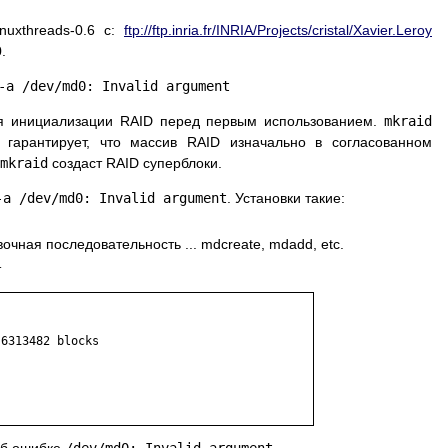
linuxthreads-0.6 с:
ftp://ftp.inria.fr/INRIA/Projects/cristal/Xavier.Leroy
.
-a /dev/md0: Invalid argument
 инициализации RAID перед первым использованием.
mkraid
 гарантирует, что массив RAID изначально в согласованном
mkraid
создаст RAID суперблоки.
-a /dev/md0: Invalid argument
. Установки такие:
чная последовательность ... mdcreate, mdadd, etc.
т
6313482 blocks
