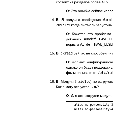
состоит из разделов более 4Гб.
О
: Эта ошибка сейчас испра
В
: Я получаю сообщение
Warn
2097175
когда пытаюсь запустить
О
: Кажется это проблем
добавить
#undef HAVE_LL
первым
#ifdef HAVE_LLSE
В
:
ckraid
сейчас не способен чи
О
: Формат конфигурацион
однако он будет поддержи
фалы называются
/etc/ra
В
: Модули (
raid1.o
) не загружа
Как я могу это устранить?
О
: Для автозагрузки моду
    alias md-personality-3
    alias md-personality-4