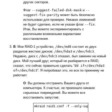
других секторов.
Флаг
--suggest-failed-dsk-mask
и
--
suggest-fix-parity
может быть безопасно
использован для проверки. Никаких изменений
не будет сделано, если не указан флаг
--fix
.
Итак, Вы можете экспериментировать с
различными возможными вариантами
восстановления.
В
: Мое RAID-1 устройство,
/dev/md0
состоит из двух
разделов жестких дисков:
/dev/hda3
и
/dev/hdc3
.
Недавно, диск с
/dev/hdc3
отказал, был заменен на новый
диск. Мой лучший друг, который не разбирается в RAID,
сказал, что сейчас правильно сделать ''
dd if=/dev/hda3
of=/dev/hdc3
''. Я попробовал это, но все по прежнему не
работает.
О
: Вы должны отстранить Вашего друга от
компьютера. К счастью, не произошло никаких
серьезных повреждений. Вы можете все
восстановить запустив:
mkraid raid1.conf -f --only-superblock
