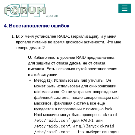
☰
архив
4. Восстановление ошибок
В
: У меня установлен RAID-1 (зеркализация), и у меня
пропало питание во время дисковой активности. Что мне
теперь делать?
О
: Избыточность уровней RAID предназначена
для защиты от отказа
диска
, не от отказа
питания
. Есть несколько путей восстановления
в этой ситуации.
Метод (1): Использовать raid утилиты. Он
может быть использован для синхронизации
raid массивов. Он не устраняет повреждение
файловой системы; после синхронизации raid
массивов, файловая система все еще
нуждается в исправлении с помощью fsck.
Raid массивы могут быть проверены
ckraid
/etc/raid1.conf
(для RAID-1, или,
/etc/raid5.conf
, и т.д..) Запуск
ckraid
/etc/raid1.conf --fix
выберет оин один