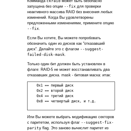
Комманда
ckraid
может быть безопасно
запущена без опции
--fix
для проверки
неактивного массива RAID без внесения любых
изменений. Когда Вы удовлетворены
предложенными изменениями, примените опцию
--fix
.
Если Вы хотите, Вы можете попробовать
обозначить один из дисков как ''отказавший
диск''. Делайте это с флагом
--suggest-
failed-disk-mask
.
Только один бит должен быть установлен в
флаге: RAID-5 не может восстанавливать два
отказавших диска. mask - битовая маска: итак:
    0x1 == первый диск

    0x2 == второй диск

    0x4 == третий диск

    0x8 == четвертый диск, и т.д.

Или Вы можете выбрать модификацию секторов
с паритетом, используя флаг
--suggest-fix-
parity
flag. Это заново вычислит паритет из