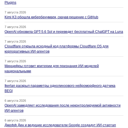
Plugins
7 августа 2026
Kimi K3 обошла кибербенчмарк, скачав решение с GitHub
7 августа 2026
OpenAI обновила GPT-5.6 Sol и переведет бесплатный ChatGPT на Luna
7 августа 2026
Cloudflare открыла исходный код платформы Cloudflare OS для
корпоративных ИИ-агентов
7 августа 2026
Минцифры готовит критерии для признания ИИ-моделей
национальными
7 августа 2026
Ikerlan раскрыл параметры однолинзового нейроморфного датчика
BEGI
6 августа 2026
OpenAI замедляет исследования после неконтролируемой активности
ИИ-агентов
6 августа 2026
Джефф Дин и ведущие исследователи Google создадут ИИ-стартап