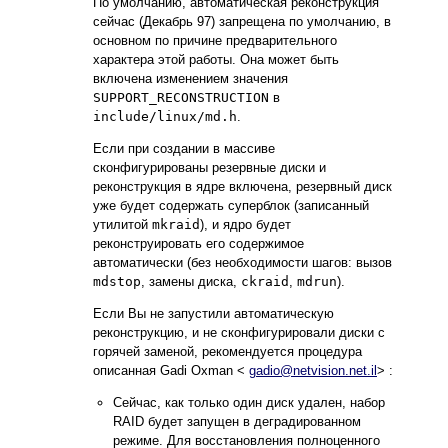
По умолчанию, автоматическая реконструкция
сейчас (Декабрь 97) запрещена по умолчанию, в
основном по причине предварительного
характера этой работы. Она может быть
включена изменением значения
SUPPORT_RECONSTRUCTION
в
include/linux/md.h
.
Если при создании в массиве
сконфигурированы резервные диски и
реконструкция в ядре включена, резервный диск
уже будет содержать суперблок (записанный
утилитой
mkraid
), и ядро будет
реконструировать его содержимое
автоматически (без необходимости шагов: вызов
mdstop
, замены диска,
ckraid
,
mdrun
).
Если Вы не запустили автоматическую
реконструкцию, и не сконфигурировали диски с
горячей заменой, рекомендуется процедура
описанная Gadi Oxman <
gadio@netvision.net.il
> :
Сейчас, как только один диск удален, набор
RAID будет запущен в деградированном
режиме. Для восстановления полноценного