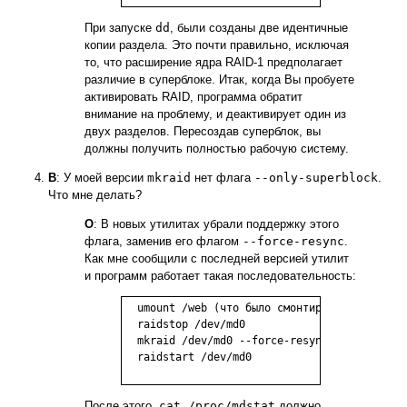
При запуске
dd
, были созданы две идентичные
копии раздела. Это почти правильно, исключая
то, что расширение ядра RAID-1 предполагает
различие в суперблоке. Итак, когда Вы пробуете
активировать RAID, программа обратит
внимание на проблему, и деактивирует один из
двух разделов. Пересоздав суперблок, вы
должны получить полностью рабочую систему.
В
: У моей версии
mkraid
нет флага
--only-superblock
.
Что мне делать?
О
: В новых утилитах убрали поддержку этого
флага, заменив его флагом
--force-resync
.
Как мне сообщили с последней версией утилит
и программ работает такая последовательность:
  umount /web (что было смонтировано на /dev/
  raidstop /dev/md0

  mkraid /dev/md0 --force-resync --really-for
  raidstart /dev/md0

После этого,
cat /proc/mdstat
должно