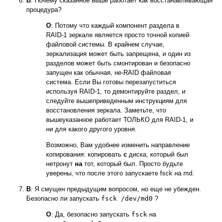
В
: Почему сказанное выше работает как восстанавливающая
процедура?
О
: Потому что каждый компонент раздела в
RAID-1 зеркале является просто точной копией
файловой системы. В крайнем случае,
зеркализация может быть запрещена, и один из
разделов может быть смонтирован и безопасно
запущен как обычная, не-RAID файловая
система. Если Вы готовы перезапуститься
используя RAID-1, то демонтируйте раздел, и
следуйте вышеприведенным инструкциям для
восстановления зеркала. Заметьте, что
вышеуказанное работает ТОЛЬКО для RAID-1, и
ни для какого другого уровня.
Возможно, Вам удобнее изменить направление
копирования: копировать
с
диска, который был
нетронут
на
тот, который был. Просто будьте
уверены, что после этого запускаете fsck на md.
В
: Я смущен предыдущим вопросом, но еще не убежден.
Безопасно ли запускать
fsck /dev/md0
?
О
: Да, безопасно запускать
fsck
на