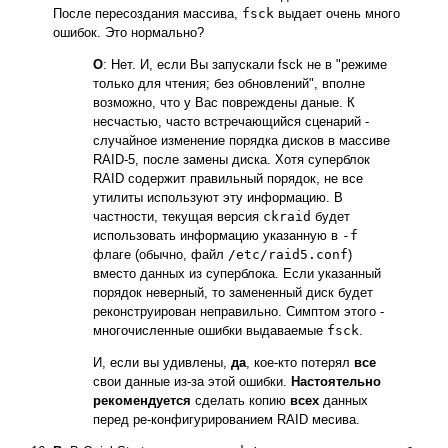
После пересоздания массива,
fsck
выдает очень много
ошибок. Это нормально?
О
: Нет. И, если Вы запускали fsck не в "режиме
только для чтения; без обновлений", вполне
возможно, что у Вас повреждены даные. К
несчастью, часто встречающийся сценарий -
случайное изменение порядка дисков в массиве
RAID-5, после замены диска. Хотя суперблок
RAID содержит правильный порядок, не все
утилиты используют эту информацию. В
частности, текущая версия
ckraid
будет
использовать информацию указанную в
-f
флаге (обычно, файл
/etc/raid5.conf
)
вместо данных из суперблока. Если указанный
порядок неверный, то замененный диск будет
реконструирован неправильно. Симптом этого -
многочисленные ошибки выдаваемые
fsck
.
И, если вы удивлены,
да
, кое-кто потерял
все
свои данные из-за этой ошибки.
Настоятельно
рекомендуется
сделать копию
всех
данных
перед ре-конфигурированием RAID месива.