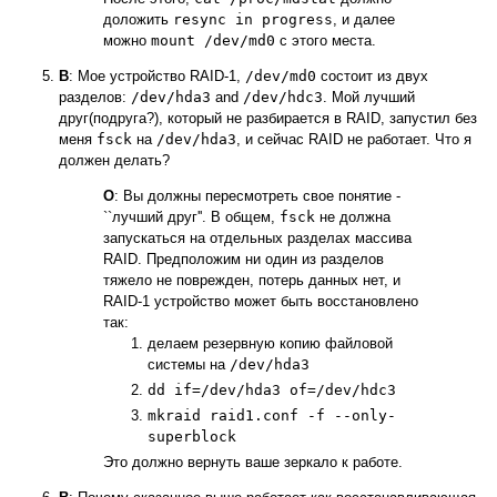
доложить
resync in progress
, и далее
можно
mount /dev/md0
с этого места.
В
: Мое устройство RAID-1,
/dev/md0
состоит из двух
разделов:
/dev/hda3
and
/dev/hdc3
. Мой лучший
друг(подруга?), который не разбирается в RAID, запустил без
меня
fsck
на
/dev/hda3
, и сейчас RAID не работает. Что я
должен делать?
О
: Вы должны пересмотреть свое понятие -
``лучший друг''. В общем,
fsck
не должна
запускаться на отдельных разделах массива
RAID. Предположим ни один из разделов
тяжело не поврежден, потерь данных нет, и
RAID-1 устройство может быть восстановлено
так:
делаем резервную копию файловой
системы на
/dev/hda3
dd if=/dev/hda3 of=/dev/hdc3
mkraid raid1.conf -f --only-
superblock
Это должно вернуть ваше зеркало к работе.