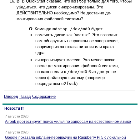
В
: В QuickStart сказано, что
mdstop
только для того, чтобы
убедиться, что диски синхронизированы. Это
ДЕЙСТВИТЕЛЬНО необходимо? Не достачно де-
монтирования файловой системы?
О
: Команда
mdstop /dev/md0
будет:
помечать диски как ''чистые''. Это позволит
нам обнаружить неправильное завершение,
например из-за отказа питания или краха
ядра.
синхронизирует массив. Это менее важно
после де-монтирования файловой системы,
но важно если к
/dev/md0
был доступ не
через файловую систему (например
посредством
e2fsck
).
Вперед
Назад
Содержание
Новости IT
7 августа 2026
Airbnb протестирует поиск жилья по запросам на естественном языке
7 августа 2026
Google показала офлайн-переводчик на Raspberry Pi 5 с локальной