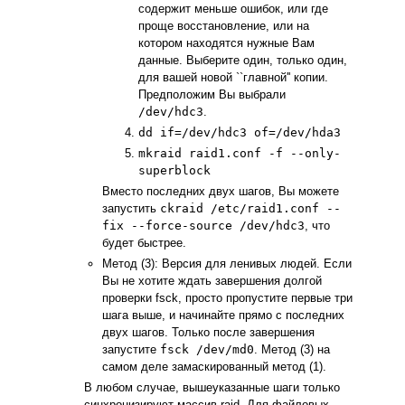
содержит меньше ошибок, или где
проще восстановление, или на
котором находятся нужные Вам
данные. Выберите один, только один,
для вашей новой ``главной'' копии.
Предположим Вы выбрали
/dev/hdc3
.
dd if=/dev/hdc3 of=/dev/hda3
mkraid raid1.conf -f --only-
superblock
Вместо последних двух шагов, Вы можете
запустить
ckraid /etc/raid1.conf --
fix --force-source /dev/hdc3
, что
будет быстрее.
Метод (3): Версия для ленивых людей. Если
Вы не хотите ждать завершения долгой
проверки fsck, просто пропустите первые три
шага выше, и начинайте прямо с последних
двух шагов. Только после завершения
запустите
fsck /dev/md0
. Метод (3) на
самом деле замаскированный метод (1).
В любом случае, вышеуказанные шаги только
синхронизируют массив raid. Для файловых