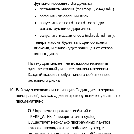
функционирования, Вы должны:
остановить массив (
mdstop /dev/md0
)
заменить отказавший диск
запустить
ckraid raid.conf
для
реконструкции содержимого
запустить массив снова (
mdadd
,
mdrun
).
Теперь массив будет запущен со всеми
дисками, и снова будет защищен от отказа
одного диска.
На текущий момент, не возможно назначить
один резервный диск нескольким массивам.
Каждый массив требует своего собственного
резервного диска.
В
: Хочу звуковую сигнализацию ``один диск в зеркале
неисправен'', так как администратору-новичку узнать это
проблематично.
О
: Ядро ведет протокол событий с
``
KERN_ALERT
'' приоритетом в syslog.
Существует несколько программных пакетов,
которые наблюдают за файлами syslog, и
автоматически подают сигнал на PC динамик,