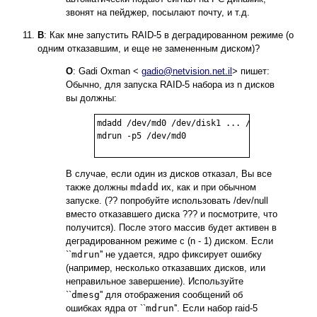
звонят на пейджер, посылают почту, и т.д.
В
: Как мне запустить RAID-5 в деградированном режиме (о
одним отказавшим, и еще не замененным диском)?
О
: Gadi Oxman <
gadio@netvision.net.il
> пишет:
Обычно, для запуска RAID-5 набора из n дисков
вы должны:
mdadd /dev/md0 /dev/disk1 ... /dev/disk(n)

mdrun -p5 /dev/md0

В случае, если один из дисков отказал, Вы все
также должны
mdadd
их, как и при обычном
запуске. (?? попробуйте использовать /dev/null
вместо отказавшего диска ??? и посмотрите, что
получится). После этого массив будет активен в
деградированном режиме с (n - 1) диском. Если
``
mdrun
'' не удается, ядро фиксирует ошибку
(например, несколько отказавших дисков, или
неправильное завершение). Используйте
``
dmesg
'' для отображения сообщений об
ошибках ядра от ``
mdrun
''. Если набор raid-5