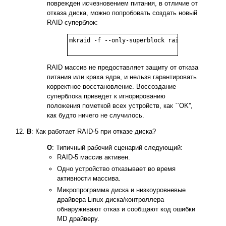
поврежден исчезновением питания, в отличие от
отказа диска, можно попробовать создать новый
RAID суперблок:
mkraid -f --only-superblock raid5.conf

RAID массив не предоставляет защиту от отказа
питания или краха ядра, и нельзя гарантировать
корректное восстановление. Воссоздание
суперблока приведет к игнорированию
положения пометкой всех устройств, как ``OK'',
как будто ничего не случилось.
В
: Как работает RAID-5 при отказе диска?
О
: Типичный рабочий сценарий следующий:
RAID-5 массив активен.
Одно устройство отказывает во время
активности массива.
Микропрограмма диска и низкоуровневые
драйвера Linux диска/контроллера
обнаруживают отказ и сообщают код ошибки
MD драйверу.