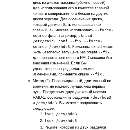
диск из дисков массива (обычно первый),
для использования его в качестве главной
копии, и копирования его блоков на другие
диски зеркала. Для обозначения диска,
который должен быть использован как
главный, вы можете использовать
--force-
source
флаг: например,
ckraid
/etc/raid1.conf --fix --force-
source /dev/hdc3
. Комманда ckraid может
быть безопасно запущена без опции
--fix
для проверки неактивного RAID массива без
внесения изменений. Если Вы
удовлетворены предполагаемыми
изменениями, примените опцию
--fix
.
Метод (2): Параноидальный, длительный по
времени, не намного лучше, чем первый
путь. Представим двух-дисковый массив
RAID-1, состоящий из разделов
/dev/hda3
и
/dev/hdc3
. Вы можете попробовать
следующее:
fsck /dev/hda3
fsck /dev/hdc3
Решите, который из двух разделов