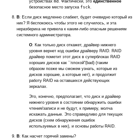
устройствах
md
. Фактически, это
единственное
безопасное место запуска
fsck
.
В
: Если диск медленно слабеет, будет очевидно который из
них? Я беспокоюсь чтобы этого не случилось, и эта
неразбериха не привела к каким-либо опасным решениям
системного администратора.
О
: Как только диск откажет, драйвер нижнего
уровня вернет код ошибки драйверу RAID. RAID
драйвер пометит этот диск в суперблоках RAID
хороших дисков как ``плохой''(bad) (таким
образом позже мы сможем узнать, которые из
дисков хорошие, а которые нет), и продолжит
работу RAID на оставшихся действующих
зеркалах.
Это, конечно, предполагает, что диск и драйвер
нижнего уровня в состоянии обнаружить ошибки
чтения/записи и не будут, к примеру, молча
искажать данные. Это справедливо для текущих
дисков (схем обнаружения ошибок
используемых в них), и основы работы RAID.
В
: Как насчет горячей замены?