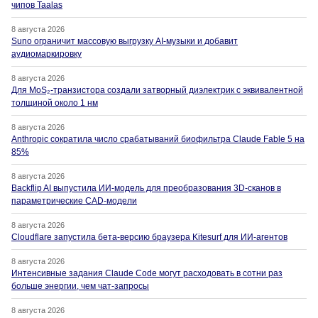
чипов Taalas
8 августа 2026
Suno ограничит массовую выгрузку AI-музыки и добавит
аудиомаркировку
8 августа 2026
Для MoS₂-транзистора создали затворный диэлектрик с эквивалентной
толщиной около 1 нм
8 августа 2026
Anthropic сократила число срабатываний биофильтра Claude Fable 5 на
85%
8 августа 2026
Backflip AI выпустила ИИ-модель для преобразования 3D-сканов в
параметрические CAD-модели
8 августа 2026
Cloudflare запустила бета-версию браузера Kitesurf для ИИ-агентов
8 августа 2026
Интенсивные задания Claude Code могут расходовать в сотни раз
больше энергии, чем чат-запросы
8 августа 2026