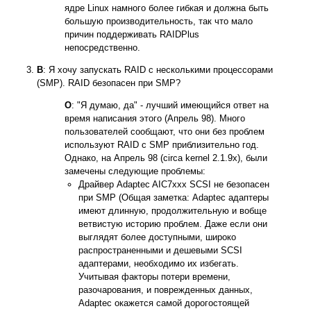
ядре Linux намного более гибкая и должна быть
большую производительность, так что мало
причин поддерживать RAIDPlus
непосредственно.
В
: Я хочу запускать RAID с несколькими процессорами
(SMP). RAID безопасен при SMP?
О
: "Я думаю, да" - лучший имеющийся ответ на
время написания этого (Апрель 98). Много
пользователей сообщают, что они без проблем
используют RAID с SMP приблизительно год.
Однако, на Апрель 98 (circa kernel 2.1.9x), были
замечены следующие проблемы:
Драйвер Adaptec AIC7xxx SCSI не безопасен
при SMP (Общая заметка: Adaptec адаптеры
имеют длинную, продолжительную и вобще
ветвистую историю проблем. Даже если они
выглядят более доступными, широко
распространенными и дешевыми SCSI
адаптерами, необходимо их избегать.
Учитывая факторы потери времени,
разочарования, и поврежденных данных,
Adaptec окажется самой дорогостоящей