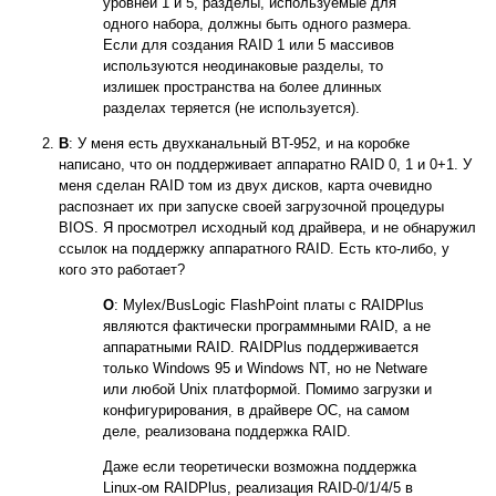
уровней 1 и 5, разделы, используемые для
одного набора, должны быть одного размера.
Если для создания RAID 1 или 5 массивов
используются неодинаковые разделы, то
излишек пространства на более длинных
разделах теряется (не используется).
В
: У меня есть двухканальный BT-952, и на коробке
написано, что он поддерживает аппаратно RAID 0, 1 и 0+1. У
меня сделан RAID том из двух дисков, карта очевидно
распознает их при запуске своей загрузочной процедуры
BIOS. Я просмотрел исходный код драйвера, и не обнаружил
ссылок на поддержку аппаратного RAID. Есть кто-либо, у
кого это работает?
О
: Mylex/BusLogic FlashPoint платы с RAIDPlus
являются фактически программными RAID, а не
аппаратными RAID. RAIDPlus поддерживается
только Windows 95 и Windows NT, но не Netware
или любой Unix платформой. Помимо загрузки и
конфигурирования, в драйвере ОС, на самом
деле, реализована поддержка RAID.
Даже если теоретически возможна поддержка
Linux-ом RAIDPlus, реализация RAID-0/1/4/5 в