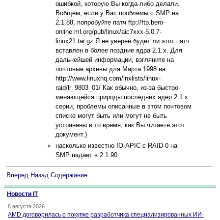
ошибкой, которую Вы когда-либо делали.
Вобщем, если у Вас проблемы с SMP на
2.1.88, попробуйте патч ftp://ftp.bero-
online.ml.org/pub/linux/aic7xxx-5.0.7-
linux21.tar.gz Я не уверен будет ли этот патч
вставлен в более поздние ядра 2.1.x. Для
дальнейшей информации, взгляните на
почтовые архивы для Марта 1998 на
http://www.linuxhq.com/lnxlists/linux-
raid/lr_9803_01/ Как обычно, из-за быстро-
меняющейся природы последних ядер 2.1.x
серии, проблемы описанные в этом почтовом
списке могут быть или могут не быть
устранены в то время, как Вы читаете этот
документ.)
насколько известно IO-APIC с RAID-0 на
SMP падает в 2.1.90
Вперед
Назад
Содержание
Новости IT
8 августа 2026
AMD договорилась о покупке разработчика специализированных ИИ-