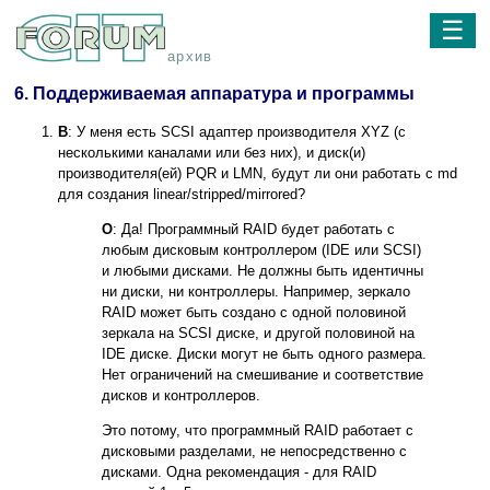
☰
архив
6. Поддерживаемая аппаратура и программы
В
: У меня есть SCSI адаптер производителя XYZ (с
несколькими каналами или без них), и диск(и)
производителя(ей) PQR и LMN, будут ли они работать с md
для создания linear/stripped/mirrored?
О
: Да! Программный RAID будет работать с
любым дисковым контроллером (IDE или SCSI)
и любыми дисками. Не должны быть идентичны
ни диски, ни контроллеры. Например, зеркало
RAID может быть создано с одной половиной
зеркала на SCSI диске, и другой половиной на
IDE диске. Диски могут не быть одного размера.
Нет ограничений на смешивание и соответствие
дисков и контроллеров.
Это потому, что программный RAID работает с
дисковыми разделами, не непосредственно с
дисками. Одна рекомендация - для RAID