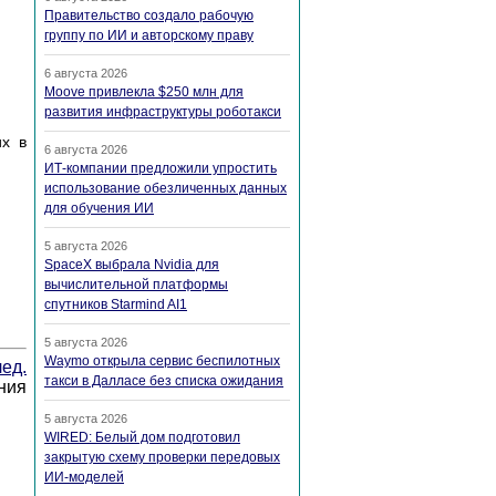
Правительство создало рабочую
группу по ИИ и авторскому праву
6 августа 2026
Moove привлекла $250 млн для
развития инфраструктуры роботакси
их в
6 августа 2026
ИТ-компании предложили упростить
использование обезличенных данных
для обучения ИИ
5 августа 2026
SpaceX выбрала Nvidia для
вычислительной платформы
спутников Starmind AI1
5 августа 2026
Waymo открыла сервис беспилотных
ед.
такси в Далласе без списка ожидания
ния
5 августа 2026
WIRED: Белый дом подготовил
закрытую схему проверки передовых
ИИ-моделей