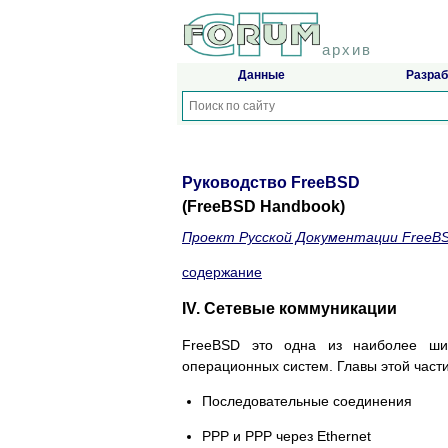
архив
Данные
Разраб
Руководство FreeBSD
(FreeBSD Handbook)
Проект Русской Документации FreeB
содержание
IV. Сетевые коммуникации
FreeBSD это одна из наиболее шир
операционных систем. Главы этой части
Последовательные соединения
PPP и PPP через Ethernet