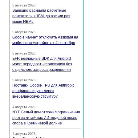
5 августа 2026
Samsung раскрыла расчётные
показатели zHBM: до восьми раз
выше HBM5
5 августа 2026
Google начнет отключать Assistant на
мобильных устройствах 4 сентября
5 августа 2026
EFF: рекламные SDK для Android
могут передавать геолокацию без
отдельного запроса разрешения
5 августа 2026
Поставки Google TPU для Anthropic
профинансируют через
внебалансовую структуру
4 августа 2026
NYT: Белый дом отложил ограничения
против китайских ИИ-моделей после
спора в Кремниевой долине
4 августа 2026