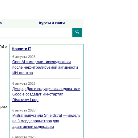
а
Курсы и книги
🔍
04 г
Новости IT
6 августа 2026
OpenAI замедляет исследования
после неконтролируемой активности
ИИ-агентов
6 августа 2026
Джефф Дин и ведущие исследователи
Google создадут ИИ-стартап
Discovery Loop
рах
6 августа 2026
Mistral выпустила Shieldstral — модель
на 3 млрд параметров для
адаптивной модерации
6 августа 2026