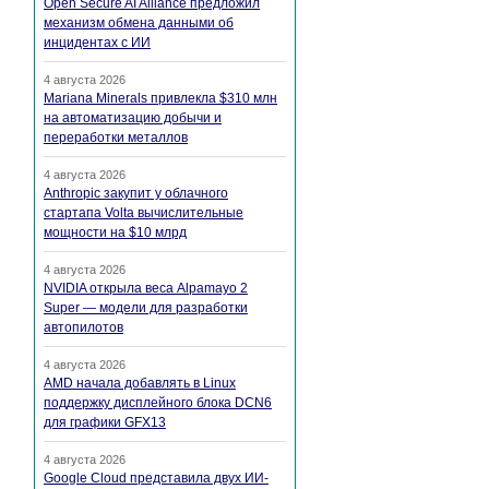
Open Secure AI Alliance предложил
механизм обмена данными об
инцидентах с ИИ
4 августа 2026
Mariana Minerals привлекла $310 млн
на автоматизацию добычи и
переработки металлов
4 августа 2026
Anthropic закупит у облачного
стартапа Volta вычислительные
мощности на $10 млрд
4 августа 2026
NVIDIA открыла веса Alpamayo 2
Super — модели для разработки
автопилотов
4 августа 2026
AMD начала добавлять в Linux
поддержку дисплейного блока DCN6
для графики GFX13
4 августа 2026
Google Cloud представила двух ИИ-