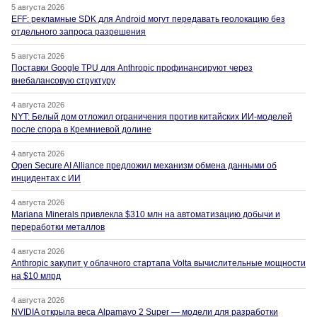
5 августа 2026
EFF: рекламные SDK для Android могут передавать геолокацию без
отдельного запроса разрешения
5 августа 2026
Поставки Google TPU для Anthropic профинансируют через
внебалансовую структуру
4 августа 2026
NYT: Белый дом отложил ограничения против китайских ИИ-моделей
после спора в Кремниевой долине
4 августа 2026
Open Secure AI Alliance предложил механизм обмена данными об
инцидентах с ИИ
4 августа 2026
Mariana Minerals привлекла $310 млн на автоматизацию добычи и
переработки металлов
4 августа 2026
Anthropic закупит у облачного стартапа Volta вычислительные мощности
на $10 млрд
4 августа 2026
NVIDIA открыла веса Alpamayo 2 Super — модели для разработки