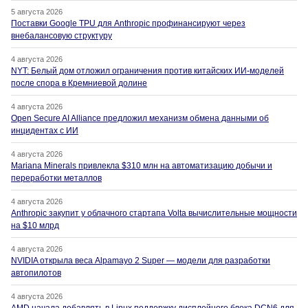
5 августа 2026
Поставки Google TPU для Anthropic профинансируют через
внебалансовую структуру
4 августа 2026
NYT: Белый дом отложил ограничения против китайских ИИ-моделей
после спора в Кремниевой долине
4 августа 2026
Open Secure AI Alliance предложил механизм обмена данными об
инцидентах с ИИ
4 августа 2026
Mariana Minerals привлекла $310 млн на автоматизацию добычи и
переработки металлов
4 августа 2026
Anthropic закупит у облачного стартапа Volta вычислительные мощности
на $10 млрд
4 августа 2026
NVIDIA открыла веса Alpamayo 2 Super — модели для разработки
автопилотов
4 августа 2026
AMD начала добавлять в Linux поддержку дисплейного блока DCN6 для