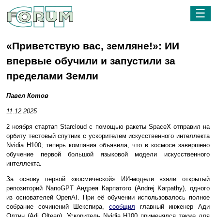
☰
«Приветствую вас, земляне!»: ИИ
впервые обучили и запустили за
пределами Земли
Павел Котов
11.12.2025
2 ноября стартап Starcloud с помощью ракеты SpaceX отправил на
орбиту тестовый спутник с ускорителем искусственного интеллекта
Nvidia H100; теперь компания объявила, что в космосе завершено
обучение первой большой языковой модели искусственного
интеллекта.
За основу первой «космической» ИИ-модели взяли открытый
репозиторий NanoGPT Андрея Карпатого (Andrej Karpathy), одного
из основателей OpenAI. При её обучении использовалось полное
собрание сочинений Шекспира,
сообщил
главный инженер Ади
Олтин (Adi Oltean). Ускоритель Nvidia H100 применялся также для