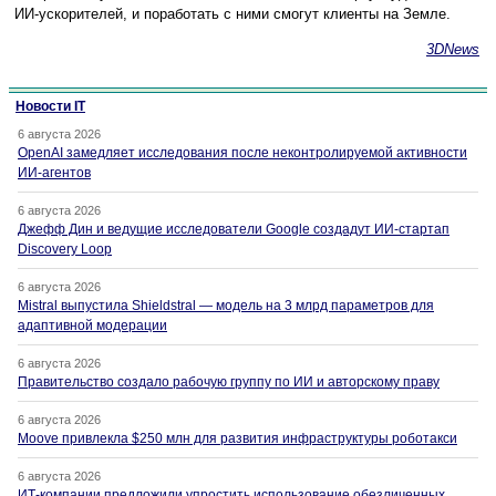
ИИ-ускорителей, и поработать с ними смогут клиенты на Земле.
3DNews
Новости IT
6 августа 2026
OpenAI замедляет исследования после неконтролируемой активности
ИИ-агентов
6 августа 2026
Джефф Дин и ведущие исследователи Google создадут ИИ-стартап
Discovery Loop
6 августа 2026
Mistral выпустила Shieldstral — модель на 3 млрд параметров для
адаптивной модерации
6 августа 2026
Правительство создало рабочую группу по ИИ и авторскому праву
6 августа 2026
Moove привлекла $250 млн для развития инфраструктуры роботакси
6 августа 2026
ИТ-компании предложили упростить использование обезличенных