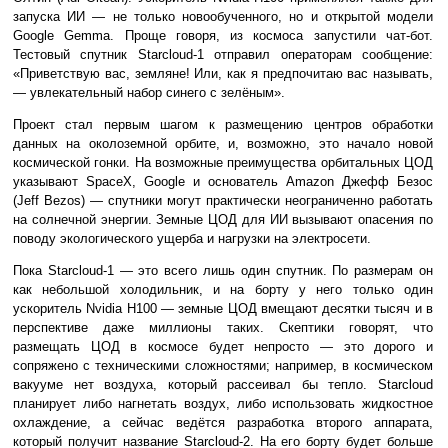
запуска ИИ — не только новообученного, но и открытой модели
Google Gemma. Проще говоря, из космоса запустили чат-бот.
Тестовый спутник Starcloud-1 отправил операторам сообщение:
«Приветствую вас, земляне! Или, как я предпочитаю вас называть,
— увлекательный набор синего с зелёным».
Проект стал первым шагом к размещению центров обработки
данных на околоземной орбите, и, возможно, это начало новой
космической гонки. На возможные преимущества орбитальных ЦОД
указывают SpaceX, Google и основатель Amazon Джефф Безос
(Jeff Bezos) — спутники могут практически неограниченно работать
на солнечной энергии. Земные ЦОД для ИИ вызывают опасения по
поводу экологического ущерба и нагрузки на электросети.
Пока Starcloud-1 — это всего лишь один спутник. По размерам он
как небольшой холодильник, и на борту у него только один
ускоритель Nvidia H100 — земные ЦОД вмещают десятки тысяч и в
перспективе даже миллионы таких. Скептики говорят, что
размещать ЦОД в космосе будет непросто — это дорого и
сопряжено с техническими сложностями; например, в космическом
вакууме нет воздуха, который рассеивал бы тепло. Starcloud
планирует либо нагнетать воздух, либо использовать жидкостное
охлаждение, а сейчас ведётся разработка второго аппарата,
который получит название Starcloud-2. На его борту будет больше