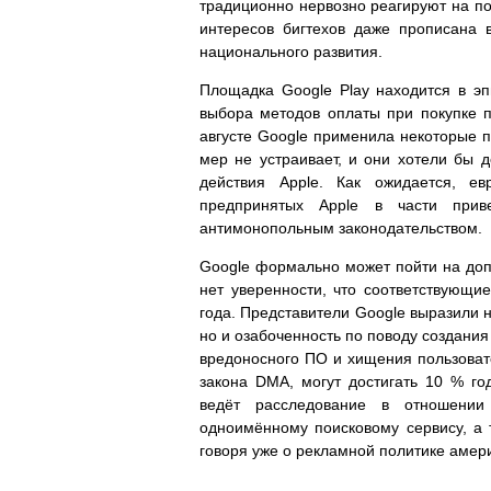
традиционно нервозно реагируют на по
интересов бигтехов даже прописана 
национального развития.
Площадка Google Play находится в эп
выбора методов оплаты при покупке п
августе Google применила некоторые п
мер не устраивает, и они хотели бы д
действия Apple. Как ожидается, ев
предпринятых Apple в части приве
антимонопольным законодательством.
Google формально может пойти на допо
нет уверенности, что соответствующ
года. Представители Google выразили 
но и озабоченность по поводу создания
вредоносного ПО и хищения пользова
закона DMA, могут достигать 10 % г
ведёт расследование в отношении
одноимённому поисковому сервису, а 
говоря уже о рекламной политике амери