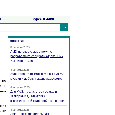
а
Курсы и книги
🔍
Новости IT
8 августа 2026
AMD договорилась о покупке
разработчика специализированных
ИИ-чипов Taalas
8 августа 2026
Suno ограничит массовую выгрузку AI-
музыки и добавит аудиомаркировку
, но
оты.
8 августа 2026
ания
Для MoS₂-транзистора создали
затворный диэлектрик с
эквивалентной толщиной около 1 нм
ских
8 августа 2026
 США
Anthropic сократила число