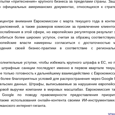
пытки «притеснения» крупного бизнеса за пределами страны. За
в официальных американских документах, относящихся к страт
ицентре внимания Еврокомиссии с марта текущего года в конте
риложений, а также размеров комиссии за привлечение клиенто
ослабления в этой сфере, но европейских регуляторов результат 
обиться более широких уступок, считая за образец соответству
ропейские власти намерены согласиться с достаточностью м
дения своей бизнес-практики в соответствие с региональ
лнительные уступки, чтобы избежать крупного штрафа в ЕС, но 
ие штрафные санкции последуют именно в первом квартале теку
не только готовность к дальнейшему взаимодействию с Еврокомисс
 более благоприятных условий для распространения через Google 
тельских данных. Штрафы, выписываемые за нарушение европейс
одовой выручки компании в мировых масштабах. Еврокомиссия т
 Google по поводу правомерности предоставления приорит
также использования онлайн-контента своими ИИ-инструментами
канского интернет-гиганта.
3DN