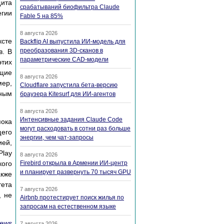
щита
срабатываний биофильтра Claude
егии
Fable 5 на 85%
8 августа 2026
ксте
Backflip AI выпустила ИИ-модель для
преобразования 3D-сканов в
в. В
параметрические CAD-модели
этих
ющие
8 августа 2026
ер,
Cloudflare запустила бета-версию
ным
браузера Kitesurf для ИИ-агентов
8 августа 2026
Интенсивные задания Claude Code
пока
могут расходовать в сотни раз больше
щего
энергии, чем чат-запросы
ией,
Play
8 августа 2026
кого
Firebird открыла в Армении ИИ-центр
и планирует развернуть 70 тысяч GPU
акже
ета
7 августа 2026
, не
Airbnb протестирует поиск жилья по
запросам на естественном языке
ews
7 августа 2026