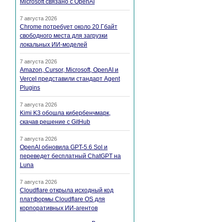
Microsoft связано с OpenAI
7 августа 2026
Chrome потребует около 20 Гбайт
свободного места для загрузки
локальных ИИ-моделей
7 августа 2026
Amazon, Cursor, Microsoft, OpenAI и
Vercel представили стандарт Agent
Plugins
7 августа 2026
Kimi K3 обошла кибербенчмарк,
скачав решение с GitHub
7 августа 2026
OpenAI обновила GPT-5.6 Sol и
переведет бесплатный ChatGPT на
Luna
7 августа 2026
Cloudflare открыла исходный код
платформы Cloudflare OS для
корпоративных ИИ-агентов