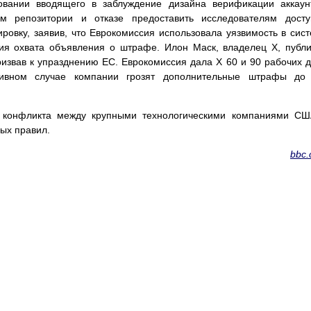
овании вводящего в заблуждение дизайна верификации аккаун
ом репозитории и отказе предоставить исследователям дост
ровку, заявив, что Еврокомиссия использовала уязвимость в сис
ния охвата объявления о штрафе. Илон Маск, владелец X, публ
ризвав к упразднению ЕС. Еврокомиссия дала X 60 и 90 рабочих 
тивном случае компании грозят дополнительные штрафы до
 конфликта между крупными технологическими компаниями СШ
ых правил.
bbc