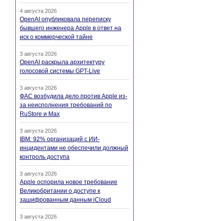
4 августа 2026
OpenAI опубликовала переписку
бывшего инженера Apple в ответ на
иск о коммерческой тайне
3 августа 2026
OpenAI раскрыла архитектуру
голосовой системы GPT-Live
3 августа 2026
ФАС возбудила дело против Apple из-
за неисполнения требований по
RuStore и Max
3 августа 2026
IBM: 92% организаций с ИИ-
инцидентами не обеспечили должный
контроль доступа
3 августа 2026
Apple оспорила новое требование
Великобритании о доступе к
зашифрованным данным iCloud
3 августа 2026