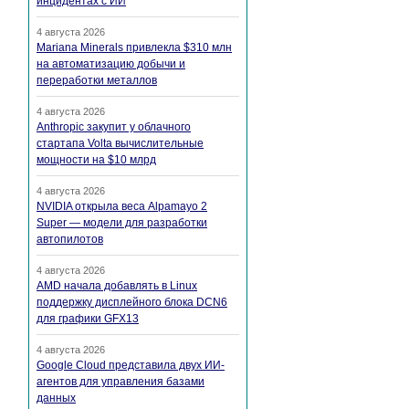
инцидентах с ИИ
4 августа 2026
Mariana Minerals привлекла $310 млн
на автоматизацию добычи и
переработки металлов
4 августа 2026
Anthropic закупит у облачного
стартапа Volta вычислительные
мощности на $10 млрд
4 августа 2026
NVIDIA открыла веса Alpamayo 2
Super — модели для разработки
автопилотов
4 августа 2026
AMD начала добавлять в Linux
поддержку дисплейного блока DCN6
для графики GFX13
4 августа 2026
Google Cloud представила двух ИИ-
агентов для управления базами
данных