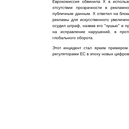
Еврокомиссия обвинила X в использ
отсутствии прозрачности в рекламн
публичным данным. X ответил на блоки
рекламы для искусственного увеличе
осудил штраф, назвав его "чушью" и п
на исправление нарушений, в про
глобального оборота.
Этот инцидент стал ярким примером
регуляторами ЕС в эпоху новых цифров