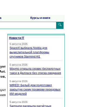
а
Курсы и книги
🔍
Новости IT
5 августа 2026
SpaceX выбрала Nvidia для
вычислительной платформы
спутников Starmind AI1
5 августа 2026
унт
Waymo открыла сервис беспилотных
Act.
такси в Далласе без списка ожидания
ов,
5 августа 2026
WIRED: Белый дом подготовил
аунт
закрытую схему проверки передовых
ИИ-моделей
ения
5 августа 2026
Samsung раскрыла расчётные