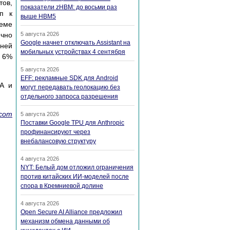
тов,
показатели zHBM: до восьми раз
уп к
выше HBM5
теме
ично
5 августа 2026
Google начнет отключать Assistant на
дней
мобильных устройствах 4 сентября
 6%
5 августа 2026
EFF: рекламные SDK для Android
А и
могут передавать геолокацию без
отдельного запроса разрешения
.com
5 августа 2026
Поставки Google TPU для Anthropic
профинансируют через
внебалансовую структуру
4 августа 2026
NYT: Белый дом отложил ограничения
против китайских ИИ-моделей после
спора в Кремниевой долине
4 августа 2026
Open Secure AI Alliance предложил
механизм обмена данными об