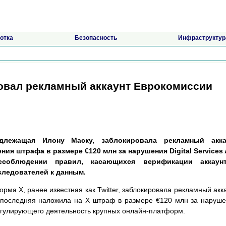
отка
Безопасность
Инфраструктур
овал рекламный аккаунт Еврокомиссии
длежащая Илону Маску, заблокировала рекламный акка
ия штрафа в размере €120 млн за нарушения Digital Services 
соблюдении правил, касающихся верификации аккаунт
следователей к данным.
рма X, ранее известная как Twitter, заблокировала рекламный акк
к последняя наложила на X штраф в размере €120 млн за наруш
, регулирующего деятельность крупных онлайн-платформ.