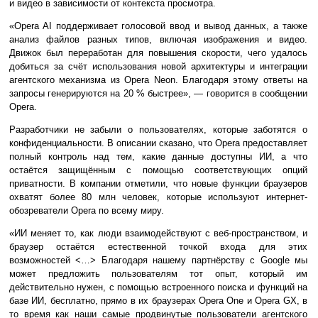
и видео в зависимости от контекста просмотра.
«Opera AI поддерживает голосовой ввод и вывод данных, а также
анализ файлов разных типов, включая изображения и видео.
Движок был переработан для повышения скорости, чего удалось
добиться за счёт использования новой архитектуры и интеграции
агентского механизма из Opera Neon. Благодаря этому ответы на
запросы генерируются на 20 % быстрее», — говорится в сообщении
Opera.
Разработчики не забыли о пользователях, которые заботятся о
конфиденциальности. В описании сказано, что Opera предоставляет
полный контроль над тем, какие данные доступны ИИ, а что
остаётся защищённым с помощью соответствующих опций
приватности. В компании отметили, что новые функции браузеров
охватят более 80 млн человек, которые используют интернет-
обозреватели Opera по всему миру.
«ИИ меняет то, как люди взаимодействуют с веб-пространством, и
браузер остаётся естественной точкой входа для этих
возможностей <…> Благодаря нашему партнёрству с Google мы
может предложить пользователям тот опыт, который им
действительно нужен, с помощью встроенного поиска и функций на
базе ИИ, бесплатно, прямо в их браузерах Opera One и Opera GX, в
то время как наши самые продвинутые пользователи агентского