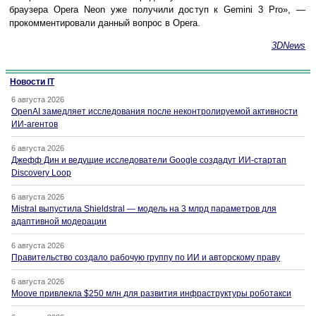
браузера Opera Neon уже получили доступ к Gemini 3 Pro», —
прокомментировали данный вопрос в Opera.
3DNews
Новости IT
6 августа 2026
OpenAI замедляет исследования после неконтролируемой активности
ИИ-агентов
6 августа 2026
Джефф Дин и ведущие исследователи Google создадут ИИ-стартап
Discovery Loop
6 августа 2026
Mistral выпустила Shieldstral — модель на 3 млрд параметров для
адаптивной модерации
6 августа 2026
Правительство создало рабочую группу по ИИ и авторскому праву
6 августа 2026
Moove привлекла $250 млн для развития инфраструктуры роботакси