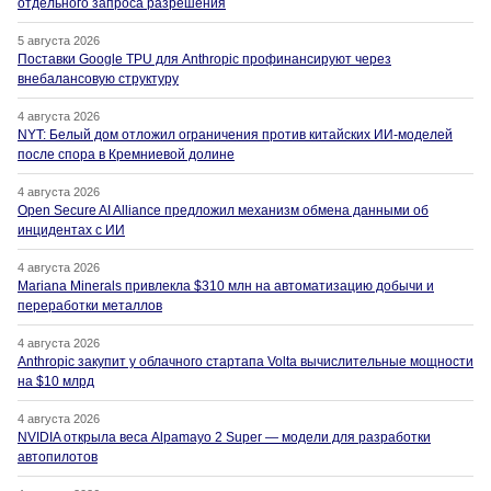
отдельного запроса разрешения
5 августа 2026
Поставки Google TPU для Anthropic профинансируют через
внебалансовую структуру
4 августа 2026
NYT: Белый дом отложил ограничения против китайских ИИ-моделей
после спора в Кремниевой долине
4 августа 2026
Open Secure AI Alliance предложил механизм обмена данными об
инцидентах с ИИ
4 августа 2026
Mariana Minerals привлекла $310 млн на автоматизацию добычи и
переработки металлов
4 августа 2026
Anthropic закупит у облачного стартапа Volta вычислительные мощности
на $10 млрд
4 августа 2026
NVIDIA открыла веса Alpamayo 2 Super — модели для разработки
автопилотов