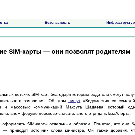
отка
Безопасность
Инфраструктур
кие SIM-карты — они позволят родителям
ьных детских SIM-карт, благодаря которым родители смогут полу
ициального заявления. Об этом
пишут
«Ведомости» со ссылкой
зи и массовых коммуникаций Максута Шадаева, который сде
иональном форуме поисково-спасательного отряда «ЛизаАлерт».
и оформлять SIM-карты отдельным образом. Понятно, что они б
, — приводит источник слова министра. Он также добавил, ч