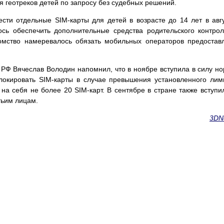
я геотреков детей по запросу без судебных решений.
ти отдельные SIM-карты для детей в возрасте до 14 лет в авг
лось обеспечить дополнительные средства родительского контро
мство намеревалось обязать мобильных операторов предостав
РФ Вячеслав Володин напомнил, что в ноябре вступила в силу н
локировать SIM-карты в случае превышения установленного лим
а себя не более 20 SIM-карт. В сентябре в стране также вступи
тьим лицам.
3DN