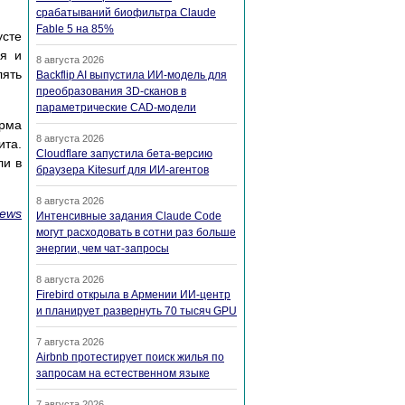
срабатываний биофильтра Claude
Fable 5 на 85%
усте
ля и
8 августа 2026
лять
Backflip AI выпустила ИИ-модель для
преобразования 3D-сканов в
параметрические CAD-модели
орма
8 августа 2026
ита.
Cloudflare запустила бета-версию
ли в
браузера Kitesurf для ИИ-агентов
8 августа 2026
ews
Интенсивные задания Claude Code
могут расходовать в сотни раз больше
энергии, чем чат-запросы
8 августа 2026
Firebird открыла в Армении ИИ-центр
и планирует развернуть 70 тысяч GPU
7 августа 2026
Airbnb протестирует поиск жилья по
запросам на естественном языке
7 августа 2026