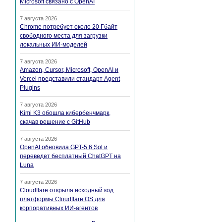
Microsoft связано с OpenAI
7 августа 2026
Chrome потребует около 20 Гбайт
свободного места для загрузки
локальных ИИ-моделей
7 августа 2026
Amazon, Cursor, Microsoft, OpenAI и
Vercel представили стандарт Agent
Plugins
7 августа 2026
Kimi K3 обошла кибербенчмарк,
скачав решение с GitHub
7 августа 2026
OpenAI обновила GPT-5.6 Sol и
переведет бесплатный ChatGPT на
Luna
7 августа 2026
Cloudflare открыла исходный код
платформы Cloudflare OS для
корпоративных ИИ-агентов