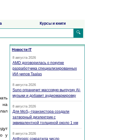
а
Курсы и книги
🔍
Новости IT
8 августа 2026
AMD договорилась о покупке
разработчика специализированных
ИИ-чипов Taalas
8 августа 2026
Suno ограничит массовую выгрузку AI-
музыки и добавит аудиомаркировку
чать
 на
8 августа 2026
лал
Для MoS₂-транзистора создали
затворный диэлектрик с
эквивалентной толщиной около 1 нм
удут
8 августа 2026
то у
Anthropic сократила число