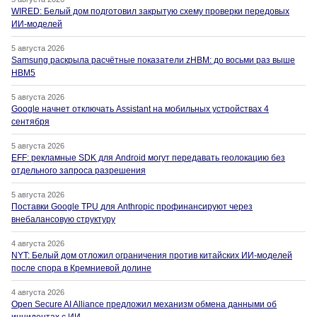
WIRED: Белый дом подготовил закрытую схему проверки передовых
ИИ-моделей
5 августа 2026
Samsung раскрыла расчётные показатели zHBM: до восьми раз выше
HBM5
5 августа 2026
Google начнет отключать Assistant на мобильных устройствах 4
сентября
5 августа 2026
EFF: рекламные SDK для Android могут передавать геолокацию без
отдельного запроса разрешения
5 августа 2026
Поставки Google TPU для Anthropic профинансируют через
внебалансовую структуру
4 августа 2026
NYT: Белый дом отложил ограничения против китайских ИИ-моделей
после спора в Кремниевой долине
4 августа 2026
Open Secure AI Alliance предложил механизм обмена данными об
инцидентах с ИИ