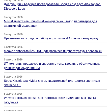
Джефф Дин и ведущие исследователи Google создадут ИИ-стартап
Discovery Loop
6 августа 2026
Mistral выпустила Shieldstral — модель на 3 млрд параметров для
адаптивной модерации
6 августа 2026
Правительство создало рабочую группу по ИИ и авторскому праву
6 августа 2026
Moove привлекла $250 млн для развития инфраструктуры роботакси
6 августа 2026
ИТ-компании предложили упростить использование обезличенных
данных для обучения ИИ
5 августа 2026
SpaceX выбрала Nvidia для вычислительной платформы спутников
Starmind AI1
5 августа 2026
Waymo открыла сервис беспилотных такси в Далласе без списка
ожидания
5 августа 2026