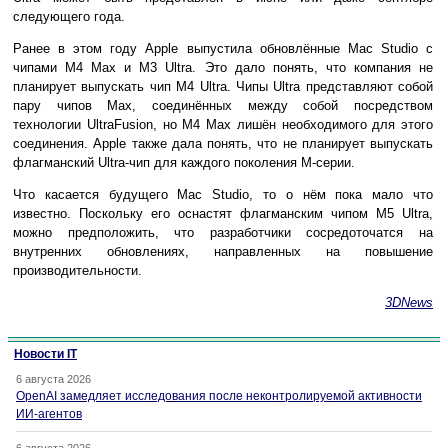
следующего года.
Ранее в этом году Apple выпустила обновлённые Mac Studio с
чипами M4 Max и M3 Ultra. Это дало понять, что компания не
планирует выпускать чип M4 Ultra. Чипы Ultra представляют собой
пару чипов Max, соединённых между собой посредством
технологии UltraFusion, но M4 Max лишён необходимого для этого
соединения. Apple также дала понять, что не планирует выпускать
флагманский Ultra-чип для каждого поколения M-серии.
Что касается будущего Mac Studio, то о нём пока мало что
известно. Поскольку его оснастят флагманским чипом M5 Ultra,
можно предположить, что разработчики сосредоточатся на
внутренних обновлениях, направленных на повышение
производительности.
3DNews
Новости IT
6 августа 2026
OpenAI замедляет исследования после неконтролируемой активности
ИИ-агентов
6 августа 2026