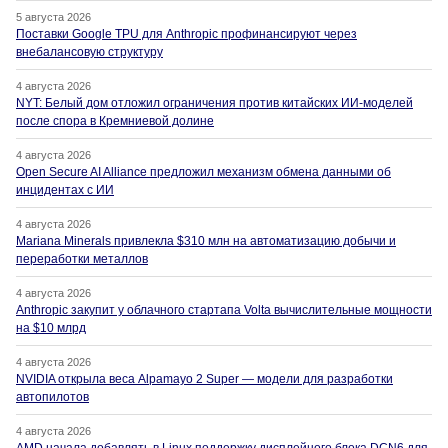
5 августа 2026
Поставки Google TPU для Anthropic профинансируют через
внебалансовую структуру
4 августа 2026
NYT: Белый дом отложил ограничения против китайских ИИ-моделей
после спора в Кремниевой долине
4 августа 2026
Open Secure AI Alliance предложил механизм обмена данными об
инцидентах с ИИ
4 августа 2026
Mariana Minerals привлекла $310 млн на автоматизацию добычи и
переработки металлов
4 августа 2026
Anthropic закупит у облачного стартапа Volta вычислительные мощности
на $10 млрд
4 августа 2026
NVIDIA открыла веса Alpamayo 2 Super — модели для разработки
автопилотов
4 августа 2026
AMD начала добавлять в Linux поддержку дисплейного блока DCN6 для