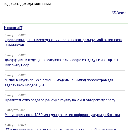
годового дохода компании.
3DNews
Новости IT
6 августа 2026
OpenAI замедляет исследования после неконтролируемой активности
ИИ-агентов
6 августа 2026
Джефф Дин и ведущие исследователи Google создадут ИИ-стартап
Discovery Loop
6 августа 2026
Mistral выпустила Shieldstral — модель на 3 млрд параметров для
адаптивной модерации
6 августа 2026
Правительство создало рабочую группу по ИИ и авторскому праву
6 августа 2026
Moove привлекла $250 млн для развития инфраструктуры роботакси
6 августа 2026
ИТ-компании предложили упростить использование обезличенных