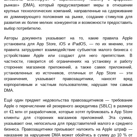
рынках» (DMA), который предусматривает меры в отношении
крупных технологических компаний, направленные на сдерживание
их доминирующего положения на рынке, создание стимулов для
развития их более мелких конкурентов и возможности предоставить
выбор потребителю.
Авторы документа указывают на то, какие правила Apple
установила для App Store, iOS и iPadOS, — по их мнению, эти
правила затрудняют взаимодействие субъектов малого бизнеса с
устройствами Apple или создают для него препятствия. В
частности, говорится об ограничениях на установку и работу
сторонних магазинов приложений, а также самих приложений,
установленных из источников, отличных от App Store — эти
ограничения, указывают правозащитники, наносят вред
корпоративным и частным пользователям, нарушая тем самым
DMA.
Ещё один предмет недовольства правозащитников — требование
Apple о перечислении ей резервного аккредитива (SBLC) в размере
от €1 млн от разработчиков, которые хотят публиковать в App Store
клиенты для сторонних магазинов приложений. Эта сумма,
указывают они, непосильна для представителей малого и среднего
бизнеса. Правозащитники призывают наложить на Apple штраф —
наказание за нарушение DMA может обойтись в сумму до 10 % от