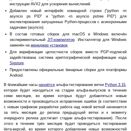
инструкции AVX2 для ускорения вычислений.
Добавлен новый интерфейс командной строки ("python -m
asyncio ps PID" и "python -m asyncio pstree PID") для
инспектирования запущенных Python-процессов с асинхронными
задачами (asyncio).
В состав готовых сборок для macOS и Windows включён
экспериментальный
JIT-компилятор
. Инсталлятор для Windows
заменён на
менеджер установок
.
Для верификации целостности сборок вместо PGP-подписей
задействована система криптографической верификации кода
Sigstore
.
Предоставлены официальные бинарные сборки для платформы
Android.
В ближайшие часы
начнётся
альфа-тестирование ветки
Python 3.15
,
которая будет находиться на стадии альфа-выпусков в течение
семи месяцев, во время которых будут добавляться новые
возможности и производиться исправление ошибок (в соответствии
с новым графиком разработки работа над новой веткой начинается
за пять месяцев до релиза предыдущей ветки и к моменту
очередного релиза достигает стадии альфа-тестирования). После
этого в течение трёх месяцев будет проводиться тестирование
бета-версий, во время которого добавление новых возможностей