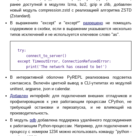
ранее доступной в модулях lzma, bz2, gzip и zlib, добавлен
новый модуль compression.zstd с реализацией алгоритма ZSTD
(Zstandard).
В выражениях "except" и "except*"
разрешено
не помещать
содержимое в скобки, если в выражении указывается несколько
типов исключений и не используется ключевое слово "as".
   try:

       connect_to_server()

   except TimeoutError, ConnectionRefusedError:

В интерактивной оболочке PyREPL реализована подсветка
синтаксиса. Включён цветной вывод в CLI-утилитах из модулей
unittest, argparse, json и calendar.
Добавлен
интерфейс для подключения внешних отладчиков и
профилировщиков к уже работающим процессам CPython, не
требующий остановки и перезапуска, и не влияющий на
производительность.
В модуль
pdb
добавлена поддержка удалённого подсоединения
к работающим Python-процессам. Например, для подключения к
процессу с номером 1234 можно использовать команду "python -