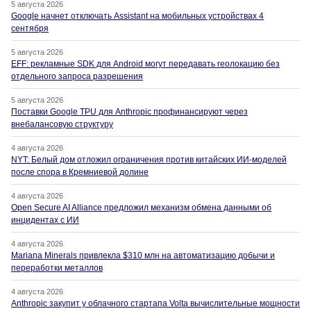
5 августа 2026
Google начнет отключать Assistant на мобильных устройствах 4
сентября
5 августа 2026
EFF: рекламные SDK для Android могут передавать геолокацию без
отдельного запроса разрешения
5 августа 2026
Поставки Google TPU для Anthropic профинансируют через
внебалансовую структуру
4 августа 2026
NYT: Белый дом отложил ограничения против китайских ИИ-моделей
после спора в Кремниевой долине
4 августа 2026
Open Secure AI Alliance предложил механизм обмена данными об
инцидентах с ИИ
4 августа 2026
Mariana Minerals привлекла $310 млн на автоматизацию добычи и
переработки металлов
4 августа 2026
Anthropic закупит у облачного стартапа Volta вычислительные мощности