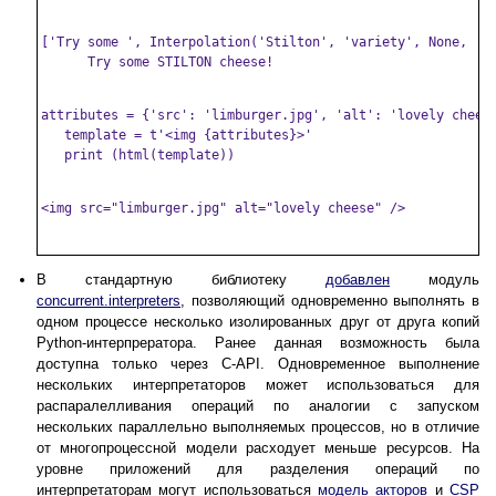
['Try some ', Interpolation('Stilton', 'variety', None, '')
      Try some STILTON cheese!

attributes = {'src': 'limburger.jpg', 'alt': 'lovely cheese
   template = t'<img {attributes}>'

   print (html(template))

<img src="limburger.jpg" alt="lovely cheese" />

В стандартную библиотеку
добавлен
модуль
concurrent.interpreters
, позволяющий одновременно выполнять в
одном процессе несколько изолированных друг от друга копий
Python-интерпрератора. Ранее данная возможность была
доступна только через C-API. Одновременное выполнение
нескольких интерпретаторов может использоваться для
распаралелливания операций по аналогии с запуском
нескольких параллельно выполняемых процессов, но в отличие
от многопроцессной модели расходует меньше ресурсов. На
уровне приложений для разделения операций по
интерпретаторам могут использоваться
модель акторов
и
CSP