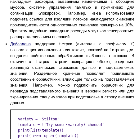
накладным расходам, вызванным изменениями в сборщике
мусора, системе управления памятью и примитивах для
организации блокировок. Например, из-за использования
подсчёта ссылок для изоляции потоков наблюдается снижение
производительности однопоточных сценариев примерно на 10%.
При этом подобные накладные расходы могут компенсироваться
распараллеливанием операций.
Добавлена
поддержка t-строк (литералы с префиксом 't')
позволяющих использовать синтаксис, похожий на f-строки, для
создания собственных обработчиков шаблонов в строках. В
отличие от f-строк t-строки возвращают объект, раздельно
хранящий статические строковые данные и подставляемые
значения. Раздельное хранение позволяет привязывать
собственные обработчики, влияющие только на подставляемые
значения. Например, можно подключить обработчик для
перевода подставляемого значения в верхний регистр или для
экранирования спецсимволов при подстановке в строку внешних
данных.
   variety = 'Stilton'

   template = t'Try some {variety} cheese!'

   print(list(template))

   print(lower_upper(template))
