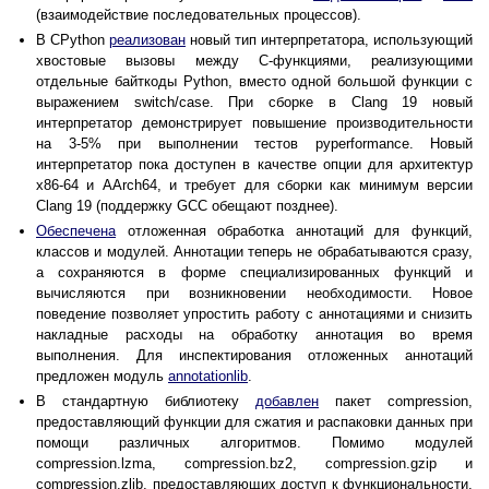
(взаимодействие последовательных процессов).
В CPython
реализован
новый тип интерпретатора, использующий
хвостовые вызовы между C‑функциями, реализующими
отдельные байткоды Python, вместо одной большой функции с
выражением switch/case. При сборке в Clang 19 новый
интерпретатор демонстрирует повышение производительности
на 3-5% при выполнении тестов pyperformance. Новый
интерпретатор пока доступен в качестве опции для архитектур
x86-64 и AArch64, и требует для сборки как минимум версии
Clang 19 (поддержку GCC обещают позднее).
Обеспечена
отложенная обработка аннотаций для функций,
классов и модулей. Аннотации теперь не обрабатываются сразу,
а сохраняются в форме специализированных функций и
вычисляются при возникновении необходимости. Новое
поведение позволяет упростить работу с аннотациями и снизить
накладные расходы на обработку аннотация во время
выполнения. Для инспектирования отложенных аннотаций
предложен модуль
annotationlib
.
В стандартную библиотеку
добавлен
пакет compression,
предоставляющий функции для сжатия и распаковки данных при
помощи различных алгоритмов. Помимо модулей
compression.lzma, compression.bz2, compression.gzip и
compression.zlib, предоставляющих доступ к функциональности,