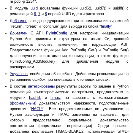
m pdb -p 1234".
В модуль
uuid
добавлены функции uuid6(), uuid7() и uuid8() с
реализацией
6
,
7
и
8
версий UUID-идентификаторов.
Добавлен
вывод предупреждения при использовании выражений
"return", "break" и "continue" для выхода из блока "
finally
".
Добавлен
C API
PyInitConfig
для настройки инициализации
Python без привязки с структурам на языке Си, дающий
возможность вносить изменения, не нарушающие ABI.
Предоставляются функции Add PyConfig_Get() и PyConfig_Set()
для получения и выставления конфигурации, а также функция
PyInitConfig_AddModule() для добавления модуля с
расширением.
Улучшены
сообщения об ошибках. Добавлены рекомендации по
устранению ошибок при опечатках в ключевых словах.
В состав
интегрированы
результаты работы по замене в Python
реализаций криптографических алгоритмов, предлагаемых в
модулях
hashlib
и
hmac
, на варианты с математическим
(
формальным
) доказательством надёжности, подготовленные
проектом "
HACL*
". Все предоставляемые по умолчанию в
Python хэш-функции и HMAC заменены на варианты, для
которых предоставлено формальное доказательство
соответствия (формальная верификация). Среди прочего,
добавлена реализация HMAC-BLAKE2, использующая SIMD-