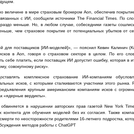
удущем.
по величине в мире страховым брокером Aon, обеспечив покрыти
вязанных с ИИ, сообщили источники The Financial Times. По сл
ораздо меньше. Но, в любом случае, собеседники газеты сошлис
еньше, чем страховое покрытие от потенциальных убытков от с
ей для поставщиков [ИИ-моделей]», — пояснил Кевин Калинич (K
рисков в Aon, говоря о страховом секторе в целом. По его сло
ь себе платить, если поставщик ИИ допустит ошибку, которая в и
му, совокупному риску».
оставлять комплексное страхование ИИ-компаниям обусловл
ьных исков, с которыми сталкиваются участники этого рынка. 
и предъявления крупным американским компаниям исков с огром
к «ядерные вердикты».
обвиняется в нарушении авторских прав газетой New York Tim
х контента для обучения моделей без их согласия. Также комп
мерти по неосторожности родителями 16-летнего подростка, кот
обсуждения методов работы с ChatGPT