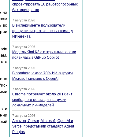
спроектировать 16 работоспособных
бактериофагов
е на
овам
7 августа 2026
ь во
В эксперименте пользователи
пропустили треть опасных команд
ерии
ИИ-агента
7 августа 2026
evin
Модель Kimi K3 с открытыми весами
вам,
появилась в GitHub Copilot
тоге
7 августа 2026
Bloomberg: около 70% ИИ-выручки
ено
Microsoft связано с OpenAI
Риск
7 августа 2026
ными
Chrome потребует около 20 Гбайт
свободного места для загрузки
локальных ИИ-моделей
es и
ании
7 августа 2026
Amazon, Cursor, Microsoft, OpenAI и
орый
Vercel представили стандарт Agent
Plugins