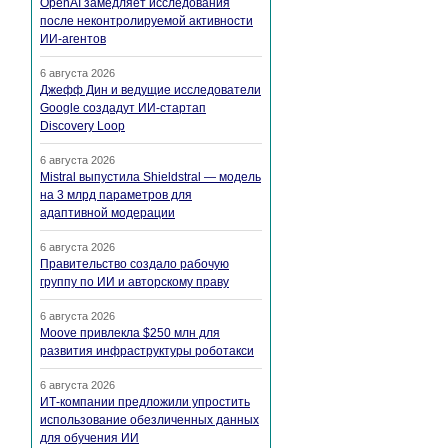
OpenAI замедляет исследования
после неконтролируемой активности
ИИ-агентов
6 августа 2026
Джефф Дин и ведущие исследователи
Google создадут ИИ-стартап
Discovery Loop
6 августа 2026
Mistral выпустила Shieldstral — модель
на 3 млрд параметров для
адаптивной модерации
6 августа 2026
Правительство создало рабочую
группу по ИИ и авторскому праву
6 августа 2026
Moove привлекла $250 млн для
развития инфраструктуры роботакси
6 августа 2026
ИТ-компании предложили упростить
использование обезличенных данных
для обучения ИИ