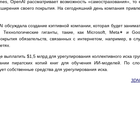
imes, OpenAI рассматривает возможность «самострахования», то 
сширения своего покрытия. На сегодняшний день компания привл
AI обсуждала создание кэптивной компании, которая будет занима
Технологические гиганты, такие, как Microsoft, Meta✴ и Goo
окрытия обязательств, связанных с интернетом, например, в сл
етях.
е выплатить $1,5 млрд для урегулирования коллективного иска гр
вании пиратских копий книг для обучения ИИ-моделей. По сл
ует собственные средства для урегулирования иска.
3DN