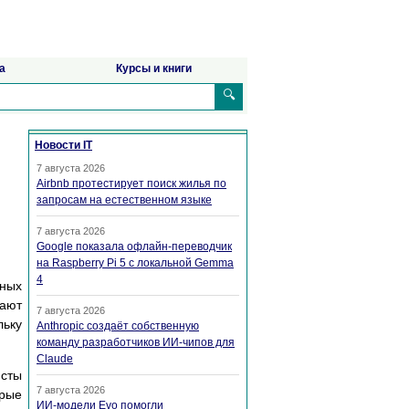
а
Курсы и книги
🔍
Новости IT
7 августа 2026
Airbnb протестирует поиск жилья по
запросам на естественном языке
7 августа 2026
Google показала офлайн-переводчик
на Raspberry Pi 5 с локальной Gemma
4
ьных
вают
7 августа 2026
льку
Anthropic создаёт собственную
команду разработчиков ИИ-чипов для
Claude
исты
7 августа 2026
орые
ИИ-модели Evo помогли