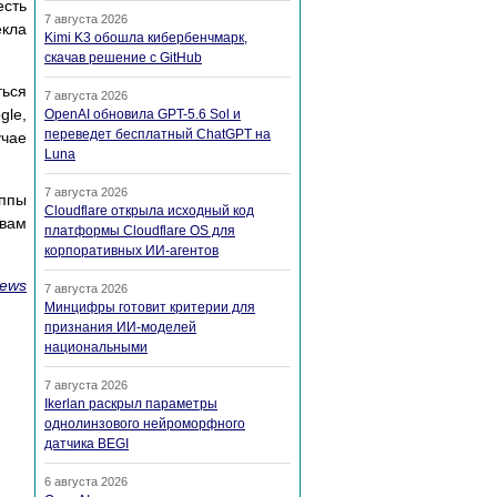
есть
7 августа 2026
екла
Kimi K3 обошла кибербенчмарк,
скачав решение с GitHub
ться
7 августа 2026
gle,
OpenAI обновила GPT-5.6 Sol и
переведет бесплатный ChatGPT на
учае
Luna
7 августа 2026
уппы
Cloudflare открыла исходный код
овам
платформы Cloudflare OS для
корпоративных ИИ-агентов
ews
7 августа 2026
Минцифры готовит критерии для
признания ИИ-моделей
национальными
7 августа 2026
Ikerlan раскрыл параметры
однолинзового нейроморфного
датчика BEGI
6 августа 2026