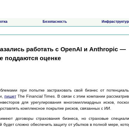
отка
Безопасность
Инфраструктур
зались работать с OpenAI и Anthropic —
не поддаются оценке
роблемами при попытке застраховать свой бизнес от потенциал
ми,
пишет
The Financial Times. В связи с этим компании рассматри
инвесторов для урегулирования многомиллиардных исков, поско
оставлять комплексное покрытие рисков, связанных с ИИ.
 имеют договоры страхования бизнеса, но страховые специал
й будет сложно обеспечить защиту от убытков в полной мере, кот