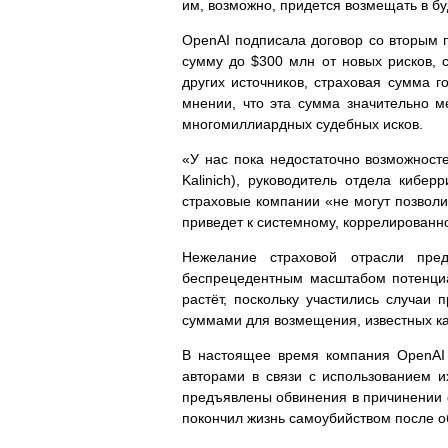
им, возможно, придется возмещать в б
OpenAI подписала договор со вторым 
сумму до $300 млн от новых рисков, с
других источников, страховая сумма г
мнении, что эта сумма значительно м
многомиллиардных судебных исков.
«У нас пока недостаточно возможност
Kalinich), руководитель отдела кибер
страховые компании «не могут позволит
приведет к системному, коррелированно
Нежелание страховой отрасли пред
беспрецедентным масштабом потенциал
растёт, поскольку участились случа
суммами для возмещения, известных ка
В настоящее время компания OpenAI 
авторами в связи с использованием и
предъявлены обвинения в причинении с
покончил жизнь самоубийством после 