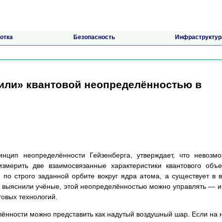
отка
Безопасность
Инфраструктур
или» квантовой неопределённостью в
инцип неопределённости Гейзенберга, утверждает, что невозм
змерить две взаимосвязанные характеристики квантового объе
по строго заданной орбите вокруг ядра атома, а существует в 
ак выяснили учёные, этой неопределённостью можно управлять — и
товых технологий.
ённости можно представить как надутый воздушный шар. Если на 