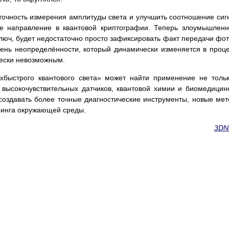
точность измерения амплитуды света и улучшить соотношение сиг
ое направление в квантовой криптографии. Теперь злоумышленн
юч, будет недостаточно просто зафиксировать факт передачи фо
ень неопределённости, который динамически изменяется в проц
чески невозможным.
рхбыстрого квантового света» может найти применение не толь
 высокочувствительных датчиков, квантовой химии и биомедицин
создавать более точные диагностические инструменты, новые ме
ринга окружающей среды.
3DN