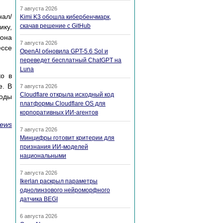
7 августа 2026
нал/
Kimi K3 обошла кибербенчмарк,
скачав решение с GitHub
ику,
тона
7 августа 2026
ессе
OpenAI обновила GPT-5.6 Sol и
переведет бесплатный ChatGPT на
Luna
ко в
е. В
7 августа 2026
Cloudflare открыла исходный код
тоды
платформы Cloudflare OS для
корпоративных ИИ-агентов
ews
7 августа 2026
Минцифры готовит критерии для
признания ИИ-моделей
национальными
7 августа 2026
Ikerlan раскрыл параметры
однолинзового нейроморфного
датчика BEGI
6 августа 2026