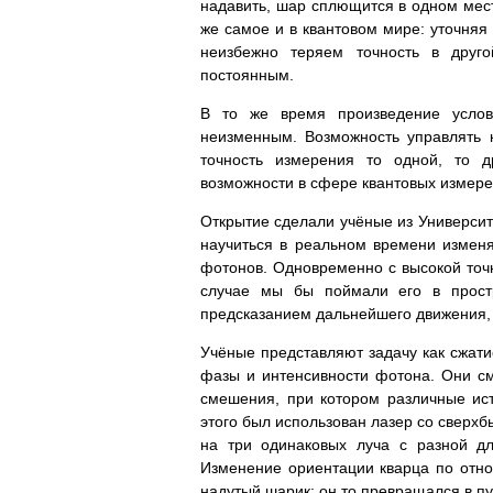
надавить, шар сплющится в одном мест
же самое и в квантовом мире: уточняя
неизбежно теряем точность в друго
постоянным.
В то же время произведение условн
неизменным. Возможность управлять 
точность измерения то одной, то д
возможности в сфере квантовых измерен
Открытие сделали учёные из Университе
научиться в реальном времени изменя
фотонов. Одновременно с высокой точн
случае мы бы поймали его в прост
предсказанием дальнейшего движения, 
Учёные представляют задачу как сжати
фазы и интенсивности фотона. Они с
смешения, при котором различные ист
этого был использован лазер со сверх
на три одинаковых луча с разной дл
Изменение ориентации кварца по отнош
надутый шарик: он то превращался в пу