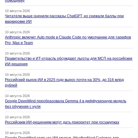
помощнику
10 августа 2026
Читатели выше оценили рассказы ChatGPT, но снижали баллы при
маркировке ИИ
10 августа 2026
Anthropic включит Auto mode в Claude Code по умолчанию для тарифов
Pro, Max и Team
10 августа 2026
Правительство и ИТ-отрасль обсуждают льготы для МСП на российские
ИИ-решения
10 августа 2026
Российский рынок ИИ в 2025 году вырос почти на 30%, до 316 млрд
рублей
10 августа 2026
Google DeepMind преобразовала Gemma 4 в диффузионную модель
без обучения с нуля
10 августа 2026
Российским ИИ-решениям могут дать приоритет при госзакупках
10 августа 2026
Google DeepMind открыла ИИ-модель WeatherNext Cyclones для