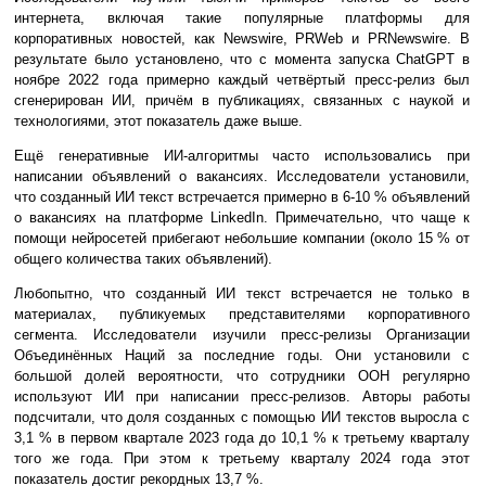
интернета, включая такие популярные платформы для
корпоративных новостей, как Newswire, PRWeb и PRNewswire. В
результате было установлено, что с момента запуска ChatGPT в
ноябре 2022 года примерно каждый четвёртый пресс-релиз был
сгенерирован ИИ, причём в публикациях, связанных с наукой и
технологиями, этот показатель даже выше.
Ещё генеративные ИИ-алгоритмы часто использовались при
написании объявлений о вакансиях. Исследователи установили,
что созданный ИИ текст встречается примерно в 6-10 % объявлений
о вакансиях на платформе LinkedIn. Примечательно, что чаще к
помощи нейросетей прибегают небольшие компании (около 15 % от
общего количества таких объявлений).
Любопытно, что созданный ИИ текст встречается не только в
материалах, публикуемых представителями корпоративного
сегмента. Исследователи изучили пресс-релизы Организации
Объединённых Наций за последние годы. Они установили с
большой долей вероятности, что сотрудники ООН регулярно
используют ИИ при написании пресс-релизов. Авторы работы
подсчитали, что доля созданных с помощью ИИ текстов выросла с
3,1 % в первом квартале 2023 года до 10,1 % к третьему кварталу
того же года. При этом к третьему кварталу 2024 года этот
показатель достиг рекордных 13,7 %.