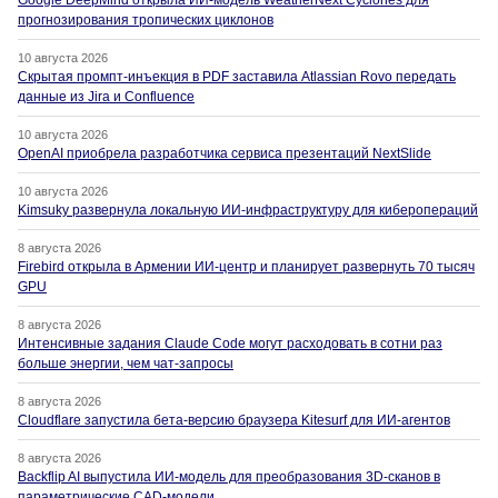
прогнозирования тропических циклонов
10 августа 2026
Скрытая промпт-инъекция в PDF заставила Atlassian Rovo передать
данные из Jira и Confluence
10 августа 2026
OpenAI приобрела разработчика сервиса презентаций NextSlide
10 августа 2026
Kimsuky развернула локальную ИИ-инфраструктуру для киберопераций
8 августа 2026
Firebird открыла в Армении ИИ-центр и планирует развернуть 70 тысяч
GPU
8 августа 2026
Интенсивные задания Claude Code могут расходовать в сотни раз
больше энергии, чем чат-запросы
8 августа 2026
Cloudflare запустила бета-версию браузера Kitesurf для ИИ-агентов
8 августа 2026
Backflip AI выпустила ИИ-модель для преобразования 3D-сканов в
параметрические CAD-модели