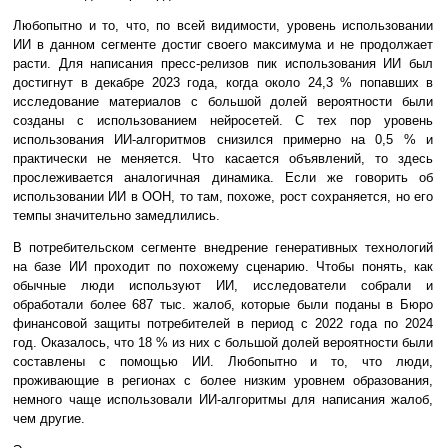
Любопытно и то, что, по всей видимости, уровень использовании
ИИ в данном сегменте достиг своего максимума и не продолжает
расти. Для написания пресс-релизов пик использования ИИ был
достигнут в декабре 2023 года, когда около 24,3 % попавших в
исследование материалов с большой долей вероятности были
созданы с использованием нейросетей. С тех пор уровень
использования ИИ-алгоритмов снизился примерно на 0,5 % и
практически не меняется. Что касается объявлений, то здесь
прослеживается аналогичная динамика. Если же говорить об
использовании ИИ в ООН, то там, похоже, рост сохраняется, но его
темпы значительно замедлились.
В потребительском сегменте внедрение генеративных технологий
на базе ИИ проходит по похожему сценарию. Чтобы понять, как
обычные люди используют ИИ, исследователи собрали и
обработали более 687 тыс. жалоб, которые были поданы в Бюро
финансовой защиты потребителей в период с 2022 года по 2024
год. Оказалось, что 18 % из них с большой долей вероятности были
составлены с помощью ИИ. Любопытно и то, что люди,
проживающие в регионах с более низким уровнем образования,
немного чаще использовали ИИ-алгоритмы для написания жалоб,
чем другие.