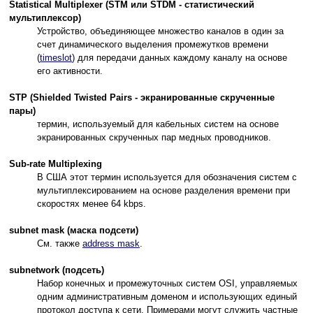
Statistical Multiplexer (STM или STDM - статистический
мультиплексор)
Устройство, объединяющее множество каналов в один за
счет динамического выделения промежутков времени
(
timeslot
) для передачи данных каждому каналу на основе
его активности.
STP (Shielded Twisted Pairs - экранированные скрученные
пары)
термин, используемый для кабельных систем на основе
экранированных скрученных пар медных проводников.
Sub-rate Multiplexing
В США этот термин используется для обозначения систем с
мультиплексированием на основе разделения времени при
скоростях менее 64 kbps.
subnet mask (маска подсети)
См. также
address mask
.
subnetwork (подсеть)
Набор конечных и промежуточных систем OSI, управляемых
одним административным доменом и использующих единый
протокол доступа к сети. Примерами могут служить частные