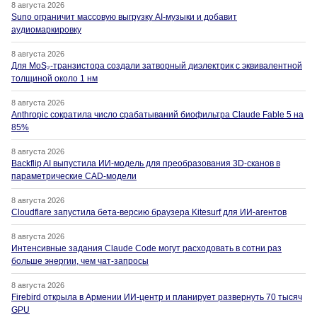
8 августа 2026
Suno ограничит массовую выгрузку AI-музыки и добавит
аудиомаркировку
8 августа 2026
Для MoS₂-транзистора создали затворный диэлектрик с эквивалентной
толщиной около 1 нм
8 августа 2026
Anthropic сократила число срабатываний биофильтра Claude Fable 5 на
85%
8 августа 2026
Backflip AI выпустила ИИ-модель для преобразования 3D-сканов в
параметрические CAD-модели
8 августа 2026
Cloudflare запустила бета-версию браузера Kitesurf для ИИ-агентов
8 августа 2026
Интенсивные задания Claude Code могут расходовать в сотни раз
больше энергии, чем чат-запросы
8 августа 2026
Firebird открыла в Армении ИИ-центр и планирует развернуть 70 тысяч
GPU