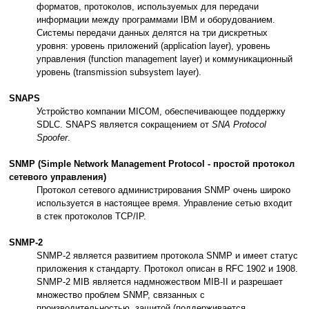
форматов, протоколов, используемых для передачи
информации между программами IBM и оборудованием.
Системы передачи данных делятся на три дискретных
уровня: уровень приложений (application layer), уровень
управления (function management layer) и коммуникационный
уровень (transmission subsystem layer).
SNAPS
Устройство компании MICOM, обеспечивающее поддержку
SDLC. SNAPS является сокращением от
SNA Protocol
Spoofer
.
SNMP (Simple Network Management Protocol - простой протокол
сетевого управления)
Протокол сетевого администрирования SNMP очень широко
используется в настоящее время. Управление сетью входит
в стек протоколов TCP/IP.
SNMP-2
SNMP-2 является развитием протокола SNMP и имеет статус
приложения к стандарту. Протокол описан в RFC 1902 и 1908.
SNMP-2 MIB является надмножеством MIB-II и разрешает
множество проблем SNMP, связанных с
производительностью, защитой (поддерживается