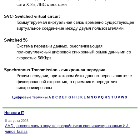
сети X.25, ЛВС с мостами.
SVC- Switched virtual circuit
Коммутируемая виртуальная связь временно существующее
виртуальное соединение между двумя пользователями.
Switched 56
Система передачи данных, обеспечивающая
полнодуплексный цифровой синхронный обмен данными со
скоростью 56Kbps.
Synchronous Transmission - синхронная передача
Режим передачи, при котором биты данных пересылаются с
фиксированной скоростью, а приемник и передатчик
синхронизированы.
Цифровые термины
A
B
C
D
E
F
G
H
I
J
K
L
M
N
O
P
Q
R
S
T
U
V
W
X
Новости IT
8 августа 2026
AMD договорилась о покупке разработчика специализированных ИИ-
чипов Taalas