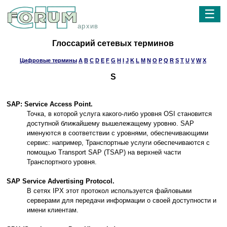
☰
архив
Глоссарий сетевых терминов
Цифровые термины
A
B
C
D
E
F
G
H
I
J
K
L
M
N
O
P
Q
R
S
T
U
V
W
X
S
SAP: Service Access Point.
Точка, в которой услуга какого-либо уровня OSI становится
доступной ближайшему вышележащему уровню. SAP
именуются в соответствии с уровнями, обеспечивающими
сервис: например, Транспортные услуги обеспечиваются с
помощью Transport SAP (TSAP) на верхней части
Транспортного уровня.
SAP Service Advertising Protocol.
В сетях IPX этот протокол используется файловыми
серверами для передачи информации о своей доступности и
имени клиентам.