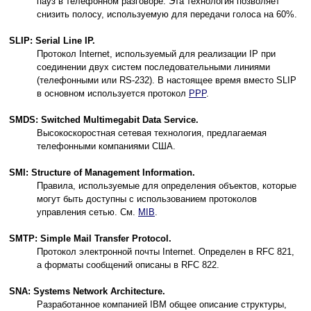
пауз в телефонном разговоре. Эта технология позволяет
снизить полосу, используемую для передачи голоса на 60%.
SLIP: Serial Line IP.
Протокол Internet, используемый для реализации IP при
соединении двух систем последовательными линиями
(телефонными или RS-232). В настоящее время вместо SLIP
в основном используется протокол
PPP
.
SMDS: Switched Multimegabit Data Service.
Высокоскоростная сетевая технология, предлагаемая
телефонными компаниями США.
SMI: Structure of Management Information.
Правила, используемые для определения объектов, которые
могут быть доступны с использованием протоколов
управления сетью. См.
MIB
.
SMTP: Simple Mail Transfer Protocol.
Протокол электронной почты Internet. Определен в RFC 821,
а форматы сообщений описаны в RFC 822.
SNA: Systems Network Architecture.
Разработанное компанией IBM общее описание структуры,