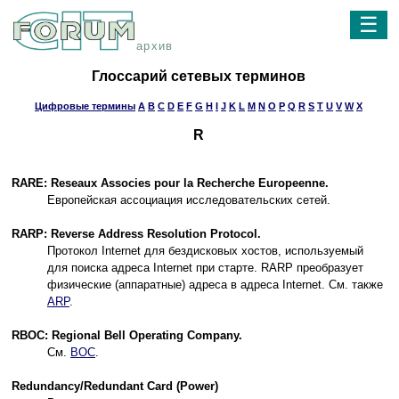
☰
архив
Глоссарий сетевых терминов
Цифровые термины
A
B
C
D
E
F
G
H
I
J
K
L
M
N
O
P
Q
R
S
T
U
V
W
X
R
RARE: Reseaux Associes pour la Recherche Europeenne.
Европейская ассоциация исследовательских сетей.
RARP: Reverse Address Resolution Protocol.
Протокол Internet для бездисковых хостов, используемый
для поиска адреса Internet при старте. RARP преобразует
физические (аппаратные) адреса в адреса Internet. См. также
ARP
.
RBOC: Regional Bell Operating Company.
См.
BOC
.
Redundancy/Redundant Card (Power)