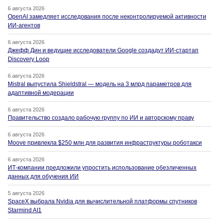
6 августа 2026
OpenAI замедляет исследования после неконтролируемой активности
ИИ-агентов
6 августа 2026
Джефф Дин и ведущие исследователи Google создадут ИИ-стартап
Discovery Loop
6 августа 2026
Mistral выпустила Shieldstral — модель на 3 млрд параметров для
адаптивной модерации
6 августа 2026
Правительство создало рабочую группу по ИИ и авторскому праву
6 августа 2026
Moove привлекла $250 млн для развития инфраструктуры роботакси
6 августа 2026
ИТ-компании предложили упростить использование обезличенных
данных для обучения ИИ
5 августа 2026
SpaceX выбрала Nvidia для вычислительной платформы спутников
Starmind AI1