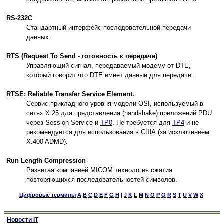
RS-232C
Стандартный интерфейс последовательной передачи
данных.
RTS (Request To Send - готовность к передаче)
Управляющий сигнал, передаваемый модему от DTE,
который говорит что DTE имеет данные для передачи.
RTSE: Reliable Transfer Service Element.
Сервис прикладного уровня модели OSI, используемый в
сетях X.25 для представления (handshake) приложений PDU
через Session Service и
TP0
. Не требуется для
TP4
и не
рекомендуется для использования в США (за исключением
X.400 ADMD).
Run Length Compression
Развитая компанией MICOM технология сжатия
повторяющихся последовательностей символов.
Цифровые термины
A
B
C
D
E
F
G
H
I
J
K
L
M
N
O
P
Q
R
S
T
U
V
W
X
Новости IT