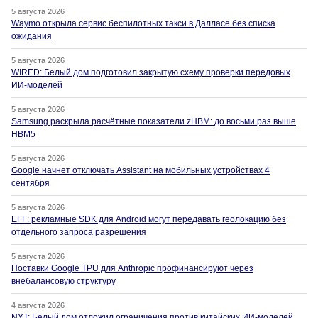
5 августа 2026
Waymo открыла сервис беспилотных такси в Далласе без списка
ожидания
5 августа 2026
WIRED: Белый дом подготовил закрытую схему проверки передовых
ИИ-моделей
5 августа 2026
Samsung раскрыла расчётные показатели zHBM: до восьми раз выше
HBM5
5 августа 2026
Google начнет отключать Assistant на мобильных устройствах 4
сентября
5 августа 2026
EFF: рекламные SDK для Android могут передавать геолокацию без
отдельного запроса разрешения
5 августа 2026
Поставки Google TPU для Anthropic профинансируют через
внебалансовую структуру
4 августа 2026
NYT: Белый дом отложил ограничения против китайских ИИ-моделей