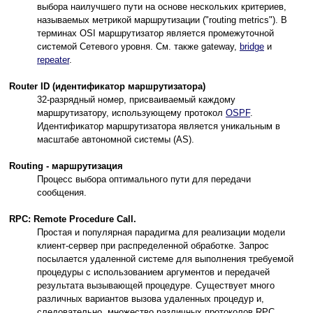
выбора наилучшего пути на основе нескольких критериев,
называемых метрикой маршрутизации ("routing metrics"). В
терминах OSI маршрутизатор является промежуточной
системой Сетевого уровня. См. также gateway,
bridge
и
repeater
.
Router ID (идентификатор маршрутизатора)
32-разрядный номер, присваиваемый каждому
маршрутизатору, использующему протокол
OSPF
.
Идентификатор маршрутизатора является уникальным в
масштабе автономной системы (AS).
Routing - маршрутизация
Процесс выбора оптимального пути для передачи
сообщения.
RPC: Remote Procedure Call.
Простая и популярная парадигма для реализации модели
клиент-сервер при распределенной обработке. Запрос
посылается удаленной системе для выполнения требуемой
процедуры с использованием аргументов и передачей
результата вызывающей процедуре. Существует много
различных вариантов вызова удаленных процедур и,
следовательно, множество различных протоколов RPC.