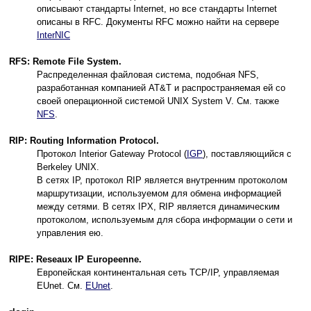
описывают стандарты Internet, но все стандарты Internet
описаны в RFC. Документы RFC можно найти на сервере
InterNIC
RFS: Remote File System.
Распределенная файловая система, подобная NFS,
разработанная компанией AT&T и распространяемая ей со
своей операционной системой UNIX System V. См. также
NFS
.
RIP: Routing Information Protocol.
Протокол Interior Gateway Protocol (
IGP
), поставляющийся с
Berkeley UNIX.
В сетях IP, протокол RIP является внутренним протоколом
маршрутизации, используемом для обмена информацией
между сетями. В сетях IPX, RIP является динамическим
протоколом, используемым для сбора информации о сети и
управления ею.
RIPE: Reseaux IP Europeenne.
Европейская континентальная сеть TCP/IP, управляемая
EUnet. См.
EUnet
.