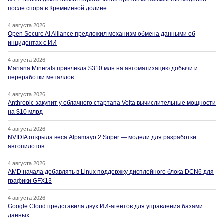
после спора в Кремниевой долине
4 августа 2026
Open Secure AI Alliance предложил механизм обмена данными об
инцидентах с ИИ
4 августа 2026
Mariana Minerals привлекла $310 млн на автоматизацию добычи и
переработки металлов
4 августа 2026
Anthropic закупит у облачного стартапа Volta вычислительные мощности
на $10 млрд
4 августа 2026
NVIDIA открыла веса Alpamayo 2 Super — модели для разработки
автопилотов
4 августа 2026
AMD начала добавлять в Linux поддержку дисплейного блока DCN6 для
графики GFX13
4 августа 2026
Google Cloud представила двух ИИ-агентов для управления базами
данных