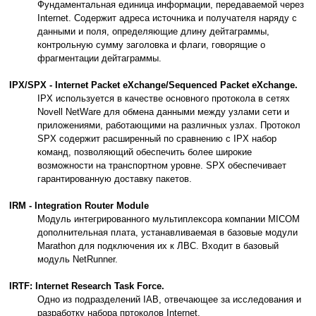
Фундаментальная единица информации, передаваемой через
Internet. Содержит адреса источника и получателя наряду с
данными и поля, определяющие длину дейтаграммы,
контрольную сумму заголовка и флаги, говорящие о
фрагментации дейтаграммы.
IPX/SPX - Internet Packet eXchange/Sequenced Packet eXchange.
IPX используется в качестве основного протокола в сетях
Novell NetWare для обмена данными между узлами сети и
приложениями, работающими на различных узлах. Протокол
SPX содержит расширенный по сравнению с IPX набор
команд, позволяющий обеспечить более широкие
возможности на транспортном уровне. SPX обеспечивает
гарантированную доставку пакетов.
IRM - Integration Router Module
Модуль интегрированного мультиплексора компании MICOM
дополнительная плата, устанавливаемая в базовые модули
Marathon для подключения их к ЛВС. Входит в базовый
модуль NetRunner.
IRTF: Internet Research Task Force.
Одно из подразделений IAB, отвечающее за исследования и
разработку набора пртоколов Internet.