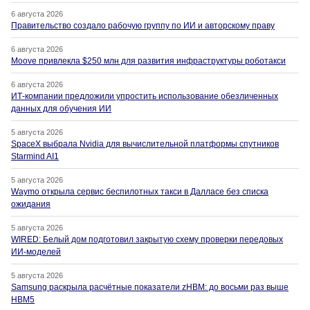
6 августа 2026
Правительство создало рабочую группу по ИИ и авторскому праву
6 августа 2026
Moove привлекла $250 млн для развития инфраструктуры роботакси
6 августа 2026
ИТ-компании предложили упростить использование обезличенных
данных для обучения ИИ
5 августа 2026
SpaceX выбрала Nvidia для вычислительной платформы спутников
Starmind AI1
5 августа 2026
Waymo открыла сервис беспилотных такси в Далласе без списка
ожидания
5 августа 2026
WIRED: Белый дом подготовил закрытую схему проверки передовых
ИИ-моделей
5 августа 2026
Samsung раскрыла расчётные показатели zHBM: до восьми раз выше
HBM5