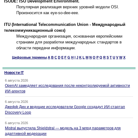
ISODE: ISO Development Environment.
Популярная реализация верхних уровней модели OSI.
Произносится как eye-so-dee-eee.
ITU (International Telecommunication Union - Международный
телекоммуникационный союз)
Международная организация, основанная европейскими
странами для разработки международных стандартов в
области передачи информации.
Цифровые термины
A
B
C
D
E
F
G
H
I
J
K
L
M
N
O
P
Q
R
S
T
U
V
W
X
Новости IT
6 августа 2026
OpenAI замедляет исследования после неконтролируемой активности
ИИ-агентов
6 августа 2026
Джефф Дин и ведущие исследователи Google создадут ИИ-стартап
Discovery Loop
6 августа 2026
Mistral выпустила Shieldstral — модель на 3 млрд параметров для
адаптивной модерации