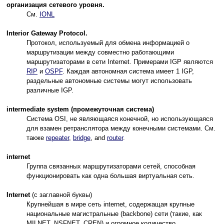
организация сетевого уровня.
См.
IONL
Interior Gateway Protocol.
Протокол, используемый для обмена информацией о
маршрутизации между совместно работающими
маршрутизаторами в сети Internet. Примерами IGP являются
RIP
и
OSPF
. Каждая автономная система имеет 1 IGP,
раздельные автономные системы могут использовать
различные IGP.
intermediate system (промежуточная система)
Система OSI, не являющаяся конечной, но использующаяся
для взамен ретранслятора между конечными системами. См.
также
repeater
,
bridge
, and
router
.
internet
Группа связанных маршрутизаторами сетей, способная
функционировать как одна большая виртуальная сеть.
Internet
(с заглавной буквы)
Крупнейшая в мире сеть internet, содержащая крупные
национальные магистральные (backbone) сети (такие, как
MILNET, NSFNET, CREN) и огромное количество