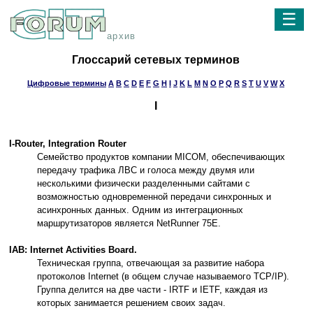
☰
архив
Глоссарий сетевых терминов
Цифровые термины
A
B
C
D
E
F
G
H
I
J
K
L
M
N
O
P
Q
R
S
T
U
V
W
X
I
I-Router, Integration Router
Семейство продуктов компании MICOM, обеспечивающих
передачу трафика ЛВС и голоса между двумя или
несколькими физически разделенными сайтами с
возможностью одновременной передачи синхронных и
асинхронных данных. Одним из интеграционных
маршрутизаторов является NetRunner 75Е.
IAB: Internet Activities Board.
Техническая группа, отвечающая за развитие набора
протоколов Internet (в общем случае называемого TCP/IP).
Группа делится на две части - IRTF и IETF, каждая из
которых занимается решением своих задач.