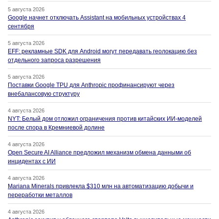
5 августа 2026
Google начнет отключать Assistant на мобильных устройствах 4
сентября
5 августа 2026
EFF: рекламные SDK для Android могут передавать геолокацию без
отдельного запроса разрешения
5 августа 2026
Поставки Google TPU для Anthropic профинансируют через
внебалансовую структуру
4 августа 2026
NYT: Белый дом отложил ограничения против китайских ИИ-моделей
после спора в Кремниевой долине
4 августа 2026
Open Secure AI Alliance предложил механизм обмена данными об
инцидентах с ИИ
4 августа 2026
Mariana Minerals привлекла $310 млн на автоматизацию добычи и
переработки металлов
4 августа 2026