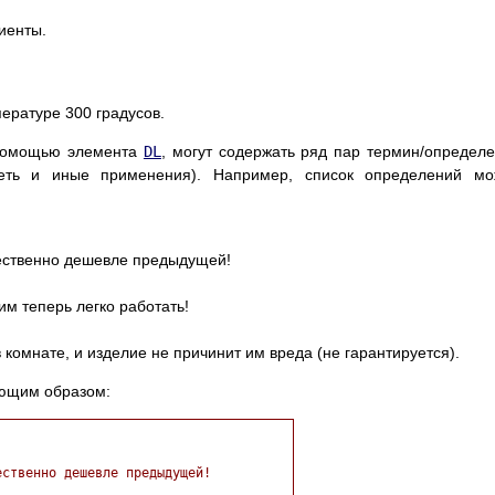
иенты.
пературе 300 градусов.
 помощью элемента
DL
, могут содержать ряд пар термин/определ
меть и иные применения). Например, список определений мо
ественно дешевле предыдущей!
им теперь легко работать!
 комнате, и изделие не причинит им вреда (не гарантируется).
ующим образом:
ственно дешевле предыдущей!
