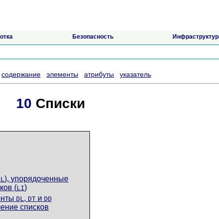
отка
Безопасность
Инфраструктур
содержание
элементы
атрибуты
указатель
10
Списки
),
упорядоченные
UL
ков (
)
LI
енты
,
и
DL
DT
DD
ение списков