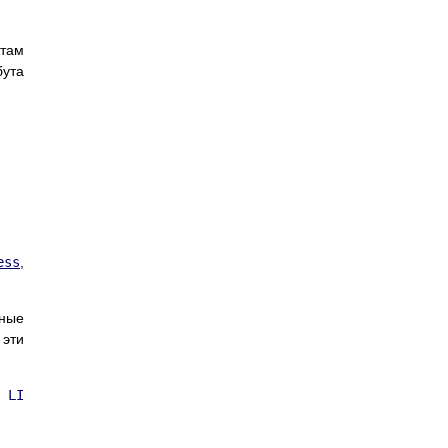
там
бута
ess
,
ьные
 эти
ом
LI