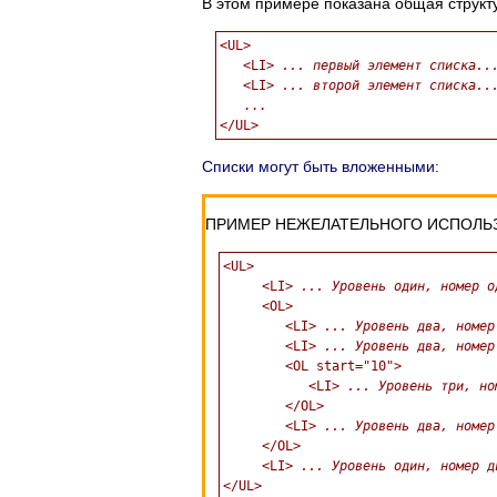
В этом примере показана общая структу
<UL>

   <LI> 
... первый элемент списка..
   <LI> 
... второй элемент списка..
   ...

Списки могут быть вложенными:
ПРИМЕР НЕЖЕЛАТЕЛЬНОГО ИСПОЛЬ
<UL>

     <LI> 
... Уровень один, номер о
     <OL> 

        <LI> 
... Уровень два, номер
        <LI> 
... Уровень два, номер
        <OL start="10"> 

           <LI> 
... Уровень три, но
        </OL> 

        <LI> 
... Уровень два, номер
     </OL> 

     <LI> 
... Уровень один, номер д