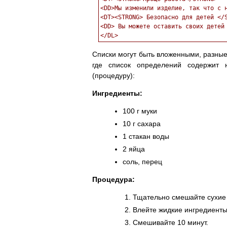
<DD>Мы изменили изделие, так что с н
<DT><STRONG> Безопасно для детей </S
<DD> Вы можете оставить своих детей 
Списки могут быть вложенными, разные
где список определений содержит 
(процедуру):
Ингредиенты:
100 г муки
10 г сахара
1 стакан воды
2 яйца
соль, перец
Процедура:
Тщательно смешайте сухие
Влейте жидкие ингредиенты
Смешивайте 10 минут.