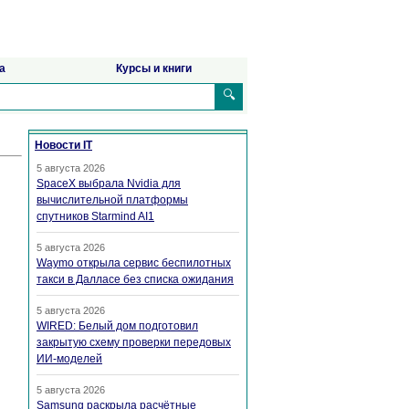
а
Курсы и книги
🔍
Новости IT
5 августа 2026
SpaceX выбрала Nvidia для
вычислительной платформы
спутников Starmind AI1
5 августа 2026
Waymo открыла сервис беспилотных
такси в Далласе без списка ожидания
5 августа 2026
WIRED: Белый дом подготовил
закрытую схему проверки передовых
ИИ-моделей
5 августа 2026
Samsung раскрыла расчётные