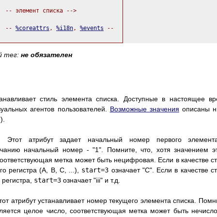
  -- элемент списка -->

  -- 
%coreattrs
, 
%i18n
, 
%events
 --

й тег:
не обязателен
анавливает стиль элемента списка. Доступные в настоящее в
зуальных агентов пользователей.
Возможные значения
описаны н
).
. Этот атрибут задает начальный номер первого элемент
чанию начальный номер - "1". Помните, что, хотя значением э
соответствующая метка может быть нецифровая. Если в качестве с
 регистра (A, B, C, ...),
start=3
означает "C". Если в качестве с
 регистра,
start=3
означает "iii" и т.д.
Этот атрибут устанавливает номер текущего элемента списка. Помн
вляется целое число, соответствующая метка может быть нечисл