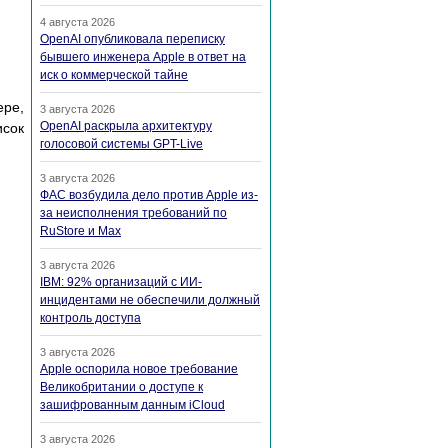
4 августа 2026
OpenAI опубликовала переписку
бывшего инженера Apple в ответ на
иск о коммерческой тайне
ере,
3 августа 2026
OpenAI раскрыла архитектуру
сок
голосовой системы GPT-Live
3 августа 2026
ФАС возбудила дело против Apple из-
за неисполнения требований по
RuStore и Max
3 августа 2026
IBM: 92% организаций с ИИ-
инцидентами не обеспечили должный
контроль доступа
3 августа 2026
Apple оспорила новое требование
Великобритании о доступе к
зашифрованным данным iCloud
3 августа 2026