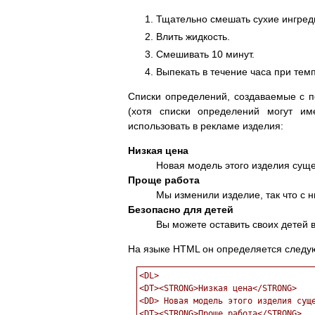
Тщательно смешать сухие ингред
Влить жидкость.
Смешивать 10 минут.
Выпекать в течение часа при тем
Списки определений, создаваемые с
(хотя списки определений могут и
использовать в рекламе изделия:
Низкая цена
Новая модель этого изделия сущ
Проще работа
Мы изменили изделие, так что с н
Безопасно для детей
Вы можете оставить своих детей в
На языке HTML он определяется след
<DL>

<DT><STRONG>Низкая цена</STRONG>

<DD> Новая модель этого изделия суще
<DT><STRONG>Проще работа</STRONG>
