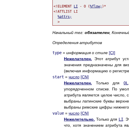
<!ELEMENT 
LI
 - O (
%flow;
)*           
<!ATTLIST LI

%attrs;
                            
Начальный тег:
обязателен
, Конечны
Определения атрибутов
type
=
информация о стиле
[CI]
Нежелателен.
Этот атрибут уст
значения предназначены для ви
(включая информацию о регистре
start
=
число
[CN]
Нежелателен.
Только для
OL
упорядоченном списке. По умол
атрибута является целое число, 
выбраны латинские буквы верхнего
выбраны римские цифры нижнего
value
=
число
[CN]
Нежелетельно.
Только для
LI
. 
что, хотя значением атрибута я