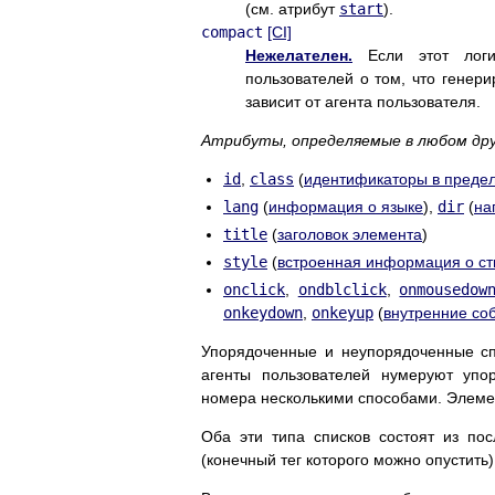
(см. атрибут
start
).
compact
[CI]
Нежелателен.
Если этот логич
пользователей о том, что генери
зависит от агента пользователя.
Атрибуты, определяемые в любом др
id
,
class
(
идентификаторы в предел
lang
(
информация о языке
),
dir
(
на
title
(
заголовок элемента
)
style
(
встроенная информация о ст
onclick
,
ondblclick
,
onmousedow
onkeydown
,
onkeyup
(
внутренние со
Упорядоченные и неупорядоченные сп
агенты пользователей нумеруют упор
номера несколькими способами. Элеме
Оба эти типа списков состоят из по
(конечный тег которого можно опустить)