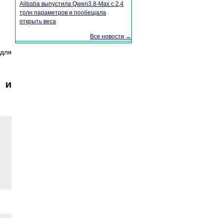
Alibaba выпустила Qwen3.8-Max с 2,4
трлн параметров и пообещала
открыть веса
Все новости →
 для
) и