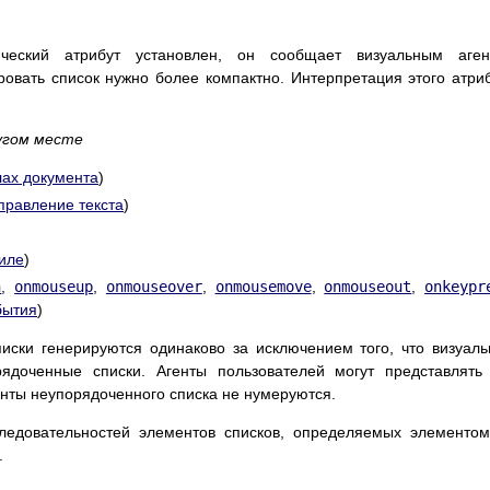
еский атрибут установлен, он сообщает визуальным аген
ровать список нужно более компактно. Интерпретация этого атри
угом месте
ах документа
)
правление текста
)
иле
)
n
,
onmouseup
,
onmouseover
,
onmousemove
,
onmouseout
,
onkeypr
бытия
)
иски генерируются одинаково за исключением того, что визуал
ядоченные списки. Агенты пользователей могут представлять
нты неупорядоченного списка не нумеруются.
следовательностей элементов списков, определяемых элемент
.