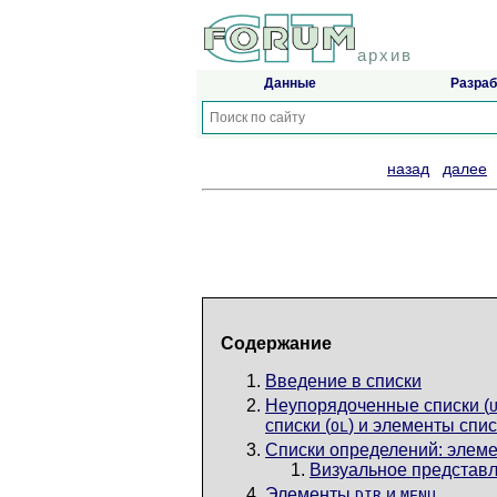
архив
Данные
Разраб
назад
далее
Содержание
Введение в списки
Неупорядоченные списки
(
списки
(
) и элементы спис
OL
Списки определений
: элем
Визуальное представл
Элементы
и
DIR
MENU