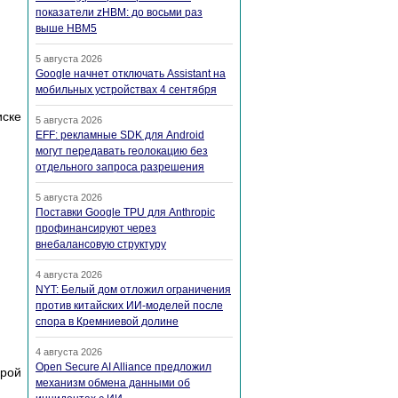
показатели zHBM: до восьми раз
выше HBM5
5 августа 2026
Google начнет отключать Assistant на
мобильных устройствах 4 сентября
иске
5 августа 2026
EFF: рекламные SDK для Android
могут передавать геолокацию без
отдельного запроса разрешения
5 августа 2026
Поставки Google TPU для Anthropic
профинансируют через
внебалансовую структуру
4 августа 2026
NYT: Белый дом отложил ограничения
против китайских ИИ-моделей после
спора в Кремниевой долине
4 августа 2026
Open Secure AI Alliance предложил
орой
механизм обмена данными об