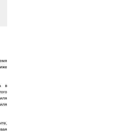
ремя
иже
а в
того
тиля
тиля
ите,
овая