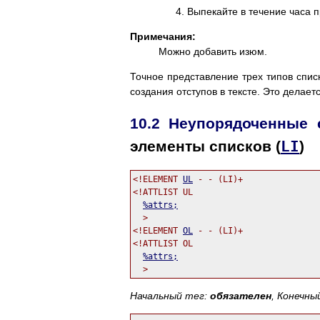
Выпекайте в течение часа п
Примечания:
Можно добавить изюм.
Точное представление трех типов списк
создания отступов в тексте. Это делае
10.2
Неупорядоченные 
элементы списков (
LI
)
<!ELEMENT 
UL
 - - (LI)+               
<!ATTLIST UL

%attrs;
                            
  >

<!ELEMENT 
OL
 - - (LI)+               
<!ATTLIST OL

%attrs;
                            
Начальный тег:
обязателен
, Конечны