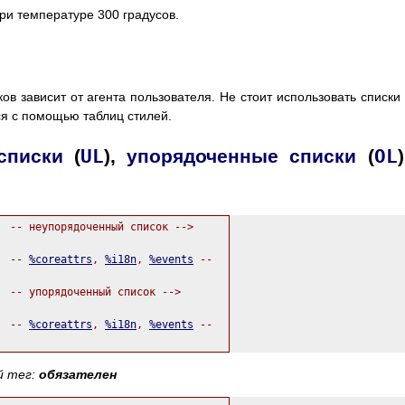
ри температуре 300 градусов.
ов зависит от агента пользователя. Не стоит использовать списки
тся с помощью таблиц стилей.
списки
(
UL
),
упорядоченные списки
(
OL
  -- неупорядоченный список -->

  -- 
%coreattrs
, 
%i18n
, 
%events
 --

  -- упорядоченный список -->

  -- 
%coreattrs
, 
%i18n
, 
%events
 --

й тег:
обязателен