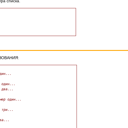
ра списка.
.
.
ЗОВАНИЯ:
дин...
 один...
 два...
мер один...
 три...
ва...