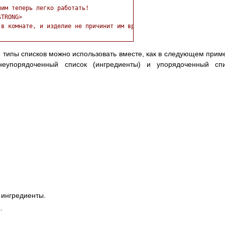
им теперь легко работать!

TRONG>

в комнате, и изделие не причинит им вреда (не гарантируется).

 типы списков можно использовать вместе, как в следующем прим
неупорядоченный список (ингредиенты) и упорядоченный спи
 ингредиенты.
.