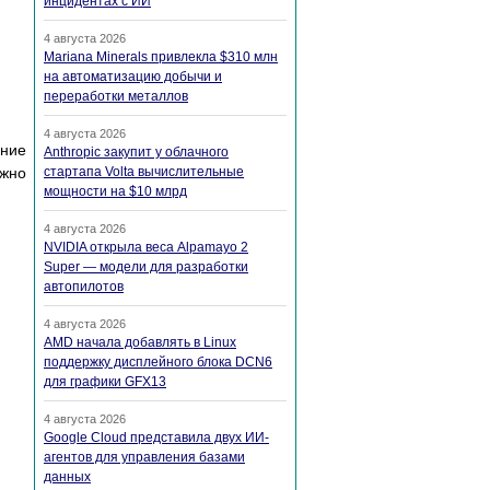
инцидентах с ИИ
4 августа 2026
Mariana Minerals привлекла $310 млн
на автоматизацию добычи и
переработки металлов
4 августа 2026
ение
Anthropic закупит у облачного
стартапа Volta вычислительные
жно
мощности на $10 млрд
4 августа 2026
NVIDIA открыла веса Alpamayo 2
Super — модели для разработки
автопилотов
4 августа 2026
AMD начала добавлять в Linux
поддержку дисплейного блока DCN6
для графики GFX13
4 августа 2026
Google Cloud представила двух ИИ-
агентов для управления базами
данных