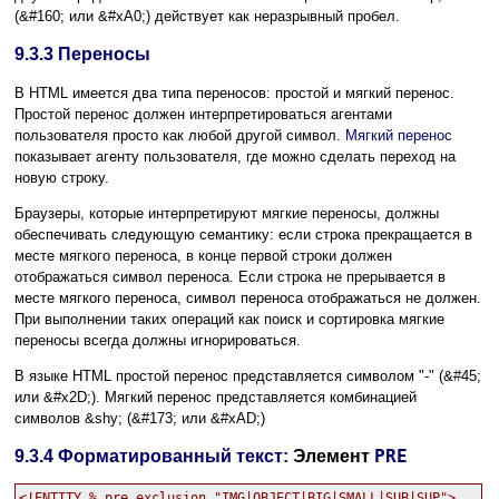
(&#160; или &#xA0;) действует как неразрывный пробел.
9.3.3
Переносы
В HTML имеется два типа переносов: простой и мягкий перенос.
Простой перенос должен интерпретироваться агентами
пользователя просто как любой другой символ.
Мягкий перенос
показывает агенту пользователя, где можно сделать переход на
новую строку.
Браузеры, которые интерпретируют мягкие переносы, должны
обеспечивать следующую семантику: если строка прекращается в
месте мягкого переноса, в конце первой строки должен
отображаться символ переноса. Если строка не прерывается в
месте мягкого переноса, символ переноса отображаться не должен.
При выполнении таких операций как поиск и сортировка мягкие
переносы всегда должны игнорироваться.
В языке HTML простой перенос представляется символом "-" (&#45;
или &#x2D;). Мягкий перенос представляется комбинацией
символов &shy; (&#173; или &#xAD;)
PRE
9.3.4
Форматированный текст:
Элемент
<!ENTITY % pre.exclusion "IMG|OBJECT|BIG|SMALL|SUB|SUP">
