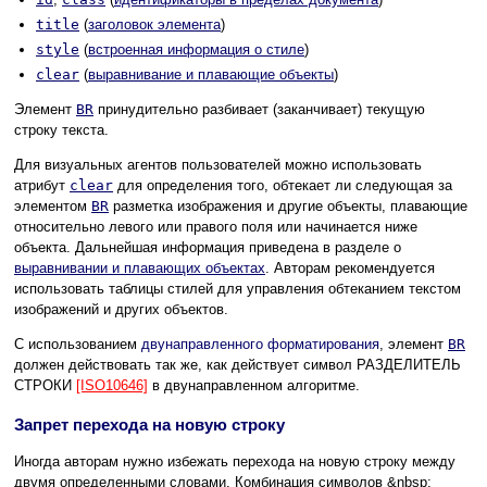
title
(
заголовок элемента
)
style
(
встроенная информация о стиле
)
clear
(
выравнивание и плавающие объекты
)
Элемент
BR
принудительно разбивает (заканчивает) текущую
строку текста.
Для визуальных агентов пользователей можно использовать
атрибут
clear
для определения того, обтекает ли следующая за
элементом
BR
разметка изображения и другие объекты, плавающие
относительно левого или правого поля или начинается ниже
объекта. Дальнейшая информация приведена в разделе о
выравнивании и плавающих объектах
. Авторам рекомендуется
использовать таблицы стилей для управления обтеканием текстом
изображений и других объектов.
С использованием
двунаправленного форматирования
, элемент
BR
должен действовать так же, как действует символ РАЗДЕЛИТЕЛЬ
СТРОКИ
[ISO10646]
в двунаправленном алгоритме.
Запрет перехода на новую строку
Иногда авторам нужно избежать перехода на новую строку между
двумя определенными словами. Комбинация символов &nbsp;