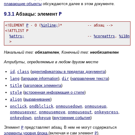
плавающие объекты
обсуждаются далее в этом документе.
P
9.3.1
Абзацы: элемент
<!ELEMENT 
P
 - O (
%inline;
)*            -- абзац -->

<!ATTLIST P

%attrs;
                              -- 
%coreattrs
, 
%i18n
, 
Начальный тег:
обязателен
, Конечный тег:
необязателен
Атрибуты, определяемые в любом другом месте
id
,
class
(
идентификаторы в пределах документа
)
lang
(
language information
),
dir
(
направление текста
)
title
(
заголовок элемента
)
style
(
встроенная информация о стиле
)
align
(
выравнивание
)
onclick
,
ondblclick
,
onmousedown
,
onmouseup
,
onmouseover
,
onmousemove
,
onmouseout
,
onkeypress
,
onkeydown
,
onkeyup
(
внутренние события
)
Элемент
P
представляет абзац. В нем не могут содержаться
элементы уровня блока
(включая и сам элемент
P
).