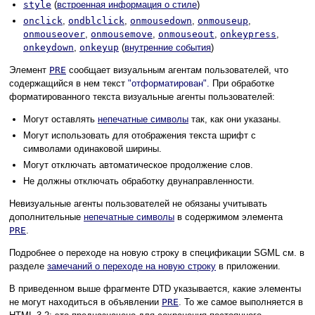
style
(
встроенная информация о стиле
)
onclick
,
ondblclick
,
onmousedown
,
onmouseup
,
onmouseover
,
onmousemove
,
onmouseout
,
onkeypress
,
onkeydown
,
onkeyup
(
внутренние события
)
Элемент
PRE
сообщает визуальным агентам пользователей, что
содержащийся в нем текст
"отформатирован".
При обработке
форматированного текста визуальные агенты пользователей:
Могут оставлять
непечатные символы
так, как они указаны.
Могут использовать для отображения текста шрифт с
символами одинаковой ширины.
Могут отключать автоматическое продолжение слов.
Не должны отключать обработку двунаправленности.
Невизуальные агенты пользователей не обязаны учитывать
дополнительные
непечатные символы
в содержимом элемента
PRE
.
Подробнее о переходе на новую строку в спецификации SGML см. в
разделе
замечаний о переходе на новую строку
в приложении.
В приведенном выше фрагменте DTD указывается, какие элементы
не могут находиться в объявлении
PRE
. То же самое выполняется в