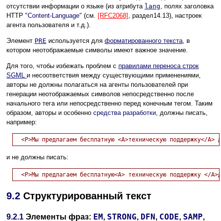
отсутствии информации о языке (из атрибута
lang
, полях заголовка
HTTP
"Content-Language"
(см.
[RFC2068]
, раздел14.13), настроек
агента пользователя и т.д.).
Элемент
PRE
используется для
форматированного текста
, в
котором неотображаемые символы имеют важное значение.
Для того, чтобы избежать проблем с
правилами переноса строк
SGML
и несоответствия между существующими применениями,
авторы не должны полагаться на агенты пользователей при
генерации неотображаемых символов непосредственно после
начального тега или непосредственно перед конечным тегом. Таким
образом, авторы и особенно
средства разработки
, должны писать,
например:
и не должны писать:
9.2
Структурированный текст
EM
STRONG
DFN
CODE
SAMP
9.2.1
Элементы фраз:
,
,
,
,
,