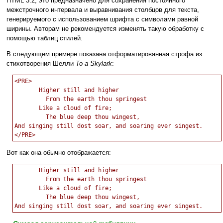
HTML 3.2; это предназначено для сохранения постоянного
межстрочного интервала и выравнивания столбцов для текста,
генерируемого с использованием шрифта с символами равной
ширины. Авторам не рекомендуется изменять такую обработку с
помощью таблиц стилей.
В следующем примере показана отформатированная строфа из
стихотворения Шелли
To a Skylark
:
<PRE>

       Higher still and higher

         From the earth thou springest

       Like a cloud of fire;

         The blue deep thou wingest,

And singing still dost soar, and soaring ever singest.

Вот как она обычно отображается:
       Higher still and higher

         From the earth thou springest

       Like a cloud of fire;

         The blue deep thou wingest,
