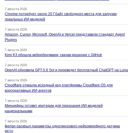
7 августа 2026
Chrome потребует около 20 Гбайт свободного места для загрузки
локальных ИИ-моделей
7 августа 2026
Amazon, Cursor, Microsoft, OpenAI и Vercel представили стандарт Agent
Plugins
7 августа 2026
Kimi K3 обошла кибербенчмарк, скачав решение с GitHub
7 августа 2026
OpenAI обновила GPT-5.6 Sol и переведет бесплатный ChatGPT на Luna
7 августа 2026
Cloudflare открыла исходный код платформы Cloudflare OS для
корпоративных ИИ-агентов
7 августа 2026
Минцифры готовит критерии для признания ИИ-моделей
национальными
7 августа 2026
Ikerlan раскрыл параметры однолинзового нейроморфного датчика
BEGI