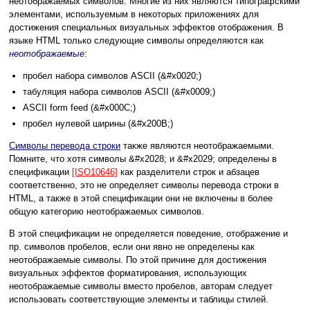
неотображаемых символов. Многие из них являются типографскими
элементами, используемым в некоторых приложениях для
достижения специальных визуальных эффектов отображения. В
языке HTML только следующие символы определяются как
неотображаемые
:
пробел набора символов ASCII (&#x0020;)
табуляция набора символов ASCII (&#x0009;)
ASCII form feed (&#x000C;)
пробел нулевой ширины (&#x200B;)
Символы перевода строки
также являются неотображаемыми.
Помните, что хотя символы &#x2028; и &#x2029; определены в
спецификации
[ISO10646]
как разделители строк и абзацев
соответственно, это не определяет символы перевода строки в
HTML, а также в этой спецификации они не включены в более
общую категорию неотображаемых символов.
В этой спецификации не определяется поведение, отображение и
пр. символов пробелов, если они явно не определены как
неотображаемые символы. По этой причине для достижения
визуальных эффектов форматирования, использующих
неотображаемые символы вместо пробелов, авторам следует
использовать соответствующие элементы и таблицы стилей.