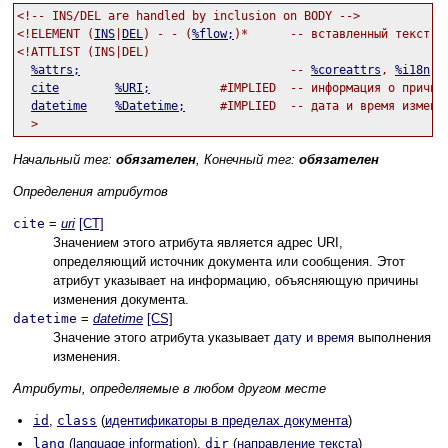
<!-- INS/DEL are handled by inclusion on BODY -->

<!ELEMENT (
INS
|
DEL
) - - (
%flow;
)*      -- вставленный текст, у
<!ATTLIST (INS|DEL)

%attrs;
                              -- 
%coreattrs
, 
%i18n
, 
cite
%URI;
          #IMPLIED  -- информация о причине
datetime
%Datetime;
     #IMPLIED  -- дата и время изменен
Начальный тег:
обязателен
, Конечный тег:
обязателен
Определения атрибутов
cite
=
uri
[CT]
Значением этого атрибута является адрес URI,
определяющий источник документа или сообщения. Этот
атрибут указывает на информацию, объясняющую причины
изменения документа.
datetime
=
datetime
[CS]
Значение этого атрибута указывает
дату и время
выполнения
изменения.
Атрибуты, определяемые в любом другом месте
id
,
class
(
идентификаторы в пределах документа
)
lang
(
language information
),
dir
(
направление текста
)