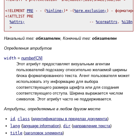
<!ELEMENT 
PRE
 - - (
%inline;
)* -(
%pre.exclusion;
) - форматирова
<!ATTLIST PRE

%attrs;
                              -- 
%coreattrs
, 
%i18n
, 
Начальный тег:
обязателен
, Конечный тег:
обязателен
Определения атрибутов
width
=
number
[CN]
Этот атрибут предоставляет визуальным агентам
пользователей подсказку относительно желаемой ширины
блока форматированного текста. Агент пользователя может
использовать эту информацию для выбора
соответствующего размера шрифта или для создания
соответствующего отступа. Ширина выражается числом
символов. Этот атрибут часто не поддерживается.
Атрибуты, определяемые в любом другом месте
id
,
class
(
идентификаторы в пределах документа
)
lang
(
language information
),
dir
(
направление текста
)
title
(
заголовок элемента
)