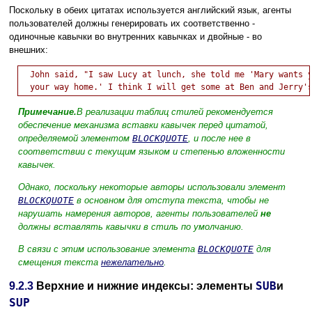
Поскольку в обеих цитатах используется английский язык, агенты
пользователей должны генерировать их соответственно -
одиночные кавычки во внутренних кавычках и двойные - во
внешних:
  John said, "I saw Lucy at lunch, she told me 'Mary wants y
Примечание.
В реализации таблиц стилей рекомендуется
обеспечение механизма вставки кавычек перед цитатой,
определяемой элементом
BLOCKQUOTE
, и после нее в
соответствии с текущим языком и степенью вложенности
кавычек.
Однако, поскольку некоторые авторы использовали элемент
BLOCKQUOTE
в основном для отступа текста, чтобы не
нарушать намерения авторов, агенты пользователей
не
должны вставлять кавычки в стиль по умолчанию.
В связи с этим использование элемента
BLOCKQUOTE
для
смещения текста
нежелательно
.
SUB
9.2.3
Верхние и нижние индексы: элементы
и
SUP