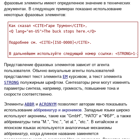
фразовые элементы имеют определенное значение в технических
документах. В следующих примерах показано использование
некоторых фразовых элементов:
Как сказал <CITE>Гари Трумэн</CITE>,

<Q lang="en-US">The buck stops here.</Q>

Подробнее см. <CITE>[ISO-0000]</CITE>.

Представление фразовых элементов зависит от агента
пользователя. Обычно визуальные агенты пользователей
представляют текст элемента
EM
курсивом, а текст элемента
STRONG
полужирным шрифтом. Синтезаторы речи могут изменять
параметры синтеза, например, громкость, повышение тона и
скорости соответственно.
Элементы
ABBR
и
ACRONYM
позволяют авторам явно показывать
использование
аббревиатур и акронимов.
Западные языки широко
используют акронимы, такие как "GmbH", "НАТО" и "ФБР", а также
аббревиатуры типа "M.", "Inc.", "et al.", "etc.". В китайском и
японском языках используются аналогичные механизмы
аббревиатур, когда длинное название заменяется