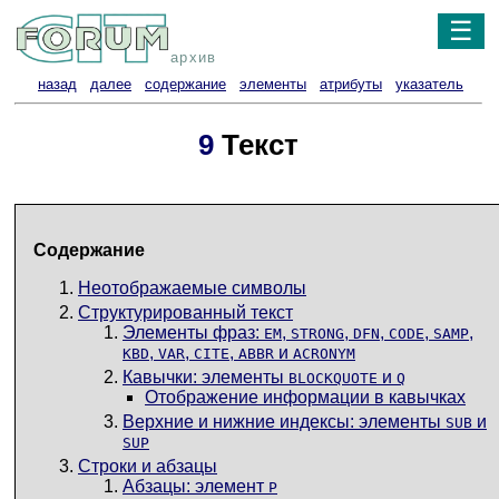
☰
архив
назад
далее
содержание
элементы
атрибуты
указатель
9
Текст
Содержание
Неотображаемые символы
Структурированный текст
Элементы фраз:
,
,
,
,
,
EM
STRONG
DFN
CODE
SAMP
,
,
,
и
KBD
VAR
CITE
ABBR
ACRONYM
Кавычки: элементы
и
BLOCKQUOTE
Q
Отображение информации в кавычках
Верхние и нижние индексы: элементы
и
SUB
SUP
Строки и абзацы
Абзацы: элемент
P