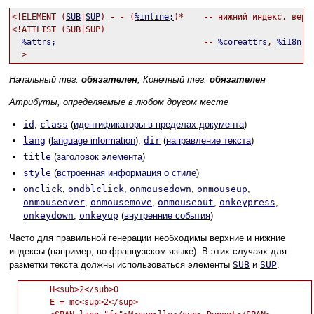
<!ELEMENT (
SUB
|
SUP
) - - (
%inline;
)*    -- нижний индекс, верхн
<!ATTLIST (SUB|SUP)

%attrs;
                              -- 
%coreattrs
, 
%i18n
, 
Начальный тег:
обязателен
, Конечный тег:
обязателен
Атрибуты, определяемые в любом другом месте
id
,
class
(
идентификаторы в пределах документа
)
lang
(
language information
),
dir
(
направление текста
)
title
(
заголовок элемента
)
style
(
встроенная информация о стиле
)
onclick
,
ondblclick
,
onmousedown
,
onmouseup
,
onmouseover
,
onmousemove
,
onmouseout
,
onkeypress
,
onkeydown
,
onkeyup
(
внутренние события
)
Часто для правильной генерации необходимы верхние и нижние
индексы (например, во французском языке). В этих случаях для
разметки текста должны использоваться элементы
SUB
и
SUP
.
      H<sub>2</sub>O

      E = mc<sup>2</sup>
