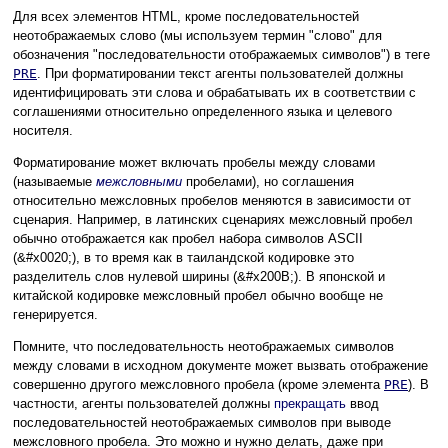
Для всех элементов HTML, кроме последовательностей
неотображаемых слово (мы используем термин "слово" для
обозначения "последовательности отображаемых символов") в теге
PRE
. При форматировании текст агенты пользователей должны
идентифицировать эти слова и обрабатывать их в соответствии с
соглашениями относительно определенного языка и целевого
носителя.
Форматирование может включать пробелы между словами
(называемые
межсловными
пробелами), но соглашения
относительно межсловных пробелов меняются в зависимости от
сценария. Например, в латинских сценариях межсловный пробел
обычно отображается как пробел набора символов ASCII
(&#x0020;), в то время как в таиландской кодировке это
разделитель слов нулевой ширины (&#x200B;). В японской и
китайской кодировке межсловный пробел обычно вообще не
генерируется.
Помните, что последовательность неотображаемых символов
между словами в исходном документе может вызвать отображение
совершенно другого межсловного пробела (кроме элемента
PRE
). В
частности, агенты пользователей должны
прекращать
ввод
последовательностей неотображаемых символов при выводе
межсловного пробела. Это можно и нужно делать, даже при