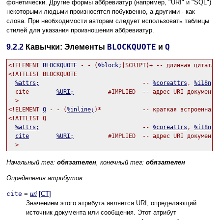
фонетически. Другие формы аббревиатур (например, "URI" и "SQL")
некоторыми людьми произносятся побуквенно, а другими - как
слова. При необходимости авторам следует использовать таблицы
стилей для указания произношения аббревиатур.
BLOCKQUOTE
Q
9.2.2
Кавычки: Элементы
и
<!ELEMENT 
BLOCKQUOTE
 - - (
%block;
|SCRIPT)+ -- длинная цитата -
<!ATTLIST BLOCKQUOTE

%attrs;
                              -- 
%coreattrs
, 
%i18n
, 
cite
%URI;
          #IMPLIED  -- адрес URI документа 
  >

<!ELEMENT 
Q
 - - (
%inline;
)*            -- краткая встроенная ц
<!ATTLIST Q

%attrs;
                              -- 
%coreattrs
, 
%i18n
, 
cite
%URI;
          #IMPLIED  -- адрес URI документа 
Начальный тег:
обязателен
, конечный тег:
обязателен
Определения атрибутов
cite
=
uri
[CT]
Значением этого атрибута является URI, определяющий
источник документа или сообщения. Этот атрибут