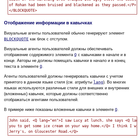
of Rohan had been bruised and blackened as they passed.</P>

Отображение информации в кавычках
Визуальные агенты пользователей обычно генерируют элемент
BLOCKQUOTE
как блок с отступом.
Визуальные агенты пользователей должны обеспечивать
отображение содержимого элемента
Q
с кавычками в начале и в
конце. Авторы не должны помещать кавычки в начало и в конец
текста в элементе
Q
.
Агенты пользователей должны генерировать кавычки с учетом
принятого в данном языке стиля (см. атрибуты
lang
). Во многих
языках используются различные стили для внешних и внутренних
(вложенных) кавычек, которые должны соответственно
отображаться агентами пользователей.
В примере ниже показаны вложенные кавычки в элементе
Q
.
John said, <Q lang="en">I saw Lucy at lunch, she says <Q lan
you to get some ice cream on your way home.</Q> I think I wi