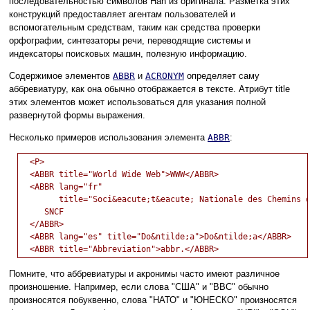
последовательностью символов Han из оригинала. Разметка этих
конструкций предоставляет агентам пользователей и
вспомогательным средствам, таким как средства проверки
орфографии, синтезаторы речи, переводящие системы и
индексаторы поисковых машин, полезную информацию.
Содержимое элементов
ABBR
и
ACRONYM
определяет саму
аббревиатуру, как она обычно отображается в тексте. Атрибут title
этих элементов может использоваться для указания полной
развернутой формы выражения.
Несколько примеров использования элемента
ABBR
:
  <P>

  <ABBR title="World Wide Web">WWW</ABBR>

  <ABBR lang="fr" 

        title="Soci&eacute;t&eacute; Nationale des Chemins d
     SNCF

  </ABBR>

  <ABBR lang="es" title="Do&ntilde;a">Do&ntilde;a</ABBR>

Помните, что аббревиатуры и акронимы часто имеют различное
произношение. Например, если слова "США" и "BBC" обычно
произносятся побуквенно, слова "НАТО" и "ЮНЕСКО" произносятся