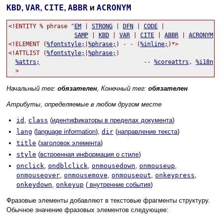
KBD
VAR
CITE
ABBR
ACRONYM
,
,
,
и
<!ENTITY % phrase "
EM
 | 
STRONG
 | 
DFN
 | 
CODE
 |

SAMP
 | 
KBD
 | 
VAR
 | 
CITE
 | 
ABBR
 | 
ACRONYM
" >
<!ELEMENT (
%fontstyle;
|
%phrase;
) - - (
%inline;
)*>

<!ATTLIST (
%fontstyle;
|
%phrase;
)

%attrs;
                              -- 
%coreattrs
, 
%i18n
, 
Начальный тег:
обязателен
, Конечный тег:
обязателен
Атрибуты, определяемые в любом другом месте
id
,
class
(
идентификаторы в пределах документа
)
lang
(
language information
),
dir
(
направление текста
)
title
(
заголовок элемента
)
style
(
встроенная информация о стиле
)
onclick
,
ondblclick
,
onmousedown
,
onmouseup
,
onmouseover
,
onmousemove
,
onmouseout
,
onkeypress
,
onkeydown
,
onkeyup
(
внутренние события
)
Фразовые элементы добавляют в текстовые фрагменты структуру.
Обычное значение фразовых элементов следующее: