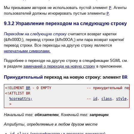
Мы призываем авторов не использовать пустой элемент
P
. Агенты
пользователей должны игнорировать пустые элементы
P
.
9.3.2
Управление переходом на следующую строку
Переходом на следующую строку
считается возврат каретки
(&#x000D;), перевод строки (&#x00OA;) или пара возврат каретки/
перевод строки. Все переходы на другую строку являются
непечатными символами.
Подробнее о переходе на другую строку в спецификации SGML см.
в разделе
замечаний о переходе на новую строку
в приложении.
Принудительный
переход на новую строку: элемент
BR
<!ELEMENT 
BR
 - O EMPTY                 -- принудительный перех
<!ATTLIST BR

%coreattrs;
                          -- 
id
, 
class
, 
style
, 
t
Начальный тег:
обязателен
, Конечный тег:
запрещен
Атрибуты, определяемые в любом другом месте
id
,
class
(
идентификаторы в пределах документа
)