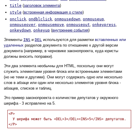
title
(
заголовок элемента
)
style
(
встроенная информация о стиле
)
onclick
,
ondblclick
,
onmousedown
,
onmouseup
,
onmouseover
,
onmousemove
,
onmouseout
,
onkeypress
,
onkeydown
,
onkeyup
(
внутренние события
)
Элементы
INS
и
DEL
используются для разметки
вставленных или
удаленных
разделов документа по отношению к другой версии
документа (например, в черновике законопроекта, куда юристы
должны вносить поправки).
Эти два элемента необычны для HTML, поскольку они могут
служить элементами уровня блока или встроенными элементами
(но не теми и другими). Они могут содержать одно или несколько
слов в абзаце или один или несколько элементов уровня блока -
абзацев, списков и таблиц.
Это пример законопроекта о количестве депутатов у окружного
шерифа - 3 исправлено на 5.
<P>

  У шерифа может быть <DEL>3</DEL><INS>5</INS> депутатов.
