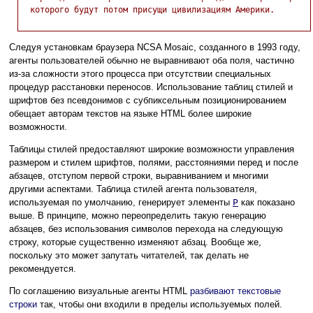
  которого будут потом присущи цивилизациям Америки.

Следуя установкам браузера NCSA Mosaic, созданного в 1993 году,
агенты пользователей обычно не выравнивают оба поля, частично
из-за сложности этого процесса при отсутствии специальных
процедур расстановки переносов. Использование таблиц стилей и
шрифтов без псевдонимов с субпиксельным позиционированием
обещает авторам текстов на языке HTML более широкие
возможности.
Таблицы стилей предоставляют широкие возможности управления
размером и стилем шрифтов, полями, расстояниями перед и после
абзацев, отступом первой строки, выравниванием и многими
другими аспектами. Таблица стилей агента пользователя,
используемая по умолчанию, генерирует элементы
P
как показано
выше. В принципе, можно переопределить такую генерацию
абзацев, без использования символов перехода на следующую
строку, которые существенно изменяют абзац. Вообще же,
поскольку это может запутать читателей, так делать не
рекомендуется.
По соглашению визуальные агенты HTML
разбивают текстовые
строки
так, чтобы они входили в пределы используемых полей.