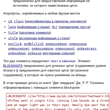
предназначен для предоставления информации об
источнике, из которого заимствована цитат.
Атрибуты, определяемые в любом другом месте
id
,
class
(
идентификаторы в пределах документа
)
lang
(
информация о языке
),
dir
(
направление текста
)
title
(
заголовок элемента
)
style
(
встроенная информация о стиле
)
onclick
,
ondblclick
,
onmousedown
,
onmouseup
,
onmouseover
,
onmousemove
,
onmouseout
,
onkeypress
,
onkeydown
,
onkeyup
(
внутренние события
)
Эти два элемента определяют
текст в кавычках.
Элемент
BLOCKQUOTE
предназначен для длинных цитат (содержимое уровня
блока) и
Q
предназначен для коротких цитат (встроенное
содержимое), в которых не нужно разбиение на абзацы.
В этом примере цитата из книги "Две твердыни" Дж. Р. Р. Толкиена
отформатирована с помощью элемента blockquote.
<BLOCKQUOTE cite="http://www.mycom.com/tolkien/twotowers.htm
<P>They went in single file, running like hounds on a strong
and an eager light was in their eyes. Nearly due west the br
swath of the marching Orcs tramped its ugly slot; the sweet 