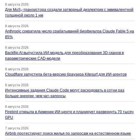
8 августа 2026
Для MoS₂-транзистора создали затворный диэлектрик с эквивалентной
толщиной около 1 нм
8 августа 2026
Anthropic сократила число срабатываний биофильтра Claude Fable 5 на
85%
8 августа 2026
Backflip AI выпустила ИИ-модель для преобразования 3D-сканов в
параметрические CAD-модели
8 августа 2026
Cloudflare запустила бета-версию браузера Kitesurf для ИИ-агентов
8 августа 2026
Интенсивные задания Claude Code могут расходовать в сотни раз
больше энергии, чем чат-запросы
8 августа 2026
Firebird открыла в Армении ИИ-центр и планирует развернуть 70 тысяч
GPU
7 августа 2026
Airbnb протестирует поиск жилья по запросам на естественном языке