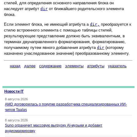
стилей, для определения основного направления блока он
наследует атрибут
dir
от ближайшего родительского элемента
блока.
Если элемент блока, не имеющий атрибута a
dir,
преобразуется к
стилю встроенного элемента с помощью таблицы стилей,
результирующее представление должно быть эквивалентным, в
терминах двунаправленного форматирования, форматированию,
получаемому путем явного добавления атрибута
dir
(которому
назначено унаследованное значение) преобразованному элементу.
назад
далее
содержание
элементы
атрибуты
указатель
Новости IT
8 августа 2026
AMD договорилась о покупке разработчика специализированных ИИ-
чипов Taalas
8 августа 2026
Suno ограничит массовую выгрузку AI-музыки и добавит
аудиомаркировку