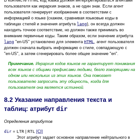
В контексте HTML код языка должен интерпретироваться агентами
пользователя как иерархия знаков, а не один знак. Если агент
пользователя генерирует изображение в соответствии с
информацией о языке (скажем, сравнивая языковые коды в
таблицах стилей и значения атрибута
lang
), он всегда должен
находить точное соответствие, но должен также принимать во
внимание первичные коды. Таким образом, если значение атрибута
lang
"en-US" установлено для элемента
HTML
, агент пользователя
должен сначала выбрать информацию о стиле, совпадающую с
"en-US", а затем сгенерировать более общее значение "en".
Примечание.
Иерархия кодов языков не гарантирует понимания
всех языков с общими префиксами людьми, бегло говорящими на
одном или нескольких из этих языков. Она помогает
пользователю запросить эту общность, когда для
пользователя она является истинной.
8.2
Указание направления текста и
таблиц: атрибут
dir
Определения атрибутов
dir
=
LTR
|
RTL
[CI]
Этот атрибут задает основное направление нейтрального в