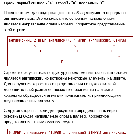
здесь: первый символ - "а", второй - "н", последний "6".
Предположим, для содержащего этот абзац документа определен
английский язык. Это означает, что основным направлением
является направление слева направо. Корректное представление
этой строки:
английский1 2ТИРВИ английский3 4ТИРВИ английский5 6ТИРВИ

            <-----             <-----             <-----

               H                H                H

---------------------------------------------------->

Строки точек указывают структуру предложения: основным языком
является английский, но встроены некоторые элементы на иврите.
Для получения корректного представления не нужно никакой
дополнительной разметки, поскольку фрагменты на иврите
корректно обращаются агентами пользователя, применяющими
двунаправленный алгоритм.
С другой стороны, если для документа определен язык иврит,
основным будет направление справа налево. Корректное
представление, таким образом, будет:
6ТИРВИ английский5 4ТИРВИ английский3 2ТИРВИ английский1
