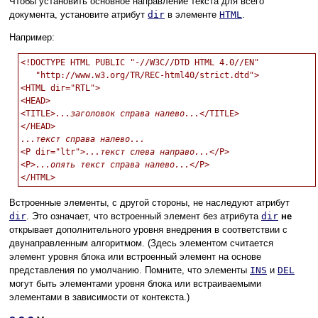
Чтобы установить основное направление текста для всего
документа, установите атрибут
dir
в элементе
HTML
.
Например:
<!DOCTYPE HTML PUBLIC "-//W3C//DTD HTML 4.0//EN"

   "http://www.w3.org/TR/REC-html40/strict.dtd">

<HTML dir="RTL">

<HEAD>

<TITLE>
...заголовок справа налево...
</TITLE>

...текст справа налево...

<P dir="ltr">
...текст слева направо...
</P>

<P>
...опять текст справа налево...
</P>

Встроенные элементы, с другой стороны, не наследуют атрибут
dir
. Это означает, что встроенный элемент без атрибута
dir
не
открывает дополнительного уровня внедрения в соответствии с
двунаправленным алгоритмом. (Здесь элементом считается
элемент уровня блока или встроенный элемент на основе
представления по умолчанию. Помните, что элементы
INS
и
DEL
могут быть элементами уровня блока или встраиваемыми
элементами в зависимости от контекста.)