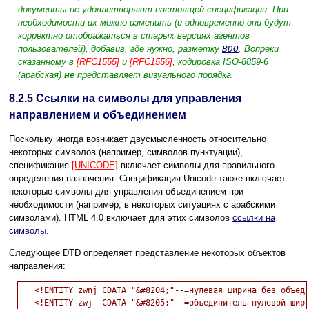
документы не удовлетворяют настоящей спецификации. При
необходимости их можно изменить (и одновременно они будут
корректно отображаться в старых версиях агентов
пользователей), добавив, где нужно, разметку
BDO
.
Вопреки
сказанному в
[RFC1555]
и
[RFC1556]
, кодировка ISO-8859-6
(арабская)
не
представляет визуального порядка.
8.2.5
Ссылки на символы для управления
направлением и объединением
Поскольку иногда возникает двусмысленность относительно
некоторых символов (например, символов пунктуации),
спецификация
[UNICODE]
включает символы для правильного
определения назначения. Спецификация Unicode также включает
некоторые символы для управления объединением при
необходимости (например, в некоторых ситуациях с арабскими
символами). HTML 4.0 включает для этих символов
ссылки на
символы
.
Следующее DTD определяет представление некоторых объектов
направления:
   <!ENTITY zwnj CDATA "&#8204;"--=нулевая ширина без объеди
   <!ENTITY zwj  CDATA "&#8205;"--=объединитель нулевой шири