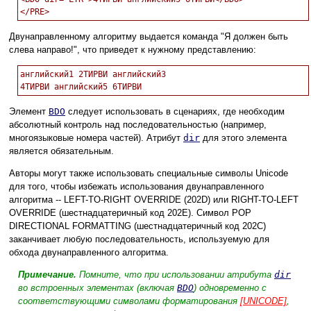
Двунаправленному алгоритму выдается команда "Я должен быть
слева направо!", что приведет к нужному представлению:
английский1 2ТИРВИ английский3

Элемент
BDO
следует использовать в сценариях, где необходим
абсолютный контроль над последовательностью (например,
многоязыковые номера частей). Атрибут
dir
для этого элемента
является обязательным.
Авторы могут также использовать специальные символы Unicode
для того, чтобы избежать использования двунаправленного
алгоритма -- LEFT-TO-RIGHT OVERRIDE (202D) или RIGHT-TO-LEFT
OVERRIDE (шестнадцатеричный код 202E). Символ POP
DIRECTIONAL FORMATTING (шестнадцатеричный код 202C)
заканчивает любую последовательность, используемую для
обхода двунаправленного алгоритма.
Примечание.
Помните, что при использовании атрибута
dir
во встроенных элементах (включая
BDO
) одновременно с
соответствующими символами форматирования
[UNICODE]
,