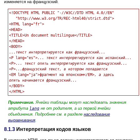
изменяется на французский.
<!DOCTYPE HTML PUBLIC "-//W3C//DTD HTML 4.0//EN"

   "http://www.w3.org/TR/REC-html40/strict.dtd">

<HTML lang="fr">

<HEAD>

<TITLE>Un document multilingue</TITLE>

</HEAD>

...текст интерпретируется как французский...

<P lang="es">
... текст интерпретируется как испанский...
<P>
... текст опять интерпретируется как французский...
<P>
...французский текст, в котором попадается 
<EM lang="ja">фрагмент на японском</EM>
, а здесь

опять начинается французский...

</BODY>

Примечание.
Ячейки таблицы могут наследовать значения
атрибута
lang
не от родителя, а из первой ячейки
объединения. Подробнее см. в разделе
наследование
выравнивания
.
8.1.3
Интерпретация кодов языков