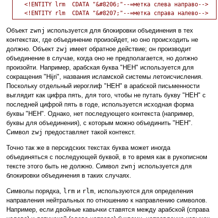
   <!ENTITY lrm  CDATA "&#8206;"--=метка слева направо-->

Объект
zwnj
используется для блокировки объединения в тех
контекстах, где объединение произойдет, но оно происходить не
должно. Объект
zwj
имеет обратное действие; он производит
объединение в случае, когда оно не предполагается, но должно
произойти. Например, арабская буква "HEH" используется для
сокращения "Hijri", названия исламской системы летоисчисления.
Поскольку отдельный иероглиф "HEH" в арабской письменности
выглядит как цифра пять, для того, чтобы не путать букву "HEH" с
последней цифрой пять в годе, используется исходная форма
буквы "HEH". Однако, нет последующего контекста (например,
буквы для объединения), с которым можно объединить "HEH".
Символ
zwj
предоставляет такой контекст.
Точно так же в персидских текстах буква может иногда
объединяться с последующей буквой, в то время как в рукописном
тексте этого быть не должно. Символ
zwnj
используется для
блокировки объединения в таких случаях.
Символы порядка,
lrm
и
rlm
, используются для определения
направления нейтральных по отношению к направлению символов.
Например, если двойные кавычки ставятся между арабской (справа