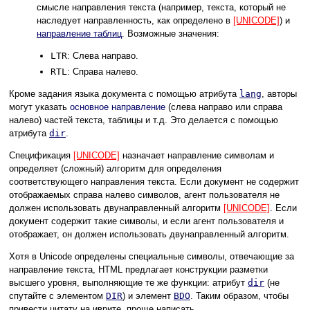
смысле направления текста (например, текста, который не
наследует направленность, как определено в
[UNICODE]
) и
направление таблиц
. Возможные значения:
LTR
: Слева направо.
RTL
: Справа налево.
Кроме задания языка документа с помощью атрибута
lang
, авторы
могут указать
основное направление
(слева направо или справа
налево) частей текста, таблицы и т.д. Это делается с помощью
атрибута
dir
.
Спецификация
[UNICODE]
назначает направление символам и
определяет (сложный) алгоритм для определения
соответствующего направления текста. Если документ не содержит
отображаемых справа налево символов, агент пользователя не
должен использовать двунаправленный алгоритм
[UNICODE]
. Если
документ содержит такие символы, и если агент пользователя и
отображает, он должен использовать двунаправленный алгоритм.
Хотя в Unicode определены специальные символы, отвечающие за
направление текста, HTML предлагает конструкции разметки
высшего уровня, выполняющие те же функции: атрибут
dir
(не
спутайте с элементом
DIR
) и элемент
BDO
. Таким образом, чтобы
привести цитату на иврите, проще написать