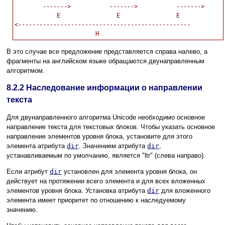
        ------->           ------->           ------->

            E                E                E

<-------------------------------------------------

В это случае все предложение представляется справа налево, а
фрагменты на английском языке обращаются двунаправленным
алгоритмом.
8.2.2
Наследование информации о направлении
текста
Для двунаправленного алгоритма Unicode необходимо основное
направление текста для текстовых блоков. Чтобы указать основное
направление элементов уровня блока, установите для этого
элемента атрибута
dir
. Значением атрибута
dir
,
устанавливаемым по умолчанию, является "ltr" (слева направо).
Если атрибут
dir
установлен для элемента уровня блока, он
действует на протяжении всего элемента и для всех вложенных
элементов уровня блока. Установка атрибута
dir
для вложенного
элемента имеет приоритет по отношению к наследуемому
значению.