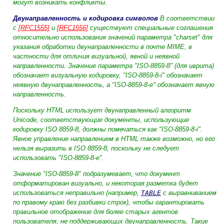
могут возникать конфликты.
Двунаправленность и кодировка символов
В соответствии
с
[RFC1555]
и
[RFC1556]
существуют специальные соглашения
относительно использования значений параметра "charset" для
указания обработки двунаправленности в почте MIME, в
частности для отличия визуальной, явной и неявной
направленности. Значение параметра "ISO-8859-8" (для иврита)
обозначает визуальную кодировку, "ISO-8859-8-i" обозначает
неявную двунаправленность, а "ISO-8859-8-e" обозначает явную
направленность.
Поскольку HTML использует двунаправленный алгоритм
Unicode, соответствующие документы, использующие
кодировку ISO 8859-8, должны помечаться как "ISO-8859-8-i".
Явное управление направлением в HTML также возможно, но его
нельзя выразить в ISO 8859-8, поскольку не следует
использовать "ISO-8859-8-e".
Значение "ISO-8859-8" подразумевает, что документ
отформатирован визуально, и некоторая разметка будет
использоваться неправильно (например,
TABLE
с выравниванием
по правому краю без разбивки строк), чтобы гарантировать
правильное отображение для более старых агентов
пользователя, не поддерживающих двунаправленность. Такие