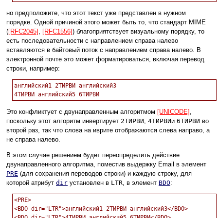
но предположите, что этот текст уже представлен в нужном
порядке. Одной причиной этого может быть то, что стандарт MIME
(
[RFC2045]
,
[RFC1556]
) благоприятствует визуальному порядку, то
есть последовательности с направлением справа налево
вставляются в байтовый поток с направлением справа налево. В
электронной почте это может форматироваться, включая перевод
строки, например:
английский1 2ТИРВИ английский3

Это конфликтует с двунаправленным алгоритмом
[UNICODE]
,
поскольку этот алгоритм инвертирует
2ТИРВИ
,
4ТИРВИ
и
6ТИРВИ
во
второй раз, так что слова на иврите отображаются слева направо, а
не справа налево.
В этом случае решением будет переопределить действие
двунаправленного алгоритма, поместив выдержку Email в элемент
PRE
(для сохранения переводов строки) и каждую строку, для
которой атрибут
dir
установлен в
LTR
, в элемент
BDO
:
<PRE>

<BDO dir="LTR">английский1 2ТИРВИ английский3</BDO>

<BDO dir="LTR">4ТИРВИ английский5 6ТИРВИ</BDO>
