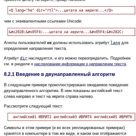
<Q lang="he" dir="rtl">
...цитата на иврите...
чем с эквивалентными ссылками Unicode:
&#x202B;&#x05F4;
...цитата на иврите...
Агенты пользователей
не
должны использовать атрибут
lang
для
определения направления текста.
Атрибут
dir
наследуется, и его можно переопределить. Подробнее
см. в разделе о
наследовании информации о направлении текста
.
8.2.1
Введение в двунаправленный алгоритм
В следующем примере проиллюстрировано ожидаемое поведение
двунаправленного алгоритма. В нем показаны английский текст
слева направо и текст на иврите справа налево.
Рассмотрите следующий текст:
Символы в этом примере (и во всех реплицированных примерах)
хранятся в компьютере в том же виде, в каком они отображаются