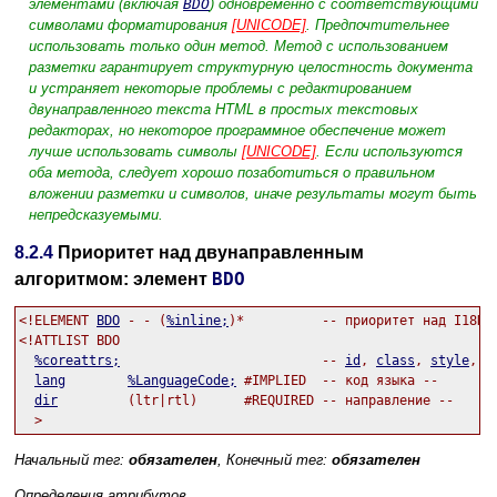
элементами (включая
BDO
) одновременно с соответствующими
символами форматирования
[UNICODE]
. Предпочтительнее
использовать только один метод. Метод с использованием
разметки гарантирует структурную целостность документа
и устраняет некоторые проблемы с редактированием
двунаправленного текста HTML в простых текстовых
редакторах, но некоторое программное обеспечение может
лучше использовать символы
[UNICODE]
. Если используются
оба метода, следует хорошо позаботиться о правильном
вложении разметки и символов, иначе результаты могут быть
непредсказуемыми.
8.2.4
Приоритет над двунаправленным
BDO
алгоритмом: элемент
<!ELEMENT 
BDO
 - - (
%inline;
)*          -- приоритет над I18N B
<!ATTLIST BDO

%coreattrs;
                          -- 
id
, 
class
, 
style
, 
t
lang
%LanguageCode;
 #IMPLIED  -- код языка --

dir
         (ltr|rtl)      #REQUIRED -- направление --

Начальный тег:
обязателен
, Конечный тег:
обязателен
Определения атрибутов