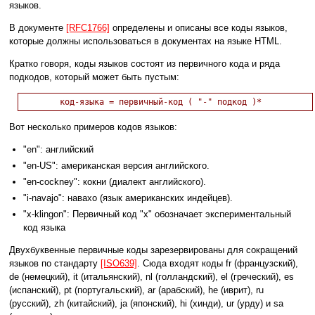
языков.
В документе
[RFC1766]
определены и описаны все коды языков,
которые должны использоваться в документах на языке HTML.
Кратко говоря, коды языков состоят из первичного кода и ряда
подкодов, который может быть пустым:
Вот несколько примеров кодов языков:
"en": английский
"en-US": американская версия английского.
"en-cockney": кокни (диалект английского).
"i-navajo": навахо (язык американских индейцев).
"x-klingon": Первичный код "x" обозначает экспериментальный
код языка
Двухбуквенные первичные коды зарезервированы для сокращений
языков по стандарту
[ISO639]
. Сюда входят коды fr (французский),
de (немецкий), it (итальянский), nl (голландский), el (греческий), es
(испанский), pt (португальский), ar (арабский), he (иврит), ru
(русский), zh (китайский), ja (японский), hi (хинди), ur (урду) и sa