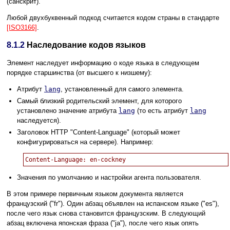
(санскрит).
Любой двухбуквенный подкод считается кодом страны в стандарте
[ISO3166]
.
8.1.2
Наследование кодов языков
Элемент наследует информацию о коде языка в следующем
порядке старшинства (от высшего к низшему):
Атрибут
lang
, установленный для самого элемента.
Самый близкий родительский элемент, для которого
установлено значение атрибута
lang
(то есть атрибут
lang
наследуется).
Заголовок HTTP "Content-Language" (который может
конфигурироваться на сервере). Например:
Значения по умолчанию и настройки агента пользователя.
В этом примере первичным языком документа является
французский ("fr"). Один абзац объявлен на испанском языке ("es"),
после чего язык снова становится французским. В следующий
абзац включена японская фраза ("ja"), после чего язык опять