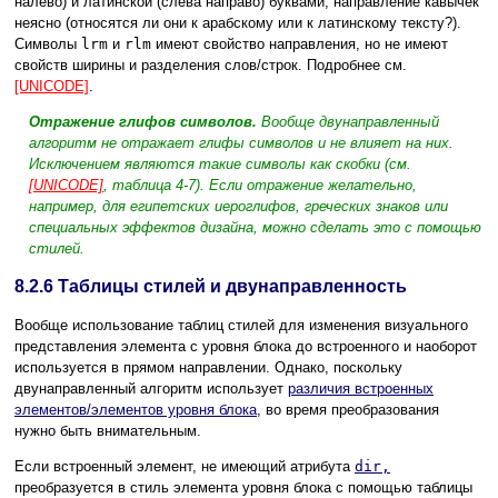
налево) и латинской (слева направо) буквами, направление кавычек
неясно (относятся ли они к арабскому или к латинскому тексту?).
Символы
lrm
и
rlm
имеют свойство направления, но не имеют
свойств ширины и разделения слов/строк. Подробнее см.
[UNICODE]
.
Отражение глифов символов.
Вообще двунаправленный
алгоритм не отражает глифы символов и не влияет на них.
Исключением являются такие символы как скобки (см.
[UNICODE]
, таблица 4-7). Если отражение желательно,
например, для египетских иероглифов, греческих знаков или
специальных эффектов дизайна, можно сделать это с помощью
стилей.
8.2.6
Таблицы стилей и двунаправленность
Вообще использование таблиц стилей для изменения визуального
представления элемента с уровня блока до встроенного и наоборот
используется в прямом направлении. Однако, поскольку
двунаправленный алгоритм использует
различия встроенных
элементов/элементов уровня блока
, во время преобразования
нужно быть внимательным.
Если встроенный элемент, не имеющий атрибута
dir,
преобразуется в стиль элемента уровня блока с помощью таблицы