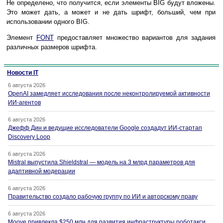
Не определено, что получится, если элементы BIG будут вложены.
Это может дать, а может и не дать шрифт, больший, чем при
использовании одного BIG.
Элемент
FONT
предоставляет множество вариантов для задания
различных размеров шрифта.
Новости IT
6 августа 2026
OpenAI замедляет исследования после неконтролируемой активности
ИИ-агентов
6 августа 2026
Джефф Дин и ведущие исследователи Google создадут ИИ-стартап
Discovery Loop
6 августа 2026
Mistral выпустила Shieldstral — модель на 3 млрд параметров для
адаптивной модерации
6 августа 2026
Правительство создало рабочую группу по ИИ и авторскому праву
6 августа 2026
Moove привлекла $250 млн для развития инфраструктуры роботакси