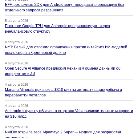
EFF: рекламные SDK для Android могут передавать геолокацию без
отдельного запроса разрешения
5 августа 2026
Поставки Google TPU для Anthropic профинансируют через
внебалансовую структуру
4 августа 2026
NYT: Белый дом отложил ограничения против китайских ИИ-моделей
после спора в Кремниевой долине
4 августа 2026
Open Secure AI Alliance предложил механизм обмена данными об
инцидентах с ИИ
4 августа 2026
Mariana Minerals привлекла $310 млн на автоматизацию добычи и
переработки металлов
4 августа 2026
Anthropic закупит у облачного стартапа Volta вычислительные мощности
на $10 млрд
4 августа 2026
NVIDIA открыла веса Alpamayo 2 Super — модели для разработки
автопилотов