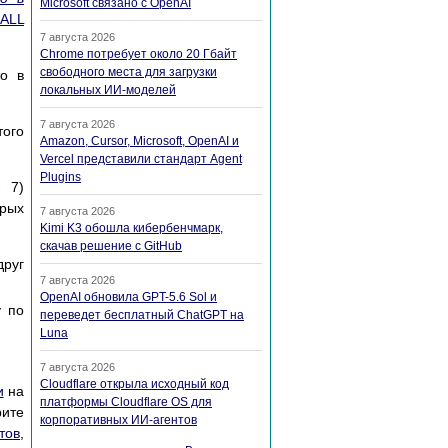
Microsoft связано с OpenAI
ALL
7 августа 2026
Chrome потребует около 20 Гбайт
свободного места для загрузки
то в
локальных ИИ-моделей
7 августа 2026
того
Amazon, Cursor, Microsoft, OpenAI и
Vercel представили стандарт Agent
Plugins
 7)
рых
7 августа 2026
Kimi K3 обошла кибербенчмарк,
скачав решение с GitHub
друг
7 августа 2026
OpenAI обновила GPT-5.6 Sol и
у по
переведет бесплатный ChatGPT на
Luna
7 августа 2026
Cloudflare открыла исходный код
и
на
платформы Cloudflare OS для
ите
корпоративных ИИ-агентов
тов
,