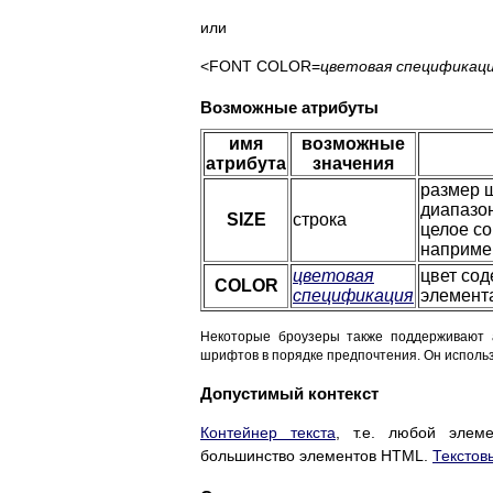
или
<FONT COLOR=
цветовая спецификац
Возможные атрибуты
имя
возможные
атрибута
значения
размер 
диапазон
SIZE
строка
целое со
наприме
цветовая
цвет со
COLOR
спецификация
элемент
Некоторые броузеры также поддерживают 
шрифтов в порядке предпочтения. Он исполь
Допустимый контекст
Контейнер текста
, т.е. любой элем
большинство элементов HTML.
Текстов