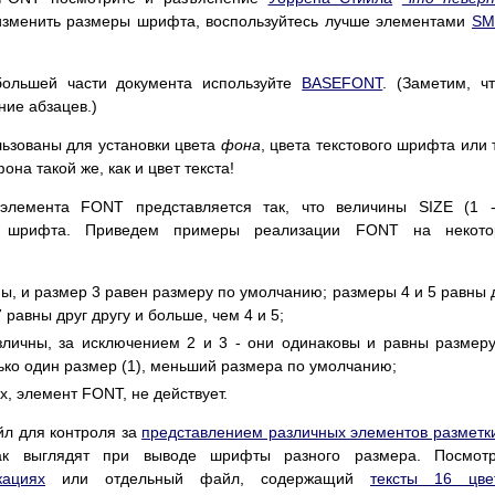
 изменить размеры шрифта, воспользуйтесь лучше элементами
SM
ольшей части документа используйте
BASEFONT
. (Заметим, ч
ие абзацев.)
льзованы для установки цвета
фона
, цвета текстового шрифта или 
она такой же, как и цвет текста!
элемента FONT представляется так, что величины SIZE (1 -
ам шрифта. Приведем примеры реализации FONT на некото
чны, и размер 3 равен размеру по умолчанию; размеры 4 и 5 равны 
 равны друг другу и больше, чем 4 и 5;
различны, за исключением 2 и 3 - они одинаковы и равны размер
ько один размер (1), меньший размера по умолчанию;
x, элемент FONT, не действует.
йл для контроля за
представлением различных элементов разметк
ак выглядят при выводе шрифты разного размера. Посмотр
кациях
или отдельный файл, содержащий
тексты 16 цве