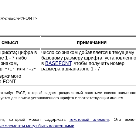
ия
>
текст
</FONT>
смысл
примечания
шрифта; цифра в
число со знаком добавляется к текущему
е 1 - 7 либо
базовому размеру шрифта, установленно
 знаком,
в
BASEFONT
, чтобы получить номер
р,
или
размера в диапазоне 1 - 7
"+1"
"-2"
держимого
а FONT
атрибут FACE, который задает разделяемый запятыми список наименов
зуется для поиска установленного шрифта с соответствующим именем.
ент, который может содержать
текстовый элемент
. Это включ
ые элементы могут быть вложенными
.