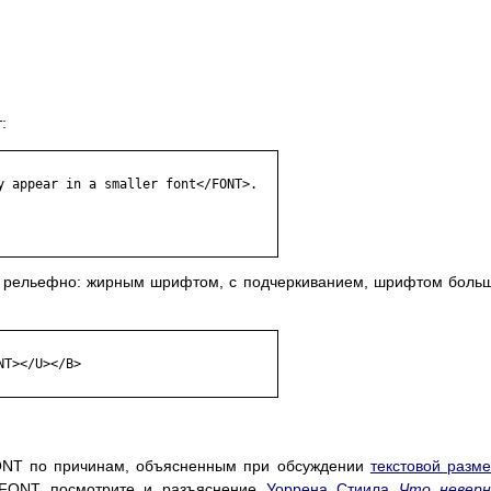
:
y appear in a smaller font</FONT>. 

ее рельефно: жирным шрифтом, с подчеркиванием, шрифтом боль
T></U></B> 

FONT по причинам, объясненным при обсуждении
текстовой разме
к FONT посмотрите и разъяснение
Уоррена Стиила
Что неверн