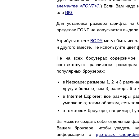
элементе <FONT>?
.) Если Вам надо
или
BIG
.
Для установки размера шрифта на б
пределах FONT не допускается выделен
Атрибуты в теге
BODY
могут быть испо
и другого вместе. Не используйте цвет ф
Не на всех броузерах содержимое 
соответствуют различным размер
популярных броузерах:
в Netscape: размеры 1, 2 и 3 разли
другу и больше, чем 3; размеры 6 и 7
в Internet Explorer: все размеры 
умолчанию; таким образом, есть тол
в текстовом броузере, например, Lyn
Вы можете создать себе отдельный фа
Вашем броузере, чтобы увидеть, к
информацию о
цветовых специфи