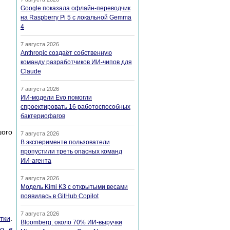
Google показала офлайн-переводчик
на Raspberry Pi 5 с локальной Gemma
4
7 августа 2026
Anthropic создаёт собственную
команду разработчиков ИИ-чипов для
Claude
7 августа 2026
ИИ-модели Evo помогли
спроектировать 16 работоспособных
бактериофагов
шого
7 августа 2026
В эксперименте пользователи
пропустили треть опасных команд
ИИ-агента
7 августа 2026
Модель Kimi K3 с открытыми весами
появилась в GitHub Copilot
7 августа 2026
тки
.
Bloomberg: около 70% ИИ-выручки
о в