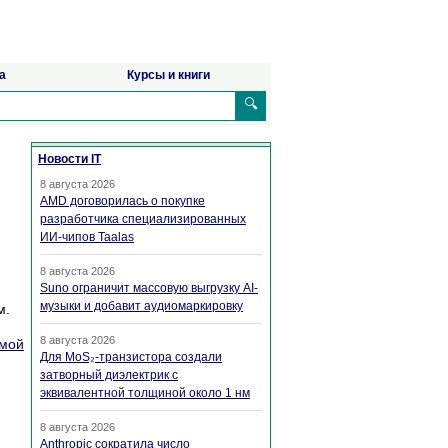
а
Курсы и книги
🔍
Новости IT
8 августа 2026
AMD договорилась о покупке
разработчика специализированных
ИИ-чипов Taalas
8 августа 2026
Suno ограничит массовую выгрузку AI-
музыки и добавит аудиомаркировку
м.
8 августа 2026
ммой
Для MoS₂-транзистора создали
затворный диэлектрик с
эквивалентной толщиной около 1 нм
8 августа 2026
Anthropic сократила число