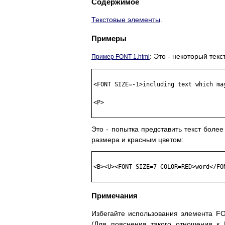
Содержимое
Текстовые элементы
.
Примеры
: Это - некоторый текст
Пример FONT-1.html
<FONT SIZE=-1>including text which ma
<P> 

Это - попытка представить текст бол
размера и красным цветом:
<B><U><FONT SIZE=7 COLOR=RED>word</FON
Примечания
Избегайте использования элемента 
(Для пояснения такого отношения 