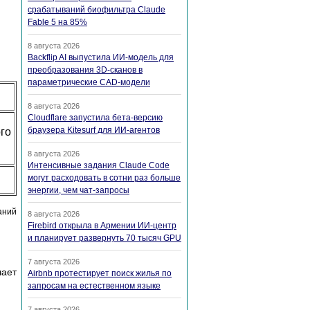
срабатываний биофильтра Claude
Fable 5 на 85%
8 августа 2026
Backflip AI выпустила ИИ-модель для
преобразования 3D-сканов в
параметрические CAD-модели
8 августа 2026
Cloudflare запустила бета-версию
браузера Kitesurf для ИИ-агентов
го
8 августа 2026
Интенсивные задания Claude Code
могут расходовать в сотни раз больше
энергии, чем чат-запросы
аний
8 августа 2026
Firebird открыла в Армении ИИ-центр
и планирует развернуть 70 тысяч GPU
7 августа 2026
ает
Airbnb протестирует поиск жилья по
запросам на естественном языке
7 августа 2026