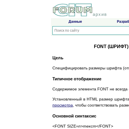
архив
Данные
Разраб
FONT (ШРИФТ) -
Цель
Специфицировать размеры шрифта (относ
Типичное отображение
Содержимое элемента FONT не всегда с
Установленный в HTML размер шрифта
просмотра
, чтобы соответствовать раз
Основной синтаксис
<FONT SIZE=
n
>
текст
</FONT>