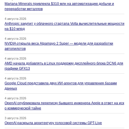
Mariana Minerals привлекла $310 млн на автоматизацию добычи и
переработки металлов
4 августа 2026
Anthropic закупит у облачного стартапа Volta вычислительные мощности
на $10 млрд
4 августа 2026
NVIDIA открыла веса Alpamayo 2 Super — модели для разработки
автопилотов
4 августа 2026
AMD начала добавлять в Linux поддержку дисплейного блока DCN6 для
графики GFX13
4 августа 2026
Google Cloud представила двух ИИ-агентов для управления базами
данных
4 августа 2026
OpenAI опубликовала переписку бывшего инженера Apple в ответ на иск
о коммерческой тайне
3 августа 2026
OpenAI раскрыла архитектуру голосовой системы GPT-Live