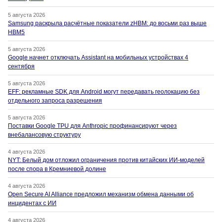
5 августа 2026
Samsung раскрыла расчётные показатели zHBM: до восьми раз выше
HBM5
5 августа 2026
Google начнет отключать Assistant на мобильных устройствах 4
сентября
5 августа 2026
EFF: рекламные SDK для Android могут передавать геолокацию без
отдельного запроса разрешения
5 августа 2026
Поставки Google TPU для Anthropic профинансируют через
внебалансовую структуру
4 августа 2026
NYT: Белый дом отложил ограничения против китайских ИИ-моделей
после спора в Кремниевой долине
4 августа 2026
Open Secure AI Alliance предложил механизм обмена данными об
инцидентах с ИИ
4 августа 2026