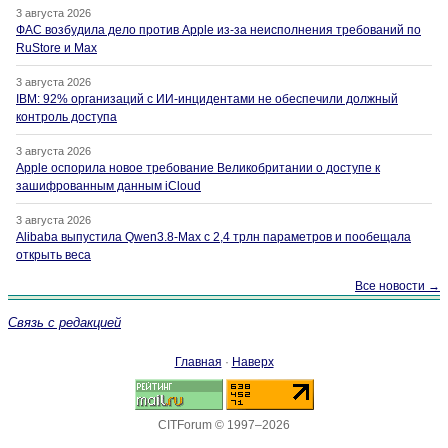
3 августа 2026
ФАС возбудила дело против Apple из-за неисполнения требований по
RuStore и Max
3 августа 2026
IBM: 92% организаций с ИИ-инцидентами не обеспечили должный
контроль доступа
3 августа 2026
Apple оспорила новое требование Великобритании о доступе к
зашифрованным данным iCloud
3 августа 2026
Alibaba выпустила Qwen3.8-Max с 2,4 трлн параметров и пообещала
открыть веса
Все новости →
Связь с редакцией
Главная
·
Наверх
CITForum © 1997–2026