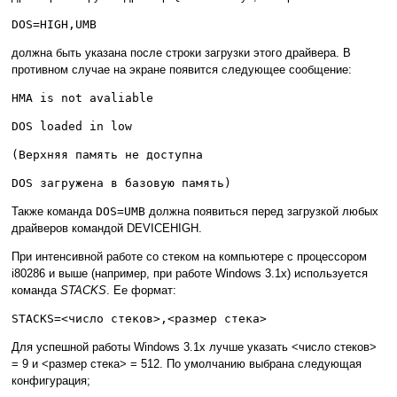
DOS=HIGH,UMB
должна быть указана после строки загрузки этого драйвера. В
противном случае на экране появится следующее сообщение:
HMA is not avaliable
DOS loaded in low
(Верхняя память не доступна
DOS загружена в базовую память)
Также команда
DOS=UMB
должна появиться перед загрузкой любых
драйверов командой DEVICEHIGH.
При интенсивной работе со стеком на компьютере с процессором
i80286 и выше (например, при работе Windows 3.1x) используется
команда
STACKS
. Ее формат:
STACKS=<число стеков>,<размер стека>
Для успешной работы Windows 3.1x лучше указать <число стеков>
= 9 и <размер стека> = 512. По умолчанию выбрана следующая
конфигурация;