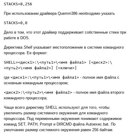
STACKS=8,256
При использовании драйвера Quemm386 необходимо указать
STACKS=0,0
Дело в том, что этот драйвер поддерживает собственные стеки при
работе в DOS.
Директива
Shell
указывает местоположение в системе командного
процессора. Ее формат:
SHELL=<диск1>:\<путь1>\<имя файла1> [<диск2>:\
<путь2>\<имя файла2>] [<ключи>]
где
<диск1>:\<путь1>\<имя файла1>
- полное имя файла с
основным командным процессором;
<диск2>:\<путь2>\<имя файла2>
- полное имя файла второго
командного процессора;
Чаще всего директиву SHELL используют для того, чтобы
увеличить размер системного окружения для командного
процессора. Под переменными окружения понимают содержимое
команд SET, PATH, Prompt и DIRCMD файла Autoexec.bat. По
умолчанию размер системного окружения равен 256 байтам.