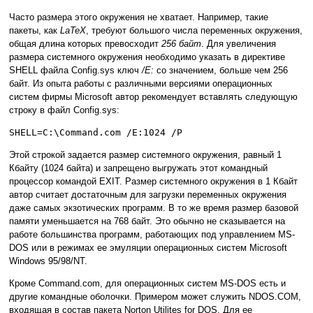
Часто размера этого окружения не хватает. Например, такие
пакеты, как
LaTeX
, требуют большого числа переменных окружения,
общая длина которых превосходит
256 байт
. Для увеличения
размера системного окружения необходимо указать в директиве
SHELL файла Config.sys ключ
/E:
со значением, больше чем 256
байт. Из опыта работы с различными версиями операционных
систем фирмы Microsoft автор рекомендует вставлять следующую
строку в файл Config.sys:
SHELL=C:\Command.com /E:1024 /P
Этой строкой задается размер системного окружения, равный 1
Кбайту (1024 байта) и запрещено выгружать этот командный
процессор командой EXIT. Размер системного окружения в 1 Кбайт
автор считает достаточным для загрузки переменных окружения
даже самых экзотических программ. В то же время размер базовой
памяти уменьшается на 768 байт. Это обычно не сказывается на
работе большинства программ, работающих под управлением MS-
DOS или в режимах ее эмуляции операционных систем Microsoft
Windows 95/98/NT.
Кроме Command.com, для операционных систем MS-DOS есть и
другие командные оболочки. Примером может служить NDOS.COM,
входящая в состав пакета Norton Utilites for DOS. Для ее