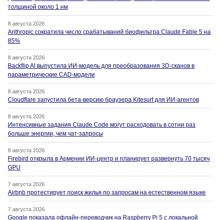
толщиной около 1 нм
8 августа 2026
Anthropic сократила число срабатываний биофильтра Claude Fable 5 на
85%
8 августа 2026
Backflip AI выпустила ИИ-модель для преобразования 3D-сканов в
параметрические CAD-модели
8 августа 2026
Cloudflare запустила бета-версию браузера Kitesurf для ИИ-агентов
8 августа 2026
Интенсивные задания Claude Code могут расходовать в сотни раз
больше энергии, чем чат-запросы
8 августа 2026
Firebird открыла в Армении ИИ-центр и планирует развернуть 70 тысяч
GPU
7 августа 2026
Airbnb протестирует поиск жилья по запросам на естественном языке
7 августа 2026
Google показала офлайн-переводчик на Raspberry Pi 5 с локальной