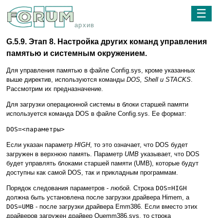
☰
архив
G.5.9. Этап 8. Настройка других команд управления
памятью и системным окружением.
Для управления памятью в файле Config.sys, кроме указанных
выше директив, используются команды
DOS, Shell и STACKS
.
Рассмотрим их предназначение.
Для загрузки операционной системы в блоки старшей памяти
используется команда DOS в файле Config.sys. Ее формат:
DOS=<параметры>
Если указан параметр
HIGH
, то это означает, что DOS будет
загружен в верхнюю память. Параметр
UMB
указывает, что DOS
будет управлять блоками старшей памяти (UMB), которые будут
доступны как самой DOS, так и прикладным программам.
Порядок следования параметров - любой. Строка
DOS=HIGH
должна быть установлена после загрузки драйвера Himem, а
DOS=UMB
- после загрузки драйвера Emm386. Если вместо этих
драйверов загружен драйвер Quemm386.sys, то строка