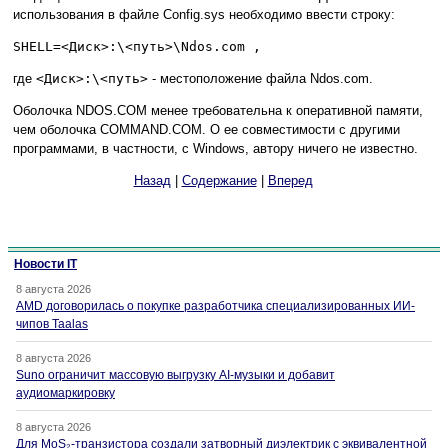
использования в файле Config.sys необходимо ввести строку:
SHELL=<Диск>:\<путь>\Ndos.com ,
где
<Диск>:\<путь>
- местоположение файла Ndos.com.
Оболочка NDOS.COM менее требовательна к оперативной памяти,
чем оболочка COMMAND.COM. О ее совместимости с другими
программами, в частности, с Windows, автору ничего не известно.
Назад
|
Содержание
|
Вперед
Новости IT
8 августа 2026
AMD договорилась о покупке разработчика специализированных ИИ-
чипов Taalas
8 августа 2026
Suno ограничит массовую выгрузку AI-музыки и добавит
аудиомаркировку
8 августа 2026
Для MoS₂-транзистора создали затворный диэлектрик с эквивалентной