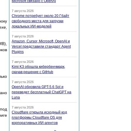
Microsoft связано с OpenAI
7 августа 2026
Chrome потребует около 20 Гбайт
року
свободного места для загрузки
локальных ИИ-моделей
exe,
7 августа 2026
Amazon, Cursor, Microsoft, OpenAI и
B),
Vercel представили стандарт Agent
оков
Plugins
7 августа 2026
Kimi K3 обошла кибербенчмарк,
скачав решение с GitHub
лько
7 августа 2026
OpenAI обновила GPT-5.6 Sol и
переведет бесплатный ChatGPT на
вано
Luna
7 августа 2026
 под
Cloudflare открыла исходный код
ниге
платформы Cloudflare OS для
корпоративных ИИ-агентов