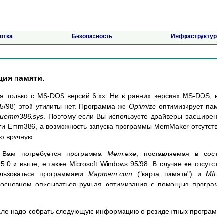
отка
Безопасность
Инфраструктур
ция памяти.
я только с MS-DOS версий 6.xx. Ни в ранних версиях MS-DOS, 
5/98) этой утилиты нет. Программа же
Optimize
оптимизирует па
uemm386.sys
. Поэтому если Вы используете драйверы расшире
и Emm386, а возможность запуска программы MemMaker отсутств
ю вручную.
" Вам потребуется программа
Mem.exe
, поставляемая в сос
0 и выше, е также Microsoft Windows 95/98. В случае ее отсутс
ользоваться программами
Mapmem.com
("карта памяти") и
Mft
в основном описываться ручная оптимизация с помощью прогр
чале надо собрать следующую информацию о резидентных програ