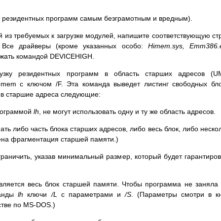
ния резидентных программ самым безграмотным и вредным).
й из требуемых к загрузке модулей, напишите соответствующую ст
 Все драйверы (кроме указанных особо:
Himem.sys, Emm386.
ружать командой DEVICEHIGH.
узку резидентных программ в область старших адресов (UM
 mem с ключом /F. Эта команда выведет листинг свободных бл
е в старшие адреса следующие:
программой
lh
, не могут использовать одну и ту же область адресов.
ть либо часть блока старших адресов, либо весь блок, либо неско
щена фрагментация старшей памяти.)
раничить, указав минимальный размер, который будет гарантиро
вляется весь блок старшей памяти. Чтобы программа не заняла
манды
lh
ключи
/L
с параметрами и
/S
. (Параметры смотри в к
стве по MS-DOS.)