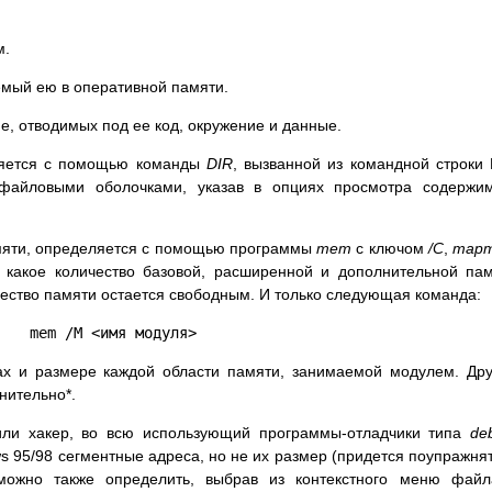
м.
емый ею в оперативной памяти.
е, отводимых под ее код, окружение и данные.
ляется с помощью команды
DIR
, вызванной из командной строки
файловыми оболочками, указав в опциях просмотра содержим
мяти, определяется с помощью программы
mem
с ключом
/C
,
map
 какое количество базовой, расширенной и дополнительной па
чество памяти остается свободным. И только следующая команда:
mem /M <имя модуля>
ах и размере каждой области памяти, занимаемой модулем. Др
нительно*.
или хакер, во всю использующий программы-отладчики типа
de
ws 95/98 сегментные адреса, но не их размер (придется поупражня
можно также определить, выбрав из контекстного меню файл