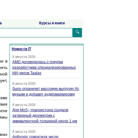
а
Курсы и книги
🔍
Новости IT
8 августа 2026
ни в
AMD договорилась о покупке
мять
разработчика специализированных
ИИ-чипов Taalas
нной
ует,
8 августа 2026
Suno ограничит массовую выгрузку AI-
музыки и добавит аудиомаркировку
таве
твия
8 августа 2026
Для MoS₂-транзистора создали
.exe
затворный диэлектрик с
аммы
эквивалентной толщиной около 1 нм
8 августа 2026
ммах
Anthropic сократила число