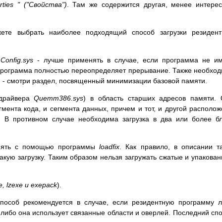
rties " ("Свойства")
. Там же содержится другая, менее интере
те выбрать наиболее подходящий способ загрузки резидент
е
Config.sys
- лучше применять в случае, если программа не и
 программа полностью переопределяет прерывание. Также необхо
и - смотри раздел, посвященный минимизации базовой памяти.
драйвера
Quemm386.sys
) в область старших адресов памяти.
гмента кода, и сегмента данных, причем и тот, и другой располо
в. В противном случае необходима загрузка в два или более б
амять с помощью программы
loadfix
. Как правило, в описании т
акую загрузку. Таким образом нельзя загружать сжатые и упакова
te, lzexe и exepack
).
 способ рекомендуется в случае, если резидентную программу 
 либо она использует связанные области и оверлей. Последний сп