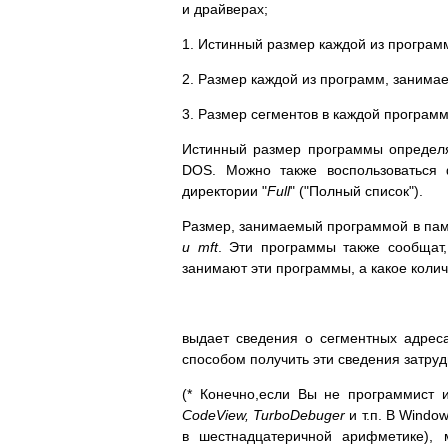
и драйверах;
1. Истинный размер каждой из програм
2. Размер каждой из программ, занима
3. Размер сегментов в каждой программ
Истинный размер программы опреде
DOS. Можно также воспользоваться 
директории "
Full
" ("Полный список").
Размер, занимаемый программой в па
и mft
. Эти программы также сообщат,
занимают эти программы, а какое коли
выдает сведения о сегментных адрес
способом получить эти сведения затруд
(* Конечно,если Вы не программист 
CodeView, TurboDebuger
и т.п. В Windo
в шестнадцатеричной арифметике), 