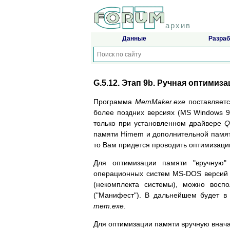
архив
Данные
Разраб
G.5.12. Этап 9b. Ручная оптимиза
Программа
MemMaker.exe
поставляетс
более поздних версиях (MS Windows 9
только при установленном драйвере
Q
памяти Himem и дополнительной памят
то Вам придется проводить оптимизаци
Для оптимизации памяти "вручную
операционных систем MS-DOS версий 5.
(некомплекта системы), можно восп
("Манифест"). В дальнейшем будет 
mem.exe
.
Для оптимизации памяти вручную вна