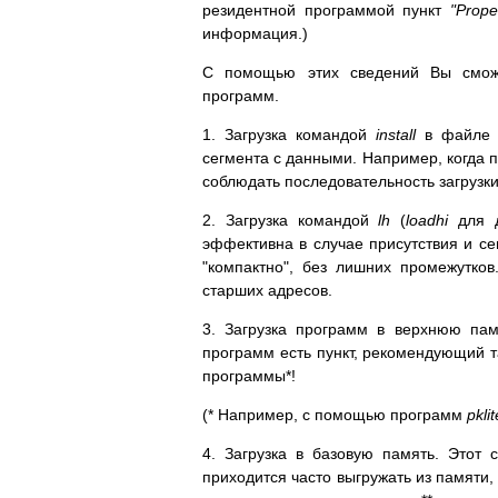
резидентной программой пункт
"Prope
информация.)
С помощью этих сведений Вы сможе
программ.
1. Загрузка командой
install
в файл
сегмента с данными. Например, когда
соблюдать последовательность загрузк
2. Загрузка командой
lh
(
loadhi
для 
эффективна в случае присутствия и се
"компактно", без лишних промежутко
старших адресов.
3. Загрузка программ в верхнюю п
программ есть пункт, рекомендующий т
программы*!
(* Например, с помощью программ
pkli
4. Загрузка в базовую память. Этот
приходится часто выгружать из памяти,