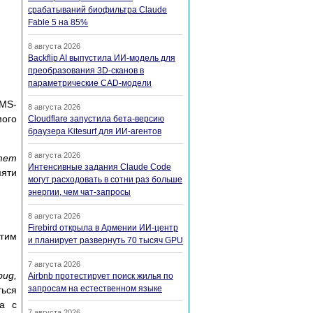
срабатываний биофильтра Claude
Fable 5 на 85%
8 августа 2026
Backflip AI выпустила ИИ-модель для
преобразования 3D-сканов в
параметрические CAD-модели
 MS-
8 августа 2026
ого
Cloudflare запустила бета-версию
браузера Kitesurf для ИИ-агентов
8 августа 2026
mem
Интенсивные задания Claude Code
мяти
могут расходовать в сотни раз больше
энергии, чем чат-запросы
8 августа 2026
Firebird открыла в Армении ИИ-центр
угим
и планирует развернуть 70 тысяч GPU
7 августа 2026
bug,
Airbnb протестирует поиск жилья по
запросам на естественном языке
ться
а с
7 августа 2026