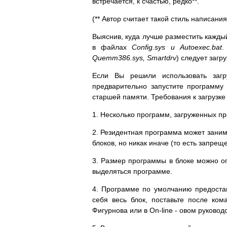
встречается, к счастью, редко**.
(** Автор считает такой стиль написа
Выяснив, куда лучше разместить кажды
в файлах
Config.sys и Autoexec.bat
.
Quemm386.sys, Smartdrv
) следует заг
Если Вы решили использовать загр
предварительно запустите программу
старшей памяти. Требования к загрузк
1. Несколько программ, загруженных 
2. Резидентная программа может занима
блоков, но никак иначе (то есть запре
3. Размер программы в блоке можно ог
выделяться программе.
4. Программе по умолчанию предоста
себя весь блок, поставьте после ко
Фигурнова или в On-line - овом руковод