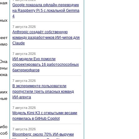
сная
Google показала офлайн-переводчик
на Raspberry Pi 5 с локальной Gemma
4
ных
7 августа 2026
Anthropic создаёт собственную
меет
команду разработчиков ИИ-чипов для
Claude
димо
7 августа 2026
ИИ-модели Evo помогли
 Она
спроектировать 16 работоспособных
жены
бактериофагов
лока
7 августа 2026
В эксперименте пользователи
аких
пропустили треть опасных команд
ИИ-агента
нные
7 августа 2026
Модель Kimi K3 с открытыми весами
появилась в GitHub Copilot
либо
7 августа 2026
особ
Bloomberg: около 70% ИИ-выручки