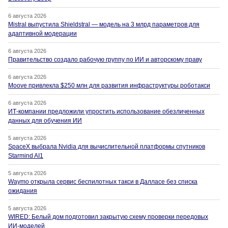
6 августа 2026
Mistral выпустила Shieldstral — модель на 3 млрд параметров для
адаптивной модерации
6 августа 2026
Правительство создало рабочую группу по ИИ и авторскому праву
6 августа 2026
Moove привлекла $250 млн для развития инфраструктуры роботакси
6 августа 2026
ИТ-компании предложили упростить использование обезличенных
данных для обучения ИИ
5 августа 2026
SpaceX выбрала Nvidia для вычислительной платформы спутников
Starmind AI1
5 августа 2026
Waymo открыла сервис беспилотных такси в Далласе без списка
ожидания
5 августа 2026
WIRED: Белый дом подготовил закрытую схему проверки передовых
ИИ-моделей