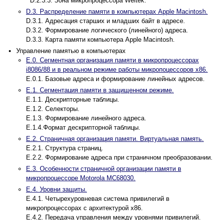
D.2.3.3. Зона микропроцессора Weitek.
D.3. Распределение памяти в компьютерах Apple Macintosh.
D.3.1. Адресация старших и младших байт в адресе.
D.3.2. Формирование логического (линейного) адреса.
D.3.3. Карта памяти компьютера Apple Macintosh.
Управление памятью в компьютерах
E.0. Сегментная организация памяти в микропроцессорах
i8086/88 и в реальном режиме работы микропоцессоров x86.
E.0.1. Базовые адреса и формирование линейных адресов.
E.1. Сегментация памяти в защищенном режиме.
E.1.1. Дескрипторные таблицы.
E.1.2. Селекторы.
E.1.3. Формирование линейного адреса.
E.1.4.Формат дескрипторной таблицы.
E.2. Страничная организация памяти. Виртуальная память.
E.2.1. Структура страниц.
E.2.2. Формирование адреса при страничном преобразовании.
E.3. Особенности страничной организации памяти в
микропроцессоре Motorola MC68030.
E.4. Уровни защиты.
E.4.1. Четырехуровневая система привилегий в
микропроцессорах с архитектурой x86.
E.4.2. Передача управления между уровнями привилегий.