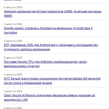
5 августа 2026
Samsung раскрыла расчётные показатели zHBM: до восьми раз выше
HBM5
5 августа 2026
Google начнет отключать Assistant на мобильных устройствах 4
сентября
5 августа 2026
EFF: рекламные SDK для Android могут передавать геолокацию без
отдельного запроса разрешения
5 августа 2026
Поставки Google TPU для Anthropic профинансируют через
внебалансовую структуру
4 августа 2026
NYT: Белый дом отложил ограничения против китайских ИИ-моделей
после спора в Кремниевой долине
4 августа 2026
Open Secure AI Alliance предложил механизм обмена данными об
инцидентах с ИИ
4 августа 2026