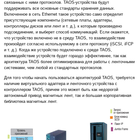
связанных с ними протоколов. TAOS-устройства будут
поддерживать все основные стандарты хранения данных.
Включенное в сеть Ethernet такое устройство само определит
присутствующие компоненты (сетевые платы, адаптеры,
контроллеры дисков или лент и т. д.), к которым произведено
подсоединение, и выберет способ коммуникаций. Если окажется,
что устройство включено не в среду TAOS, то взаимодействие
произойдет согласно используемому в сети протоколу (iSCSI, iFCP
и т. д.). Когда же устройство подключено к среде TAOS,
взаимодействие устройств будет гораздо эффективнее, так как
архитектура TAOS более оптимизирована для работы с ленточными
системами, чем любой из стандартных протоколов.
Для того чтобы начать пользоваться архитектурой TAOS, требуется
наличие виртуального адаптера и ленточного устройства с
контроллером TAOS, причем это может быть как недорогой
автономный привод магнитных лент, так и большая корпоративная
библиотека магнитных лент.