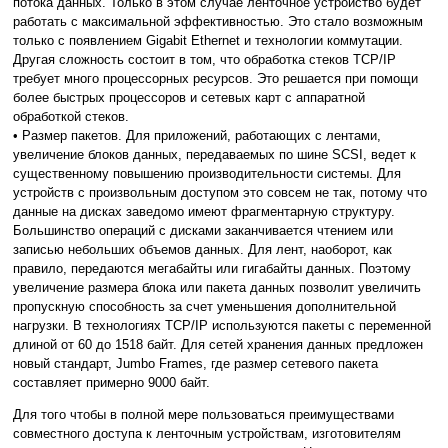
потока данных. Только в этом случае ленточное устройство будет
работать с максимальной эффективностью. Это стало возможным
только с появлением Gigabit Ethernet и технологии коммутации.
Другая сложность состоит в том, что обработка стеков TCP/IP
требует много процессорных ресурсов. Это решается при помощи
более быстрых процессоров и сетевых карт с аппаратной
обработкой стеков.
• Размер пакетов. Для приложений, работающих с лентами,
увеличение блоков данных, передаваемых по шине SCSI, ведет к
существенному повышению производительности системы. Для
устройств с произвольным доступом это совсем не так, потому что
данные на дисках заведомо имеют фрагментарную структуру.
Большинство операций с дисками заканчивается чтением или
записью небольших объемов данных. Для лент, наоборот, как
правило, передаются мегабайты или гигабайты данных. Поэтому
увеличение размера блока или пакета данных позволит увеличить
пропускную способность за счет уменьшения дополнительной
нагрузки. В технологиях TCP/IP используются пакеты с переменной
длиной от 60 до 1518 байт. Для сетей хранения данных предложен
новый стандарт, Jumbo Frames, где размер сетевого пакета
составляет примерно 9000 байт.
Для того чтобы в полной мере пользоваться преимуществами
совместного доступа к ленточным устройствам, изготовителям