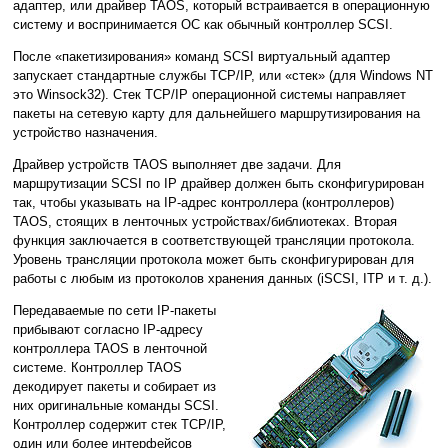
адаптер, или драйвер TAOS, который встраивается в операционную
систему и воспринимается ОС как обычный контроллер SCSI.
После «пакетизирования» команд SCSI виртуальный адаптер
запускает стандартные службы TCP/IP, или «стек» (для Windows NT
это Winsock32). Стек TCP/IP операционной системы направляет
пакеты на сетевую карту для дальнейшего маршрутизирования на
устройство назначения.
Драйвер устройств TAOS выполняет две задачи. Для
маршрутизации SCSI по IP драйвер должен быть сконфигурирован
так, чтобы указывать на IP-адрес контроллера (контроллеров)
TAOS, стоящих в ленточных устройствах/библиотеках. Вторая
функция заключается в соответствующей трансляции протокола.
Уровень трансляции протокола может быть сконфигурирован для
работы с любым из протоколов хранения данных (iSCSI, ITP и т. д.).
Передаваемые по сети IP-пакеты
прибывают согласно IP-адресу
контроллера TAOS в ленточной
системе. Контроллер TAOS
декодирует пакеты и собирает из
них оригинальные команды SCSI.
Контроллер содержит стек TCP/IP,
один или более интерфейсов