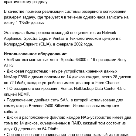
практическому разделу.
В качестве примера реализации системы резервного копирования
разберем задачу, где требуется в течение одного часа записать на
ленту 1 Tбайт данных.
Эта задача была решена командой специалистов из Network
Appliance, Spectra Logic и Veritas в Технологическом центре в г.
Колорадо-Спрингс (США), в феврале 2002 года.
Использованное оборудование:
• Библиотека магнитных лент: Spectra 64000 c 16 приводами Sony
AIT-3.
• Дисковая подсистема: четыре устройства хранения данных
NetApp F880 с двумя полками по 14 дисков каждая, всего 28 дисков
по 72 Гбайт, каждое устройство имеет два порта Fibre Channel.
• ПО резервного копирования: Veritas NetBackup Data Center 4.5 с
опцией NDMP.
• Подключения: двойная сеть SAN, в которой использовано для
коммутатора Brocade 2400 Silkworm. Использованы «медные»
кабели.
• Диски и расположение файлов: каждое NAS-устройство имеет два
тома по 14 дисков, объединенных в RAID, каждый том состоит из
двух Q-деревьев по 64 Гбайт.
• Сервер резервного копирования: два сервера, каждый из которых