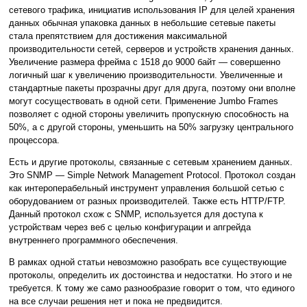
сетевого трафика, инициатив использования IP для целей хранения
данных обычная упаковка данных в небольшие сетевые пакеты
стала препятствием для достижения максимальной
производительности сетей, серверов и устройств хранения данных.
Увеличение размера фрейма с 1518 до 9000 байт — совершенно
логичный шаг к увеличению производительности. Увеличенные и
стандартные пакеты прозрачны друг для друга, поэтому они вполне
могут сосуществовать в одной сети. Применение Jumbo Frames
позволяет с одной стороны увеличить пропускную способность на
50%, а с другой стороны, уменьшить на 50% загрузку центрального
процессора.
Есть и другие протоколы, связанные с сетевым хранением данных.
Это SNMP — Simple Network Management Protocol. Протокол создан
как интероперабельный инструмент управления большой сетью с
оборудованием от разных производителей. Также есть HTTP/FTP.
Данный протокол схож с SNMP, используется для доступа к
устройствам через веб с целью конфигурации и апгрейда
внутреннего программного обеспечения.
В рамках одной статьи невозможно разобрать все существующие
протоколы, определить их достоинства и недостатки. Но этого и не
требуется. К тому же само разнообразие говорит о том, что единого
на все случаи решения нет и пока не предвидится.