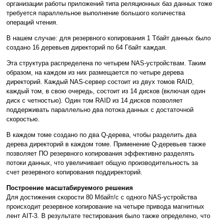
организации работы приложений типа реляционных баз данных тоже
требуется параллельное выполнение большого количества
операций чтения.
В нашем случае: для резервного копирования 1 Tбайт данных было
создано 16 деревьев директорий по 64 Гбайт каждая.
Эта структура распределена по четырем NAS-устройствам. Таким
образом, на каждом из них размещается по четыре дерева
директорий. Каждый NAS-сервер состоит из двух томов RAID,
каждый том, в свою очередь, состоит из 14 дисков (включая один
диск с четностью). Один том RAID из 14 дисков позволяет
поддерживать параллельно два потока данных с достаточной
скоростью.
В каждом томе создано по два Q-дерева, чтобы разделить два
дерева директорий в каждом томе. Применение Q-деревьев также
позволяет ПО резервного копирования эффективно разделять
потоки данных, что увеличивает общую производительность за
счет резервного копирования поддиректорий.
Построение масштабируемого решения
Для достижения скорости 80 Mбайт/с с одного NAS-устройства
происходит резервное копирование на четыре привода магнитных
лент AIT-3. В результате тестирования было также определено, что