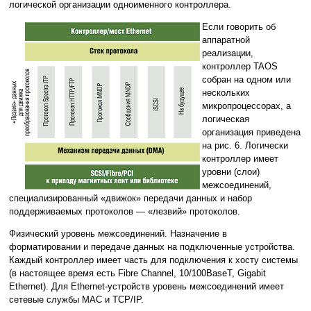
логической организации одноименного контроллера.
Если говорить об
аппаратной
реализации,
контроллер TAOS
собран на одном или
нескольких
микропроцессорах, а
логическая
организация приведена
на рис. 6. Логически
контроллер имеет
уровни (слои)
межсоединений,
специализированный «движок» передачи данных и набор
поддерживаемых протоколов — «лезвий» протоколов.
Физический уровень межсоединений. Назначение в
форматировании и передаче данных на подключенные устройства.
Каждый контроллер имеет часть для подключения к хосту системы
(в настоящее время есть Fibre Channel, 10/100BaseT, Gigabit
Ethernet). Для Ethernet-устройств уровень межсоединений имеет
сетевые службы MAC и TCP/IP.