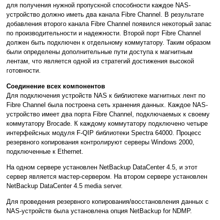
для получения нужной пропускной способности каждое NAS-
устройство должно иметь два канала Fibre Channel. В результате
добавления второго канала Fibre Channel появился некоторый запас
по производительности и надежности. Второй порт Fibre Channel
должен быть подключен к отдельному коммутатору. Таким образом
были определены дополнительные пути доступа к магнитным
лентам, что является одной из стратегий достижения высокой
готовности.
Соединение всех компонентов
Для подключения устройств NAS к библиотеке магнитных лент по
Fibre Channel была построена сеть хранения данных. Каждое NAS-
устройство имеет два порта Fibre Channel, подключаемых к своему
коммутатору Brocade. К каждому коммутатору подключено четыре
интерфейсных модуля F-QIP библиотеки Spectra 64000. Процесс
резервного копирования контролируют серверы Windows 2000,
подключенные к Ethernet.
На одном сервере установлен NetBackup DataCenter 4.5, и этот
сервер является мастер-сервером. На втором сервере установлен
NetBackup DataCenter 4.5 media server.
Для проведения резервного копирования/восстановления данных с
NAS-устройств была установлена опция NetBackup for NDMP.