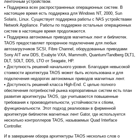
ленточным устройством.
• Поддержка всех распространенных операционных систем. В
настоящее время есть поддержка для Windows NT, 2000, Sun
Solaris, Linux. Существует поддержка работы с NAS устройствами
Network Appliance. Работы по поддержке остальных операционных
систем в настоящее время продолжаются.
• Поддержка автономных приводов магнитных лент и библиотек.
TAOS предоставляет прозрачное подключение для любых
автозагрузчиков SCSI, Fibre Channel, оборудованных приводами
Sony AIT или DDS, Exabyte VXA, Mammoth, Quantum/Tandberg DLT1,
DLT, SDLT, DDS, LTO от Seagate, HP.
• Доступность решений начального уровня. Благодаря невысокой
стоимости архитектура TAOS может быть использована и для
подключения недорогих автономных приводов магнитных лент.
• Доступность решений класса High-End. С целью полного
обеспечения потребностей рынка корпоративных систем есть план
развития архитектуры TAOS, где учитываются повышенные
требования к производительности, устойчивости к сбоям,
функциональности. Этот подход реализован в фирменной
архитектуре библиотек магнитных лент Gator, где используется
несколько контроллеров TAOS, называемых Quad Interface
Controller.
И в завершении обзора архитектуры TAOS несколько слов о