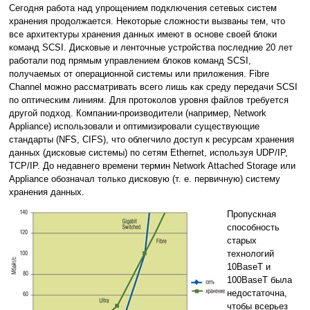
Сегодня работа над упрощением подключения сетевых систем
хранения продолжается. Некоторые сложности вызваны тем, что
все архитектуры хранения данных имеют в основе своей блоки
команд SCSI. Дисковые и ленточные устройства последние 20 лет
работали под прямым управлением блоков команд SCSI,
получаемых от операционной системы или приложения. Fibre
Channel можно рассматривать всего лишь как среду передачи SCSI
по оптическим линиям. Для протоколов уровня файлов требуется
другой подход. Компании-производители (например, Network
Appliance) использовали и оптимизировали существующие
стандарты (NFS, CIFS), что облегчило доступ к ресурсам хранения
данных (дисковые системы) по сетям Ethernet, используя UDP/IP,
TCP/IP. До недавнего времени термин Network Attached Storage или
Appliance обозначал только дисковую (т. е. первичную) систему
хранения данных.
Пропускная
способность
старых
технологий
10BaseT и
100BaseT была
недостаточна,
чтобы всерьез