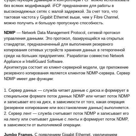
без всяких модификаций. iFCP предназначен для работы в
высоконадежных сетях с малой задержкой. За счет того, что
тактовая частота у Gigabit Ethernet выше, чем у Fibre Channel,
можно получить и большую пропускную способность.
NDMP
— Network Data Management Protocol, сетевой протокол
управления данными. Это протокол, базирующийся на открытых
стандартах, предназначенный для выполнения резервного
копирования сетевых устройств хранения данных в гетерогенной
среде на больших предприятиях. Разработан совместно Network
Appliance и IntelliGuard Software.
Архитектура состоит из клиент-серверной модели, где приложение
резервного копирования является клиентом NDMP-сервера. Сервер
NDMP имеет две функции:
1. Сервер данных — служба читает данные с диска и формирует в
специальном формате поток данных NDMP или читает поток NDMP
и записывает его на диск, в зависимости от того, какая операция
(резервное копирование или восстановление данных) выполняется.
2. Сервер лент — служба считывает поток NDMP и записывает его
на ленту или считывает данные с ленты и формирует поток NDMP,
в зависимости от выполняемой операции.
Jumbo Frames.
С появлением Gigabit Ethernet, увеличением