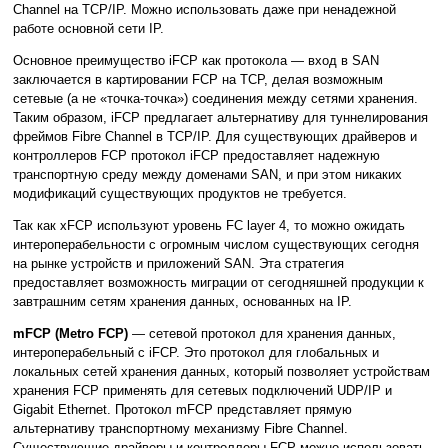
Channel на TCP/IP. Можно использовать даже при ненадежной
работе основной сети IP.
Основное преимущество iFCP как протокола — вход в SAN
заключается в картировании FCP на TCP, делая возможным
сетевые (а не «точка-точка») соединения между сетями хранения.
Таким образом, iFCP предлагает альтернативу для туннелирования
фреймов Fibre Channel в TCP/IP. Для существующих драйверов и
контроллеров FCP протокол iFCP предоставляет надежную
транспортную среду между доменами SAN, и при этом никаких
модификаций существующих продуктов не требуется.
Так как xFCP используют уровень FC layer 4, то можно ожидать
интероперабельности с огромным числом существующих сегодня
на рынке устройств и приложений SAN. Эта стратегия
предоставляет возможность миграции от сегодняшней продукции к
завтрашним сетям хранения данных, основанных на IP.
mFCP (Metro FCP)
— сетевой протокол для хранения данных,
интероперабельный с iFCP. Это протокол для глобальных и
локальных сетей хранения данных, который позволяет устройствам
хранения FCP применять для сетевых подключений UDP/IP и
Gigabit Ethernet. Протокол mFCP представляет прямую
альтернативу транспортному механизму Fibre Channel.
Существующие драйверы и контроллеры FCP можно использовать