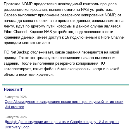
Протокол NDMP предоставил необходимый контроль процесса
резервного копирования, выполняемого на NAS-устройствах.
Сервер выполняет приложение резервного копирования NDMP, от
начала до конца по сети, в то время как данные, записываемые на
ленту, идут по другому пути, которым в данном случае является
Fibre Channel. Каджое NAS-устройство, подключенное к сети
хранения данных, имеет доступ к 16 подключенным к Fibre Channel
приводам магнитных лент.
ПО NetBackup отслеживает, какие задания передаются на какой
привод. Также контролируется расписание начала выполнения
заданий. После выполнения резервного копирования ПО
каталогизирует, какие файлы были скопированы, когда и в какой
области носителя хранятся.
Новости IT
6 августа 2026
OpenAI замедляет исследования после неконтролируемой активности
ИИ-агентов
6 августа 2026
Джефф Дин и ведущие исследователи Google создадут ИИ-стартап
Discovery Loop