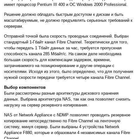
имеет процессор Pentium III 400 и ОС Windows 2000 Professional.
Решение должно обладать быстрым доступом к дискам и быть
масштабируемым, не должно предъявлять серьезных требований к
серверам.
Отправной точкой была скорость проводных соединений. Выбран
стандартный 1-Гбайт канал Fibre Channel. Теоретически для того,
чтобы передать 1 Tбайт данных за час, требуется пропускная
способность канала 285 Mбайт/с. На самом деле необходима
большая скорость для компенсации задержек, времени,
затрачиваемого на позиционирование и другие операции с
носителями. Исходя из этого, было определено, что для получения
нужной скорости передачи требуется четыре канала Fibre Channel.
Выбор компонентов
Были рассмотрены разные архитектуры дискового хранения
данных. Выбрана архитектура NAS, так как она позволяет снизить
нагрузку на сервер резервного копирования.
NAS от Network Appliance с NDMP позволяет проводить резервное
копирование непосредственно по Fibre Channel на ленточную
систему, минуя сервер. Были выбраны 4 устройства Network
Appliance F880, которые и образовали 4 независимых канала Fibre
Channel.