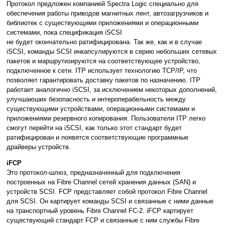
Протокол предложен компанией Spectra Logic специально для
обеспечения работы приводов магнитных лент, автозагрузчиков и
библиотек с существующими приложениями и операционными
системами, пока спецификация iSCSI
не будет окончательно ратифицирована. Так же, как и в случае
iSCSI, команды SCSI инкапсулируются в серию небольших сетевых
пакетов и маршрутизируются на соответствующее устройство,
подключенное к сети. ITP использует технологию TCP/IP, что
позволяет гарантировать доставку пакетов по назначению. ITP
работает аналогично iSCSI, за исключением некоторых дополнений,
улучшаюших безопасность и интероперабельность между
существующими устройствами, операционными системами и
приложениями резервного копирования. Пользователи ITP легко
смогут перейти на iSCSI, как только этот стандарт будет
ратифицирован и появятся соответствующие программные
драйверы устройств.
iFCP
Это протокол-шлюз, предназначенный для подключения
построенных на Fibre Channel сетей хранения данных (SAN) и
устройств SCSI. FCP представляет собой протокол Fibre Channel
для SCSI. Он картирует команды SCSI и связанные с ними данные
на транспортный уровень Fibre Channel FC-2. iFCP картирует
существующий стандарт FCP и связанные с ним службы Fibre