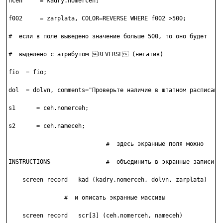
nceh     = kadry.nomerceh;

f002     = zarplata, COLOR=REVERSE WHERE f002 >500;

#  если в поле выведено значение больше 500, то оно будет

#  выделено с атрибутом REVERSЕ (негатив)

fio  = fio;

dol  = dolvn, comments="Проверьте наличие в штатном расписании
s1      = ceh.nomerceh;

s2      = ceh.nameceh;

                            #  здесь экранные поля можно

INSTRUCTIONS                #  объединить в экранные записи

    screen record   kad (kadry.nomerceh, dolvn, zarplata)

                #  и описать экранные массивы

    screen record   scr[3] (ceh.nomerceh, nameceh)
