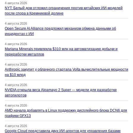
4 августа 2026
NYT: Белый дом отложил ограничения против китайских ИИ-моделей
после спора в Кремниевой долине
4 августа 2026
Open Secure AI Alliance предложил механизм обмена данными об
инцидентах с ИИ
4 августа 2026
Mariana Minerals привлекла $310 млн на автоматизацию добычи и
переработки металлов
4 августа 2026
Anthropic закупит у облачного стартапа Volta вычислительные мощности
на $10 млрд
4 августа 2026
NVIDIA открыла веса Alpamayo 2 Super — модели для разработки
автопилотов
4 августа 2026
AMD начала добавлять в Linux поддержку дисплейного блока DCN6 для
графики GFX13
4 августа 2026
Google Cloud представила двух ИИ-агентов для управления базами