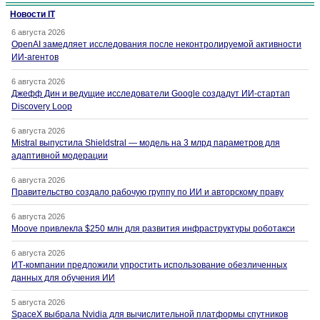
Новости IT
6 августа 2026
OpenAI замедляет исследования после неконтролируемой активности
ИИ-агентов
6 августа 2026
Джефф Дин и ведущие исследователи Google создадут ИИ-стартап
Discovery Loop
6 августа 2026
Mistral выпустила Shieldstral — модель на 3 млрд параметров для
адаптивной модерации
6 августа 2026
Правительство создало рабочую группу по ИИ и авторскому праву
6 августа 2026
Moove привлекла $250 млн для развития инфраструктуры роботакси
6 августа 2026
ИТ-компании предложили упростить использование обезличенных
данных для обучения ИИ
5 августа 2026
SpaceX выбрала Nvidia для вычислительной платформы спутников