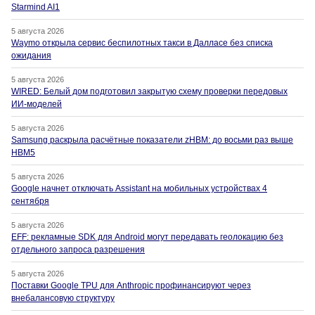
Starmind AI1
5 августа 2026
Waymo открыла сервис беспилотных такси в Далласе без списка
ожидания
5 августа 2026
WIRED: Белый дом подготовил закрытую схему проверки передовых
ИИ-моделей
5 августа 2026
Samsung раскрыла расчётные показатели zHBM: до восьми раз выше
HBM5
5 августа 2026
Google начнет отключать Assistant на мобильных устройствах 4
сентября
5 августа 2026
EFF: рекламные SDK для Android могут передавать геолокацию без
отдельного запроса разрешения
5 августа 2026
Поставки Google TPU для Anthropic профинансируют через
внебалансовую структуру