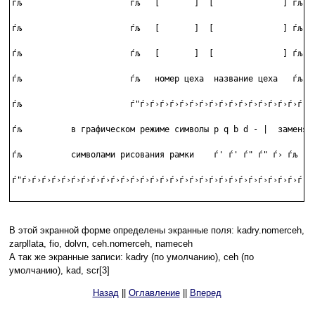
ѓљ                      ѓљ   [       ]  [              ] ѓљ   
ѓљ                      ѓљ   [       ]  [              ] ѓљ   
ѓљ                      ѓљ   [       ]  [              ] ѓљ   
ѓљ                      ѓљ   номер цеха  название цеха   ѓљ   
ѓљ                      ѓ"ѓ›ѓ›ѓ›ѓ›ѓ›ѓ›ѓ›ѓ›ѓ›ѓ›ѓ›ѓ›ѓ›ѓ›ѓ›ѓ›ѓ›ѓ›
ѓљ          в графическом режиме символы р q b d - |  заменяют
ѓљ          символами рисования рамки    ѓ' ѓ' ѓ" ѓ" ѓ› ѓљ    
ѓ"ѓ›ѓ›ѓ›ѓ›ѓ›ѓ›ѓ›ѓ›ѓ›ѓ›ѓ›ѓ›ѓ›ѓ›ѓ›ѓ›ѓ›ѓ›ѓ›ѓ›ѓ›ѓ›ѓ›ѓ›ѓ›ѓ›ѓ›ѓ›ѓ›ѓ›
В этой экранной форме определены экранные поля: kadry.nomerceh,
zarpllatа, fiо, dolvп, ceh.nomerceh, nameceh
А так же экранные записи: kadrу (по умолчанию), ceh (по
умолчанию), kad, scr[3]
Назад
||
Оглавление
||
Вперед