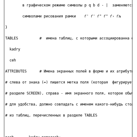
        в графическом режиме символы р q b d - |  заменяются

        символами рисования рамки    ѓ' ѓ' ѓ" ѓ" ѓ› ѓљ

}

TABLES          #  имена таблиц, с которыми ассоциированна фор
  kadry

  ceh

ATTRIBUTES      # Имена экранных полей в форме и их атрибуты.

# слева от знака (=) пишется метка поля (которая  фигурирует  
# разделе SCREEN), справа - имя экранного поля, которое обычно
# для удобства, должно совпадать с именем какого-нибудь столбц
# из таблиц, перечисленных в разделе TABLES
