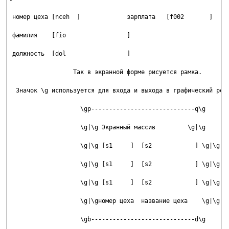
 номер цеха [nceh  ]             зарплата   [f002       ]

 фамилия    [fio                 ]

 должность  [dol                 ]

                  Так в экранной форме рисуется рамка.

  Значок \g используется для входа и выхода в графический режи
                    \gp-----------------------------q\g

                    \g|\g Экранный массив         \g|\g

                    \g|\g [s1     ]  [s2            ] \g|\g

                    \g|\g [s1     ]  [s2            ] \g|\g

                    \g|\g [s1     ]  [s2            ] \g|\g

                    \g|\gномер цеха  название цеха    \g|\g

                    \gb-----------------------------d\g
