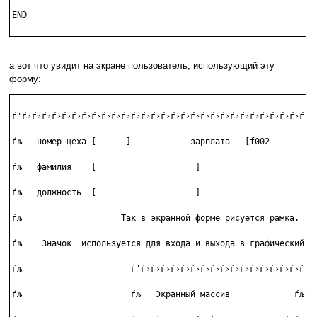
END

а вот что увидит на экране пользователь, использующий эту
форму:
ѓ'ѓ›ѓ›ѓ›ѓ›ѓ›ѓ›ѓ›ѓ›ѓ›ѓ›ѓ›ѓ›ѓ›ѓ›ѓ›ѓ›ѓ›ѓ›ѓ›ѓ›ѓ›ѓ›ѓ›ѓ›ѓ›ѓ›ѓ›ѓ›ѓ›ѓ›
ѓљ   номер цеха [      ]            зарплата   [f002       ]  
ѓљ   фамилия    [                    ]                        
ѓљ   должность  [                    ]                        
ѓљ                    Так в экранной форме рисуется рамка.    
ѓљ    Значок  используется для входа и выхода в графический ре
ѓљ                      ѓ'ѓ›ѓ›ѓ›ѓ›ѓ›ѓ›ѓ›ѓ›ѓ›ѓ›ѓ›ѓ›ѓ›ѓ›ѓ›ѓ›ѓ›ѓ›
ѓљ                      ѓљ   Экранный массив             ѓљ   