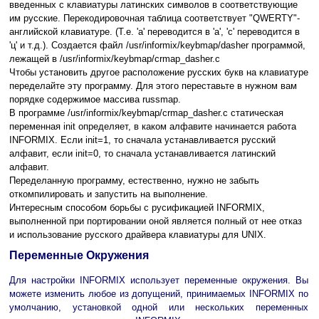
введенных с клавиатуры латинских символов в соответствующие
им русские. Перекодировочная таблица соответствует "QWERTY"-
английской клавиатуре. (Т.е. 'a' переводится в 'а', 'c' переводится в
'ц' и т.д.). Создается файл /usr/informix/keybmap/dasher программой,
лежащей в /usr/informix/keybmap/crmap_dasher.c
Чтобы установить другое расположение русских букв на клавиатуре
переделайте эту программу. Для этого переставьте в нужном вам
порядке содержимое массива russmap.
В программе /usr/informix/keybmap/crmap_dasher.c статическая
переменная init определяет, в каком алфавите начинается работа
INFORMIX. Если init=1, то сначала устанавливается русский
алфавит, если init=0, то сначала устанавливается латинский
алфавит.
Переделанную программу, естественно, нужно не забыть
откомпилировать и запустить на выполнение.
Интересным способом борьбы с русификацией INFORMIX,
выполненной при портировании оной является полный от нее отказ
и использование русского драйвера клавиатуры для UNIX.
Переменные Окружения
Для настройки INFORMIX использует переменные окружения. Вы
можете изменить любое из допущений, принимаемых INFORMIX по
умолчанию, установкой одной или нескольких переменных