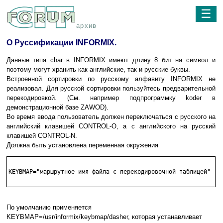
☰
архив
О Руссификации INFORMIX.
Данные типа char в INFORMIX имеют длину 8 бит на символ и
поэтому могут хранить как английские, так и русские буквы.
Встроенной сортировки по русскому алфавиту INFORMIX не
реализовал. Для русской сортировки пользуйтесь предварительной
перекодировкой. (См. например подпрограммку koder в
демонстрационной базе ZAWOD).
Во время ввода пользователь должен переключаться с русского на
английский клавишей CONTROL-O, а с английского на русский
клавишей CONTROL-N.
Должна быть установлена переменная окружения
KEYBMAP="маршрутное имя файла с перекодировочной таблицей"

По умолчанию применяется
KEYBMAP=/usr/informix/keybmap/dasher, которая устанавливает