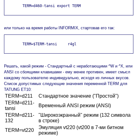
        TERM=d460-tansi export TERM

или только на время работы INFORMIX, стартовав его так:
        TERM=$TERM-tansi     r4gl

Решать, какой режим - Стандартный с неработающими ^W и ^X, или
ANSI со сбоящими клавишами - ему менее противен, имеет смысл
каждому пользователю индивидуально, исходя из личных вкусов.
Список допустимых следующие значения переменной TERM для
TATUNG ET10:
TERM=d211
Стандартное значение ("Простой")
TERM=d211-
Временный ANSI режим (ANSI)
tansi
TERM=d211-
"Широкоэкранный" режим (132 символа
132
в строке)
Эмуляция vt220 (vt200 в 7-ми битном
TERM=vt220
режиме)