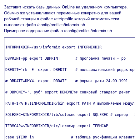
Заставит искать базы данных OnLine на удаленном компьютере.
Обычно же устанавливают переменные конкретно для вашей
рабочей станции в файле /etc/profile который автоматически
выполняет файл /config/profiles/informix.sh
Примерное содержание файла /config/profiles/informix.sh
INFORMIXDIR=/usr/informix export INFORMIXDIR

DBPRINT=pp export DBPRINT       # программа печати - pp

DBEDIT='rk -E' export DBEDIT    # пользовательский редактор

# DBDATE=DMY4. export DBDATE    # формат даты 24.09.1991

# DBMONEY='. руб' export DBMONEY# совковый стандарт денег

PATH=$PATH:$INFORMIXDIR/bin export PATH # выполняемые модули

SQLEXEC=$INFORMIXDIR/lib/sqlexec export SQLEXEC # сервер - SE

TERMCAP=$INFORMIXDIR/etc/termcap export TERMCAP

case $TERM in                 # таблица русификации клавиатуры