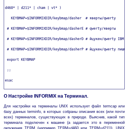
d460* | d211* | cham | vt* )

   KEYBMAP=$INFORMIXDIR/keybmap/dasher  # яверты/qwerty

 # KEYBMAP=$INFORMIXDIR/keybmap/dasherE # qwerty/яверты

 # KEYBMAP=$INFORMIXDIR/keybmap/dasherD # йцукен/qwerty IBM PC
 # KEYBMAP=$INFORMIXDIR/keybmap/dasherP # йцукен/qwerty пишмаш
 export KEYBMAP

 ;;

esac

О Настройке INFORMIX на Терминал.
Для настройки на терминалы UNIX использует файл termcap или
базу данных terminfo, в которых собраны описания всех (или почти
всех) терминалов, существующих в природе. Выяснив, какой тип
терминала подключен к машине (а задается это в переменной
окружения TERM (например TERM=d460 или TERM=d211)), UNIX