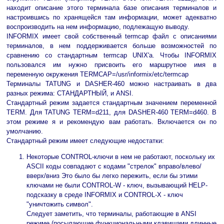
находит описание этого терминала базе описания терминалов и
настроившись по хранящейся там информации, может адекватно
воспроизводить на нем информацию, подлежащую выводу.
INFORMIX имеет свой собственный termcap файл с описаниями
терминалов, в нем поддерживается больше возможностей по
сравнению со стандартным termcap UNIX'а. Чтобы INFORMIX
пользовался им нужно присвоить его маршрутное имя в
переменную окружения TERMCAP=/usr/informix/etc/termcap
Терминалы TATUNG и DASHER-460 можно настраивать в два
разных режима: СТАНДАРТНЫЙ, и ANSI.
Стандартный режим задается стандартным значением переменной
TERM. Для TATUNG TERM=d211, для DASHER-460 TERM=d460. В
этом режиме я и рекомендую вам работать. Включается он по
умолчанию.
Стандартный режим имеет следующие недостатки:
Некоторые CONTROL-ключи в нем не работают, поскольку их
ASCII коды совпадают с кодами "стрелок" вправо/влево/
вверх/вниз Это было бы легко пережить, если бы этими
ключами не были CONTROL-W - ключ, вызывающий HELP-
подсказку в среде INFORMIX и CONTROL-X - ключ
"уничтожить символ".
Следует заметить, что терминалы, работающие в ANSI
режиме (посылающие функциональными клавишами длинные