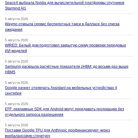
SpaceX выбрала Nvidia для вычислительной платформы спутников
Starmind AI1
5 августа 2026
Waymo открыла сервис беспилотных такси в Далласе без списка
ожидания
5 августа 2026
WIRED: Белый дом подготовил закрытую схему проверки передовых
ИИ-моделей
5 августа 2026
Samsung раскрыла расчётные показатели zHBM: до восьми раз выше
HBM5
5 августа 2026
Google начнет отключать Assistant на мобильных устройствах 4
сентября
5 августа 2026
EFF: рекламные SDK для Android могут передавать геолокацию без
отдельного запроса разрешения
5 августа 2026
Поставки Google TPU для Anthropic профинансируют через
внебалансовую структуру