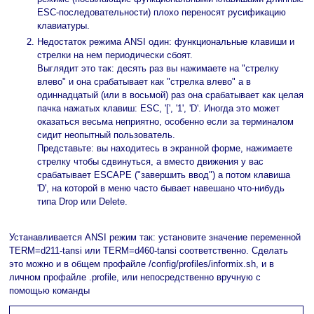
ESC-последовательности) плохо переносят русификацию
клавиатуры.
Недостаток режима ANSI один: функциональные клавиши и
стрелки на нем периодически сбоят.
Выглядит это так: десять раз вы нажимаете на "стрелку
влево" и она срабатывает как "стрелка влево" а в
одиннадцатый (или в восьмой) раз она срабатывает как целая
пачка нажатых клавиш: ESC, '[', '1', 'D'. Иногда это может
оказаться весьма неприятно, особенно если за терминалом
сидит неопытный пользователь.
Представьте: вы находитесь в экранной форме, нажимаете
стрелку чтобы сдвинуться, а вместо движения у вас
срабатывает ESCAPE ("завершить ввод") а потом клавиша
'D', на которой в меню часто бывает навешано что-нибудь
типа Drop или Delete.
Устанавливается ANSI режим так: установите значение переменной
TERM=d211-tansi или TERM=d460-tansi соответственно. Сделать
это можно и в общем профайле /config/profiles/informix.sh, и в
личном профайле .profile, или непосредственно вручную с
помощью команды