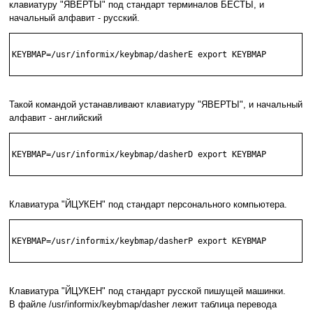
клавиатуру "ЯВЕРТЫ" под стандарт терминалов БЕСТЫ, и
начальный алфавит - русский.
KEYBMAP=/usr/informix/keybmap/dasherE export KEYBMAP

Такой командой устанавливают клавиатуру "ЯВЕРТЫ", и начальный
алфавит - английский
KEYBMAP=/usr/informix/keybmap/dasherD export KEYBMAP

Клавиатура "ЙЦУКЕН" под стандарт персонального компьютера.
KEYBMAP=/usr/informix/keybmap/dasherP export KEYBMAP

Клавиатура "ЙЦУКЕН" под стандарт русской пишущей машинки.
В файле /usr/informix/keybmap/dasher лежит таблица перевода