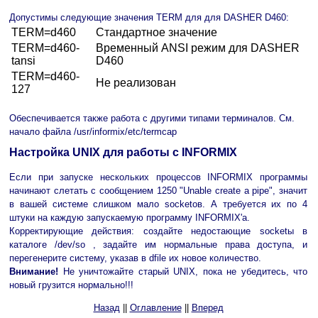
Допустимы следующие значения TERM для для DASHER D460:
TERM=d460
Стандартное значение
TERM=d460-
Временный ANSI режим для DASHER
tansi
D460
TERM=d460-
Не реализован
127
Обеспечивается также работа с другими типами терминалов. См.
начало файла /usr/informix/etc/termcap
Настройка UNIX для работы с INFORMIX
Если при запуске нескольких процессов INFORMIX программы
начинают слетать с сообщением 1250 "Unable create a pipe", значит
в вашей системе слишком мало socketов. А требуется их по 4
штуки на каждую запускаемую программу INFORMIX'а.
Корректирующие действия: создайте недостающие socketы в
каталоге /dev/so , задайте им нормальные права доступа, и
перегенерите систему, указав в dfile их новое количество.
Внимание!
Не уничтожайте старый UNIX, пока не убедитесь, что
новый грузится нормально!!!
Назад
||
Оглавление
||
Вперед