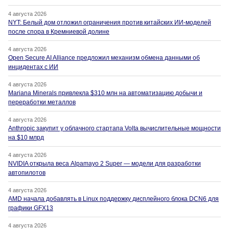
4 августа 2026
NYT: Белый дом отложил ограничения против китайских ИИ-моделей
после спора в Кремниевой долине
4 августа 2026
Open Secure AI Alliance предложил механизм обмена данными об
инцидентах с ИИ
4 августа 2026
Mariana Minerals привлекла $310 млн на автоматизацию добычи и
переработки металлов
4 августа 2026
Anthropic закупит у облачного стартапа Volta вычислительные мощности
на $10 млрд
4 августа 2026
NVIDIA открыла веса Alpamayo 2 Super — модели для разработки
автопилотов
4 августа 2026
AMD начала добавлять в Linux поддержку дисплейного блока DCN6 для
графики GFX13
4 августа 2026