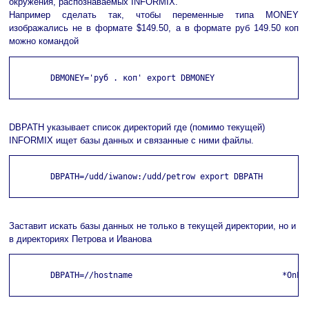
окружения, распознаваемых INFORMIX.
Например сделать так, чтобы переменные типа MONEY
изображались не в формате $149.50, а в формате руб 149.50 коп
можно командой
        DBMONEY='руб . коп' export DBMONEY

DBPATH указывает список директорий где (помимо текущей)
INFORMIX ищет базы данных и связанные с ними файлы.
        DBPATH=/udd/iwanow:/udd/petrow export DBPATH

Заставит искать базы данных не только в текущей директории, но и
в директориях Петрова и Иванова
        DBPATH=//hostname                               *OnL*
