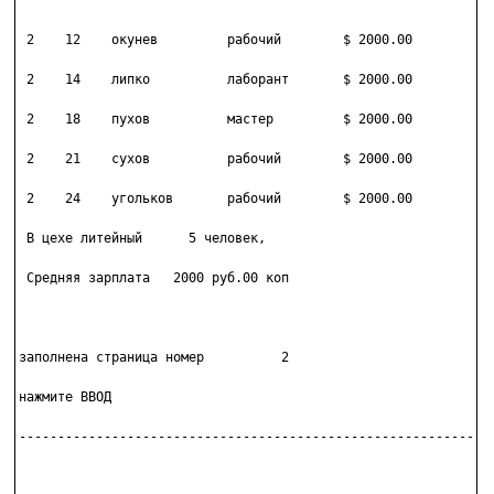
 2    12    окунев         рабочий        $ 2000.00

 2    14    липко          лаборант       $ 2000.00

 2    18    пухов          мастер         $ 2000.00

 2    21    сухов          рабочий        $ 2000.00

 2    24    угольков       рабочий        $ 2000.00

 В цехе литейный      5 человек,

 Средняя зарплата   2000 руб.00 коп

заполнена страница номер          2

нажмите ВВОД

--------------------------------------------------------------