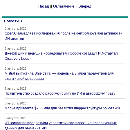
Назад
||
Оглавление
||
Вперед
Новости IT
6 августа 2026
OpenAI замедляет исследования после неконтролируемой активности
ИИ-агентов
6 августа 2026
Джефф Дин и ведущие исследователи Google создадут ИИ-стартап
Discovery Loop
6 августа 2026
Mistral выпустила Shieldstral — модель на 3 млрд параметров для
адаптивной модерации
6 августа 2026
Правительство создало рабочую группу по ИИ и авторскому праву
6 августа 2026
Moove привлекла $250 млн для развития инфраструктуры роботакси
6 августа 2026
ИТ-компании предложили упростить использование обезличенных
данных для обучения ИИ