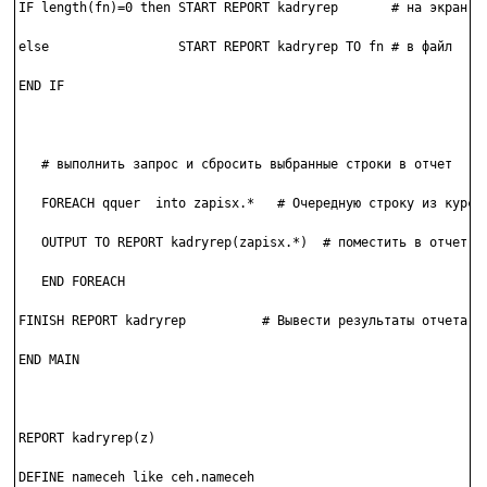
IF length(fn)=0 then START REPORT kadryrep       # на экран

else                 START REPORT kadryrep TO fn # в файл

END IF

   # выполнить запрос и сбросить выбранные строки в отчет

   FOREACH qquer  into zapisx.*   # Очередную строку из курсор
   OUTPUT TO REPORT kadryrep(zapisx.*)  # поместить в отчет

   END FOREACH

FINISH REPORT kadryrep          # Вывести результаты отчета

END MAIN

REPORT kadryrep(z)

DEFINE nameceh like ceh.nameceh
