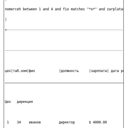
nomerceh between 1 and 4 and fio matches "*о*" and zarplata>50
|                                                             
+-------------------------------------------------------------
--------------------------------------------------------------
цех|таб.ном|фио            |должность     |зарплата| дата рожд
______________________________________________________________
Цех   дирекция

 1    34    иванов         директор       $ 4000.00
