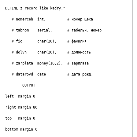
DEFINE z record like kadry.*

   # nomerceh  int,          # номер цеха

   # tabnom    serial,       # табельн. номер

   # fio       char(20),     # фамилия

   # dolvn     char(20),     # должность

   # zarplata  money(16,2),  # зарплата

   # datarovd  date          # дата рожд.

        OUTPUT

left  margin 0

right margin 80

top   margin 0

bottom margin 0
