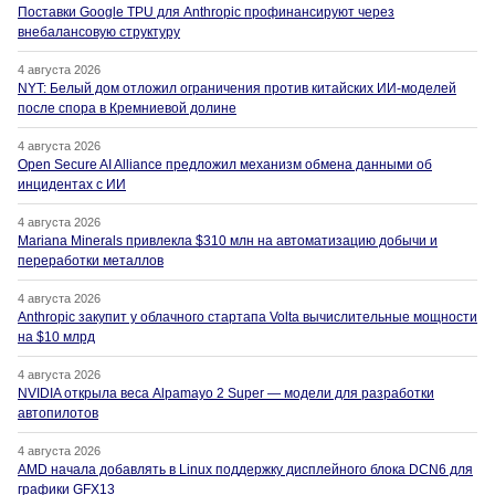
Поставки Google TPU для Anthropic профинансируют через
внебалансовую структуру
4 августа 2026
NYT: Белый дом отложил ограничения против китайских ИИ-моделей
после спора в Кремниевой долине
4 августа 2026
Open Secure AI Alliance предложил механизм обмена данными об
инцидентах с ИИ
4 августа 2026
Mariana Minerals привлекла $310 млн на автоматизацию добычи и
переработки металлов
4 августа 2026
Anthropic закупит у облачного стартапа Volta вычислительные мощности
на $10 млрд
4 августа 2026
NVIDIA открыла веса Alpamayo 2 Super — модели для разработки
автопилотов
4 августа 2026
AMD начала добавлять в Linux поддержку дисплейного блока DCN6 для
графики GFX13