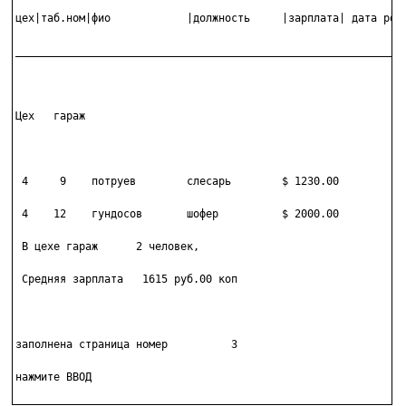
цех|таб.ном|фио            |должность     |зарплата| дата рожд
______________________________________________________________
Цех   гараж

 4     9    потруев        слесарь        $ 1230.00

 4    12    гундосов       шофер          $ 2000.00

 В цехе гараж      2 человек,

 Средняя зарплата   1615 руб.00 коп

заполнена страница номер          3

нажмите ВВОД
