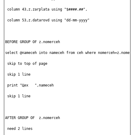
 column 43,z.zarplata using "$####.##",

 column 53,z.datarovd using "dd-mm-yyyy"

BEFORE GROUP OF z.nomerceh

select @nameceh into nameceh from ceh where nomerceh=z.nomerce
 skip to top of page

 skip 1 line

 print "Цех   ",nameceh

 skip 1 line

AFTER GROUP OF  z.nomerceh

 need 2 lines
