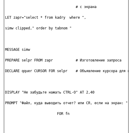
                                  # с экрана

LET zapr="select * from kadry  where ",

simw clipped," order by tabnom "

MESSAGE simw

PREPARE selpr FROM zapr           # Изготовление запроса

DECLARE qquer CURSOR FOR selpr    # Объявление курсора для нег
DISPLAY "Не забудьте нажать CTRL-O" AT 2,40

PROMPT "Файл, куда выводить отчет? или CR, если на экран: "

                         FOR fn
