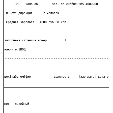
 1    35    кононов        зав. по снабжению$ 4000.00

 В цехе дирекция      2 человек,

 Средняя зарплата   4000 руб.00 коп

заполнена страница номер          1

нажмите ВВОД

--------------------------------------------------------------
цех|таб.ном|фио            |должность     |зарплата| дата рожд
______________________________________________________________
Цех   литейный
