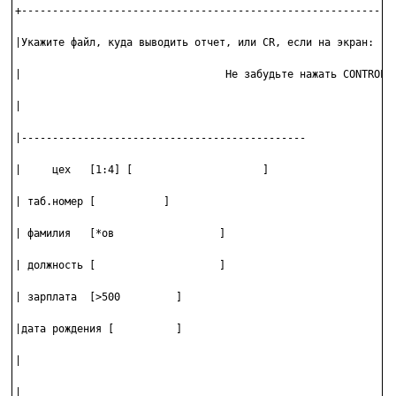
+-------------------------------------------------------------
|Укажите файл, куда выводить отчет, или CR, если на экран:    
|                                 Не забудьте нажать CONTROL-О
|                                                             
|----------------------------------------------               
|     цех   [1:4] [                     ]                     
| таб.номер [           ]                                     
| фамилия   [*ов                 ]                            
| должность [                    ]                            
| зарплата  [>500         ]                                   
|дата рождения [          ]                                   
|                                                             
|                                                             