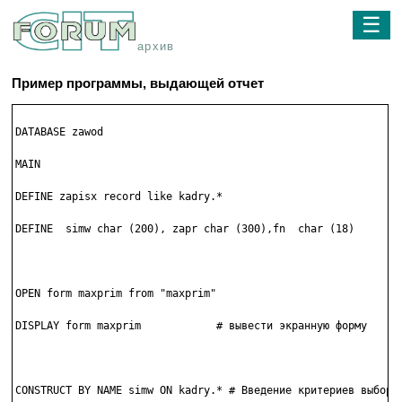
☰
архив
Пример программы, выдающей отчет
DATABASE zawod

MAIN

DEFINE zapisx record like kadry.*

DEFINE  simw char (200), zapr char (300),fn  char (18)

OPEN form maxprim from "maxprim"

DISPLAY form maxprim            # вывести экранную форму

CONSTRUCT BY NAME simw ON kadry.* # Введение критериев выбора
