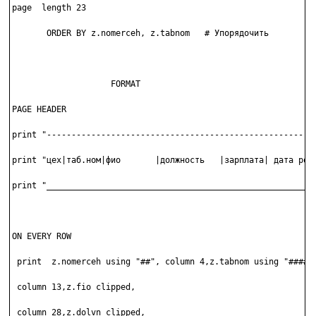
page  length 23

       ORDER BY z.nomerceh, z.tabnom   # Упорядочить

                    FORMAT

PAGE HEADER

print "-------------------------------------------------------
print "цех|таб.ном|фио       |должность   |зарплата| дата рожд
print "_______________________________________________________
ON EVERY ROW

 print  z.nomerceh using "##", column 4,z.tabnom using "#####"
 column 13,z.fio clipped,

 column 28,z.dolvn clipped,
