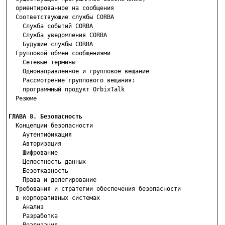
  ориентированное на сообщения

  Соответствующие службы CORBA

    Служба событий CORBA

    Служба уведомления CORBA

    Будущие службы CORBA

  Групповой обмен сообщениями

    Сетевые термины

    Однонаправленное и групповое вещание

    Рассмотрение группового вещания:

    программный продукт OrbixTalk

  Резюме

ГЛАВА 8. Безопасность

  Концепции безопасности

    Аутентификация

    Авторизация

    Шифрование

    Целостность данных

    Безотказность

    Права и делегирование

  Требования и стратегии обеспечения безопасности

  в корпоративных системах

    Анализ

    Разработка
