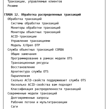
  Транзакции, управляемые клиентов

  Резюме

ГЛАВА 12. Обработка распределенных транзакций

  Обработка транзакций

    Системы обработки транзакций

    Мониторы обработки транзакций

    Мониторы объектных транзакций

    ACID-транзакции

    Управление транзакциями

    Модель X/Open DTP

  Служба объектных транзакций CORBA

    Общие замечания

    Программирование в рамках модели OTS

    Транзакционные ресурсы

    Восстановление

    Архитектура службы OTS

    Параллелизм

    Сколько AClD-свойств поддерживает служба OTS

    Насколько ACID-свойства вам подходят

    Классификация распределенности транзакций

  Современные модели транзакций

    Долговременные запросы

    Рабочие потоки и мультитранзакции

    Саги
