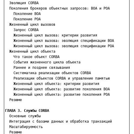

  Эволюция CORBA

  Поколения брокеров объектных запросов: BOA и РОА

    Поколение BOA

    Поколение РОА

  Жизненный цикл вызовов

    Запрос CORBA

    Жизненный цикл вызова: критерии развития

    Жизненный цикл вызова: эволюция спецификации BOA

    Жизненный цикл вызова: эволюция спецификации РОА

  Жизненный цикл объекта

    Что такое объект CORBA

    События жизненного цикла объекта

    Раннее и позднее связывания

    Систематика реализации объектов CORBA

    Реализации объектов CORBA и управление памятью

    Жизненный цикл объекта: критерии развития

    Жизненный цикл объекта: развитие поколения BOA

    Жизненный цикл объекта: развитие поколения РОА

  Резюме

ГЛАВА 3. Службы CORBA

  Основные службы

  Интеграция с базами данных и обработка транзакций

  Масштабируемость

  Резюме
