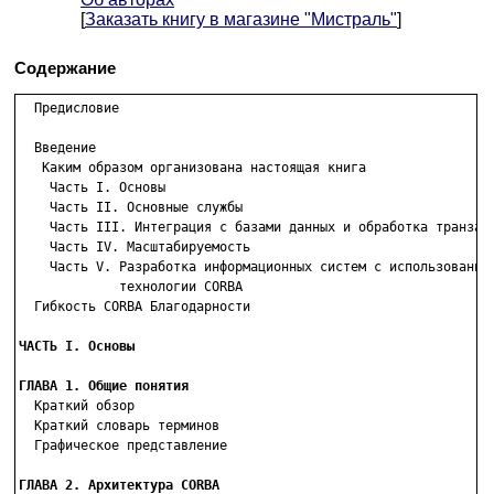
[
Заказать книгу в магазине "Мистраль"
]
Содержание
  Предисловие

  Введение

   Каким образом организована настоящая книга

    Часть I. Основы

    Часть II. Основные службы

    Часть III. Интеграция с базами данных и обработка транзакц
    Часть IV. Масштабируемость

    Часть V. Разработка информационных систем с использованием
             технологии CORBA

  Гибкость CORBA Благодарности

ЧАСТЬ I. Основы
ГЛАВА 1. Общие понятия

  Краткий обзор

  Краткий словарь терминов

  Графическое представление

ГЛАВА 2. Архитектура CORBA