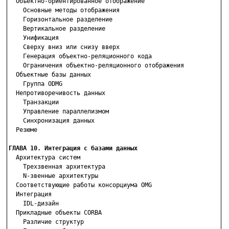
  Объектно-ориентированное отображение

    Основные методы отображения

    Горизонтальное разделение

    Вертикальное разделение

    Унификация

    Сверху вниз или снизу вверх

    Генерация объектно-реляционного кода

    Ограничения объектно-реляционного отображения

  Объектные базы данных

    Группа ODMG

  Непротиворечивость данных

    Транзакции

    Управление параллелизмом

    Синхронизация данных

  Резюме

ГЛАВА 10. Интеграция с базами данных

  Архитектура систем

    Трехзвенная архитектура

    N-звенные архитектуры

  Соответствующие работы консорциума OMG

  Интеграция

    IDL-дизайн

  Прикладные объекты CORBA

    Различие структур
