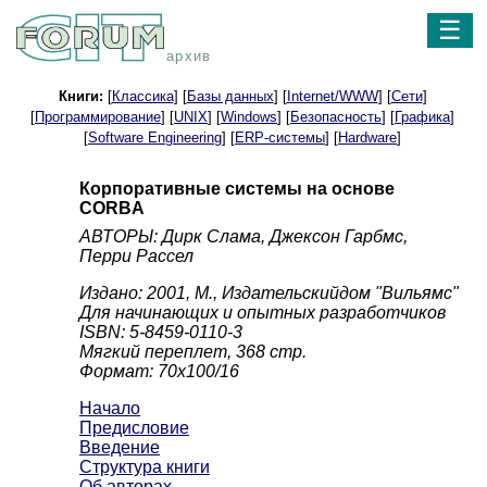
☰
архив
Книги:
[
Классика
] [
Базы данных
] [
Internet/WWW
] [
Сети
]
[
Программирование
] [
UNIX
] [
Windows
] [
Безопасность
] [
Графика
]
[
Software Engineering
] [
ERP-системы
] [
Hardware
]
Корпоративные системы на основе
CORBA
АВТОРЫ: Дирк Слама, Джексон Гарбмс,
Перри Рассел
Издано: 2001, М., Издательскийдом "Вильямс"
Для начинающих и опытных разработчиков
ISBN: 5-8459-0110-3
Мягкий переплет, 368 стр.
Формат: 70x100/16
Начало
Предисловие
Введение
Структура книги
Об авторах