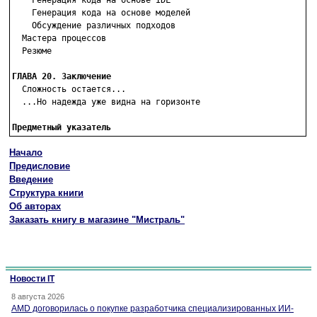
    Генерация кода на основе IDL

    Генерация кода на основе моделей

    Обсуждение различных подходов

  Мастера процессов

  Резюме

ГЛАВА 20. Заключение

  Сложность остается...

  ...Но надежда уже видна на горизонте

Предметный указатель
Начало
Предисловие
Введение
Структура книги
Об авторах
Заказать книгу в магазине "Мистраль"
Новости IT
8 августа 2026
AMD договорилась о покупке разработчика специализированных ИИ-