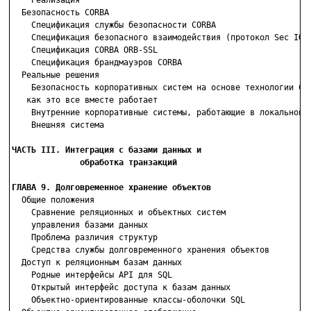
    Реализация

  Безопасность CORBA

    Спецификация службы безопасности CORBA

    Спецификация безопасного взаимодействия (протокол Sec IOP)
    Спецификация CORBA ORB-SSL

    Спецификация брандмауэров CORBA

  Реальные решения

    Безопасность корпоративных систем на основе технологии COR
   как это все вместе работает

    Внутренние корпоративные системы, работающие в локальной с
    Внешняя система

ЧАСТЬ III. Интеграция с базами данных и

              обработка транзакций
ГЛАВА 9. Долговременное хранение объектов

  Общие положения

    Сравнение реляционных и объектных систем

    управления базами данных

    Проблема различия структур

    Средства службы долговременного хранения объектов

  Доступ к реляционным базам данных

    Родные интерфейсы API для SQL

    Открытый интерфейс доступа к базам данных

    Объектно-ориентированные классы-оболочки SQL
