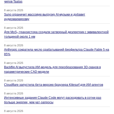
чипов Taalas
8 августа 2026
Suno ограничит массовую выгрузку AI-музыки и добавит
аудиомаркировку
8 августа 2026
Для MoS₂-транзистора создали затворный диэлектрик с эквивалентной
толщиной около 1 нм
8 августа 2026
Anthropic сократила число срабатываний биофильтра Claude Fable 5 на
85%
8 августа 2026
Backflip AI выпустила ИИ-модель для преобразования 3D-сканов в
параметрические CAD-модели
8 августа 2026
Cloudflare запустила бета-версию браузера Kitesurf для ИИ-агентов
8 августа 2026
Интенсивные задания Claude Code могут расходовать в сотни раз
больше энергии, чем чат-запросы
8 августа 2026