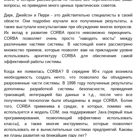
вопросы, но приведено много ценных практических советов.
Дирк, Джейсон и Перри - это действительно специалисты в своей
области. Они подробно изучали все полученные результаты, а
также выступали консультантами при обсуждении многих вопросов.
Их вклад в развитие CORBA просто невозможно переоценить.
CORBA позволяет очень просто "наводить мосты" между
различными частями системы. В настоящей книге рассмотрено
множество приемов, которые позволят вам на прикладном уровне
использовать архитектуру CORBA для обеспечения самой
эффективной работы системы.
Когда же появилась CORBA? В середине 90-х годов возникла
необходимость создать нечто, что позволило бы объединить
разрозненные части системы. В 1998 году полученные результаты
дополнены разработкой системы безопасности, проведения
транзакций, интеграцией баз данных и т.д., после чего все
полученные технологии были объединены в виде CORBA. Более
того, CORBA применима в средах, в которых, помимо нее,
используется и модель СОМ; она поддерживает Java (первый язык
программирования, позволяющий эффективно использовать
классы), а также многие инструменты, которые позволяют
использовать ее в вычислительных системах предприятий. Каковы
же планы развития на ближайшие пару лет?