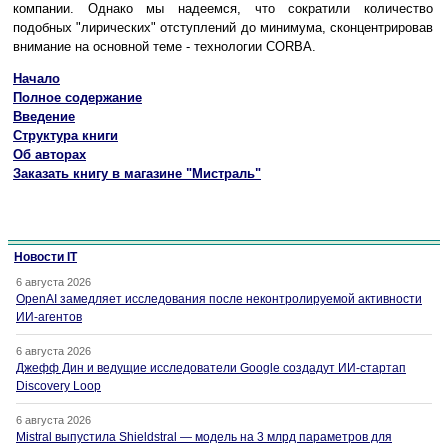
компании. Однако мы надеемся, что сократили количество
подобных "лирических" отступлений до минимума, сконцентрировав
внимание на основной теме - технологии CORBA.
Начало
Полное содержание
Введение
Структура книги
Об авторах
Заказать книгу в магазине "Мистраль"
Новости IT
6 августа 2026
OpenAI замедляет исследования после неконтролируемой активности
ИИ-агентов
6 августа 2026
Джефф Дин и ведущие исследователи Google создадут ИИ-стартап
Discovery Loop
6 августа 2026
Mistral выпустила Shieldstral — модель на 3 млрд параметров для