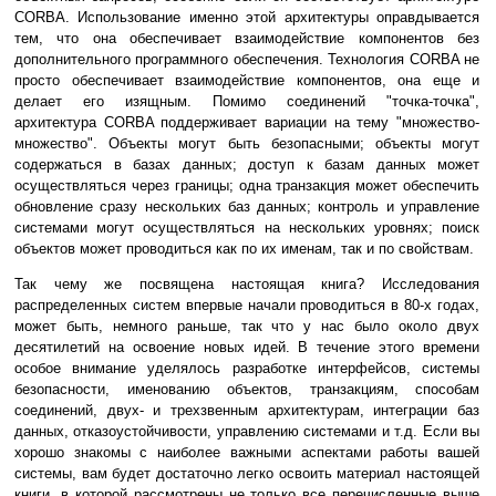
CORBA. Использование именно этой архитектуры оправдывается
тем, что она обеспечивает взаимодействие компонентов без
дополнительного программного обеспечения. Технология CORBA не
просто обеспечивает взаимодействие компонентов, она еще и
делает его изящным. Помимо соединений "точка-точка",
архитектура CORBA поддерживает вариации на тему "множество-
множество". Объекты могут быть безопасными; объекты могут
содержаться в базах данных; доступ к базам данных может
осуществляться через границы; одна транзакция может обеспечить
обновление сразу нескольких баз данных; контроль и управление
системами могут осуществляться на нескольких уровнях; поиск
объектов может проводиться как по их именам, так и по свойствам.
Так чему же посвящена настоящая книга? Исследования
распределенных систем впервые начали проводиться в 80-х годах,
может быть, немного раньше, так что у нас было около двух
десятилетий на освоение новых идей. В течение этого времени
особое внимание уделялось разработке интерфейсов, системы
безопасности, именованию объектов, транзакциям, способам
соединений, двух- и трехзвенным архитектурам, интеграции баз
данных, отказоустойчивости, управлению системами и т.д. Если вы
хорошо знакомы с наиболее важными аспектами работы вашей
системы, вам будет достаточно легко освоить материал настоящей
книги, в которой рассмотрены не только все перечисленные выше