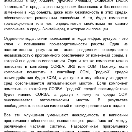
изменений в код объекта. Другими словами, компонент можно
"помещать" в среды с разным уровнем безопасности без внесения
изменений в код объекта, даже если безопасность в этих средах
обеспечивается различными способами. А то, будет компонент
транзакционным или нет, определяется свойствами не самого
компонента, а среды (контейнера), в которую он помещен.
Отделение кода логики приложений от кода инфраструктуры - это
ключ к повышению производительности работы. Один из
положительных результатов такого разделения определяется
независимостью программного обеспечения от изменений среды, в
которой оно должно исполняться. Один и тот же компонент можно
поместить в контейнер CORBA, JRB или СОМ. Поэтому, если
компонент поместить в контейнер СОМ, "родной" средой
взаимодействия будет СОМ, а доступ к этому объекту из других
сред обеспечивается автоматическим мостом. Если компонент
поместить в контейнер CORBA, "родной" средой взаимодействия
будет именно CORBA, а доступ к нему из среды СОМ
обеспечивается автоматическим мостом. В результате
необходимость внесения изменений в логику приложения отпадает.
Все эти улучшения уменьшают необходимость в написании
программного обеспечения, выполняющего роль "мостов" между
различными частями системы. Разработчикам программного
обеспечения не потребуется ломать голову над изощренными