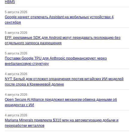
HBM5
5 августа 2026
Google начнет отключать Assistant на мобильных устройствах 4
сентября
5 августа 2026
EFF: рекламные SDK для Android могут передавать геолокацию без
отдельного запроса разрешения
5 августа 2026
Поставки Google TPU для Anthropic профинансируют через
внебалансовую структуру
4 августа 2026
NYT: Белый дом отложил ограничения против китайских ИИ-моделей
после спора в Кремниевой долине
4 августа 2026
Open Secure AI Alliance предложил механизм обмена данными об
инцидентах с ИИ
4 августа 2026
Mariana Minerals привлекла $310 млн на автоматизацию добычи и
переработки металлов