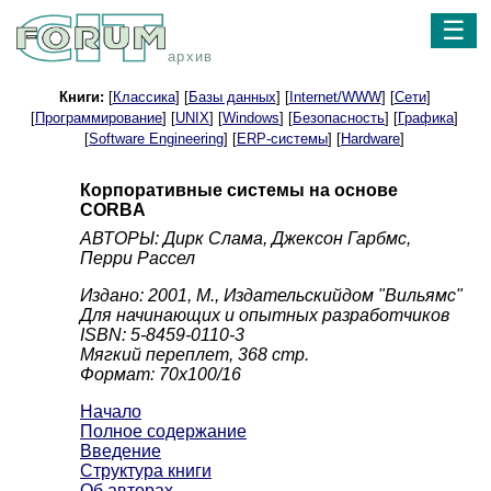
☰
архив
Книги:
[
Классика
] [
Базы данных
] [
Internet/WWW
] [
Сети
]
[
Программирование
] [
UNIX
] [
Windows
] [
Безопасность
] [
Графика
]
[
Software Engineering
] [
ERP-системы
] [
Hardware
]
Корпоративные системы на основе
CORBA
АВТОРЫ: Дирк Слама, Джексон Гарбмс,
Перри Рассел
Издано: 2001, М., Издательскийдом "Вильямс"
Для начинающих и опытных разработчиков
ISBN: 5-8459-0110-3
Мягкий переплет, 368 стр.
Формат: 70x100/16
Начало
Полное содержание
Введение
Структура книги
Об авторах