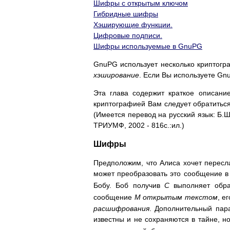
Шифры с открытым ключом
Гибридные шифры
Хэширующие функции.
Цифровые подписи.
Шифры используемые в GnuPG
GnuPG использует несколько криптогр
хэширование
. Если Вы используете Gn
Эта глава содержит краткое описани
криптографией Вам следует обратиться
(Имеется перевод на русский язык: Б.
ТРИУМФ, 2002 - 816с.:ил.)
Шифры
Предположим, что Алиса хочет перес
может преобразовать это сообщение 
Бобу. Боб получив
C
выполняет обра
сообщение
M
открытым текстом
, е
расшифрования
. Дополнительный па
известны и не сохраняются в тайне, 