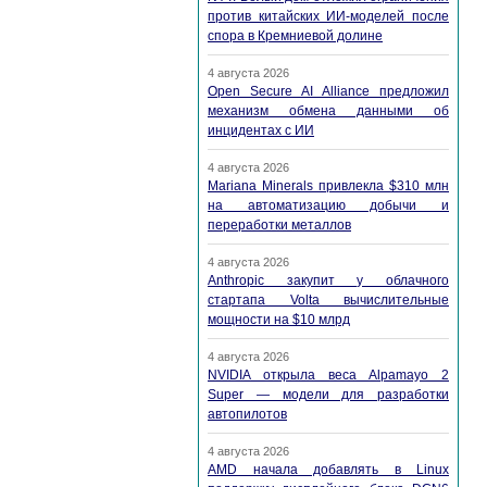
против китайских ИИ-моделей после
спора в Кремниевой долине
4 августа 2026
Open Secure AI Alliance предложил
механизм обмена данными об
инцидентах с ИИ
4 августа 2026
Mariana Minerals привлекла $310 млн
на автоматизацию добычи и
переработки металлов
4 августа 2026
Anthropic закупит у облачного
стартапа Volta вычислительные
мощности на $10 млрд
4 августа 2026
NVIDIA открыла веса Alpamayo 2
Super — модели для разработки
автопилотов
4 августа 2026
AMD начала добавлять в Linux