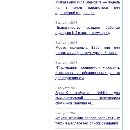
Mistral выпустила Shieldstral — модель
на 3 млрд параметров для
адаптивной модерации
6 августа 2026
Правительство создало рабочую
группу по ИИ и авторскому праву
6 августа 2026
Moove привлекла $250 млн для
развития инфраструктуры роботакси
6 августа 2026
ИТ-компании предложили упростить
использование обезличенных данных
для обучения ИИ
5 августа 2026
SpaceX выбрала Nvidia для
вычислительной платформы
спутников Starmind AI1
5 августа 2026
Waymo открыла сервис беспилотных
такси в Далласе без списка ожидания