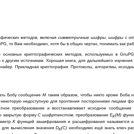
афических методов, включая
симметричные шифры
,
шифры с о
uPG, то Вам необходимо, хотя бы в общих чертах, понимать как ра
е основных криптографических методов, используемых в GnuPG
 к другим источникам. Хорошая книга, для дальнейшего изучения
Шнайер. Прикладная криптография. Протоколы, алгоритмы, исходны
лать Бобу сообщение
M
таким образом, чтобы никто кроме Боба н
в некоторую недоступную для прочтения посторонними лицами ф
тное преобразование и восстанавливает исходное сообщение
го закрытую форму
C
шифртекстом
, преобразование
E
(M)
функ
K
раметр
K
функций зашифрования и расшифрования называется
к
но для вычисления значения
D
(C)
необходимо ещё знать ключ р
K