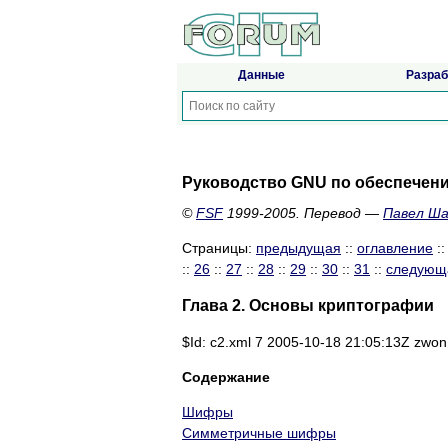
Данные
Разраб
Руководство GNU по обеспечен
©
FSF
1999-2005. Перевод —
Павел Ш
Страницы:
предыдущая
::
оглавление
:
::
26
::
27
::
28
::
29
::
30
::
31
::
следующ
Глава 2. Основы криптографии
$Id: c2.xml 7 2005-10-18 21:05:13Z zwon
Содержание
Шифры
Симметричные шифры