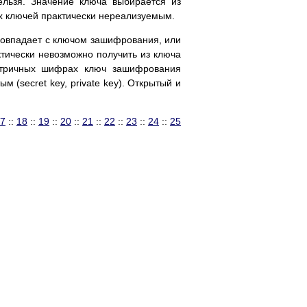
льзя. Значение ключа выбирается из
х ключей практически нереализуемым.
овпадает с ключом зашифрования, или
тически невозможно получить из ключа
тричных шифрах ключ зашифрования
м (secret key, private key). Открытый и
7
::
18
::
19
::
20
::
21
::
22
::
23
::
24
::
25