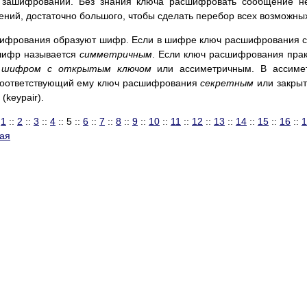
и зашифровании. Без знания ключа расшифровать сообщение не
ений, достаточно большого, чтобы сделать перебор всех возможны
ифрования образуют шифр. Если в шифре ключ расшифрования с
 шифр называется
симметричным
. Если ключ расшифрования прак
я
шифром с открытым ключом
или ассиметричным. В ассиме
а соответствующий ему ключ расшифрования
секретным
или закрыты
(keypair).
:
1
::
2
::
3
::
4
:: 5 ::
6
::
7
::
8
::
9
::
10
::
11
::
12
::
13
::
14
::
15
::
16
::
1
ая