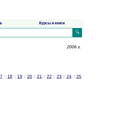
а
Курсы и книги
🔍
2006 г.
7
::
18
::
19
::
20
::
21
::
22
::
23
::
24
::
25