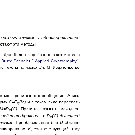
ткрытым ключом
, и
однонаправленное
ботают эти методы.
. Для более серьёзного знакомства с
:
Bruce Schneier
``Applied Cryptography''
.
е тексты на языке Си.-М.:Издательство
е мог прочитать это сообщение. Алиса
орму
C=E
(M)
и в таком виде переслать
K
M=D
(C)
. Принято называть исходное
K
цией зашифрования
, а
D
(C)
функцией
K
лючом
. Преобразования
E
и
D
обычно
асшифрования
K
, соответствующий тому