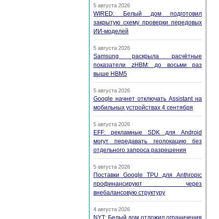
5 августа 2026
WIRED: Белый дом подготовил
закрытую схему проверки передовых
ИИ-моделей
5 августа 2026
Samsung раскрыла расчётные
показатели zHBM: до восьми раз
выше HBM5
5 августа 2026
Google начнет отключать Assistant на
мобильных устройствах 4 сентября
5 августа 2026
EFF: рекламные SDK для Android
могут передавать геолокацию без
отдельного запроса разрешения
5 августа 2026
Поставки Google TPU для Anthropic
профинансируют через
внебалансовую структуру
4 августа 2026
NYT: Белый дом отложил ограничения