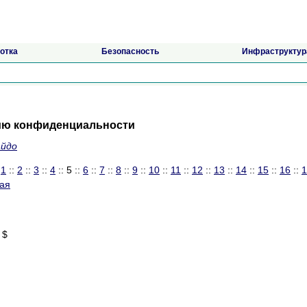
отка
Безопасность
Инфраструктур
ию конфиденциальности
айдо
:
1
::
2
::
3
::
4
:: 5 ::
6
::
7
::
8
::
9
::
10
::
11
::
12
::
13
::
14
::
15
::
16
::
1
ая
 $