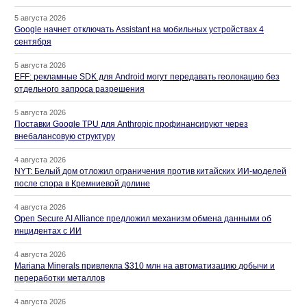
5 августа 2026
Google начнет отключать Assistant на мобильных устройствах 4
сентября
5 августа 2026
EFF: рекламные SDK для Android могут передавать геолокацию без
отдельного запроса разрешения
5 августа 2026
Поставки Google TPU для Anthropic профинансируют через
внебалансовую структуру
4 августа 2026
NYT: Белый дом отложил ограничения против китайских ИИ-моделей
после спора в Кремниевой долине
4 августа 2026
Open Secure AI Alliance предложил механизм обмена данными об
инцидентах с ИИ
4 августа 2026
Mariana Minerals привлекла $310 млн на автоматизацию добычи и
переработки металлов
4 августа 2026