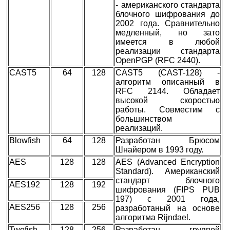
- американского стандарта
блочного шифрования до
2002 года. Сравнительно
медленный, но зато
имеется в любой
реализации стандарта
OpenPGP (RFC 2440).
CAST5
64
128
CAST5 (CAST-128) -
алгоритм описанный в
RFC 2144. Обладает
высокой скоростью
работы. Совместим с
большинством
реализаций.
Blowfish
64
128
Разработан Брюсом
Шнайером в 1993 году.
AES
128
128
AES (Advanced Encryption
Standard). Американский
стандарт блочного
AES192
128
192
шифрования (FIPS PUB
197) с 2001 года,
AES256
128
256
разработаный на основе
алгоритма Rijndael.
Twofish
128
256
Разработан группой