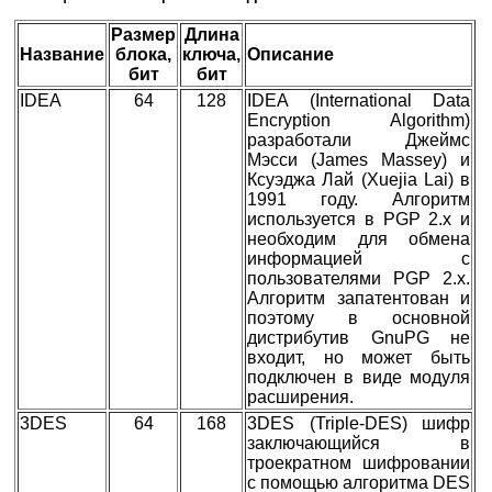
Размер
Длина
Название
блока,
ключа,
Описание
бит
бит
IDEA
64
128
IDEA (International Data
Encryption Algorithm)
разработали Джеймс
Мэсси (James Massey) и
Ксуэджа Лай (Xuejia Lai) в
1991 году. Алгоритм
используется в PGP 2.x и
необходим для обмена
информацией с
пользователями PGP 2.x.
Алгоритм запатентован и
поэтому в основной
дистрибутив GnuPG не
входит, но может быть
подключен в виде модуля
расширения.
3DES
64
168
3DES (Triple-DES) шифр
заключающийся в
троекратном шифровании
с помощью алгоритма DES