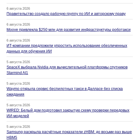
6 августа 2026
Правительство создало рабочую группу по ИИ и авторскому праву
6 августа 2026
Moove привлекла $250 млн для развития инфраструктуры роботакси
6 августа 2026
ИТ-компании предложили упростить использование обезличенных
данных для обучения ИИ
5 августа 2026
SpaceX выбрала Nvidia для вычислительной платформы спутников
Starmind AI1
5 августа 2026
Waymo открыла сервис беспилотных такси в Далласе без списка
ожидания
5 августа 2026
WIRED: Белый дом подготовил закрытую схему проверки передовых
ИИ-моделей
5 августа 2026
Samsung раскрыла расчётные показатели zHBM: до восьми раз выше
HBM5