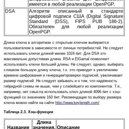
имеется в любой реализации OpenPGP.
DSA
Алгоритм описанный в стандарте
цифровой подписи США (Digital Signature
Standard (DSS), FIPS PUB 186-2).
Обязателен для любой реализации
OpenPGP.
Длина ключа в алгоритмах с открытым ключом выбирается
пользователем в зависимости от личных потребностей. Не следует
использовать ключи длиной менее 1024 бит. Для DSA это
максимально допустимая длина. RSA и ElGamal позволяют
использовать ключи большей длины. Не следует, однако, выбирать
слишком большую длину ключа, т.к. это приводит к увеличению
времени шифрования и генерации/проверки подписей, увеличивает
размер подписей. Не следует забывать и о том, что надёжность
гибридной схемы не выше, чем у слабейшего из компонентов. Т.е.,
например, нет смысла использовать ключ длиной 4096 бит с хэш-
функцией со значением 160 бит. Рекомендации по выбору размера
ключа можно найти на сайте
http://www.keylength.com/
Таблица 2.3. Хэш-функции
Длина
Название
значения,
Описание