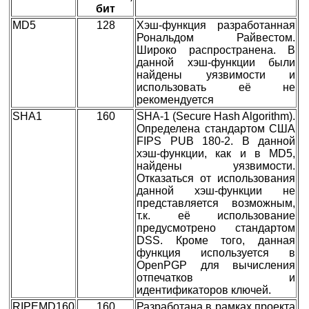
бит
MD5
128
Хэш-функция разработанная
Рональдом Райвестом.
Широко распространена. В
данной хэш-функции были
найдены уязвимости и
использовать её не
рекомендуется
SHA1
160
SHA-1 (Secure Hash Algorithm).
Определена стандартом США
FIPS PUB 180-2. В данной
хэш-функции, как и в MD5,
найдены уязвимости.
Отказаться от использования
данной хэш-функции не
представляется возможным,
т.к. её использование
предусмотрено стандартом
DSS. Кроме того, данная
функция используется в
OpenPGP для вычисления
отпечатков и
идентификаторов ключей.
RIPEMD160
160
Разработана в рамках проекта