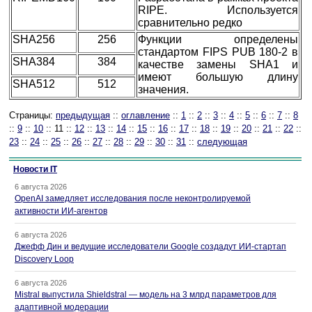
RIPE. Используется
сравнительно редко
SHA256
256
Функции определены
стандартом FIPS PUB 180-2 в
SHA384
384
качестве замены SHA1 и
имеют большую длину
SHA512
512
значения.
Страницы:
предыдущая
::
оглавление
::
1
::
2
::
3
::
4
::
5
::
6
::
7
::
8
::
9
::
10
:: 11 ::
12
::
13
::
14
::
15
::
16
::
17
::
18
::
19
::
20
::
21
::
22
::
23
::
24
::
25
::
26
::
27
::
28
::
29
::
30
::
31
::
следующая
Новости IT
6 августа 2026
OpenAI замедляет исследования после неконтролируемой
активности ИИ-агентов
6 августа 2026
Джефф Дин и ведущие исследователи Google создадут ИИ-стартап
Discovery Loop
6 августа 2026
Mistral выпустила Shieldstral — модель на 3 млрд параметров для
адаптивной модерации