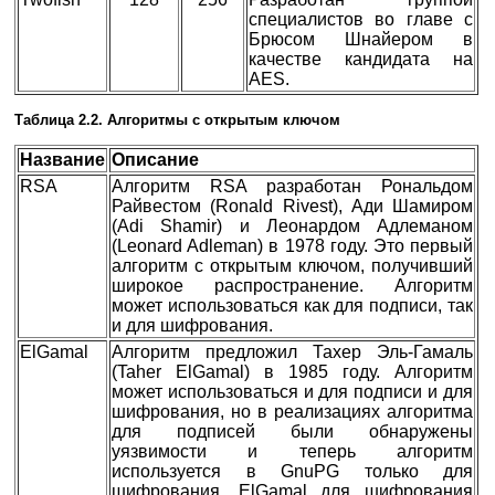
специалистов во главе с
Брюсом Шнайером в
качестве кандидата на
AES.
Таблица 2.2. Алгоритмы с открытым ключом
Название
Описание
RSA
Алгоритм RSA разработан Рональдом
Райвестом (Ronald Rivest), Ади Шамиром
(Adi Shamir) и Леонардом Адлеманом
(Leonard Adleman) в 1978 году. Это первый
алгоритм с открытым ключом, получивший
широкое распространение. Алгоритм
может использоваться как для подписи, так
и для шифрования.
ElGamal
Алгоритм предложил Тахер Эль-Гамаль
(Taher ElGamal) в 1985 году. Алгоритм
может использоваться и для подписи и для
шифрования, но в реализациях алгоритма
для подписей были обнаружены
уязвимости и теперь алгоритм
используется в GnuPG только для
шифрования. ElGamal для шифрования